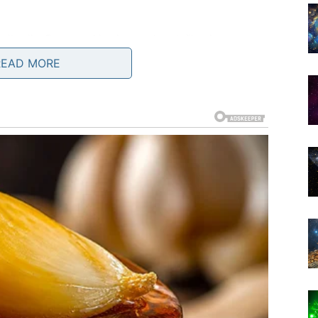
unikaciju. Razgovori imaju posebnu težinu i mogu
. Ako ste u vezi, iskren dijalog može produbiti odnos i
READ MORE
reme.
ulaze u flert, ali ovaj put postoji mogućnost da se iza
na ono što vam druga osoba govori – ali i na ono što ne
Emocije su pojačane, ali nisu teške – naprotiv, donose
ezi, sreda vam donosi osećaj duboke povezanosti sa
i osećaj sigurnosti obeležavaju dan.
 uliva poverenje i budi želju za nečim trajnim. Čak i