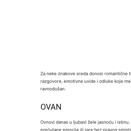
Za neke znakove sreda donosi romantične tr
razgovore, emotivne uvide i odluke koje me
ravnodušan.
OVAN
Ovnovi danas u ljubavi žele jasnoću i istin
prećutane emocije ili igre bez pravog smisl