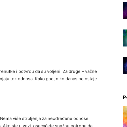
enutke i potvrdu da su voljeni. Za druge – važne
njaju tok odnosa. Kako god, niko danas ne ostaje
P
u. Nema više strpljenja za neodređene odnose,
a. Ako ste u vezi, osećaćete snažnu potrebu da