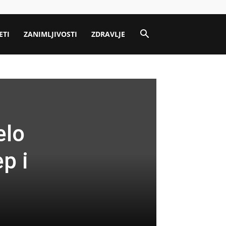
ETI
ZANIMLJIVOSTI
ZDRAVLJE
elo
p i