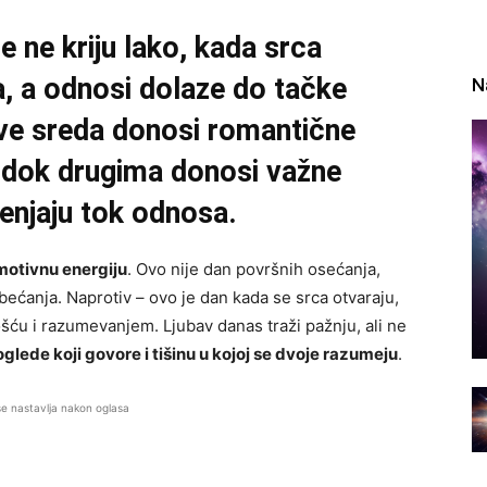
 ne kriju lako, kada srca
, a odnosi dolaze do tačke
N
ove sreda donosi romantične
i, dok drugima donosi važne
enjaju tok odnosa.
motivnu energiju
. Ovo nije dan površnih osećanja,
obećanja. Naprotiv – ovo je dan kada se srca otvaraju,
šću i razumevanjem. Ljubav danas traži pažnju, ali ne
poglede koji govore i tišinu u kojoj se dvoje razumeju
.
se nastavlja nakon oglasa