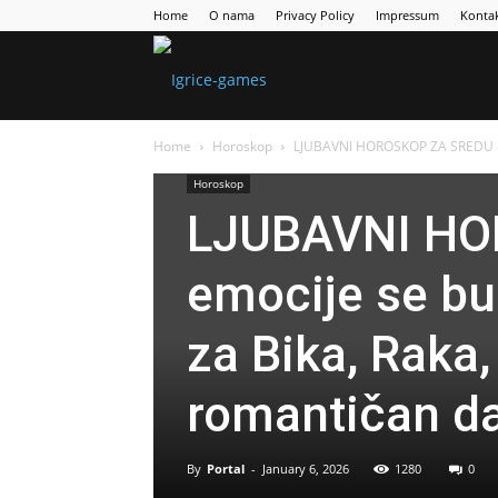
Home
O nama
Privacy Policy
Impressum
Konta
Games
Home
Horoskop
LJUBAVNI HOROSKOP ZA SREDU emoc
Portal
Horoskop
LJUBAVNI HO
emocije se bud
za Bika, Raka,
romantičan d
By
Portal
-
January 6, 2026
1280
0