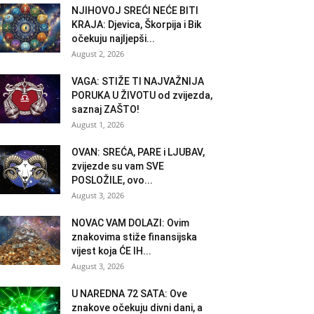
NJIHOVOJ SREĆI NEĆE BITI
KRAJA: Djevica, Škorpija i Bik
očekuju najljepši...
August 2, 2026
VAGA: STIŽE TI NAJVAŽNIJA
PORUKA U ŽIVOTU od zvijezda,
saznaj ZAŠTO!
August 1, 2026
OVAN: SREĆA, PARE i LJUBAV,
zvijezde su vam SVE
POSLOŽILE, ovo...
August 3, 2026
NOVAC VAM DOLAZI: Ovim
znakovima stiže finansijska
vijest koja ĆE IH...
August 3, 2026
U NAREDNA 72 SATA: Ove
znakove očekuju divni dani, a