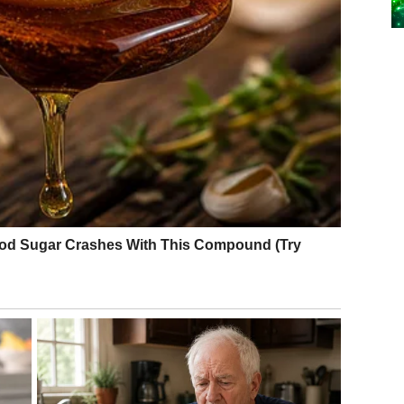
 i vere u ljubav biće snažan. Ovo je dan kada Rak
rava
.
Privlačni ste, topli i sigurni u sebe, što partner ili
ezi, strast i pažnja jačaju odnos, a mali znakovi ljubavi
 započeti kontakt koji ima potencijal da se razvije u
, ali još više vam prija kada ste
istinski prepoznati
.
anje.
st i jasnoću. Ako ste u vezi, važno je da otvoreno
da ne vidi sve ono što vi osećate. Razgovor danas