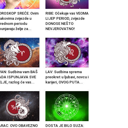
OROSKOP SREĆE: Ovim
RIBE: Očekuje vas VEOMA
akovima zvijezde u
LIJEP PERIOD, zvijezde
rednom periodu
DONOSE NEŠTO
punjavaju želje za...
NEVJEROVATNO!
AN: Sudbina vam BAŠ
LAV: Sudbina sprema
ADA ISPUNJAVA SVE
preokret u ljubavi, novcu i
LJE, razlog će vas...
karijeri, OVOG PUTA...
ARAC: OVO OBAVEZNO
DOSTA JE BILO SUZA: