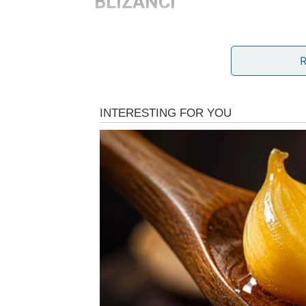
BLIZANCI
Blizanci danas ljubav doživljavaju kroz kom
otkriti emocije koje su do sada bile skrivene
rešiti nesporazum koji se provlačio neko v
Slobodni Blizanci danas zrače šarmom i lako 
reči krije nešto ozbiljnije. Obratite pažnju 
govori. Ljubav danas traži
pažljivo slušanje
.
RAK
Rakovi danas osećaju ljubav
celim bićem
. 
toplinu i potrebu za bliskošću. Ako ste u v
partnerom. Razgovori iz srca, nežni gestovi 
Slobodni Rakovi mogu upoznati osobu koja im