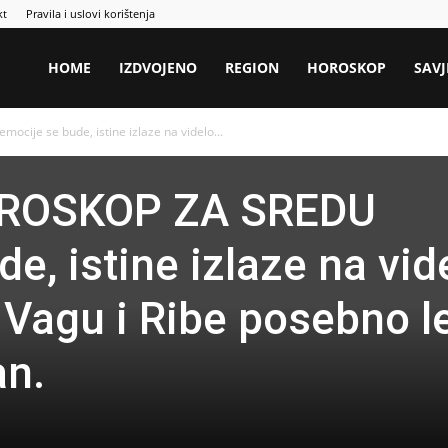
kt
Pravila i uslovi korištenja
HOME
IZDVOJENO
REGION
HOROSKOP
SAVJ
ije se bude, istine izlaze na videlo...
ROSKOP ZA SREDU
e, istine izlaze na vid
 Vagu i Ribe posebno le
an.