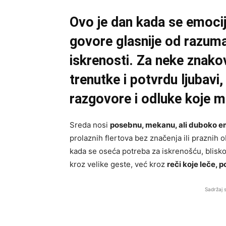
Ovo je dan kada se emocije
govore glasnije od razuma
iskrenosti. Za neke znak
trenutke i potvrdu ljubav
razgovore i odluke koje m
Sreda nosi
posebnu, mekanu, ali duboko e
prolaznih flertova bez značenja ili praznih 
kada se oseća potreba za iskrenošću, blisko
kroz velike geste, već kroz
reči koje leče, 
Sadržaj 