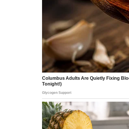
ako se ne desi konkretan korak, osećaj nade
shvata da
ljubav ne mora boleti da bi bila p
LAV
Lavovi danas u ljubavi
sijaju punim sjajem
. 
potencijalni partner jasno oseća. Ako ste u v
imaju veliki efekat.
Slobodni Lavovi lako privlače poglede i mogu
nešto više. Danas vam prija da budete viđeni
Ljubav vam danas vraća osmeh i samopouzd
DEVICA
Device danas u ljubavi traže smisao, sigurno
kažete šta vam je potrebno, jer partner mož