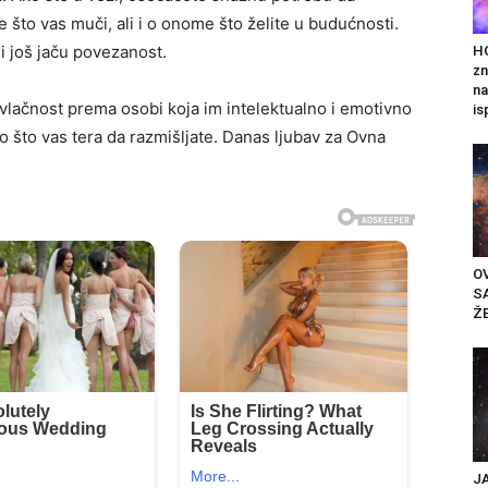
to vas muči, ali i o onome što želite u budućnosti.
i još jaču povezanost.
H
zn
na
vlačnost prema osobi koja im intelektualno i emotivno
is
o što vas tera da razmišljate. Danas ljubav za Ovna
OV
S
ŽE
J