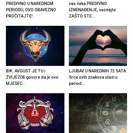
PREDIVNO U NAREDNOM
vas čeka PREDIVNO
PERIODU, OVO OBAVEZNO
IZNENAĐENJE, saznajte
PROČITAJTE!
ZAŠTO STE...
BIK: AVGUST JE TU i
LJUBAV U NAREDNIH 72 SATA:
ZVIJEZDE govore da je ovo
Srce ovih znakova ulazi u
MJESEC...
period...