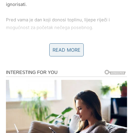
ignorisati.
Pred vama je dan koji donosi toplinu, lijepe riječi i
mogućnost za početak nečega posebnog.
LAV
READ MORE
Lavovima ponedjeljak donosi mnogo pažnje i
komplimenata. Bićete među najprimjećenijim znakovima
dana.
Moguće je novo poznanstvo koje odmah budi
interesovanje i želju za ponovnim susretom.
DJEVICA