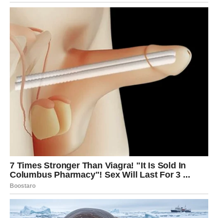
Vodolijama se sprema poznanstvo koje dolazi potpuno
neočekivano. Možda će početi kao običan razgovor, ali će
vrlo brzo prerasti u nešto mnogo više.
Osjetićete povezanost kakvu rijetko srećete, a upravo to
će vas najviše iznenaditi.
RIBE
Ribe su najveći ljubavni srećnici ovog ponedjeljka.
Zvijezde vam donose susret koji počinje pogledom, ali
vrlo brzo dobija mnogo dublje značenje.
Moguće je da upoznate osobu koja posjeduje upravo one
osobine koje ste dugo tražili. Privlačnost će biti trenutna,
ali ono što slijedi ima potencijal da preraste u nešto