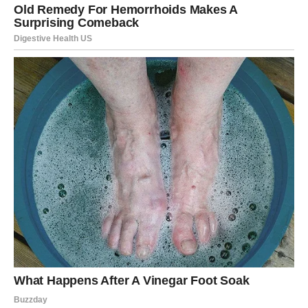
STRIJELAC
Strijelčevi ulaze u dan pun pozitivne ljubavne energije.
Neko vas posmatra mnogo pažljivije nego što mislite.
Moguće je novo poznanstvo koje odmah unosi uzbuđenje
i optimizam u vaš život.
JARAC
Jarčevima ljubav danas donosi osjećaj sigurnosti. Ako ste
u vezi, partner pokazuje koliko mu značite.
Slobodni Jarčevi mogli bi upoznati osobu koja ih osvaja
iskrenošću i jednostavnošću.
VODOLIJA