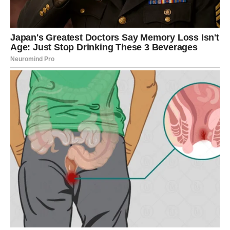
ŠKORPIJA
Škorpije očekuju snažne emocije. Privlačnost između vas
i jedne osobe postaje sve izraženija, a danas biste mogli
dobiti jasan znak da je interesovanje obostrano.
Pred vama su veoma zanimljivi trenuci.