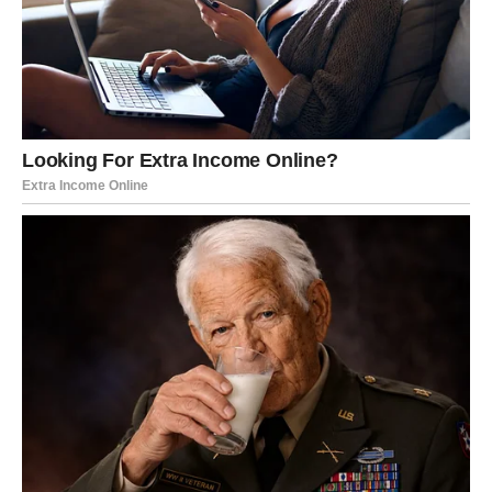
Djevice bi danas mogle drugačije pogledati osobu koju
već poznaju. Ono što je do juče djelovalo kao prijateljski
odnos sada dobija novu dimenziju.
Zvijezde pokazuju da emocije polako izlaze na površinu.
VAGA
Vagama zvijezde spremaju veoma poseban trenutak.
Jedan pogled, slučajan susret ili razgovor mogli bi
ostaviti utisak koji nećete moći da zaboravite.
Ono što je najzanimljivije jeste da ćete vrlo brzo osjetiti
kako između vas i te osobe postoji posebna povezanost.
Ovo je početak priče koja ima potencijal da traje.