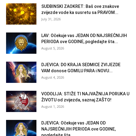
SUDBINSKI ZAOKRET: Baš ove znakove
zvijezde vode ka susretu sa PRAVOM...
July 31, 2026
LAV: Očekuje vas JEDAN OD NAJSREĆNIJIH
PERIODA ove GODINE, pogledajte šta...
August 5, 2026
DJEVICA: DO KRAJA SEDMICE ZVIJEZDE
VAM donose GOMILU PARA i NOVU...
August 4, 2026
VODOLIJA: STIŽE TI NAJVAŽNIJA PORUKA U
ŽIVOTU od zvijezda, saznaj ZAŠTO!
August 1, 2026
DJEVICA: Očekuje vas JEDAN OD
NAJSREĆNIJIH PERIODA ove GODINE,
pogledajte šta...