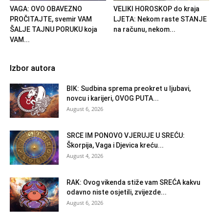
VAGA: OVO OBAVEZNO
VELIKI HOROSKOP do kraja
PROČITAJTE, svemir VAM
LJETA: Nekom raste STANJE
ŠALJE TAJNU PORUKU koja
na računu, nekom...
VAM...
Izbor autora
BIK: Sudbina sprema preokret u ljubavi,
novcu i karijeri, OVOG PUTA...
August 6, 2026
SRCE IM PONOVO VJERUJE U SREĆU:
Škorpija, Vaga i Djevica kreću...
August 4, 2026
RAK: Ovog vikenda stiže vam SREĆA kakvu
odavno niste osjetili, zvijezde...
August 6, 2026