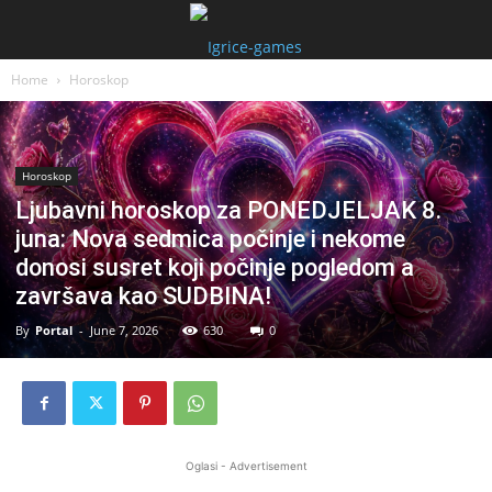
Home
Horoskop
Horoskop
Ljubavni horoskop za PONEDJELJAK 8.
juna: Nova sedmica počinje i nekome
donosi susret koji počinje pogledom a
završava kao SUDBINA!
By
Portal
-
June 7, 2026
630
0
Oglasi - Advertisement