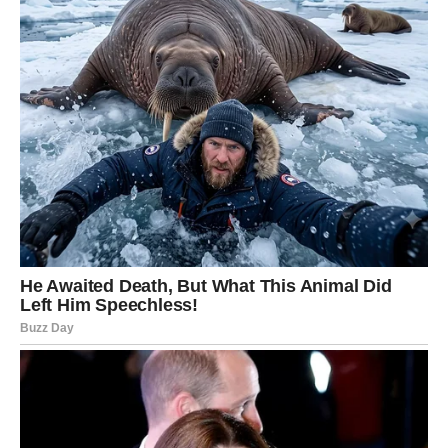
mnogo ozbiljnije.
Ovaj susret mogao bi označiti početak jednog veoma
važnog poglavlja u vašem životu.
Ponedjeljak, 8. jun, donosi mnogo više od običnog
početka nove sedmice. Ljubavna energija je snažna, a
mnogi znakovi dobijaju priliku za susrete i razgovore koji
mogu imati poseban značaj.
Najviše se izdvajaju Vaga, Vodolija i Ribe, kojima zvijezde
donose trenutke koji počinju sasvim spontano, a mogu
prerasti u priče koje će dugo pamtiti. Ipak, svaki znak
dobija priliku da osjeti kako izgleda kada sudbina odluči
da umiješa svoje prste.
Ponekad je dovoljan samo jedan pogled da promijeni sve.