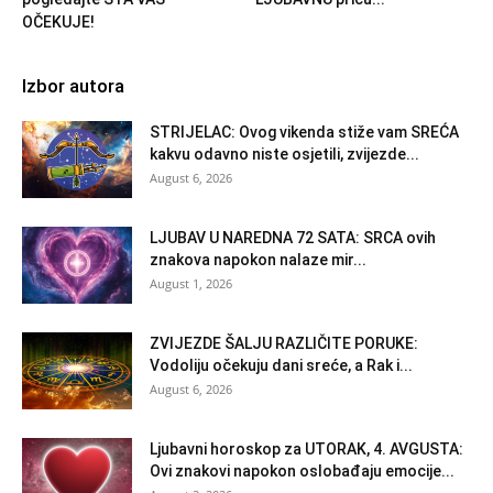
OČEKUJE!
Izbor autora
STRIJELAC: Ovog vikenda stiže vam SREĆA
kakvu odavno niste osjetili, zvijezde...
August 6, 2026
LJUBAV U NAREDNA 72 SATA: SRCA ovih
znakova napokon nalaze mir...
August 1, 2026
ZVIJEZDE ŠALJU RAZLIČITE PORUKE:
Vodoliju očekuju dani sreće, a Rak i...
August 6, 2026
Ljubavni horoskop za UTORAK, 4. AVGUSTA:
Ovi znakovi napokon oslobađaju emocije...