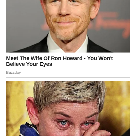
RIBE
Ribe ulaze u dan pun nježnosti, topline i lijepih emocija.
Ljubavna energija prati vas od jutra do večeri.
Duša pronalazi ono što joj je
nedostajalo
Pred vama su veoma emotivni trenuci.
Najviše ljubavne sreće ovog ponedjeljka očekuje
Rakove,
Vage i Vodolije
. Rakovima dolaze iskrene emocije, Vage
dobivaju znak koji su dugo čekale, a Vodolije bi mogle
doživjeti neočekivano ljubavno iznenađenje.