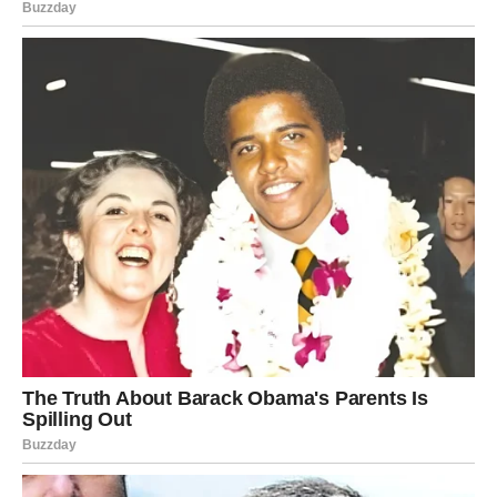
Pred vama su trenuci koje ćete dugo pamtiti.
ŠKORPIJA
Stare emocije danas bi mogle ponovo isplivati na
površinu.
Pitanje je samo da li ćete im dati novu priliku.
Srce traži odgovor koji više ne
možete odgađati
Pred vama su veoma intenzivni trenuci.
STRIJELAC