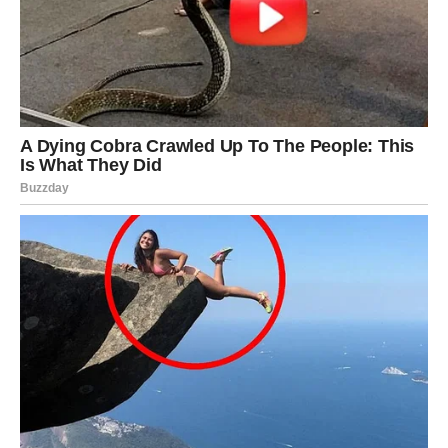
Osoba koja vam je važna pokazuje emocije koje ste dugo
željeli vidjeti.
Ljubav vam donosi veliki osmijeh
Pred vama su veoma emotivni trenuci.
LAV
Lavovima dolazi mnogo pažnje i komplimenata.
Danas biste mogli privući osobu koja vas već neko
vrijeme posmatra izdaleka.
Romantična energija prati vas na