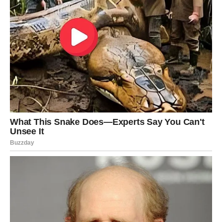
namjere.
Emocije postaju dublje nego ranije
Pred vama su veoma važni trenuci.
VODOLIJA
Zvijezde vam donose neočekivan susret ili poruku.
Neko bi mogao probuditi osjećaje koje niste planirali.
Sudbina vam priprema posebno
iznenađenje
Pred vama su veoma uzbudljivi trenuci.