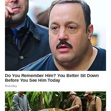
Nova poznanstva i spontani razgovori donose vam mnogo
pozitivne energije.
Jedna osoba mogla bi vas iskreno iznenaditi.
Ljubav dolazi bez najave
Pred vama su veoma lijepi trenuci.
JARAC
Jarčevima ponedjeljak donosi osjećaj sigurnosti i
povjerenja.
Partner ili osoba koja vam se dopada pokazuje ozbiljne