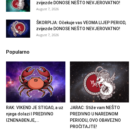
zvijezde DONOSE NEŠTO NEVJEROVATNO!
August 7, 2026
ŠKORPIJA: Očekuje vas VEOMA LIJEP PERIOD,
zvijezde DONOSE NEŠTO NEVJEROVATNO!
August 7, 2026
Popularno
RAK: VIKEND JE STIGAO, a uz
JARAC: Stiže vam NEŠTO
njega dolazi I PREDIVNO
PREDIVNO U NAREDNOM
IZNENAĐENJE,...
PERIODU, OVO OBAVEZNO
PROČITAJTE!