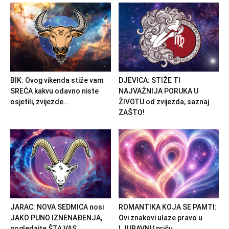
BIK: Ovog vikenda stiže vam
DJEVICA: STIŽE TI
SREĆA kakvu odavno niste
NAJVAŽNIJA PORUKA U
osjetili, zvijezde...
ŽIVOTU od zvijezda, saznaj
ZAŠTO!
JARAC: NOVA SEDMICA nosi
ROMANTIKA KOJA SE PAMTI:
JAKO PUNO IZNENAĐENJA,
Ovi znakovi ulaze pravo u
pogledajte ŠTA VAS
LJUBAVNU priču...