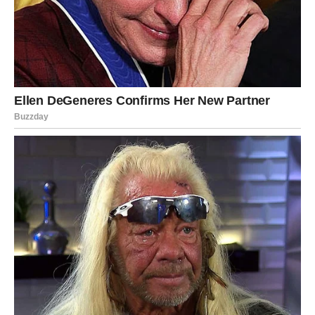
Ponedjeljak 1. juna pokazuje da novi mjesec počinje u
znaku ljubavi. Zvijezde su upalile zeleno svjetlo za
emocije, a mnogim srcima upravo danas stiže razlog za
osmijeh. Nekima kroz poruku, nekima kroz susret, a
nekima kroz spoznaju da je ljubav mnogo bliže nego što
su mislili.