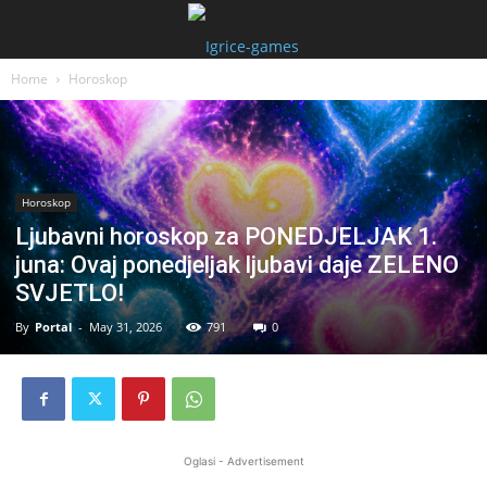
Home
Horoskop
Horoskop
Ljubavni horoskop za PONEDJELJAK 1.
juna: Ovaj ponedjeljak ljubavi daje ZELENO
SVJETLO!
By
Portal
-
May 31, 2026
791
0
Oglasi - Advertisement