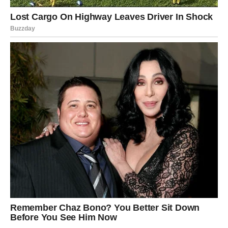
VAGA
Vage očekuje veoma romantičan ponedjeljak.
Neko bi vam mogao dati znak koji ste dugo čekali.
Sudbina vam šalje ljubavnu
poruku