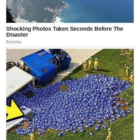
svakom koraku
Pred vama su veoma posebni trenuci.
DJEVICA
Pred vama je dan tokom kojeg ćete jasnije razumjeti šta
osjećate.
Jedan iskren razgovor mogao bi promijeniti mnogo toga.
Istina vodi prema ljubavnoj sreći
Pred vama su veoma važni trenuci.