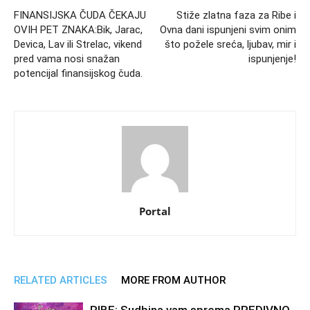
FINANSIJSKA ČUDA ČEKAJU
Stiže zlatna faza za Ribe i
OVIH PET ZNAKA:Bik, Jarac,
Ovna dani ispunjeni svim onim
Devica, Lav ili Strelac, vikend
što požele sreća, ljubav, mir i
pred vama nosi snažan
ispunjenje!
potencijal finansijskog čuda.
Portal
RELATED ARTICLES
MORE FROM AUTHOR