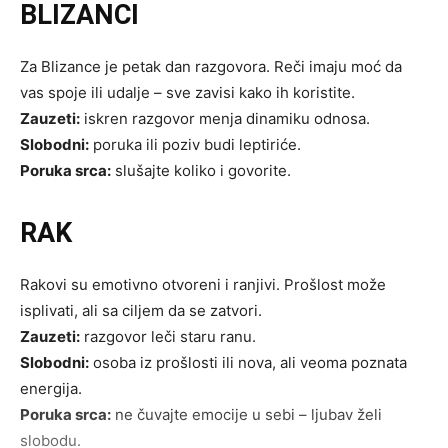
BLIZANCI
Za Blizance je petak dan razgovora. Reči imaju moć da
vas spoje ili udalje – sve zavisi kako ih koristite.
Zauzeti:
iskren razgovor menja dinamiku odnosa.
Slobodni:
poruka ili poziv budi leptiriće.
Poruka srca:
slušajte koliko i govorite.
RAK
Rakovi su emotivno otvoreni i ranjivi. Prošlost može
isplivati, ali sa ciljem da se zatvori.
Zauzeti:
razgovor leči staru ranu.
Slobodni:
osoba iz prošlosti ili nova, ali veoma poznata
energija.
Poruka srca:
ne čuvajte emocije u sebi – ljubav želi
slobodu.