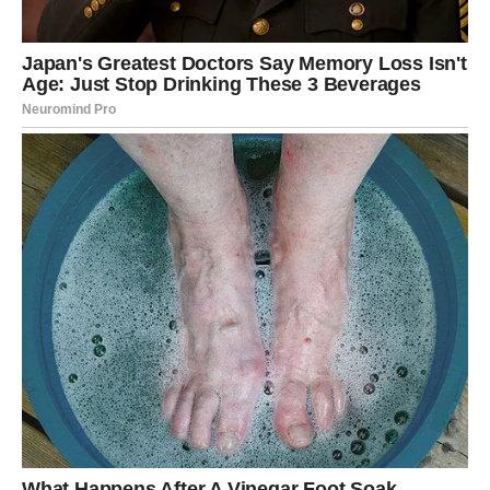
STRELAC
Strelčevi danas traže slobodu u ljubavi, ali i iskrenost. Ne
želite više igre i nejasnoće.
Zauzeti:
razgovor o granicama i željama.
Slobodni:
susret sa osobom koja vas inspiriše.
Poruka srca:
ljubav ne sme da guši – ona treba da širi
krila.
JARAC
Jarčevi u petak pokazuju emocije više nego inače. Iako
delujete rezervisano, srce želi bliskost.
Zauzeti:
stabilnost i osećaj sigurnosti.
Slobodni:
privlači vas osoba sa ozbiljnim namerama.
Poruka srca:
dozvolite sebi nežnost – ona vas ne slabi.