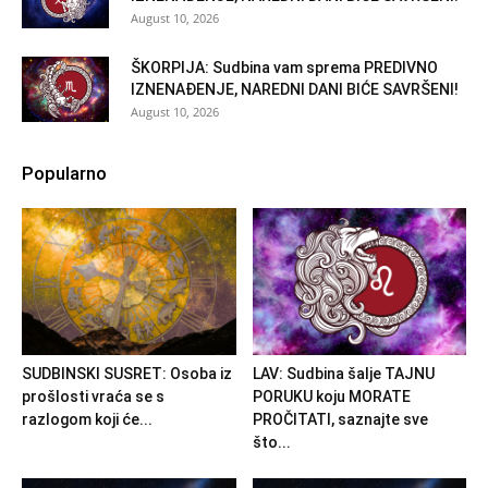
August 10, 2026
ŠKORPIJA: Sudbina vam sprema PREDIVNO
IZNENAĐENJE, NAREDNI DANI BIĆE SAVRŠENI!
August 10, 2026
Popularno
SUDBINSKI SUSRET: Osoba iz
LAV: Sudbina šalje TAJNU
prošlosti vraća se s
PORUKU koju MORATE
razlogom koji će...
PROČITATI, saznajte sve
što...