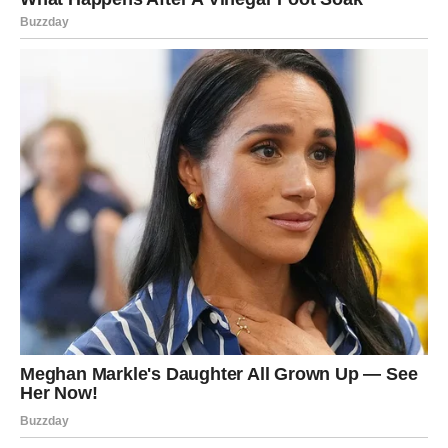
VODOLIJA
Vodolije danas razmišljaju drugačije o ljubavi. Neočekivan
razgovor ili susret može promeniti vaše viđenje odnosa.
Zauzeti:
potreba za iskrenošću.
Slobodni:
neobična, ali intrigantna osoba.
Poruka srca:
budite autentični – to privlači pravu ljubav.
RIBE
Ribe su danas najromantičniji znak Zodijaka. Intuicija vam
jasno govori ko je pravi za vas.
Zauzeti:
nežnost, bliskost i emotivna dubina.