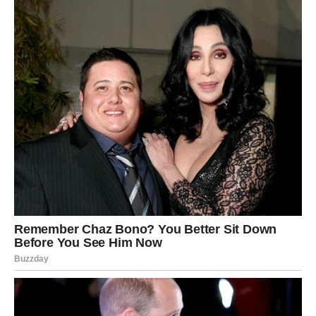
Slobodni:
susret koji deluje sudbinski.
Poruka srca:
verujte osećaju – on zna put.