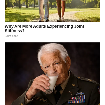
VAGA
Vage danas sijaju u ljubavi. Harmonija, lep razgovor i
romantična energija prate vas tokom dana.
Zauzeti:
bliskost i razumevanje.
Slobodni:
lep susret koji budi nadu.
Poruka srca:
ljubav dolazi kada ste u ravnoteži sa sobom.
ŠKORPIJA
Škorpije doživljavaju intenzivan ljubavni dan. Istina izlazi
na videlo – bez obzira da li je laka ili teška.
Zauzeti:
ili dublja povezanost ili jasan presek.
Slobodni:
jaka privlačnost sa karmičkim prizvukom.
Poruka srca:
istina je najčistiji oblik ljubavi.