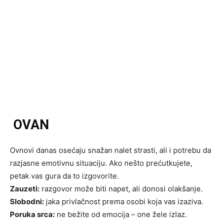
OVAN
Ovnovi danas osećaju snažan nalet strasti, ali i potrebu da
razjasne emotivnu situaciju. Ako nešto prećutkujete,
petak vas gura da to izgovorite.
Zauzeti:
razgovor može biti napet, ali donosi olakšanje.
Slobodni:
jaka privlačnost prema osobi koja vas izaziva.
Poruka srca:
ne bežite od emocija – one žele izlaz.