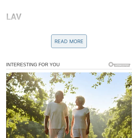
LAV
Lavovi danas žele pažnju, ali i daju mnogo ljubavi. Vaša
energija je privlačna i to se primećuje.
READ MORE
Zauzeti:
strast, komplimenti i osećaj da ste voljeni.
Slobodni:
neko vas gleda sa velikim interesovanjem.
Poruka srca:
dozvolite sebi da budete obožavani.
DEVICA
Device u petak traže jasnoću. Ne želite više nejasne
odnose i polovične emocije.
Zauzeti:
razgovor o budućnosti.
Slobodni:
privlači vas osoba koja je stabilna i iskrena.
Poruka srca:
mir u ljubavi dolazi kada znate gde stojite.