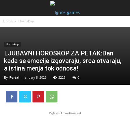
Home
Horoskop
Horoskop
LJUBAVNI HOROSKOP ZA PETAK:Dan
kada se emocije izgovaraju, srca otvaraju,
a istina menja tok odnosa!
By
Portal
-
January 8, 2026
3223
0
Oglasi - Advertisement