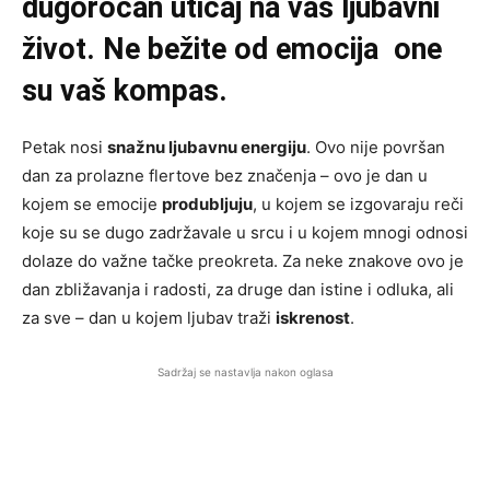
dugoročan uticaj na vaš ljubavni
život. Ne bežite od emocija one
su vaš kompas.
Petak nosi
snažnu ljubavnu energiju
. Ovo nije površan
dan za prolazne flertove bez značenja – ovo je dan u
kojem se emocije
produbljuju
, u kojem se izgovaraju reči
koje su se dugo zadržavale u srcu i u kojem mnogi odnosi
dolaze do važne tačke preokreta. Za neke znakove ovo je
dan zbližavanja i radosti, za druge dan istine i odluka, ali
za sve – dan u kojem ljubav traži
iskrenost
.
Sadržaj se nastavlja nakon oglasa