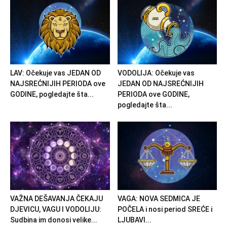
LAV: Očekuje vas JEDAN OD
VODOLIJA: Očekuje vas
NAJSREĆNIJIH PERIODA ove
JEDAN OD NAJSREĆNIJIH
GODINE, pogledajte šta...
PERIODA ove GODINE,
pogledajte šta...
VAŽNA DEŠAVANJA ČEKAJU
VAGA: NOVA SEDMICA JE
DJEVICU, VAGU I VODOLIJU:
POČELA i nosi period SREĆE i
Sudbina im donosi velike...
LJUBAVI...