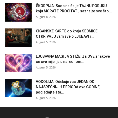
ŠKORPIJA: Sudbina šalje TAJNU PORUKU
koju MORATE PROČITATI, saznajte sve što...
August 8, 2026
CIGANSKE KARTE do kraja SEDMICE:
OTKRIVAJU vam sve o LJUBAVI i...
August 5, 2026
LJUBAVNA MAGIJA STIŽE: Za OVE znakove
se sve mijenja u narednom...
August 5, 2026
VODOLIJA: Očekuje vas JEDAN OD
NAJSREĆNIJIH PERIODA ove GODINE,
pogledajte šta...
August 5, 2026