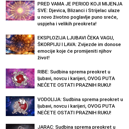
PRED VAMA JE PERIOD KOJI MIJENJA
SVE: Djevica, Blizanci i Strijelac ulaze
u novo životno poglavlje puno sreće,
uspjeha i velikih preokreta!
EKSPLOZIJA LJUBAVI ČEKA VAGU,
ŠKORPIJU I LAVA: Zvijezde im donose
emocije koje će promijeniti njihov
život!
RIBE: Sudbina sprema preokret u
ljubavi, novcu i karijeri, OVOG PUTA
NEĆETE OSTATI PRAZNIH RUKU!
VODOLIJA: Sudbina sprema preokret u
ljubavi, novcu i karijeri, OVOG PUTA
NEĆETE OSTATI PRAZNIH RUKU!
JARAC: Sudbina sprema preokret u