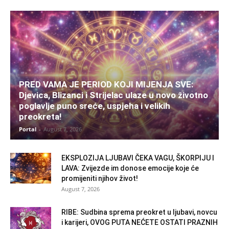
PRED VAMA JE PERIOD KOJI MIJENJA SVE:
Djevica, Blizanci i Strijelac ulaze u novo životno
poglavlje puno sreće, uspjeha i velikih
preokreta!
Portal
-
August 7, 2026
EKSPLOZIJA LJUBAVI ČEKA VAGU, ŠKORPIJU I
LAVA: Zvijezde im donose emocije koje će
promijeniti njihov život!
August 7, 2026
RIBE: Sudbina sprema preokret u ljubavi, novcu
i karijeri, OVOG PUTA NEĆETE OSTATI PRAZNIH