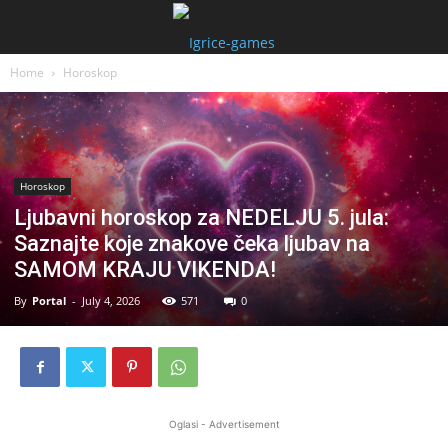
Home
Horoskop
Horoskop
Ljubavni horoskop za NEDELJU 5. jula:
Saznajte koje znakove čeka ljubav na
SAMOM KRAJU VIKENDA!
By
Portal
-
July 4, 2026
571
0
Oglasi - Advertisement