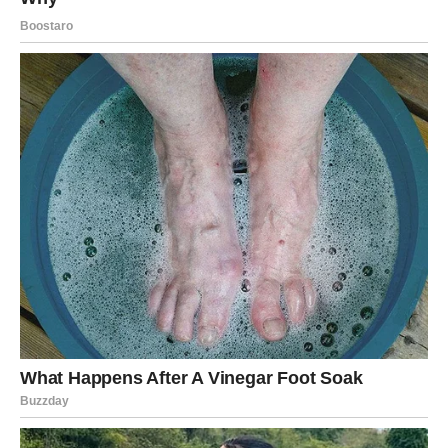
poslednje vreme. Neočekivani susret, iskrena poruka ili
razgovor sa osobom koja vam se dopada mogli bi
probuditi emocije koje će vas pratiti još dugo. Ako ste
slobodni, velika je mogućnost da upoznate nekoga ko će
odmah privući vašu pažnju.
Zauzete Vodolije očekuju mnogo romantike i nežnosti.
Ribe
Ribe ulaze u dan ispunjen emocijama. Partner će vas
prijatno iznenaditi pažnjom, a slobodne Ribe imaju velike
šanse da upoznaju osobu sa kojom će odmah uspostaviti
posebnu povezanost.
Veče donosi mnogo lepih trenutaka i razloga za osmeh.