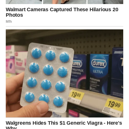
putovanje. Jedan susret mogao bi ostaviti snažan utisak i
pokrenuti zanimljivu ljubavnu priču.
Partner će ceniti vašu iskrenost i vedar duh.
Jarac
Jarčevima dan donosi sigurnost i emotivni mir. Partner će
vam pokazati koliko mu je stalo do vas, a zajednički
planovi dodatno će učvrstiti vašu vezu.
Slobodni Jarčevi mogli bi upoznati osobu koja deli
njihove životne vrednosti.
Vodolija
Vodolije očekuje jedan od najlepših ljubavnih dana u