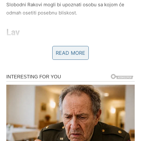
Slobodni Rakovi mogli bi upoznati osobu sa kojom će
odmah osetiti posebnu bliskost.
Lav
Lavovima nedelja donosi mnogo pažnje i komplimenata.
READ MORE
Privlačićete poglede gde god da se pojavite, a jedna
osoba mogla bi otvoreno pokazati interesovanje za vas.
Zauzeti Lavovi uživaće u romantičnim trenucima sa
partnerom.
Devica
Device očekuju iskreni razgovori koji će dodatno učvrstiti
odnos sa voljenom osobom. Sve ono što je ostalo