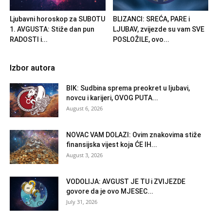
Ljubavni horoskop za SUBOTU
BLIZANCI: SREĆA, PARE i
1. AVGUSTA: Stiže dan pun
LJUBAV, zvijezde su vam SVE
RADOSTI i...
POSLOŽILE, ovo...
Izbor autora
BIK: Sudbina sprema preokret u ljubavi,
novcu i karijeri, OVOG PUTA...
August 6, 2026
NOVAC VAM DOLAZI: Ovim znakovima stiže
finansijska vijest koja ĆE IH...
August 3, 2026
VODOLIJA: AVGUST JE TU i ZVIJEZDE
govore da je ovo MJESEC...
July 31, 2026