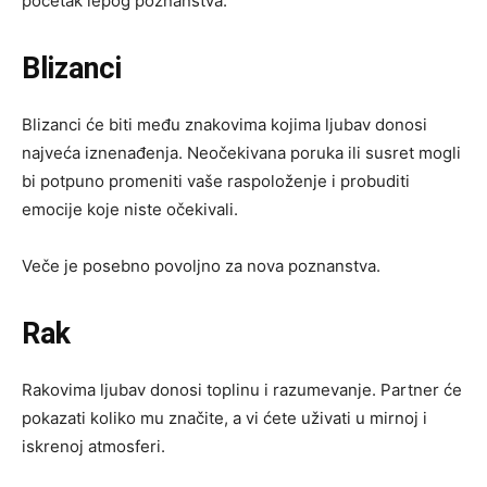
početak lepog poznanstva.
Blizanci
Blizanci će biti među znakovima kojima ljubav donosi
najveća iznenađenja. Neočekivana poruka ili susret mogli
bi potpuno promeniti vaše raspoloženje i probuditi
emocije koje niste očekivali.
Veče je posebno povoljno za nova poznanstva.
Rak
Rakovima ljubav donosi toplinu i razumevanje. Partner će
pokazati koliko mu značite, a vi ćete uživati u mirnoj i
iskrenoj atmosferi.