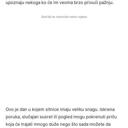
upoznaju nekoga ko će im veoma brzo privući pažnju.
Sadržaj se nastavlja nakon oglasa
Ovo je dan u kojem sitnice imaju veliku snagu. Iskrena
poruka, slučajan susret ili pogled mogu pokrenuti priču
koja će trajati mnogo duže nego što sada možete da