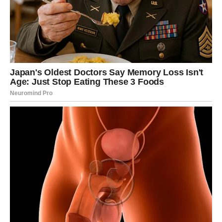
neizgovoreno sada će biti mnogo lakše izraziti.
Slobodne Device imaju mogućnost za prijatno novo
poznanstvo.
Vaga
Vagama se ostvaruje jedna mala ljubavna želja. Partner
će vas obradovati pažnjom, dok slobodne Vage mogu
dobiti poruku koja će im izmamiti osmeh.
Ovo je dan koji donosi mnogo lepih emocija.