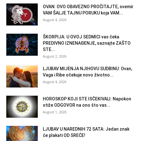
OVAN: OVO OBAVEZNO PROČITAJTE, svemir
VAM ŠALJE TAJNU PORUKU koja VAM...
August 4, 2026
ŠKORPIJA: U OVOJ SEDMICI vas čeka
PREDIVNO IZNENAĐENJE, saznajte ZAŠTO
STE...
August 2, 2026
LJUBAV MIJENJA NJIHOVU SUDBINU: Ovan,
Vaga i Ribe očekuje novo životno...
August 4, 2026
HOROSKOP KOJI STE ISČEKIVALI: Napokon
stiže ODGOVOR na ono što vas...
August 1, 2026
LJUBAV U NAREDNIH 72 SATA: Jedan znak
će plakati OD SREĆE!