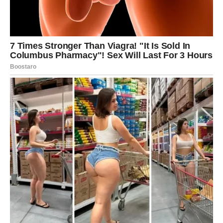
Škorpija
Škorpijama nedelja donosi intenzivne emocije. Razgovor
sa osobom koja vam se dopada mogao bi vas još više
zbližiti i otvoriti vrata ozbiljnijem odnosu.
Zauzeti pripadnici ovog znaka uživaće u mnogo nežnosti.
Strelac
Strelčevima ljubav dolazi kroz druženje, izlazak ili kraće