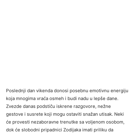
Poslednji dan vikenda donosi posebnu emotivnu energiju
koja mnogima vraća osmeh i budi nadu u lepše dane.
Zvezde danas podstiču iskrene razgovore, nežne
gestove i susrete koji mogu ostaviti snažan utisak. Neki
će provesti nezaboravne trenutke sa voljenom osobom,
dok će slobodni pripadnici Zodijaka imati priliku da