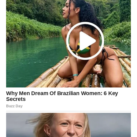
Nedelja donosi pregršt lepih emocija, iskrenih razgovora i
prilika da ljubav pokaže svoje najlepše lice. Mnogi će
shvatiti koliko su sitni gestovi važni, dok će pojedini
upravo danas započeti priču koja bi mogla da traje veoma
dugo. Ovo je dan u kojem srce lako pronalazi put do
onoga što mu je zaista važno.