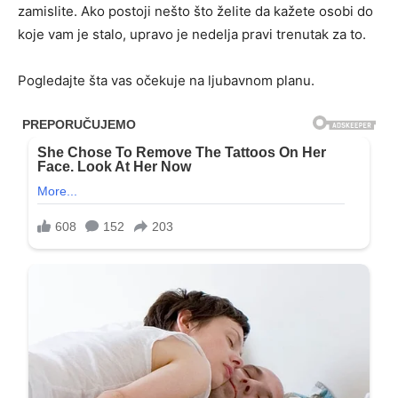
zamislite. Ako postoji nešto što želite da kažete osobi do
koje vam je stalo, upravo je nedelja pravi trenutak za to.
Pogledajte šta vas očekuje na ljubavnom planu.