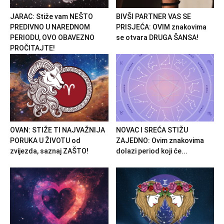
JARAC: Stiže vam NEŠTO
BIVŠI PARTNER VAS SE
PREDIVNO U NAREDNOM
PRISJEĆA: OVIM znakovima
PERIODU, OVO OBAVEZNO
se otvara DRUGA ŠANSA!
PROČITAJTE!
OVAN: STIŽE TI NAJVAŽNIJA
NOVAC I SREĆA STIŽU
PORUKA U ŽIVOTU od
ZAJEDNO: Ovim znakovima
zvijezda, saznaj ZAŠTO!
dolazi period koji će...