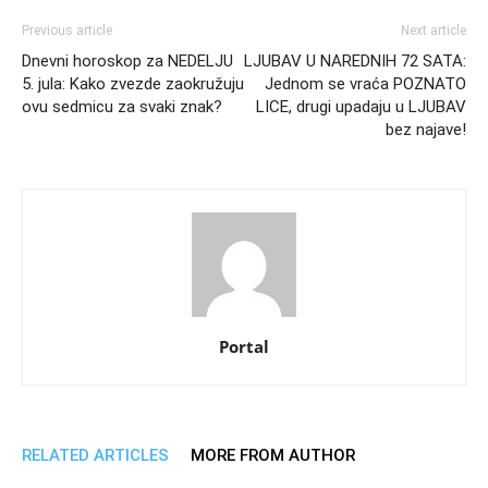
Previous article
Next article
Dnevni horoskop za NEDELJU
LJUBAV U NAREDNIH 72 SATA:
5. jula: Kako zvezde zaokružuju
Jednom se vraća POZNATO
ovu sedmicu za svaki znak?
LICE, drugi upadaju u LJUBAV
bez najave!
Portal
RELATED ARTICLES
MORE FROM AUTHOR