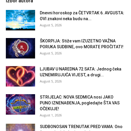
Izbor autora
Dnevni horoskop za ČETVRTAK 6. AVGUSTA:
OVI znakovi neka budu na...
August 5, 2026
ŠKORPIJA: Stiže vam IZUZETNO VAŽNA
PORUKA SUDBINE, ovo MORATE PROČITATI!
August 5, 2026
LJUBAV U NAREDNA 72 SATA: Jednog čeka
UZNEMIRUJUĆA VIJEST, a drugi...
August 5, 2026
STRIJELAC: NOVA SEDMICA nosi JAKO
PUNO IZNENAĐENJA, pogledajte ŠTA VAS
OČEKUJE!
August 1, 2026
SUDBONOSAN TRENUTAK PRED VAMA: Ono