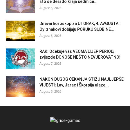
što se desi do kraja sedmice...
August 5, 2026
Dnevni horoskop za UTORAK, 4. AVGUSTA:
Ovi znakovi dobijaju PORUKU SUDBINE...
August 3, 2026
RAK: Očekuje vas VEOMA LIJEP PERIOD,
zvijezde DONOSE NEŠTO NEVJEROVATNO!
August 7, 2026
NAKON DUGOG ČEKANJA STIŽU NAJLJEPŠE
VIJESTI: Lav, Jarac i Škorpija ulaze...
August 3, 2026