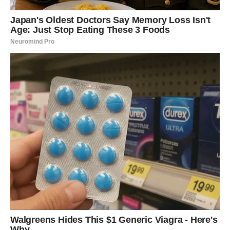
može želeti više nežnosti i spontanosti, a manje
razmišljanja. Slobodne Device mogu upoznati osobu kroz
svakodnevne okolnosti – posao, obaveze ili rutinu – ali
veza se razvija tiho i stabilno. Ovo je ljubav koja ne dolazi
naglo, ali ima potencijal da postane veoma važna i trajna.
VAGA
Vaga ulazi u period emotivne ravnoteže i lepih ljubavnih
dešavanja. Ako si u vezi, harmonija se vraća kroz
razgovore, razumevanje i zajedničke trenutke koji vas
ponovo povezuju. Slobodne Vage mogu započeti
romantičnu priču koja donosi osećaj lakoće, ali i dubine.
Ovo je nedelja u kojoj shvataš da ljubav ne mora da boli
da bi bila stvarna. Srce se smiruje, a osmeh se vraća
prirodno.