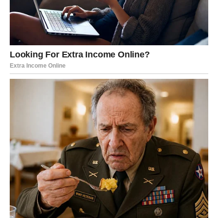
skromnost. Ako si u vezi, moguće su situacije u kojima
ćeš morati da spustiš ego i pokažeš ranjivost. Upravo to
donosi dublju povezanost i jaču strast. Slobodni Lavovi
zrače harizmom i privlače pažnju gde god se pojave, ali
jedna osoba se izdvaja – ona koja vidi tvoju suštinu, a ne
samo sjaj. Kraj nedelje donosi romantičan trenutak koji
budi nadu i podseća te koliko ljubav može biti moćna
kada je iskrena.
DEVICA
Za Device, ova nedelja donosi emotivno omekšavanje.
Ako si u vezi, shvataš da ne moraš sve da kontrolišeš i
analiziraš – ponekad je dovoljno samo da osećaš. Partner