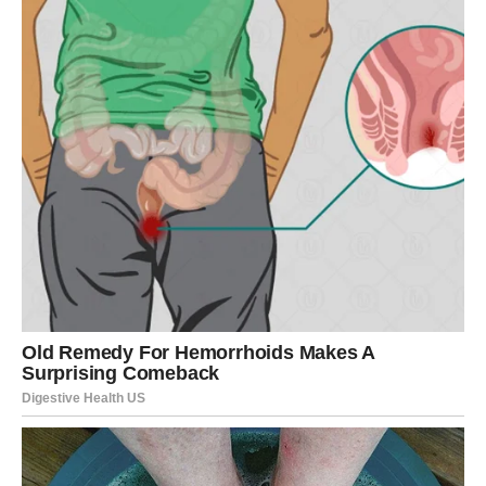
osobu koja ih inspiriše, izaziva i tera da razmišljaju
drugačije. Ovo nije prolazna avantura, već susret koji ima
potencijal da preraste u nešto ozbiljnije, ako dozvoliš
sebi da se zadržiš.
JARAC
Jarac ulazi u emotivno zrelu i važnu nedelju. Ako si u
vezi, osećaš potrebu da gradiš stabilnost, ali i da pokažeš
emocije koje često držiš u sebi. Partner ceni tvoju
pouzdanost, ali sada želi i toplinu. Slobodni Jarčevi mogu
započeti ozbiljnu ljubavnu priču sa osobom koja deli iste
vrednosti i pogled na budućnost. Ovo je period kada
ljubav dolazi kao nagrada za strpljenje i prošle lekcije.
VODOLIJA