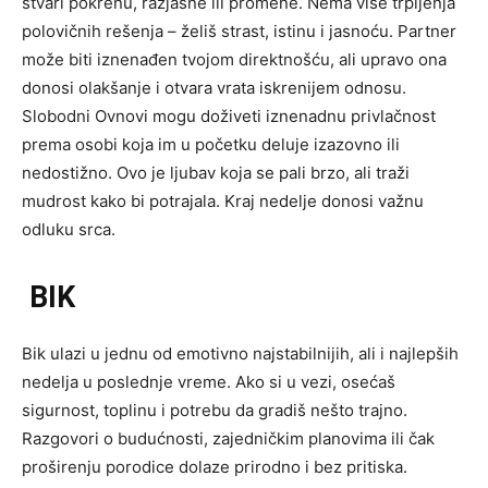
stvari pokrenu, razjasne ili promene. Nema više trpljenja
polovičnih rešenja – želiš strast, istinu i jasnoću. Partner
može biti iznenađen tvojom direktnošću, ali upravo ona
donosi olakšanje i otvara vrata iskrenijem odnosu.
Slobodni Ovnovi mogu doživeti iznenadnu privlačnost
prema osobi koja im u početku deluje izazovno ili
nedostižno. Ovo je ljubav koja se pali brzo, ali traži
mudrost kako bi potrajala. Kraj nedelje donosi važnu
odluku srca.
BIK
Bik ulazi u jednu od emotivno najstabilnijih, ali i najlepših
nedelja u poslednje vreme. Ako si u vezi, osećaš
sigurnost, toplinu i potrebu da gradiš nešto trajno.
Razgovori o budućnosti, zajedničkim planovima ili čak
proširenju porodice dolaze prirodno i bez pritiska.