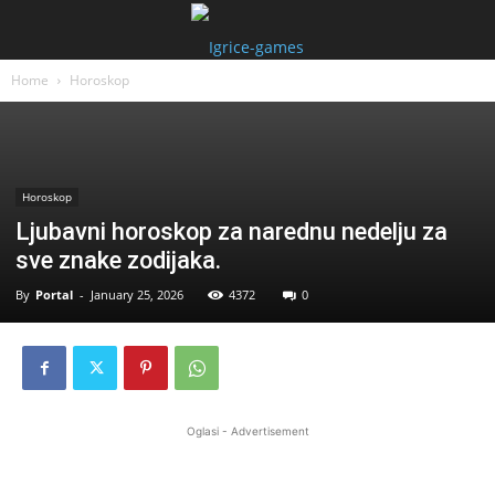
Home
Horoskop
Horoskop
Ljubavni horoskop za narednu nedelju za
sve znake zodijaka.
By
Portal
-
January 25, 2026
4372
0
Oglasi - Advertisement