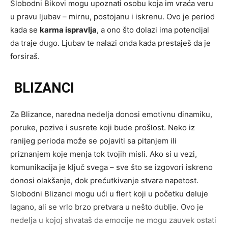
Slobodni Bikovi mogu upoznati osobu koja im vraća veru
u pravu ljubav – mirnu, postojanu i iskrenu. Ovo je period
kada se
karma ispravlja
, a ono što dolazi ima potencijal
da traje dugo. Ljubav te nalazi onda kada prestaješ da je
forsiraš.
BLIZANCI
Za Blizance, naredna nedelja donosi emotivnu dinamiku,
poruke, pozive i susrete koji bude prošlost. Neko iz
ranijeg perioda može se pojaviti sa pitanjem ili
priznanjem koje menja tok tvojih misli. Ako si u vezi,
komunikacija je ključ svega – sve što se izgovori iskreno
donosi olakšanje, dok prećutkivanje stvara napetost.
Slobodni Blizanci mogu ući u flert koji u početku deluje
lagano, ali se vrlo brzo pretvara u nešto dublje. Ovo je
nedelja u kojoj shvataš da emocije ne mogu zauvek ostati