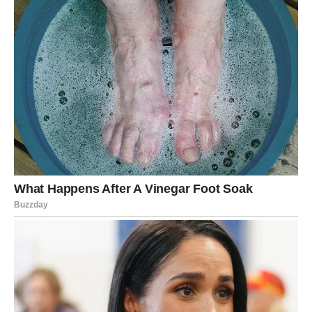
Za Vodoliju, ljubav donosi iznenađenja. Ako si u vezi,
rutina se prekida – moguće su neočekivane promene,
putovanja ili razgovori koji osvežavaju odnos. Slobodne
Vodolije mogu upoznati osobu na neobičan način, ali veza
se razvija brzo i snažno. Ovo je nedelja u kojoj shvataš da
ljubav ne mora da izgleda „klasično“ da bi bila prava. Daj
šansu onome što dolazi drugačije nego što si planirao.
RIBE
Ribe ulaze u veoma romantičan i emotivan period. Ako si
u vezi, osećaš duboku povezanost, nežnost i potrebu da
se stopiš sa voljenom osobom. Reči ljubavi, pažnja i sitni
gestovi imaju ogromnu snagu. Slobodne Ribe mogu
doživeti ljubav koja liči na san – ali važno je da ostanu
povezane sa realnošću. Ovo je nedelja u kojoj srce vodi,