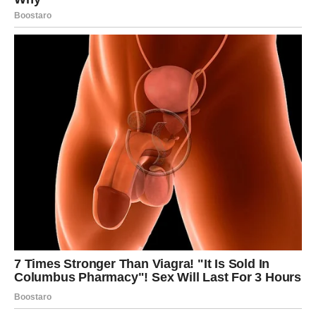
ŠKORPIJA
Škorpija ulazi u jednu od najintenzivnijih ljubavnih
nedelja. Emocije su duboke, strasti jake, a istina
neizbežna. Ako si u vezi, moguće je razotkrivanje nečega
što se dugo prećutkivalo – ali to ne mora biti loše.
Iskrenost donosi oslobađanje i jaču povezanost.
Slobodne Škorpije privlače karmičke odnose – susrete
koji menjaju pogled na ljubav i sebe same. Ovo je nedelja
u kojoj se ljubav ne doživljava površno, već sudbinski.
STRELAC
Za Strelca, naredna nedelja donosi unutrašnju dilemu
između slobode i potrebe za bliskošću. Ako si u vezi,
važno je da ne bežiš od ozbiljnih razgovora – partner želi
sigurnost i jasnoću. Slobodni Strelčevi mogu upoznati