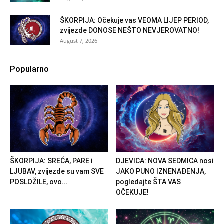
ŠKORPIJA: Očekuje vas VEOMA LIJEP PERIOD,
zvijezde DONOSE NEŠTO NEVJEROVATNO!
August 7, 2026
Popularno
ŠKORPIJA: SREĆA, PARE i
DJEVICA: NOVA SEDMICA nosi
LJUBAV, zvijezde su vam SVE
JAKO PUNO IZNENAĐENJA,
POSLOŽILE, ovo...
pogledajte ŠTA VAS
OČEKUJE!