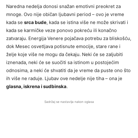
Naredna nedelja donosi snažan emotivni preokret za
mnoge. Ovo nije običan ljubavni period – ovo je vreme
kada se
srca bude
, kada se istina više ne može skrivati i
kada se karmičke veze ponovo pokreću ili konačno
zatvaraju. Energija Venere pojačava potrebu za bliskošću,
dok Mesec osvetljava potisnute emocije, stare rane i
želje koje više ne mogu da čekaju. Neki će se zaljubiti
iznenada, neki će se suočiti sa istinom u postojećim
odnosima, a neki će shvatiti da je vreme da puste ono što
ih više ne raduje. Ljubav ove nedelje nije tiha – ona je
glasna, iskrena i sudbinska
.
Sadržaj se nastavlja nakon oglasa