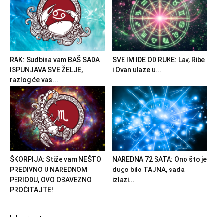
RAK: Sudbina vam BAŠ SADA
SVE IM IDE OD RUKE: Lav, Ribe
ISPUNJAVA SVE ŽELJE,
i Ovan ulaze u...
razlog će vas...
ŠKORPIJA: Stiže vam NEŠTO
NAREDNA 72 SATA: Ono što je
PREDIVNO U NAREDNOM
dugo bilo TAJNA, sada
PERIODU, OVO OBAVEZNO
izlazi...
PROČITAJTE!