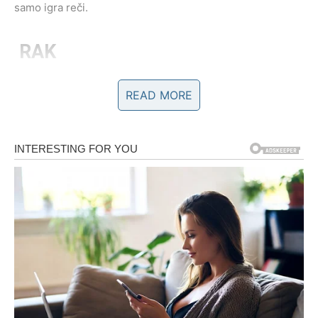
samo igra reči.
RAK
Rak je jedan od znakova koji će ovu nedelju doživeti vrlo
READ MORE
intenzivno. Emocije su pojačane, intuicija je snažna, a
srce otvoreno više nego inače. Ako si u vezi, osećaš
potrebu za bliskošću, nežnošću i potvrdom ljubavi.
Partnerove reči i dela imaju ogroman uticaj na tvoje
raspoloženje. Slobodni Rakovi mogu doživeti sudbinski
susret – osobu koja ih gleda „dušom“, a ne samo očima.
Ovo je period kada se stare rane mogu izlečiti kroz novu
emociju, ali samo ako dozvoliš sebi da veruješ ponovo.
LAV
Lav ulazi u nedelju u kojoj ljubav traži iskrenost, ali i