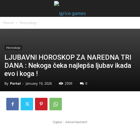
Home
Horoskop
Horoskop
LJUBAVNI HOROSKOP ZA NAREDNA TRI
DANA : Nekoga čeka najlepša ljubav ikada
evo i koga !
By
Portal
-
January 19, 2026
2509
0
Oglasi - Advertisement