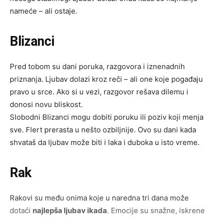
nameće – ali ostaje.
Blizanci
Pred tobom su dani poruka, razgovora i iznenadnih
priznanja. Ljubav dolazi kroz reči – ali one koje pogađaju
pravo u srce. Ako si u vezi, razgovor rešava dilemu i
donosi novu bliskost.
Slobodni Blizanci mogu dobiti poruku ili poziv koji menja
sve. Flert prerasta u nešto ozbiljnije. Ovo su dani kada
shvataš da ljubav može biti i laka i duboka u isto vreme.
Rak
Rakovi su među onima koje u naredna tri dana može
dotaći
najlepša ljubav ikada
. Emocije su snažne, iskrene