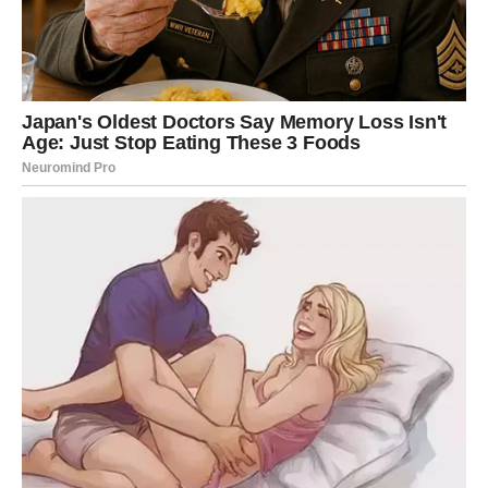
Za Device, ljubav dolazi tiho, ali iskreno. Ako si u vezi,
shvataš koliko je odnos sazreo i koliko poverenja postoji.
Sitnice postaju velike.
Slobodne Device mogu započeti priču koja se razvija
polako, ali sigurno. Ovo su dani kada ljubav ne traži
savršenstvo, već iskrenost. Srce se otvara bez straha.
Vaga
Vage ulaze u jedan od najromantičnijih perioda. Naredna
tri dana donose
sudbinski susret ili preokret u ljubavi
.
Ako si u vezi, odnos dobija novu harmoniju i nežnost.
Slobodne Vage mogu upoznati osobu koja ih osvaja i
umom i srcem. Ovo je ljubav koja donosi balans, mir i
osećaj da ste na pravom mestu.