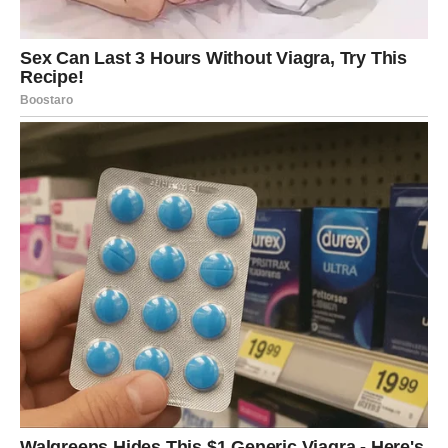
Škorpija
Ljubav za tebe postaje intenzivna i transformativna. Ako
si u vezi, dolazi do istine – ali one koja oslobađa i
produbljuje odnos.
Slobodne Škorpije mogu ući u strastvenu priču koja ima
karmički ton. Ovo je ljubav koja menja iz korena, ali
ostavlja dubok trag. Naredna tri dana bude emocije koje
se ne mogu ignorisati.
Strelac
Pred tobom su dani radosti, smeha i spontanosti u ljubavi.
Ako si u vezi, odnos se osvežava i postaje lakši.