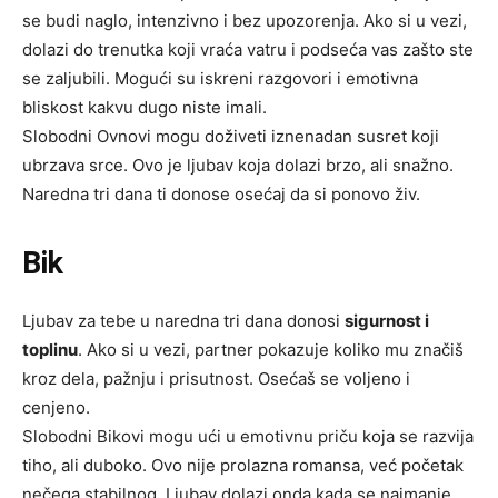
se budi naglo, intenzivno i bez upozorenja. Ako si u vezi,
dolazi do trenutka koji vraća vatru i podseća vas zašto ste
se zaljubili. Mogući su iskreni razgovori i emotivna
bliskost kakvu dugo niste imali.
Slobodni Ovnovi mogu doživeti iznenadan susret koji
ubrzava srce. Ovo je ljubav koja dolazi brzo, ali snažno.
Naredna tri dana ti donose osećaj da si ponovo živ.
Bik
Ljubav za tebe u naredna tri dana donosi
sigurnost i
toplinu
. Ako si u vezi, partner pokazuje koliko mu značiš
kroz dela, pažnju i prisutnost. Osećaš se voljeno i
cenjeno.
Slobodni Bikovi mogu ući u emotivnu priču koja se razvija
tiho, ali duboko. Ovo nije prolazna romansa, već početak
nečega stabilnog. Ljubav dolazi onda kada se najmanje