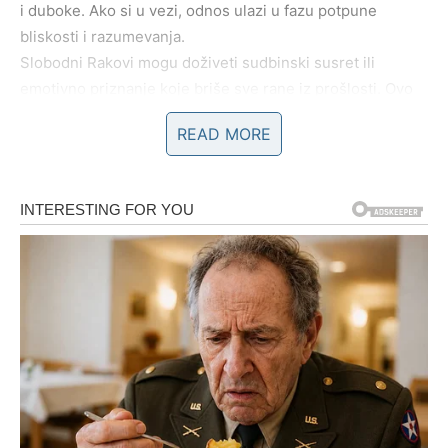
i duboke. Ako si u vezi, odnos ulazi u fazu potpune
bliskosti i razumevanja.
Slobodni Rakovi mogu doživeti sudbinski susret ili
emotivno priznanje koje briše sve rane iz prošlosti. Ovo
je ljubav koja leči, grli i ostaje. Srce konačno nalazi mir.
READ MORE
Lav
Ljubav ti u naredna tri dana vraća osmeh, samopouzdanje
i sjaj. Ako si u vezi, strast se budi, a partner pokazuje
koliko si mu važan. Biće pažnje, romantike i snažnih
emocija.
Slobodni Lavovi privlače nekoga ko ih vidi baš onakvima
kakvi jesu. Ovo je ljubav u kojoj si nečiji izbor, a ne opcija.
Dani pred tobom donose toplinu i uzbuđenje.
Devica