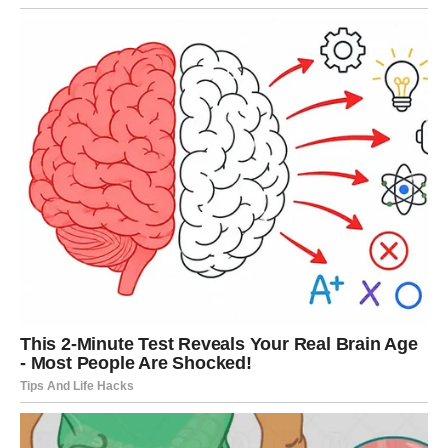
novu dimenziju kroz iskren razgovor.
Slobodne Vodolije mogu upoznati nekoga ko ih inspiriše i
budi emocije koje nisu očekivali. Ovo su dani
iznenađenja, leptirića i novih početaka.
Ribe
Ribe su među znakovima koje može dotaći
najlepša
ljubav ikada
. Emocije su duboke, nežne i gotovo
čarobne. Ako si u vezi, osećaš se voljeno, shvaćeno i
sigurno.
Slobodne Ribe mogu doživeti ljubav iz snova – onu koja
dolazi tiho, ali menja sve. Ovo je ljubav duše.