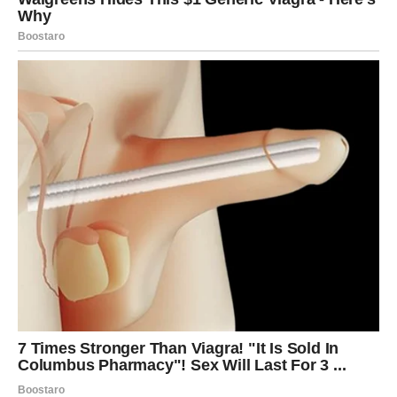
Slobodni Strelčevi mogu doživeti flert koji se pretvara u
nešto ozbiljno brže nego što su očekivali. Ovo je ljubav
koja donosi slobodu, ali i želju da se ostane.
Jarac
Za Jarčeve, ljubav u naredna tri dana donosi sigurnost i
potvrdu. Ako si u vezi, partner pokazuje lojalnost i
podršku.
Slobodni Jarčevi mogu upoznati osobu sa kojom osećaju
stabilnost i mir. Ovo nije burna ljubav, već ona koja traje.
Srce se otvara polako, ali iskreno.
Vodolija
Ljubav dolazi neočekivano. Ako si u vezi, odnos dobija