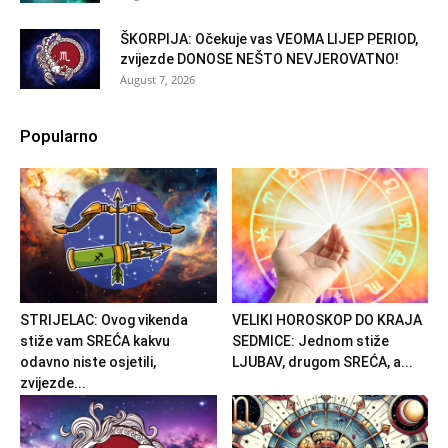
ŠKORPIJA: Očekuje vas VEOMA LIJEP PERIOD,
zvijezde DONOSE NEŠTO NEVJEROVATNO!
August 7, 2026
Popularno
STRIJELAC: Ovog vikenda
VELIKI HOROSKOP DO KRAJA
stiže vam SREĆA kakvu
SEDMICE: Jednom stiže
odavno niste osjetili,
LJUBAV, drugom SREĆA, a...
zvijezde...