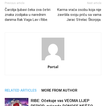
Previous article
Next article
Čarolija ljubavi čeka ova četiri
Karma vraća osobu koja nije
znaka zodijaka u narednim
završila svoju priču sa vama
danima Rak Vaga Lav i Ribe.
Jarac Strelac Škorpija.
Portal
RELATED ARTICLES
MORE FROM AUTHOR
RIBE: Očekuje vas VEOMA LIJEP