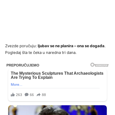
Zvezde poručuju:
ljubav se ne planira – ona se događa
.
Pogledaj šta te čeka u naredna tri dana.