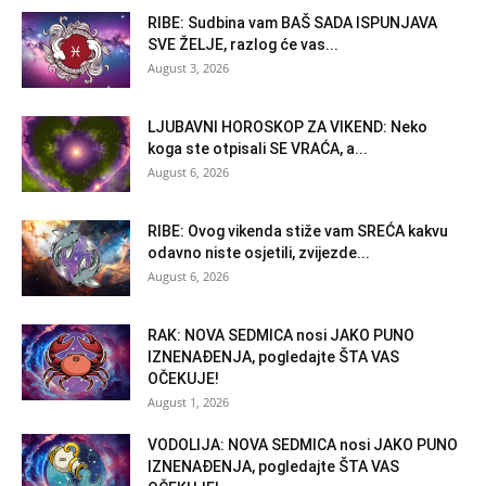
RIBE: Sudbina vam BAŠ SADA ISPUNJAVA
SVE ŽELJE, razlog će vas...
August 3, 2026
LJUBAVNI HOROSKOP ZA VIKEND: Neko
koga ste otpisali SE VRAĆA, a...
August 6, 2026
RIBE: Ovog vikenda stiže vam SREĆA kakvu
odavno niste osjetili, zvijezde...
August 6, 2026
RAK: NOVA SEDMICA nosi JAKO PUNO
IZNENAĐENJA, pogledajte ŠTA VAS
OČEKUJE!
August 1, 2026
VODOLIJA: NOVA SEDMICA nosi JAKO PUNO
IZNENAĐENJA, pogledajte ŠTA VAS