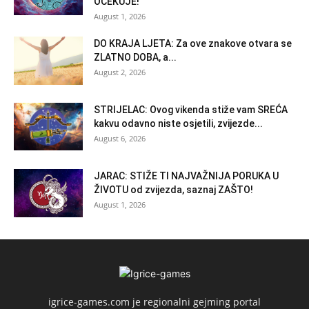
OČEKUJE!
August 1, 2026
DO KRAJA LJETA: Za ove znakove otvara se
ZLATNO DOBA, a...
August 2, 2026
STRIJELAC: Ovog vikenda stiže vam SREĆA
kakvu odavno niste osjetili, zvijezde...
August 6, 2026
JARAC: STIŽE TI NAJVAŽNIJA PORUKA U
ŽIVOTU od zvijezda, saznaj ZAŠTO!
August 1, 2026
igrice-games.com je regionalni gejming portal