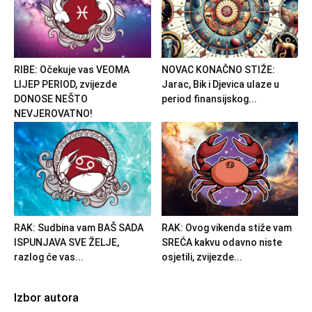
RIBE: Očekuje vas VEOMA
NOVAC KONAČNO STIŽE:
LIJEP PERIOD, zvijezde
Jarac, Bik i Djevica ulaze u
DONOSE NEŠTO
period finansijskog...
NEVJEROVATNO!
RAK: Sudbina vam BAŠ SADA
RAK: Ovog vikenda stiže vam
ISPUNJAVA SVE ŽELJE,
SREĆA kakvu odavno niste
razlog će vas...
osjetili, zvijezde...
Izbor autora