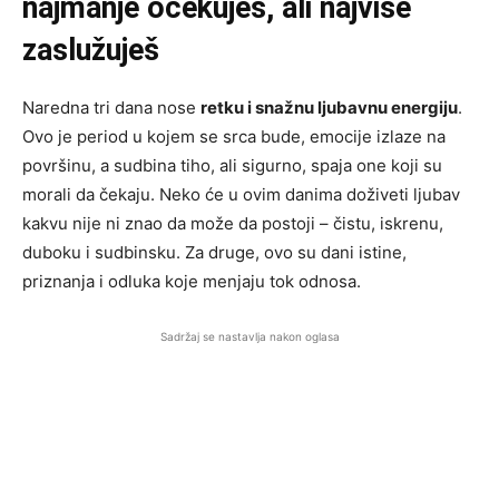
najmanje očekuješ, ali najviše
zaslužuješ
Naredna tri dana nose
retku i snažnu ljubavnu energiju
.
Ovo je period u kojem se srca bude, emocije izlaze na
površinu, a sudbina tiho, ali sigurno, spaja one koji su
morali da čekaju. Neko će u ovim danima doživeti ljubav
kakvu nije ni znao da može da postoji – čistu, iskrenu,
duboku i sudbinsku. Za druge, ovo su dani istine,
priznanja i odluka koje menjaju tok odnosa.
Sadržaj se nastavlja nakon oglasa