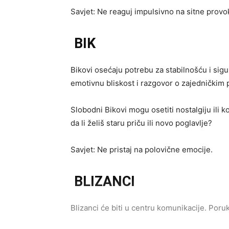
Savjet: Ne reaguj impulsivno na sitne provok
BIK
Bikovi osećaju potrebu za stabilnošću i sig
emotivnu bliskost i razgovor o zajedničkim 
Slobodni Bikovi mogu osetiti nostalgiju ili k
da li želiš staru priču ili novo poglavlje?
Savjet: Ne pristaj na polovične emocije.
BLIZANCI
Blizanci će biti u centru komunikacije. Poru