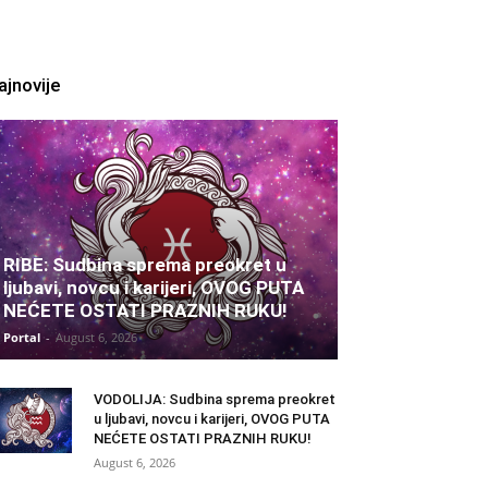
ajnovije
RIBE: Sudbina sprema preokret u
ljubavi, novcu i karijeri, OVOG PUTA
NEĆETE OSTATI PRAZNIH RUKU!
Portal
-
August 6, 2026
VODOLIJA: Sudbina sprema preokret
u ljubavi, novcu i karijeri, OVOG PUTA
NEĆETE OSTATI PRAZNIH RUKU!
August 6, 2026