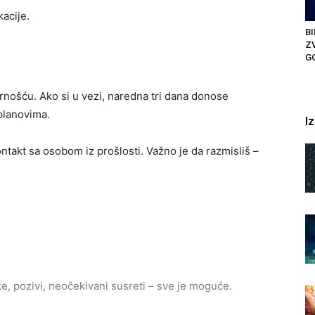
acije.
B
Z
GO
urnošću. Ako si u vezi, naredna tri dana donose
planovima.
I
ontakt sa osobom iz prošlosti. Važno je da razmisliš –
ke, pozivi, neočekivani susreti – sve je moguće.