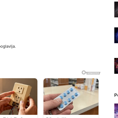
oglavlja.
P