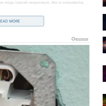
 jer mogu izazvati nesporazum. Ako si slobodan/na,
READ MORE
 osetićeš potrebu za dubljom bliskošću. Partner može
atelje ili porodično okupljanje. Intuicija ti je jaka –
to ti je poznata.