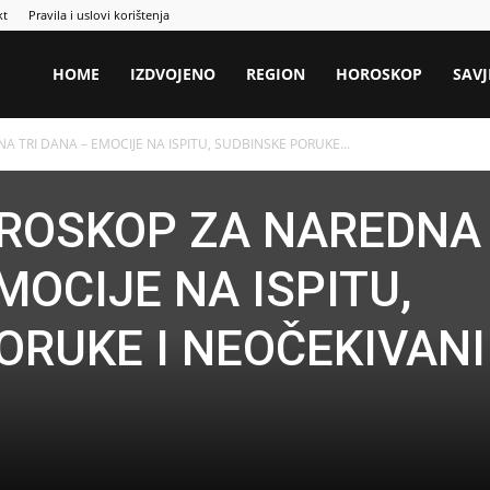
kt
Pravila i uslovi korištenja
HOME
IZDVOJENO
REGION
HOROSKOP
SAVJ
 TRI DANA – EMOCIJE NA ISPITU, SUDBINSKE PORUKE...
OROSKOP ZA NAREDNA
MOCIJE NA ISPITU,
ORUKE I NEOČEKIVANI