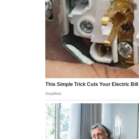
Lavovi osećaju strast, ali i ponos. Ako si u 
brzo rešava ako pokažeš ranjivost.
Slobodni Lavovi privlače pažnju gde god da se
Savjet: Spusti gard i dozvoli emocijama da t
DEVICA
Device traže jasnoću. Ako si u vezi, razgovo
Slobodne Device mogu upoznati osobu koja d
Savjet: Ne analiziraj svaku poruku – poneka
VAGA