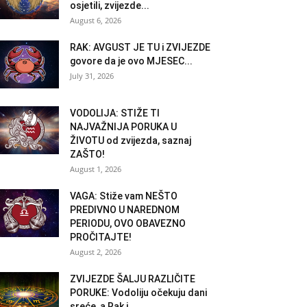
osjetili, zvijezde...
August 6, 2026
RAK: AVGUST JE TU i ZVIJEZDE
govore da je ovo MJESEC...
July 31, 2026
VODOLIJA: STIŽE TI
NAJVAŽNIJA PORUKA U
ŽIVOTU od zvijezda, saznaj
ZAŠTO!
August 1, 2026
VAGA: Stiže vam NEŠTO
PREDIVNO U NAREDNOM
PERIODU, OVO OBAVEZNO
PROČITAJTE!
August 2, 2026
ZVIJEZDE ŠALJU RAZLIČITE
PORUKE: Vodoliju očekuju dani
sreće, a Rak i...