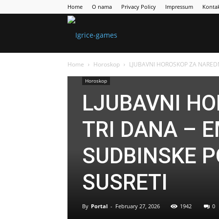
Home
O nama
Privacy Policy
Impressum
Konta
Games
Home
Horoskop
LJUBAVNI HOROSKOP ZA NAREDNA
Portal
Horoskop
LJUBAVNI H
TRI DANA – E
SUDBINSKE P
SUSRETI
By
Portal
-
February 27, 2026
1942
0