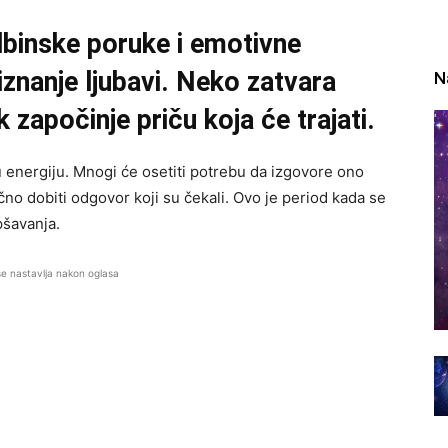
dbinske poruke i emotivne
iznanje ljubavi. Neko zatvara
N
 započinje priču koja će trajati.
energiju. Mnogi će osetiti potrebu da izgovore ono
čno dobiti odgovor koji su čekali. Ovo je period kada se
epšavanja.
se nastavlja nakon oglasa