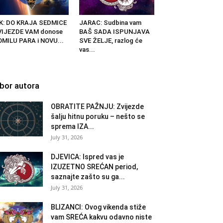
IK: DO KRAJA SEDMICE
JARAC: Sudbina vam
VIJEZDE VAM donose
BAŠ SADA ISPUNJAVA
MILU PARA i NOVU...
SVE ŽELJE, razlog će
vas...
zbor autora
OBRATITE PAŽNJU: Zvijezde
šalju hitnu poruku – nešto se
sprema IZA...
July 31, 2026
DJEVICA: Ispred vas je
IZUZETNO SREĆAN period,
saznajte zašto su ga...
July 31, 2026
BLIZANCI: Ovog vikenda stiže
vam SREĆA kakvu odavno niste