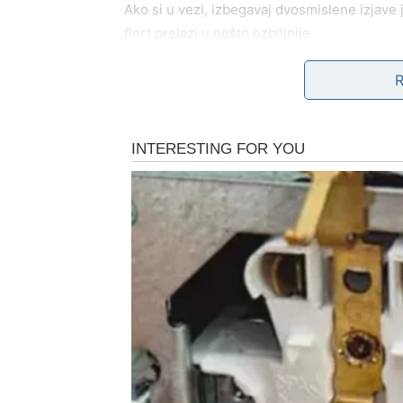
Ako si u vezi, izbegavaj dvosmislene izjave
flert prelazi u nešto ozbiljnije.
Savjet: Govori jasno šta osećaš.
RAK
Rakovi su emotivno pojačani. Ako si u vezi,
pokazati nežnost koja ti je nedostajala.
Slobodni Rakovi mogu upoznati osobu kroz prij
slušaj je.
Savjet: Ne vraćaj se na staru bol samo zato š
LAV