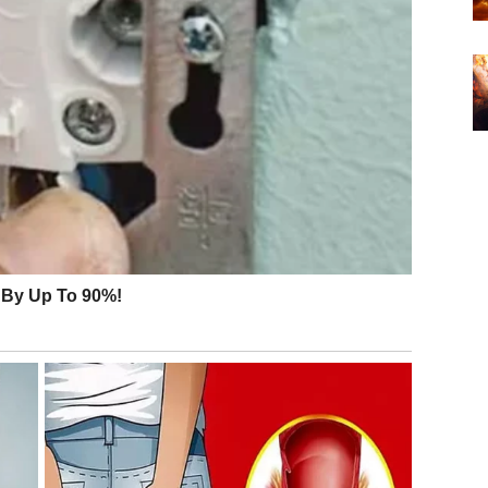
vezi, male rasprave mogu nastati zbog ega, ali sve se
 pojave. Neko želi da ti priđe, ali čeka signal.
e vode.
r o budućnosti postaje ozbiljan.
eluje smireno i pouzdano – upravo ono što ti treba.
d je emocija jednostavna.