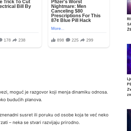
RI
S
ŽE
Lj
PE
Zv
u vezi, moguć je razgovor koji menja dinamiku odnosa.
zn
 oko budućih planova.
iznenadni susret ili poruku od osobe koja te već neko
ati – neka se stvari razvijaju prirodno.