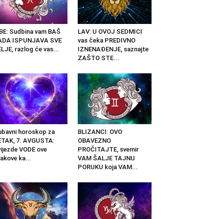
BE: Sudbina vam BAŠ
LAV: U OVOJ SEDMICI
ADA ISPUNJAVA SVE
vas čeka PREDIVNO
LJE, razlog će vas...
IZNENAĐENJE, saznajte
ZAŠTO STE...
ubavni horoskop za
BLIZANCI: OVO
TAK, 7. AVGUSTA:
OBAVEZNO
ijezde VODE ove
PROČITAJTE, svemir
akove ka...
VAM ŠALJE TAJNU
PORUKU koja VAM...