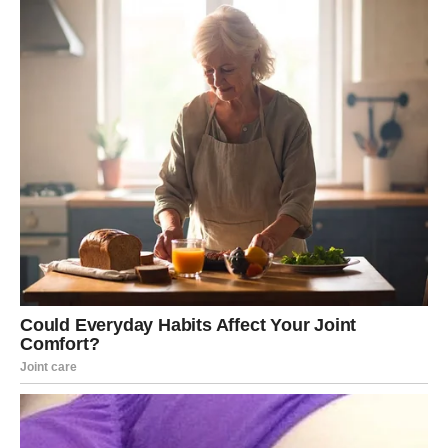
jasno pokazivao.
Ako ste slobodni, moguće je zanimljivo poznanstvo koje
vam budi radoznalost.
RIBE
Ribe tokom ovog dana mogu osetiti potrebu za nežnošću
i romantikom. Ako ste u vezi, partner može pokazati
pažnju koja vam mnogo znači.
Slobodne Ribe mogu razmišljati o osobi iz prošlosti ili
dobiti poruku koja ih iznenađuje.