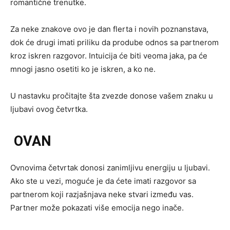
romantične trenutke.
Za neke znakove ovo je dan flerta i novih poznanstava,
dok će drugi imati priliku da prodube odnos sa partnerom
kroz iskren razgovor. Intuicija će biti veoma jaka, pa će
mnogi jasno osetiti ko je iskren, a ko ne.
U nastavku pročitajte šta zvezde donose vašem znaku u
ljubavi ovog četvrtka.
OVAN
Ovnovima četvrtak donosi zanimljivu energiju u ljubavi.
Ako ste u vezi, moguće je da ćete imati razgovor sa
partnerom koji razjašnjava neke stvari između vas.
Partner može pokazati više emocija nego inače.