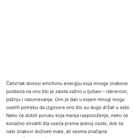
Četvrtak donosi emotivnu energiju koja mnoge znakove
podseća na ono što je zaista važno u ljubavi – iskrenost,
pažnju i razumevanje. Ovo je dan u kojem mnogi mogu
osetiti potrebu da izgovore ono što su dugo držali u sebi.
Neko će dobiti poruku koja menja raspoloženje, neko će
konačno shvatiti šta oseća prema jednoj osobi, dok će
neki znakovi doživeti male, ali veoma značajne