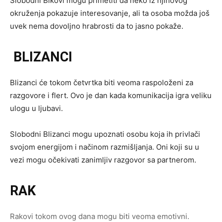
Slobodni Bikovi mogu primetiti da neko iz njihovog
okruženja pokazuje interesovanje, ali ta osoba možda još
uvek nema dovoljno hrabrosti da to jasno pokaže.
BLIZANCI
Blizanci će tokom četvrtka biti veoma raspoloženi za
razgovore i flert. Ovo je dan kada komunikacija igra veliku
ulogu u ljubavi.
Slobodni Blizanci mogu upoznati osobu koja ih privlači
svojom energijom i načinom razmišljanja. Oni koji su u
vezi mogu očekivati zanimljiv razgovor sa partnerom.
RAK
Rakovi tokom ovog dana mogu biti veoma emotivni.