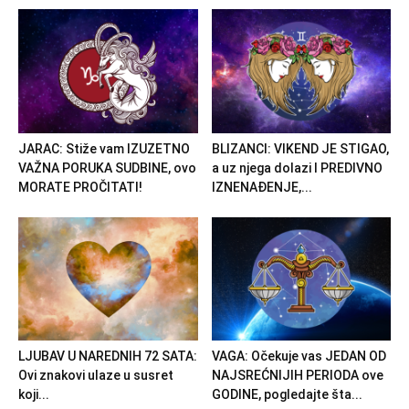
JARAC: Stiže vam IZUZETNO
BLIZANCI: VIKEND JE STIGAO,
VAŽNA PORUKA SUDBINE, ovo
a uz njega dolazi I PREDIVNO
MORATE PROČITATI!
IZNENAĐENJE,...
LJUBAV U NAREDNIH 72 SATA:
VAGA: Očekuje vas JEDAN OD
Ovi znakovi ulaze u susret
NAJSREĆNIJIH PERIODA ove
koji...
GODINE, pogledajte šta...