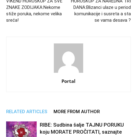
VIKEND HOROSKOP ZA SVE
HOROSKOP ZA NAREDNA TRI
ZNAKE ZODIJAKA:Nekome
DANA:Blizanci ulaze u period
stiže poruka, nekome velika
komunikacije i susreta a sta
sreća!
se vama desava ?
Portal
RELATED ARTICLES
MORE FROM AUTHOR
RIBE: Sudbina šalje TAJNU PORUKU
koju MORATE PROČITATI, saznajte