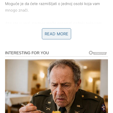
Moguće je da ćete razmišljati o jednoj osobi koja vam
mnogo znači.
Ako ste u vezi, partner može pokazati pažnju koja vam
vraća osećaj sigurnosti. Slobodni Rakovi mogu dobiti
READ MORE
poruku koja će im izmamiti osmeh.
LAV
Lavovima četvrtak donosi romantiku i zanimljive trenutke.
Ako ste u vezi, partner može pokazati koliko mu je stalo
do vas kroz pažnju ili iznenađenje.
Slobodni Lavovi mogu privući pažnju osobe koja ih već
neko vreme posmatra.