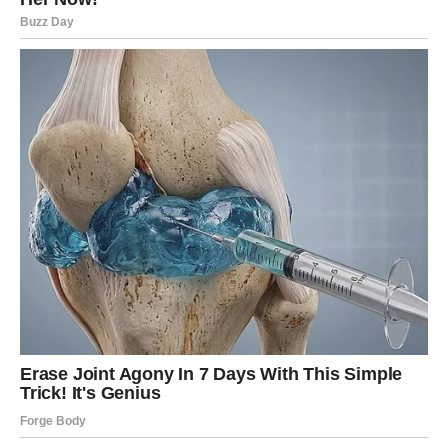
inače. Slobodni Strelčevi mogu upoznati osobu koja ih
inspiriše.
JARAC
Jarčevi tokom ovog dana mogu biti pomalo oprezni u
ljubavi, ali ipak postoji mogućnost lepog razgovora sa
partnerom.
Slobodni Jarčevi mogu primetiti da neko iz njihovog
okruženja pokazuje interesovanje za njih.
VODOLIJA
Vodolije tokom četvrtka mogu doživeti iznenađenje u
ljubavi. Neko može pokazati emocije koje do sada nije