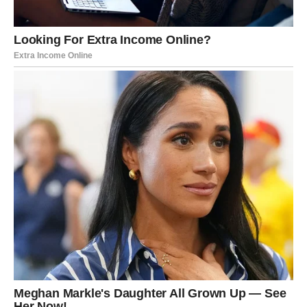
ŠKORPIJA
Škorpije tokom ovog dana mogu osetiti snažne emocije.
Ako ste u vezi, moguće je da će doći do iskrenog
razgovora koji produbljuje odnos.
Slobodne Škorpije mogu upoznati osobu koja ih intrigira i
budi radoznalost.
STRELAC
Strelčevi tokom četvrtka mogu doživeti zanimljiv flert ili
susret koji im podiže raspoloženje.
Ako ste u vezi, partner može pokazati više pažnje nego