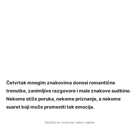
Četvrtak mnogim znakovima donosi romantične
trenutke, zanimljive razgovore i male znakove sudbine.
Nekome stiže poruka, nekome priznanje, a nekome
susret koji može promeniti tok emocija.
Sadržaj se nastavlja nakon oglasa