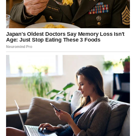
DEVICA
Device će tokom ovog dana razmišljati o stabilnosti u
ljubavi. Ako ste u vezi, otvoren razgovor sa partnerom
može rešiti neke nedoumice.
Slobodne Device mogu shvatiti da neko iz njihovog
okruženja već dugo gaji emocije prema njima.
VAGA
Vage mogu doživeti romantičan trenutak tokom četvrtka.
Ovo je dan kada emocije mogu biti izraženije nego inače.
Ako ste slobodni, moguće je poznanstvo ili razgovor koji
vam budi interesovanje.