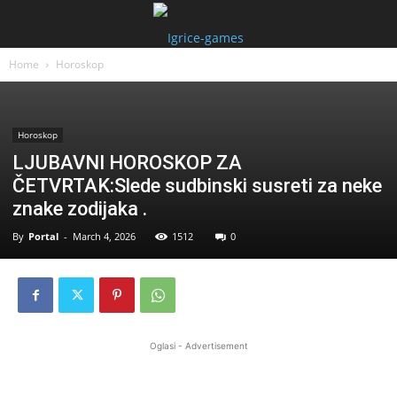
Home
Horoskop
Horoskop
LJUBAVNI HOROSKOP ZA
ČETVRTAK:Slede sudbinski susreti za neke
znake zodijaka .
By
Portal
-
March 4, 2026
1512
0
Oglasi - Advertisement