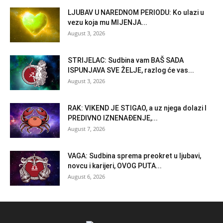
LJUBAV U NAREDNOM PERIODU: Ko ulazi u
vezu koja mu MIJENJA...
August 3, 2026
STRIJELAC: Sudbina vam BAŠ SADA
ISPUNJAVA SVE ŽELJE, razlog će vas...
August 3, 2026
RAK: VIKEND JE STIGAO, a uz njega dolazi I
PREDIVNO IZNENAĐENJE,...
August 7, 2026
VAGA: Sudbina sprema preokret u ljubavi,
novcu i karijeri, OVOG PUTA...
August 6, 2026