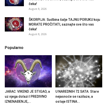
čeka!
August 8, 2026
ŠKORPIJA: Sudbina šalje TAJNU PORUKU koju
MORATE PROČITATI, saznajte sve što vas
čeka!
August 8, 2026
Popularno
JARAC: VIKEND JE STIGAO, a
U NAREDNIH 72 SATA: Stare
uz njega dolazi I PREDIVNO
nejasnoće se razilaze, a
IZNENAĐENJE,...
ostaje ISTINA...