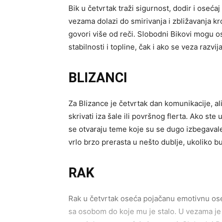
Bik u četvrtak traži sigurnost, dodir i oseć
vezama dolazi do smirivanja i zbližavanja kro
govori više od reči. Slobodni Bikovi mogu o
stabilnosti i topline, čak i ako se veza razvij
BLIZANCI
Za Blizance je četvrtak dan komunikacije, ali
skrivati iza šale ili površnog flerta. Ako st
se otvaraju teme koje su se dugo izbegavale.
vrlo brzo prerasta u nešto dublje, ukoliko b
RAK
Rak u četvrtak oseća pojačanu emotivnu oset
sa osobom do koje mu je stalo. U vezama je 