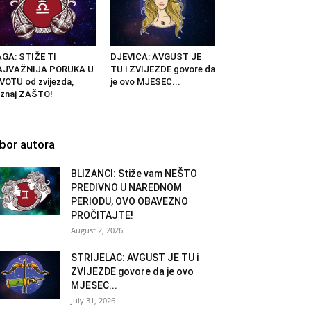
GA: STIŽE TI
DJEVICA: AVGUST JE
AJVAŽNIJA PORUKA U
TU i ZVIJEZDE govore da
VOTU od zvijezda,
je ovo MJESEC...
znaj ZAŠTO!
zbor autora
BLIZANCI: Stiže vam NEŠTO
PREDIVNO U NAREDNOM
PERIODU, OVO OBAVEZNO
PROČITAJTE!
August 2, 2026
STRIJELAC: AVGUST JE TU i
ZVIJEZDE govore da je ovo
MJESEC...
July 31, 2026