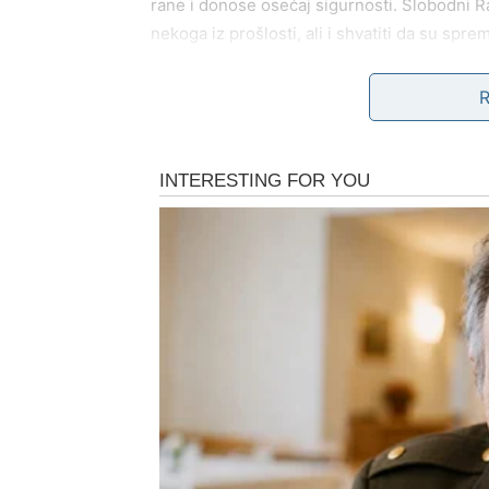
rane i donose osećaj sigurnosti. Slobodni Rak
nekoga iz prošlosti, ali i shvatiti da su sprem
LAV
Lav u četvrtak želi pažnju i potvrdu emocija,
i pokaže ranjivost. Ako ste u vezi, moguć je
Slobodni Lavovi mogu privući osobu koja ih v
iznenaditi i očarati.
DEVICA
Device u četvrtak preispituju svoja osećanja
da se ne traži savršenstvo tamo gde već po
ne potiskuju zarad razuma. Slobodne Device
prema osobi koju su do sada posmatrale iskl