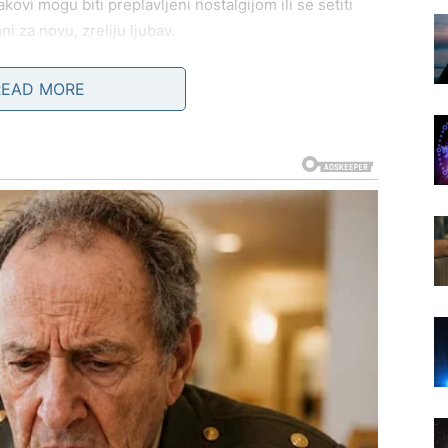
ovi mogu biti preplavljeni nostalgijom ili se setiti
ni za novu, zreliju ljubav.
READ MORE
 ali shvata da prava bliskost dolazi tek kada spusti gard
 trenutak iskrenosti koji dodatno produbljuje odnos.
idi onakvima kakvi jesu, bez idealizacije, što ih može i
 i analiziraju ponašanje partnera, ali zvezde savetuju
stoji iskrena namera. U vezama je važno da se emocije
 mogu biti iznenađene simpatijama koje se javljaju
jučivo racionalno.