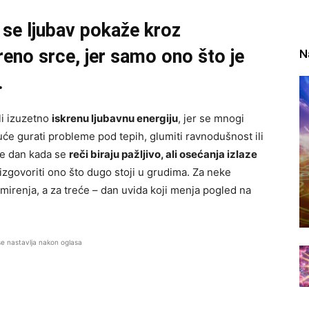
 se ljubav pokaže kroz
reno srce, jer samo ono što je
N
.
li izuzetno
iskrenu ljubavnu energiju
, jer se mnogi
uće gurati probleme pod tepih, glumiti ravnodušnost ili
je dan kada se
reči biraju pažljivo, ali osećanja izlaze
 izgovoriti ono što dugo stoji u grudima. Za neke
irenja, a za treće – dan uvida koji menja pogled na
se nastavlja nakon oglasa