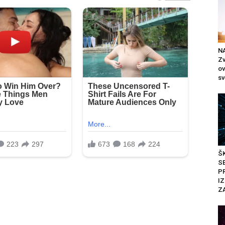
N
Zv
ov
sv
Š
SE
P
IZ
Z