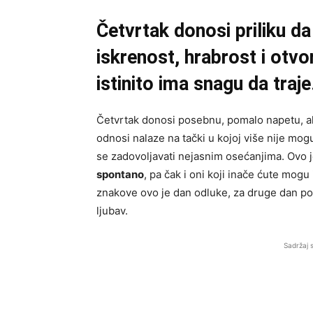
Četvrtak donosi priliku da
iskrenost, hrabrost i otvo
istinito ima snagu da traje
Četvrtak donosi posebnu, pomalo napetu, a
odnosi nalaze na tački u kojoj više nije mog
se zadovoljavati nejasnim osećanjima. Ovo 
spontano
, pa čak i oni koji inače ćute mogu
znakove ovo je dan odluke, za druge dan pom
ljubav.
Sadržaj 