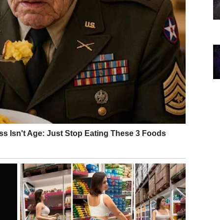
m i emotivnim mirom, ali okolnosti zahtevaju jasan
me budućnosti, obaveza ili granica, a iskren razgovor
eti lepu komunikaciju koja ima potencijal da preraste
ja i dubokih uvida, jer se istina više ne može skrivati.
ali i testiranja poverenja. Slobodne Škorpije mogu
st, koja ih tera da se suoče sa sopstvenim strahovima