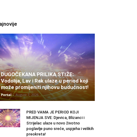
ajnovije
DUGOČEKANA PRILIKA STIŽE:
Vodolija, Lav i Rak ulaze u period koji
može promijeniti njihovu budućnost!
Portal
-
August 7, 2026
PRED VAMA JE PERIOD KOJI
MIJENJA SVE: Djevica, Blizanci i
Strijelac ulaze u novo životno
poglavlje puno sreće, uspjeha i velikih
preokreta!