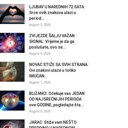
LJUBAV U NAREDNIH 72 SATA:
Srce ovih znakova ulazi u
period...
August 3, 2026
ZVIJEZDE ŠALJU VAŽAN
SIGNAL: Vrijeme je da ga
poslušate, ovo se...
August 4, 2026
NOVAC STIŽE SA SVIH STRANA:
Ovi znakovi ulaze u toliko
IMUĆAN...
August 1, 2026
BLIZANCI: Očekuje vas JEDAN
OD NAJSREĆNIJIH PERIODA
ove GODINE, pogledajte šta...
August 5, 2026
JARAC: Stiže vam NEŠTO
PREDIVNO U NAREDNOM