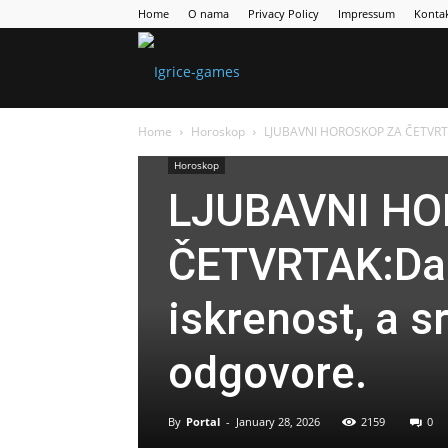
Home
O nama
Privacy Policy
Impressum
Konta
Games
Home
Horoskop
LJUBAVNI HOROSKOP ZA ČETVRTAK:D
Portal
Horoskop
LJUBAVNI HO
ČETVRTAK:Dan
iskrenost, a s
odgovore.
By
Portal
-
January 28, 2026
2159
0