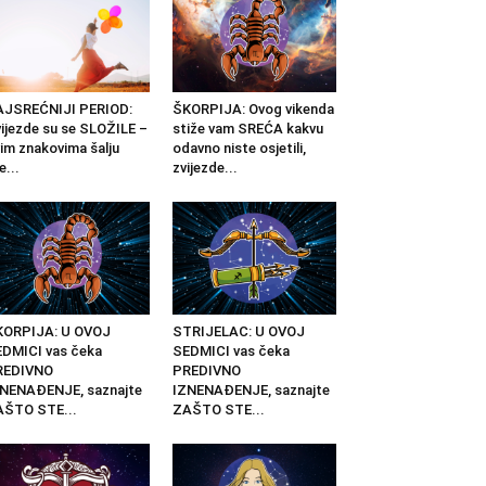
AJSREĆNIJI PERIOD:
ŠKORPIJA: Ovog vikenda
ijezde su se SLOŽILE –
stiže vam SREĆA kakvu
im znakovima šalju
odavno niste osjetili,
e...
zvijezde...
KORPIJA: U OVOJ
STRIJELAC: U OVOJ
DMICI vas čeka
SEDMICI vas čeka
REDIVNO
PREDIVNO
NENAĐENJE, saznajte
IZNENAĐENJE, saznajte
AŠTO STE...
ZAŠTO STE...