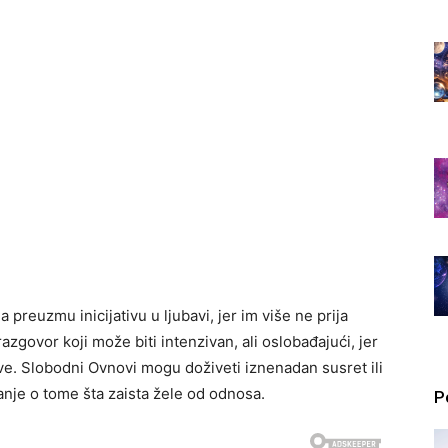
preuzmu inicijativu u ljubavi, jer im više ne prija
razgovor koji može biti intenzivan, ali oslobađajući, jer
ve. Slobodni Ovnovi mogu doživeti iznenadan susret ili
ljanje o tome šta zaista žele od odnosa.
P