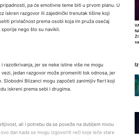
aj pripadnosti, pa će emotivne teme biti u prvom planu. U
z iskren razgovor ili zajednički trenutak tišine koji
setiti privlačnost prema osobi koja im pruža osećaj
VA
a sporije nego što su navikli.
N
ŽI
sa
I
 i razotkrivanja, jer se neke istine više ne mogu
e u vezi, jedan razgovor može promeniti tok odnosa, jer
 Slobodni Blizanci mogu započeti zanimljiv flert koji
udu iskreni prema sebi i drugima.
ljivost, ali i potrebu da se poveže na dubljem nivou
ovo dan kada se mogu izgovoriti reči koje leče stare