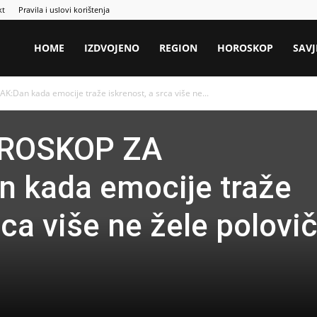
kt
Pravila i uslovi korištenja
HOME
IZDVOJENO
REGION
HOROSKOP
SAVJ
an kada emocije traže iskrenost, a srca više ne...
ROSKOP ZA
 kada emocije traže
rca više ne žele polovi