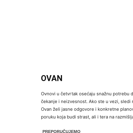
OVAN
Ovnovi u četvrtak osećaju snažnu potrebu da 
čekanje i neizvesnost. Ako ste u vezi, sledi 
Ovan želi jasne odgovore i konkretne plano
poruku koja budi strast, ali i tera na razmiš