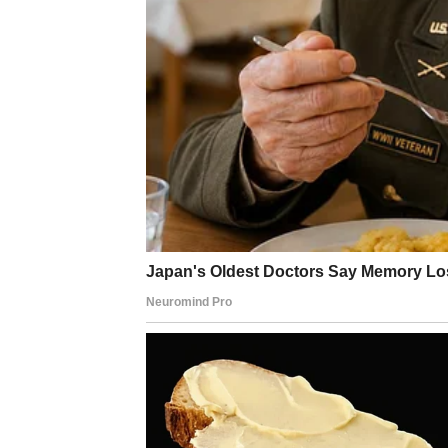
VAGA
Vaga u četvrtak oseća potrebu za ravnotežo
stav i odluku. U vezama se mogu otvoriti te
donosi olakšanje. Slobodne Vage mogu započ
u ozbiljniju priču.
ŠKORPIJA
Škorpija u četvrtak ulazi u dan snažnih emoci
U vezama dolazi do razotkrivanja osećanja, 
doživeti snažnu, gotovo sudbinsku privlačno
od gubitka kontrole.