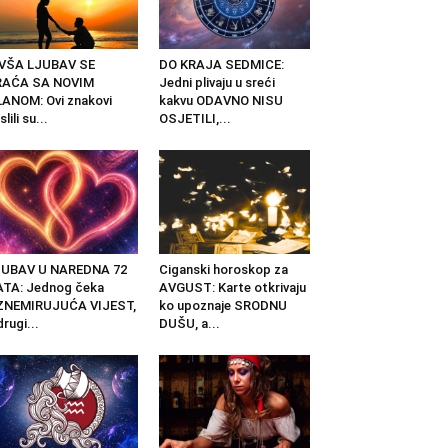
IVŠA LJUBAV SE
DO KRAJA SEDMICE:
RAĆA SA NOVIM
Jedni plivaju u sreći
ANOM: Ovi znakovi
kakvu ODAVNO NISU
slili su...
OSJETILI,...
JUBAV U NAREDNA 72
Ciganski horoskop za
TA: Jednog čeka
AVGUST: Karte otkrivaju
ZNEMIRUJUĆA VIJEST,
ko upoznaje SRODNU
drugi...
DUŠU, a...