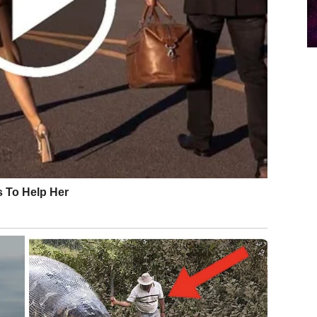
no da znate na čemu ste. Ako ste u vezi, tražite više
i nostalgiju ili želju za bivšom ljubavi. Savjet je da ne
gle zaključke.
divljenje
je – daje mnogo zauzvrat. Zauzeti Lavovi danas traže
arizmom i lako osvajaju. Ipak, važno je da ne očekujete
 ali ih ne pokazujete lako
 vezi ste skloni analiziranju partnerovih riječi i
atrati iz daljine, ali se teško odlučuju na prvi