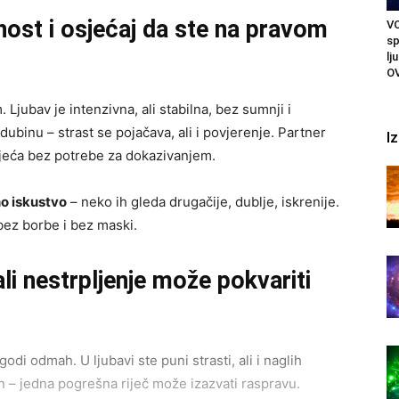
ost i osjećaj da ste na pravom
VO
sp
lj
O
jubav je intenzivna, ali stabilna, bez sumnji i
dubinu – strast se pojačava, ali i povjerenje. Partner
I
osjeća bez potrebe za dokazivanjem.
o iskustvo
– neko ih gleda drugačije, dublje, iskrenije.
bez borbe i bez maski.
li nestrpljenje može pokvariti
i odmah. U ljubavi ste puni strasti, ali i naglih
n – jedna pogrešna riječ može izazvati raspravu.