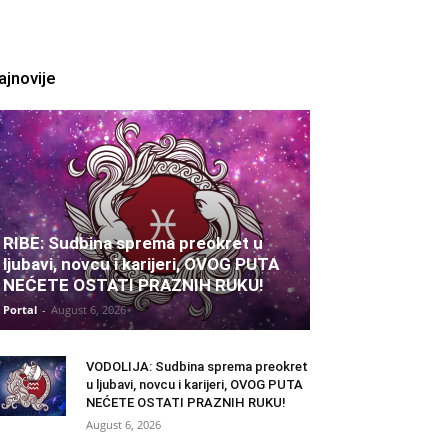
ajnovije
RIBE: Sudbina sprema preokret u
ljubavi, novcu i karijeri, OVOG PUTA
NEĆETE OSTATI PRAZNIH RUKU!
Portal
-
August 6, 2026
VODOLIJA: Sudbina sprema preokret
u ljubavi, novcu i karijeri, OVOG PUTA
NEĆETE OSTATI PRAZNIH RUKU!
August 6, 2026