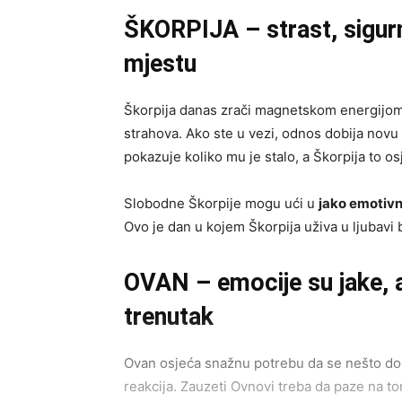
ŠKORPIJA – strast, sigurn
mjestu
Škorpija danas zrači magnetskom energijom. L
strahova. Ako ste u vezi, odnos dobija novu 
pokazuje koliko mu je stalo, a Škorpija to 
Slobodne Škorpije mogu ući u
jako emotivn
Ovo je dan u kojem Škorpija uživa u ljubavi 
OVAN – emocije su jake, a
trenutak
Ovan osjeća snažnu potrebu da se nešto dogod
reakcija. Zauzeti Ovnovi treba da paze na to