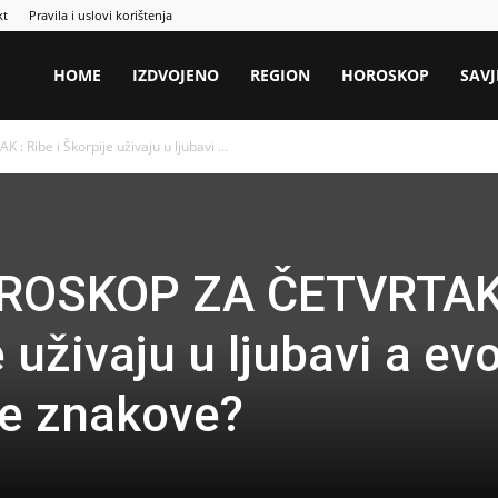
kt
Pravila i uslovi korištenja
HOME
IZDVOJENO
REGION
HOROSKOP
SAVJ
Ribe i Škorpije uživaju u ljubavi ...
ROSKOP ZA ČETVRTAK
e uživaju u ljubavi a ev
le znakove?