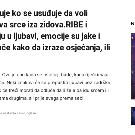
uje ko se usuđuje da voli
uva srce iza zidova.RIBE i
N
 u ljubavi, emocije su jake i
 uče kako da izraze osjećanja, ili
. Ovo je dan kada se osjećaji bude, kada riječi imaju
e. Neki znakovi će se prepustiti ljubavi bez zadrške,
će treći morati da odluče da li žele da idu srcem ili
ema drugima, ali prije svega prema sebi.
se nastavlja nakon oglasa