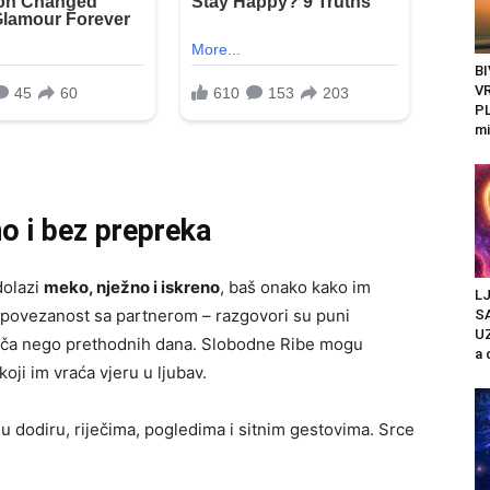
B
V
PL
mi
no i bez prepreka
dolazi
meko, nježno i iskreno
, baš onako kako im
L
u povezanost sa partnerom – razgovori su puni
SA
U
 jača nego prethodnih dana. Slobodne Ribe mogu
a 
koji im vraća vjeru u ljubav.
u dodiru, riječima, pogledima i sitnim gestovima. Srce