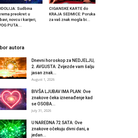
DOLIJA: Sudbina
CIGANSKE KARTE do
rema preokret u
KRAJA SEDMICE: Poruka
ubavi, novcu i karijeri,
za vaš znak mogla bi...
VOG PUTA...
zbor autora
Dnevni horoskop za NEDJELJU,
2. AVGUSTA: Zvijezde vam šalju
jasan znak...
August 1, 2026
BIVŠA LJUBAV IMA PLAN: Ove
znakove čeka iznenađenje kad
se OSOBA...
July 31, 2026
U NAREDNA 72 SATA: Ove
znakove očekuju divni dani, a
jedan...