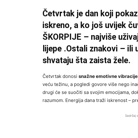
Četvrtak je dan koji pokaz
iskreno, a ko još uvijek č
ŠKORPIJE – najviše uživaju
lijepe .Ostali znakovi – ili
shvataju šta zaista žele.
Četvrtak donosi
snažne emotivne vibracije
veću težinu, a pogledi govore više nego inač
drugi će se suočiti sa svojim emocijama, dok 
razumom. Energija dana traži iskrenost – pr
Sadržaj 