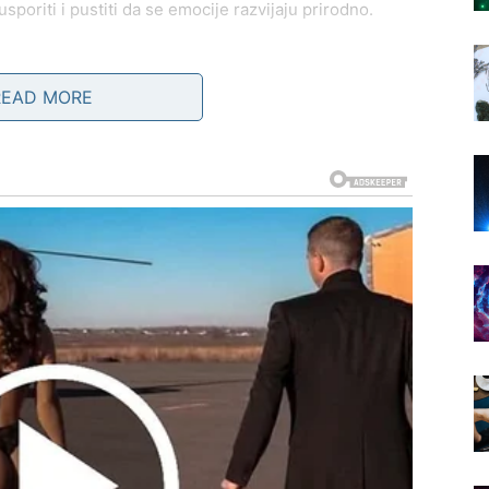
sporiti i pustiti da se emocije razvijaju prirodno.
treba za sigurnošću
READ MORE
i. Zauzeti Bikovi uživaju u malim, ali toplim trenucima s
bi iz prošlosti ili nekome ko im pruža osjećaj
ri i emotivna radoznalost
Ljubav se razvija kroz riječi, poruke i osmijehe.
azgovorom. Slobodni Blizanci imaju priliku za
 li žele nešto ozbiljno.