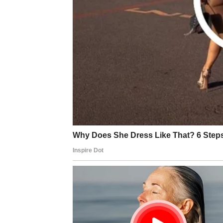
Rak je emotivan i osjetljiv. Danas vam je važ
pažnje i topline. Slobodni Rakovi mogu osjetit
potiskujete emocije, ali ni da ne donosite na
LAV – ljubav kroz pažnju i 
Lav želi da se osjeti posebnim. Ako to dobi
više romantike, dok slobodni Lavovi zrače h
da se sve vrti samo oko vas.
DEVICA – emocije postoje,
Devica danas osjeća više nego što pokazuje. U
ponašanja. Slobodne Device mogu nekoga posm
korak. Ljubav traži malo više opuštanja.