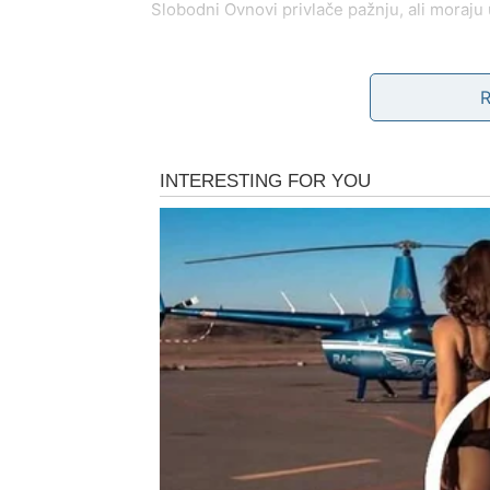
Slobodni Ovnovi privlače pažnju, ali moraju u
BIK – stabilna ljubav i po
Bik danas želi mir, dodir i osjećaj pripadnost
partnerom. Slobodni Bikovi razmišljaju o oso
sigurnosti. Ljubav je tiha, ali postojana.
BLIZANCI – flert, razgovo
Blizanci su danas komunikativni i šarmantni. 
Zauzeti Blizanci mogu riješiti nesporazum r
zanimljivo poznanstvo, ali još nisu sigurni da
RAK – srce traži potvrdu