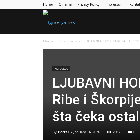
Home
O nama
Privacy Policy
Impressum
Konta
Games
Home
Horoskop
LJUBAVNI HOROSKOP ZA ČETVRTAK : 
Portal
Horoskop
LJUBAVNI HO
Ribe i Škorpij
šta čeka osta
By
Portal
-
January 14, 2026
2037
0