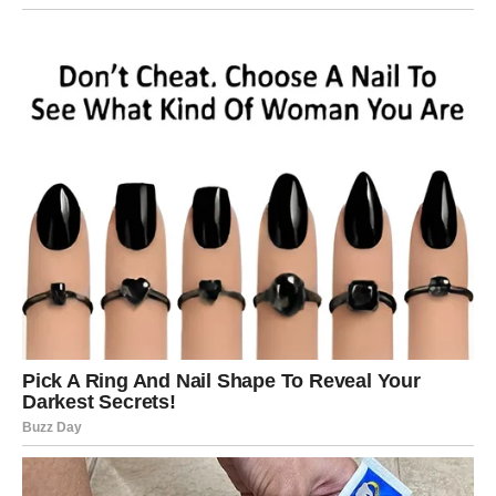
otvorenosti. Ovo je dobar dan da pokažete ono što inače
čuvate za sebe.
Slobodni Jarčevi razmišljaju ozbiljno o ljubavi – privlači
vas osoba sa kojom možete graditi budućnost, a ne
prolazna romansa.
VODOLIJA
Četvrtak donosi iznenađenja u ljubavi. Moguća je poruka,
poziv ili susret koji vas izbacuje iz rutine. Ako ste u vezi,
važno je da partneru objasnite svoju potrebu za
slobodom, ali i da pokažete emocije.
Slobodne Vodolije mogu započeti neobičnu, ali vrlo
intrigantnu emotivnu priču. Ljubav dolazi neočekivano, ali
sa razlogom.