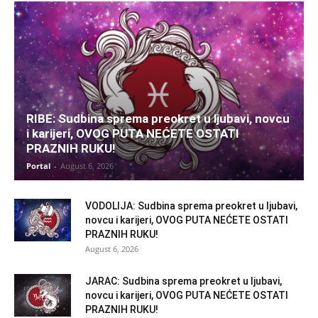
RIBE: Sudbina sprema preokret u ljubavi, novcu
i karijeri, OVOG PUTA NEĆETE OSTATI
PRAZNIH RUKU!
Portal
-
August 6, 2026
VODOLIJA: Sudbina sprema preokret u ljubavi,
novcu i karijeri, OVOG PUTA NEĆETE OSTATI
PRAZNIH RUKU!
August 6, 2026
JARAC: Sudbina sprema preokret u ljubavi,
novcu i karijeri, OVOG PUTA NEĆETE OSTATI
PRAZNIH RUKU!