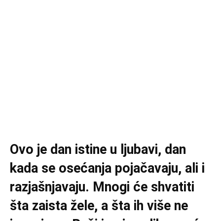
Ovo je dan istine u ljubavi, dan
kada se osećanja pojačavaju, ali i
razjašnjavaju. Mnogi će shvatiti
šta zaista žele, a šta ih više ne