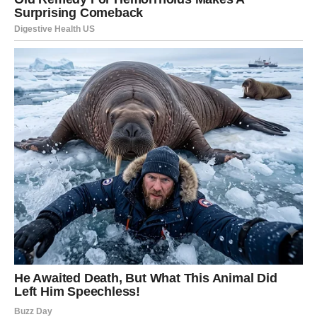
STRELAC
Strelac danas traži slobodu, ali i iskrenu emociju. Ako ste
u vezi, unesite više radosti, smeha i spontanosti – partner
želi vašu pažnju.
Slobodni Strelčevi mogu doživeti neplaniran susret koji ih
iznenadi. Ljubav dolazi kroz avanturu, put, poruku ili
društveni događaj. Ne planirajte previše – prepustite se
trenutku.
JARAC
Iako emocije ne pokazujete lako, danas ih osećate
snažno. Ako ste u vezi, partner može tražiti više topline i