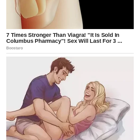
nežniju stranu.
DEVICA
Devica danas pokušava da razume emocije, ali srce traži
više nego što um priznaje. Ako ste u vezi, sitnice su
ključne – mali gest, reč pažnje ili iskren pogled mogu
učiniti čuda. Prestanite da analizirate svaku emociju,
ponekad je dovoljno samo osećati.
Slobodne Device mogu upoznati osobu koja im pruža
osećaj mira i sigurnosti. Ovo je dan kada se rađa tiha, ali
stabilna emotivna povezanost.
VAGA
Četvrtak je izuzetno povoljan za ljubav kod Vaga. Vi