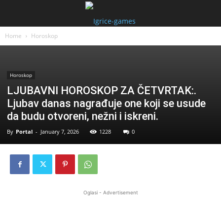
Home
Horoskop
Horoskop
LJUBAVNI HOROSKOP ZA ČETVRTAK:.
Ljubav danas nagrađuje one koji se usude
da budu otvoreni, nežni i iskreni.
By
Portal
-
January 7, 2026
1228
0
Oglasi - Advertisement