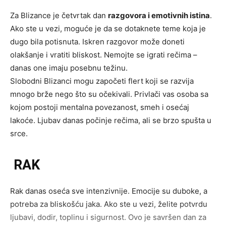
Za Blizance je četvrtak dan
razgovora i emotivnih istina
.
Ako ste u vezi, moguće je da se dotaknete teme koja je
dugo bila potisnuta. Iskren razgovor može doneti
olakšanje i vratiti bliskost. Nemojte se igrati rečima –
danas one imaju posebnu težinu.
Slobodni Blizanci mogu započeti flert koji se razvija
mnogo brže nego što su očekivali. Privlači vas osoba sa
kojom postoji mentalna povezanost, smeh i osećaj
lakoće. Ljubav danas počinje rečima, ali se brzo spušta u
srce.
RAK
Rak danas oseća sve intenzivnije. Emocije su duboke, a
potreba za bliskošću jaka. Ako ste u vezi, želite potvrdu
ljubavi, dodir, toplinu i sigurnost. Ovo je savršen dan za