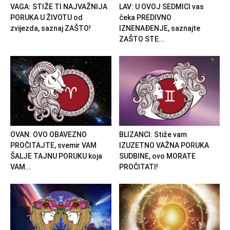
VAGA: STIŽE TI NAJVAŽNIJA
LAV: U OVOJ SEDMICI vas
PORUKA U ŽIVOTU od
čeka PREDIVNO
zvijezda, saznaj ZAŠTO!
IZNENAĐENJE, saznajte
ZAŠTO STE...
OVAN: OVO OBAVEZNO
BLIZANCI: Stiže vam
PROČITAJTE, svemir VAM
IZUZETNO VAŽNA PORUKA
ŠALJE TAJNU PORUKU koja
SUDBINE, ovo MORATE
VAM...
PROČITATI!