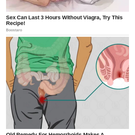
zračite šarmom, elegancijom i romantičnom energijom.
Ako ste u vezi, odnos se može produbiti kroz iskren
razgovor i zajedničke planove.
Slobodne Vage imaju veliku šansu za lep susret ili flert
koji budi leptiriće u stomaku. Ljubav danas dolazi lako, ali
traži da budete iskreni prema sebi – šta zaista želite?
ŠKORPIJA
Emocije su danas duboke, snažne i intenzivne. Ako ste u
vezi, želite potpunu povezanost – ne pristajete na
površnost. Moguće su jake strasti, ali i razgovori koji
otkrivaju skrivene istine.
Slobodne Škorpije mogu doživeti sudbinski susret.
Privlačnost je jaka, gotovo magnetska. Ovo je dan kada
ljubav može promeniti pogled na budućnost, ali samo ako
se usudite da budete iskreni.