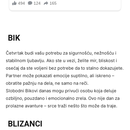
BIK
Četvrtak budi vašu potrebu za sigurnošću, nežnošću i
stabilnom ljubavlju. Ako ste u vezi, želite mir, bliskost i
osećaj da ste voljeni bez potrebe da to stalno dokazujete.
Partner može pokazati emocije suptilno, ali iskreno –
obratite pažnju na dela, ne samo na reči.
Slobodni Bikovi danas mogu privući osobu koja deluje
ozbiljno, pouzdano i emocionalno zrela. Ovo nije dan za
prolazne avanture – srce traži nešto što može da traje.
BLIZANCI