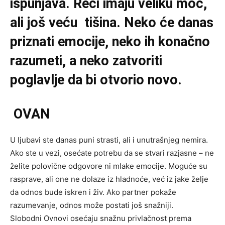
ispunjava. Reči imaju veliku moć,
ali još veću tišina. Neko će danas
priznati emocije, neko ih konačno
razumeti, a neko zatvoriti
poglavlje da bi otvorio novo.
OVAN
U ljubavi ste danas puni strasti, ali i unutrašnjeg nemira.
Ako ste u vezi, osećate potrebu da se stvari razjasne – ne
želite polovične odgovore ni mlake emocije. Moguće su
rasprave, ali one ne dolaze iz hladnoće, već iz jake želje
da odnos bude iskren i živ. Ako partner pokaže
razumevanje, odnos može postati još snažniji.
Slobodni Ovnovi osećaju snažnu privlačnost prema