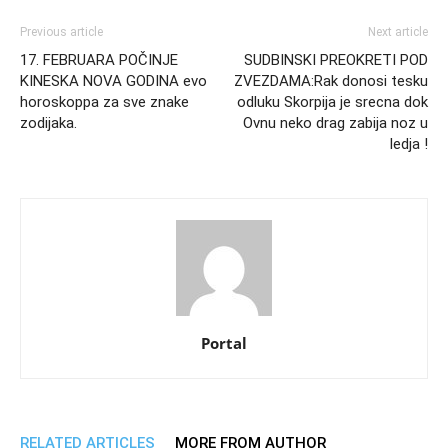
Previous article
Next article
17. FEBRUARA POČINJE
SUDBINSKI PREOKRETI POD
KINESKA NOVA GODINA evo
ZVEZDAMA:Rak donosi tesku
horoskoppa za sve znake
odluku Skorpija je srecna dok
zodijaka.
Ovnu neko drag zabija noz u
ledja !
Portal
RELATED ARTICLES
MORE FROM AUTHOR