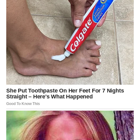
RIBE
Ribe danas plivaju u moru emocija. Romantika, intuicija i
nežnost su naglašeni. Ako ste u vezi, očekuju vas
emotivni trenuci koji produbljuju odnos.
Slobodne Ribe mogu upoznati osobu koja budi osećaj
bliskosti i duhovne povezanosti. Ovo je ljubav koja se ne
objašnjava – ona se oseća.