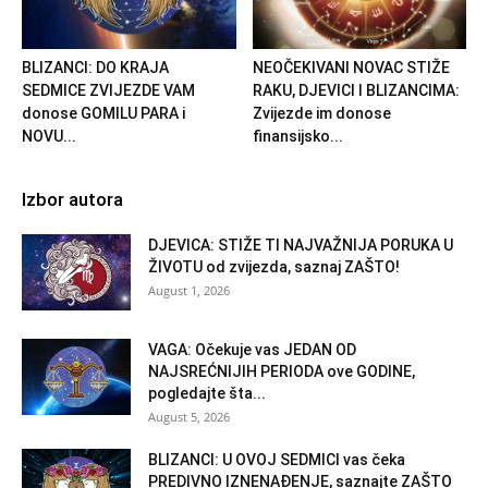
BLIZANCI: DO KRAJA
NEOČEKIVANI NOVAC STIŽE
SEDMICE ZVIJEZDE VAM
RAKU, DJEVICI I BLIZANCIMA:
donose GOMILU PARA i
Zvijezde im donose
NOVU...
finansijsko...
Izbor autora
DJEVICA: STIŽE TI NAJVAŽNIJA PORUKA U
ŽIVOTU od zvijezda, saznaj ZAŠTO!
August 1, 2026
VAGA: Očekuje vas JEDAN OD
NAJSREĆNIJIH PERIODA ove GODINE,
pogledajte šta...
August 5, 2026
BLIZANCI: U OVOJ SEDMICI vas čeka
PREDIVNO IZNENAĐENJE, saznajte ZAŠTO