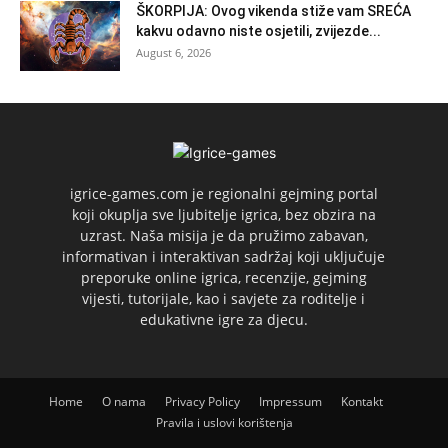
ŠKORPIJA: Ovog vikenda stiže vam SREĆA
kakvu odavno niste osjetili, zvijezde...
August 6, 2026
igrice-games.com je regionalni gejming portal
koji okuplja sve ljubitelje igrica, bez obzira na
uzrast. Naša misija je da pružimo zabavan,
informativan i interaktivan sadržaj koji uključuje
preporuke online igrica, recenzije, gejming
vijesti, tutorijale, kao i savjete za roditelje i
edukativne igre za djecu.
Home
O nama
Privacy Policy
Impressum
Kontakt
Pravila i uslovi korištenja