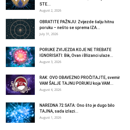
STE...
August 2, 2026
OBRATITE PAŽNJU: Zvijezde šalju hitnu
poruku – nešto se sprema IZA...
July 31, 2026
PORUKE ZVIJEZDA KOJE NE TREBATE
IGNORISATI: Bik, Ovan i Blizanci ulaze...
August 3, 2026
RAK: OVO OBAVEZNO PROČITAJTE, svemir
VAM ŠALJE TAJNU PORUKU koja VAM...
August 4, 2026
NAREDNA 72 SATA: Ono što je dugo bilo
TAJNA, sada izlazi...
August 1, 2026