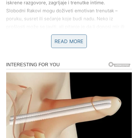
iskrene razgovore, zagrljaje i trenutke intime.
Slobodni Rakovi mogu doživeti emotivan trenutak –
poruku, susret ili sećanje koje budi nadu. Neko iz
prošlosti može se javiti, ali pitanje je da li donosi mir ili
samo nostalgiju. Slušajte srce, ali ne zanemarujte
READ MORE
iskustvo.
LAV
Lav danas zrači posebnom harizmom i privlačnošću. U
ljubavi želite pažnju, strast i potvrdu da ste posebni. Ako
ste u vezi, partner može pokazati koliko mu značite, ali i
tražiti više vaše emocionalne prisutnosti. Ne dozvolite da
ego stane ispred srca.
Slobodni Lavovi lako privlače poglede i komplimente.
Moguće je poznanstvo koje počinje snažnom hemijom, ali
se može razviti u nešto ozbiljnije ako pokažete i svoju