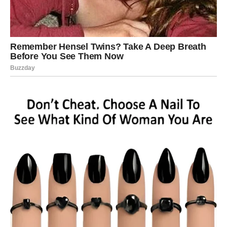
Ne ignorišite pažnju koju dobijate.
Romantična energija vas prati
Pred vama su lijepi trenuci.
DJEVICA
Jedan iskren razgovor mogao bi riješiti mnoge dileme.
Danas je pravo vrijeme za otvorenost.
Ljubavna poruka
Istina oslobađa srce.