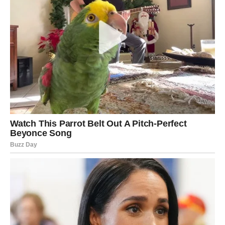
Budite otvoreni za iznenađenja.
Ljubav dolazi spontano
Pred vama su lijepi trenuci.
JARAC
Neko želi da vam pokaže koliko mu značite.
Danas biste mogli osjetiti više pažnje i topline nego
inače.
Ljubavna poruka
Ne skrivajte emocije.