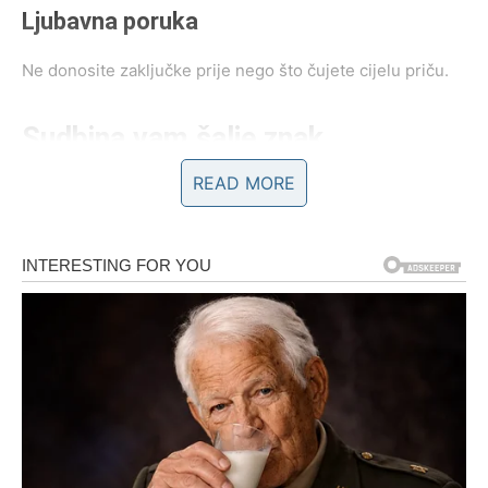
Ljubavna poruka
Ne donosite zaključke prije nego što čujete cijelu priču.
Sudbina vam šalje znak
READ MORE
Pred vama su važni trenuci.
RAK
Rakovi danas osjećaju snažnu povezanost s jednom
osobom.
Moguće je da ćete dobiti potvrdu emocija koje ste dugo
priželjkivali.