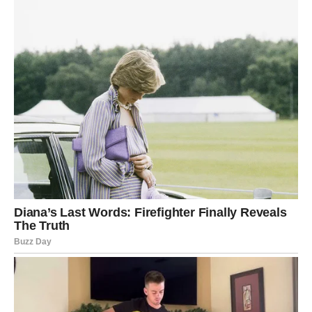
Ljubavna poruka
Ne potiskujte ono što osjećate.
Srce pamti ono što je bilo važno
Pred vama su snažni trenuci.
STRIJELAC
Neočekivan susret ili razgovor donosi pozitivnu energiju.
Moguće je novo poznanstvo koje vas intrigira.
Ljubavna poruka