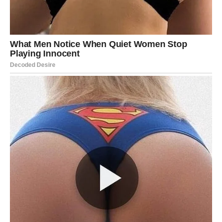
Pred vama su emotivni trenuci.
Četvrtak 4. juna donosi mnogo emocija, iskrenih
razgovora i neočekivanih ljubavnih trenutaka. Zvijezde
posebno naglašavaju energiju prošlosti, pa bi mnogi
mogli shvatiti da neka osjećanja nikada nisu potpuno
nestala.
Najviše će to osjetiti
Blizanci, Škorpije i Vodolije
, dok će
Rakovi, Vage i Jarčevi
uživati u najljepšim ljubavnim
vibracijama dana.
Ponekad je dovoljan jedan pogled, jedna poruka ili jedna
uspomena da probudi osjećaje za koje smo vjerovali da
su zauvijek ugašeni. Upravo takve trenutke donosi ovaj
četvrtak.