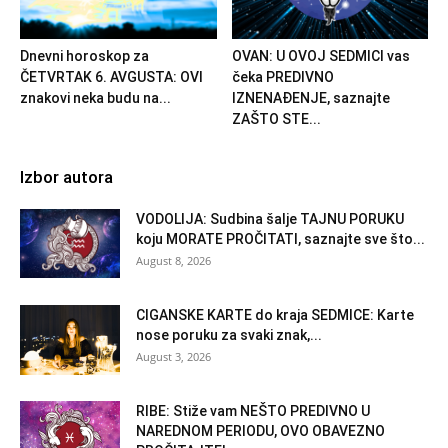
Dnevni horoskop za
OVAN: U OVOJ SEDMICI vas
ČETVRTAK 6. AVGUSTA: OVI
čeka PREDIVNO
znakovi neka budu na...
IZNENAĐENJE, saznajte
ZAŠTO STE...
Izbor autora
VODOLIJA: Sudbina šalje TAJNU PORUKU
koju MORATE PROČITATI, saznajte sve što...
August 8, 2026
CIGANSKE KARTE do kraja SEDMICE: Karte
nose poruku za svaki znak,...
August 3, 2026
RIBE: Stiže vam NEŠTO PREDIVNO U
NAREDNOM PERIODU, OVO OBAVEZNO