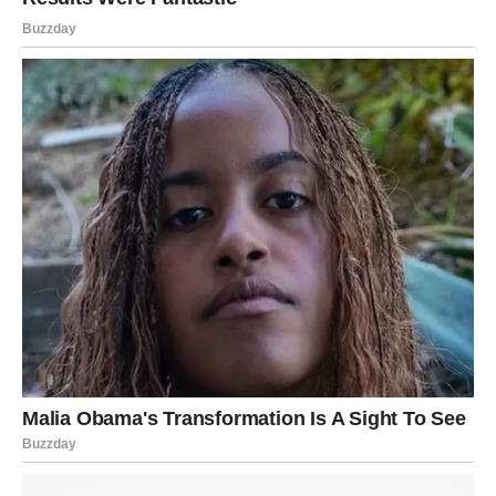
Neko želi provoditi više vremena s vama.
Ljubavna poruka
Dajte priliku emocijama da rastu.
Sudbina vam šalje osmijeh
Pred vama su romantični trenuci.
ŠKORPIJA
Stara emocija danas bi mogla postati veoma snažna.
Neko iz prošlosti razmišlja o vama više nego što
pretpostavljate.