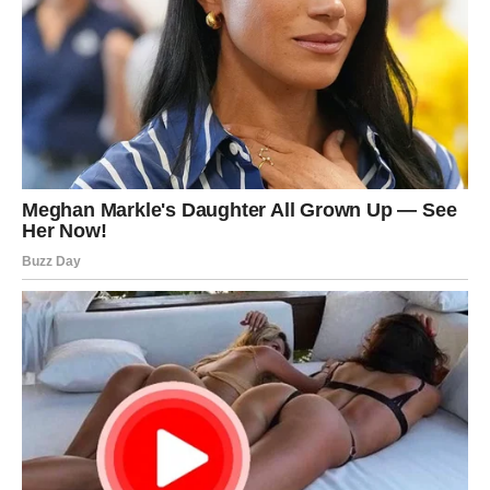
Srce traži iskrenost
Pred vama su važni trenuci.
VODOLIJA
Ljubavna energija donosi iznenađenje.
Poruka ili susret mogli bi probuditi osjećanja za koja ste
mislili da su završena priča.
Ljubavna poruka
Budite spremni na neočekivano.
Sudbina vam sprema poseban