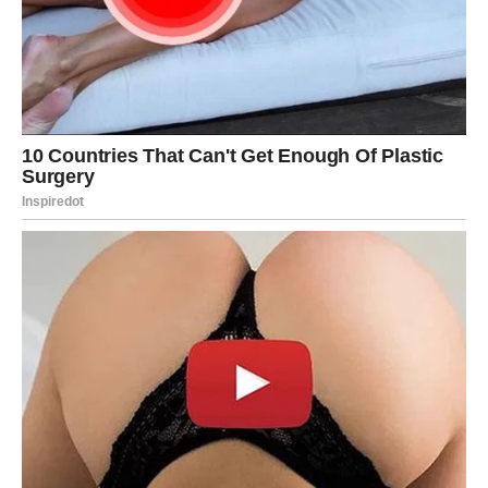
trenutak
Pred vama su uzbudljivi dani.
RIBE
Intuicija vam danas jasno pokazuje kome pripada vaše
srce.
Nemojte ignorisati unutrašnji glas.
Ljubavna poruka
Vjerujte osjećajima.
Duša prepoznaje pravu emociju