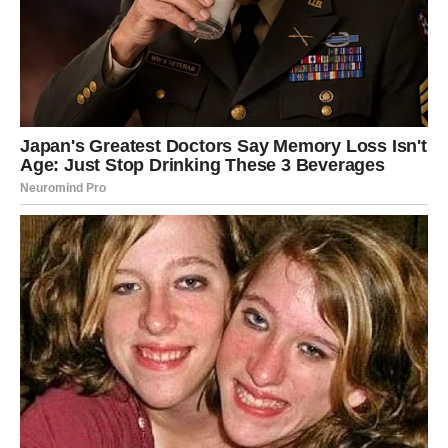
Ljubavna poruka
Otvorite srce bez straha.
Ljubav vam donosi radost
Pred vama su predivni trenuci.
LAV
Neko vas posmatra mnogo pažljivije nego što mislite.
Danas biste mogli primijetiti znakove koji su vam ranije
promicali.
Ljubavna poruka