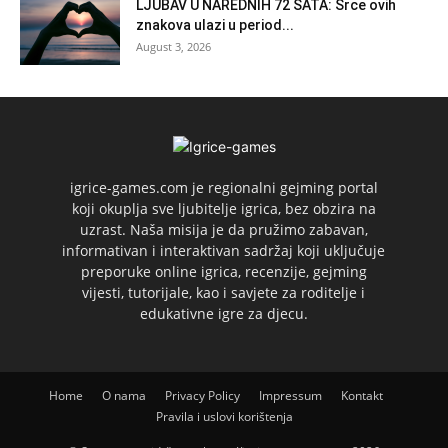
LJUBAV U NAREDNIH 72 SATA: Srce ovih
znakova ulazi u period...
August 3, 2026
igrice-games.com je regionalni gejming portal
koji okuplja sve ljubitelje igrica, bez obzira na
uzrast. Naša misija je da pružimo zabavan,
informativan i interaktivan sadržaj koji uključuje
preporuke online igrica, recenzije, gejming
vijesti, tutorijale, kao i savjete za roditelje i
edukativne igre za djecu.
Home
O nama
Privacy Policy
Impressum
Kontakt
Pravila i uslovi korištenja