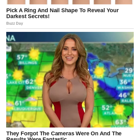
Odgovori dolaze u pravo vrijeme
Pred vama su važni trenuci.
VAGA
Ljubavna sreća prati vas tokom cijelog dana.