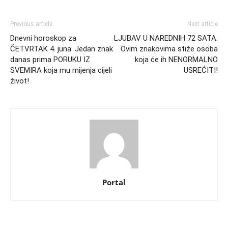
Previous article
Next article
Dnevni horoskop za
LJUBAV U NAREDNIH 72 SATA:
ČETVRTAK 4. juna: Jedan znak
Ovim znakovima stiže osoba
danas prima PORUKU IZ
koja će ih NENORMALNO
SVEMIRA koja mu mijenja cijeli
USREĆITI!
život!
Portal