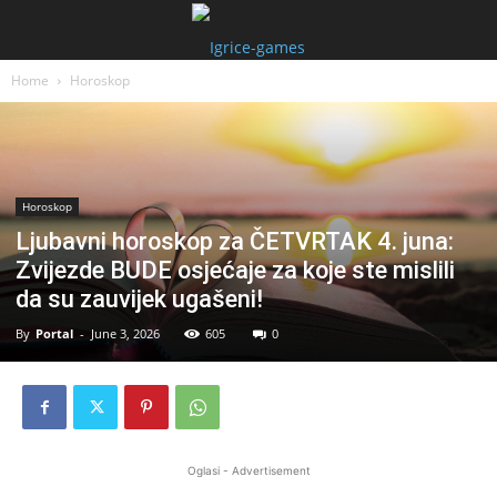
Home
Horoskop
Horoskop
Ljubavni horoskop za ČETVRTAK 4. juna:
Zvijezde BUDE osjećaje za koje ste mislili
da su zauvijek ugašeni!
By
Portal
-
June 3, 2026
605
0
Oglasi - Advertisement