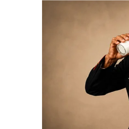
Moguće je poznanstvo koje odmah djeluje p
Ništa više neće biti isto
Pred vama su veoma uzbudljivi emotivni tre
RAK
Rakovi su među najvećim ljubavnim miljeni
Jedna osoba konačno skuplja hrabrost da v
Izjava ljubavi mijenja sve
Pred vama su veoma nježni i romantični tre
LAV