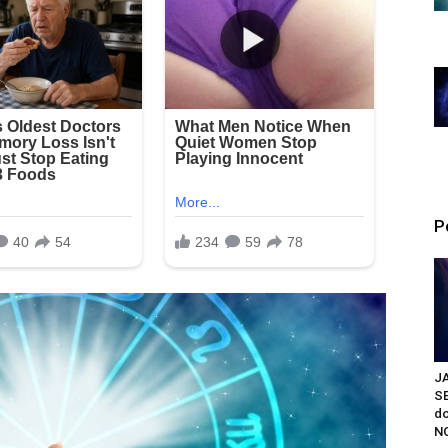
P
J
S
do
NO