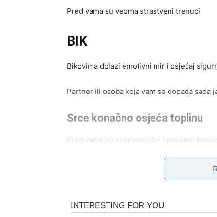
Pred vama su veoma strastveni trenuci.
BIK
Bikovima dolazi emotivni mir i osjećaj sigurn
Partner ili osoba koja vam se dopada sada ja
Srce konačno osjeća toplinu
Pred vama su veoma nježni i posebni trenuc
BLIZANCI
Zvijezde vam donose neočekivanu poruku ili