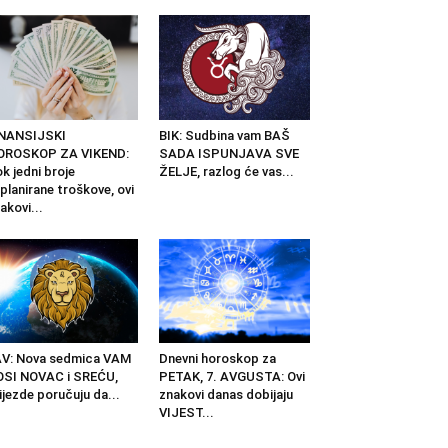
INANSIJSKI
BIK: Sudbina vam BAŠ
OROSKOP ZA VIKEND:
SADA ISPUNJAVA SVE
k jedni broje
ŽELJE, razlog će vas...
planirane troškove, ovi
akovi...
V: Nova sedmica VAM
Dnevni horoskop za
SI NOVAC i SREĆU,
PETAK, 7. AVGUSTA: Ovi
ijezde poručuju da...
znakovi danas dobijaju
VIJEST...