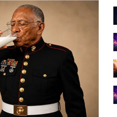
osebno i sudbinski.
nuci.
cima ovog dana.
am prizna ono što dugo osjeća.
nuci.