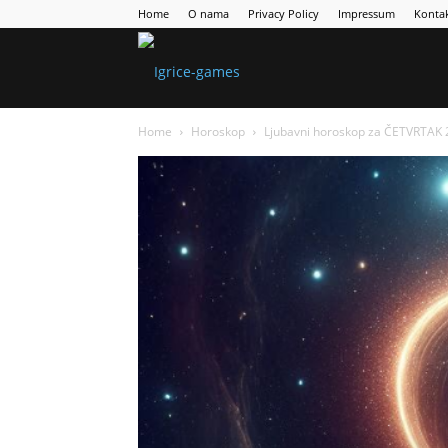
Home
O nama
Privacy Policy
Impressum
Konta
Games
Home
Horoskop
Ljubavni horoskop za ČETVRTAK 2
Portal