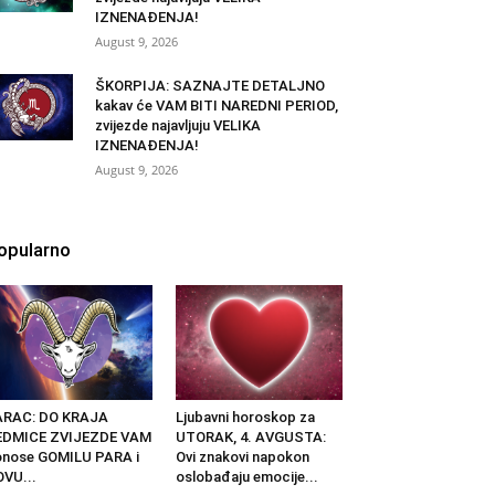
IZNENAĐENJA!
August 9, 2026
ŠKORPIJA: SAZNAJTE DETALJNO
kakav će VAM BITI NAREDNI PERIOD,
zvijezde najavljuju VELIKA
IZNENAĐENJA!
August 9, 2026
opularno
ARAC: DO KRAJA
Ljubavni horoskop za
EDMICE ZVIJEZDE VAM
UTORAK, 4. AVGUSTA:
nose GOMILU PARA i
Ovi znakovi napokon
VU...
oslobađaju emocije...