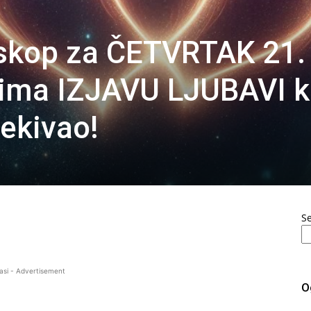
oskop za ČETVRTAK 21.
rima IZJAVU LJUBAVI k
čekivao!
S
asi - Advertisement
O