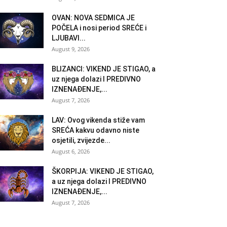
OVAN: NOVA SEDMICA JE
POČELA i nosi period SREĆE i
LJUBAVI...
August 9, 2026
BLIZANCI: VIKEND JE STIGAO, a
uz njega dolazi I PREDIVNO
IZNENAĐENJE,...
August 7, 2026
LAV: Ovog vikenda stiže vam
SREĆA kakvu odavno niste
osjetili, zvijezde...
August 6, 2026
ŠKORPIJA: VIKEND JE STIGAO,
a uz njega dolazi I PREDIVNO
IZNENAĐENJE,...
August 7, 2026