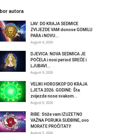
zbor autora
LAV: DO KRAJA SEDMICE
ZVIJEZDE VAM donose GOMILU
PARA i NOVU...
August 4, 2026
DJEVICA: NOVA SEDMICA JE
POČELA i nosi period SREĆE i
LJUBAVI...
August 9, 2026
VELIKI HOROSKOP DO KRAJA
LJETA 2026. GODINE: Šta
zvijezde nose svakom...
August 9, 2026
RIBE: Stiže vam IZUZETNO
VAŽNA PORUKA SUDBINE, ovo
MORATE PROČITATI!
August 5, 2026