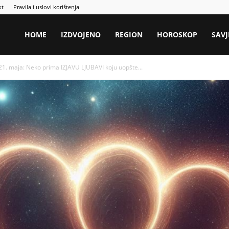
kt
Pravila i uslovi korištenja
HOME
IZDVOJENO
REGION
HOROSKOP
SAVJ
1. maja: Neko prima IZJAVU LJUBAVI koju uopšte...