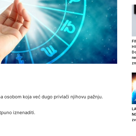
F
H
Do
ne
zn
a osobom koja već dugo privlači njihovu pažnju.
LA
tpuno iznenaditi.
NO
zv