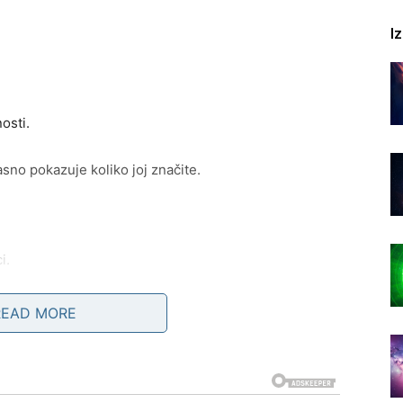
I
osti.
sno pokazuje koliko joj značite.
i.
READ MORE
 susret koji mijenja mnogo toga.