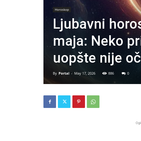
Horoskop
Ljubavni hor
maja: Neko p
uopšte nije o
By
Portal
-
May 17, 2026
886
0
Ogl