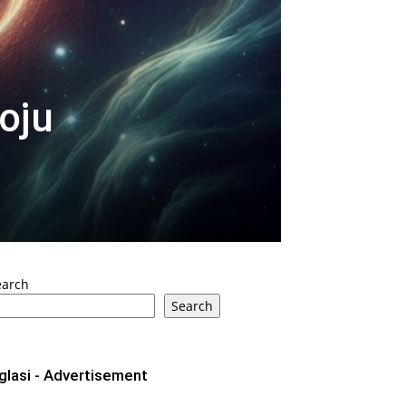
oju
earch
Search
glasi - Advertisement