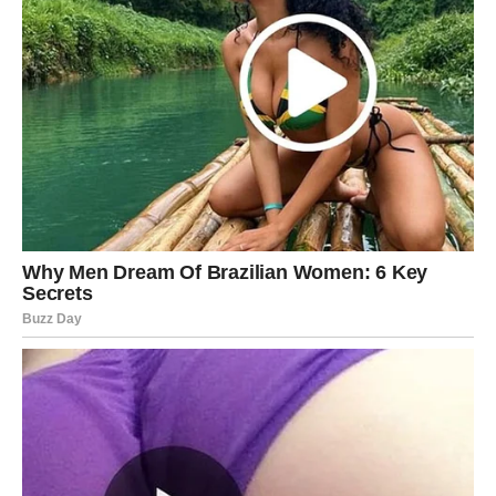
Sudbina vas vodi prema sreći
Pred vama su lijepi trenuci.
JARAC
Neko želi da vam pokaže koliko mu značite.
Pažnja koju dobijate postaje sve očiglednija.
Ljubavna poruka
Ne skrivajte osjećanja iza ozbiljnog lica.
Ljubav traži iskrenost