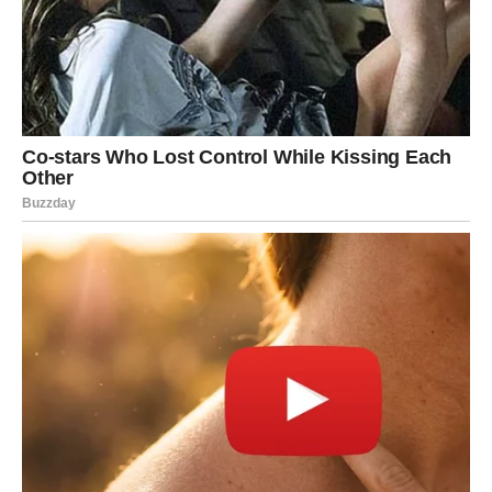
Pred vama su uzbudljivi trenuci.
RIBE
Emotivna povezanost s jednom osobom postaje mnogo
dublja.
Osjećaji koje ste skrivali izlaze na površinu.
Ljubavna poruka
Vjerujte svojoj intuiciji.
Duša prepoznaje ono što joj
pripada