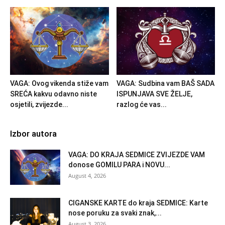
VAGA: Ovog vikenda stiže vam
VAGA: Sudbina vam BAŠ SADA
SREĆA kakvu odavno niste
ISPUNJAVA SVE ŽELJE,
osjetili, zvijezde...
razlog će vas...
Izbor autora
VAGA: DO KRAJA SEDMICE ZVIJEZDE VAM
donose GOMILU PARA i NOVU...
August 4, 2026
CIGANSKE KARTE do kraja SEDMICE: Karte
nose poruku za svaki znak,...
August 3, 2026