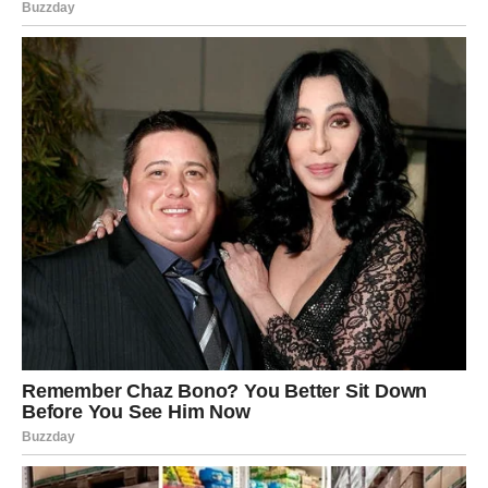
Ljubavna poruka
Ne zatvarajte vrata novim ljudima.
Ljubav vam dolazi kada je
najmanje očekujete
Pred vama su romantični trenuci.
ŠKORPIJA
Neko iz prošlosti mogao bi ponovo pokazati
interesovanje.
Pred vama su važni emotivni razgovori.