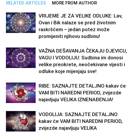
RELATED ARTICLES
MORE FROM AUTHOR
VRIJEME JE ZA VELIKE ODLUKE: Lav,
Ovan i Bik nalaze se pred životnim
raskršćem – jedan potez može
promijeniti njihovu sudbinu!
VAŽNA DEŠAVANJA ČEKAJU DJEVICU,
VAGU I VODOLIJU: Sudbina im donosi
velike preokrete, neočekivane vijesti i
odluke koje mijenjaju sve!
RIBE: SAZNAJTE DETALJNO kakav će
VAM BITI NAREDNI PERIOD, zvijezde
najavljuju VELIKA IZNENAĐENJA!
VODOLIJA: SAZNAJTE DETALJNO
kakav će VAM BITI NAREDNI PERIOD,
zvijezde najavljuju VELIKA