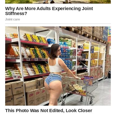
VAGA
Zvijezde vam donose veoma povoljan ljubavni period.
Moguće je poznanstvo koje počinje neočekivano, ali brzo
postaje ozbiljno.