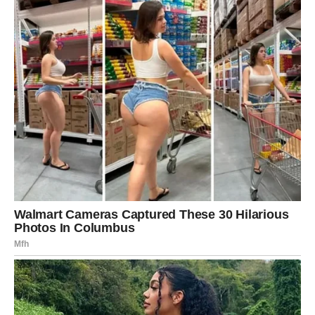
Ljubavna poruka
Slušajte srce, ali ne zaboravite lekcije iz prošlosti.
Stare emocije traže odgovor
Pred vama su snažni trenuci.
STRIJELAC
Neočekivan susret donosi mnogo pozitivne energije.
Jedna osoba mogla bi vas osvojiti svojom spontanošću.
Ljubavna poruka
Recite „da“ novim iskustvima.