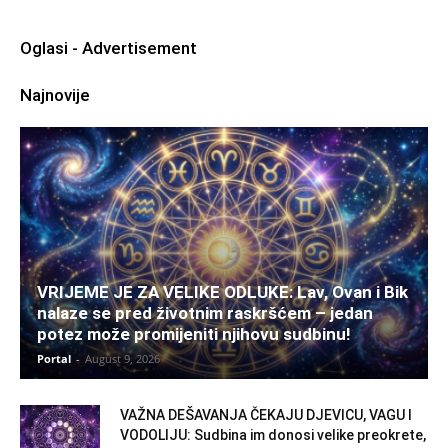
Oglasi - Advertisement
Najnovije
VRIJEME JE ZA VELIKE ODLUKE: Lav, Ovan i Bik
nalaze se pred životnim raskršćem – jedan
potez može promijeniti njihovu sudbinu!
Portal
-
August 9, 2026
VAŽNA DEŠAVANJA ČEKAJU DJEVICU, VAGU I
VODOLIJU: Sudbina im donosi velike preokrete,