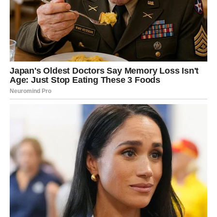
Srce dobija ono što zaslužuje
Pred vama su posebni trenuci.
LAV
Privlačite pažnju gdje god se pojavite.
Jedna osoba želi napraviti prvi korak prema vama.
Ljubavna poruka
Budite otvoreni za nova poznanstva.
Romantična energija vas prati