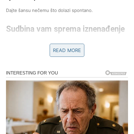
Dajte šansu nečemu što dolazi spontano.
Sudbina vam sprema iznenađenje
Pred vama su važni trenuci.
READ MORE
RAK
Ljubavna sreća prati vas tokom cijelog perioda.
Neko vam pokazuje emocije koje ste dugo željeli vidjeti.
Ljubavna poruka
Ne skrivajte ono što osjećate.