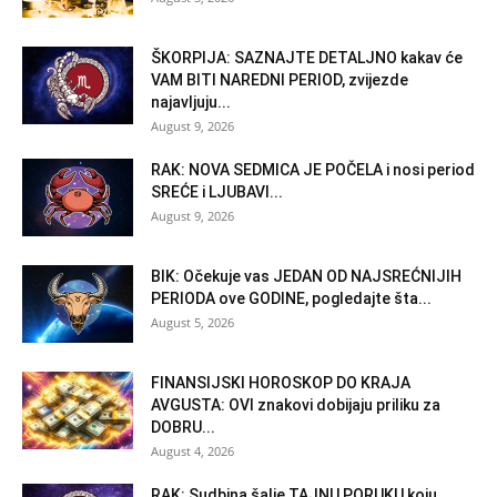
ŠKORPIJA: SAZNAJTE DETALJNO kakav će
VAM BITI NAREDNI PERIOD, zvijezde
najavljuju...
August 9, 2026
RAK: NOVA SEDMICA JE POČELA i nosi period
SREĆE i LJUBAVI...
August 9, 2026
BIK: Očekuje vas JEDAN OD NAJSREĆNIJIH
PERIODA ove GODINE, pogledajte šta...
August 5, 2026
FINANSIJSKI HOROSKOP DO KRAJA
AVGUSTA: OVI znakovi dobijaju priliku za
DOBRU...
August 4, 2026
RAK: Sudbina šalje TAJNU PORUKU koju