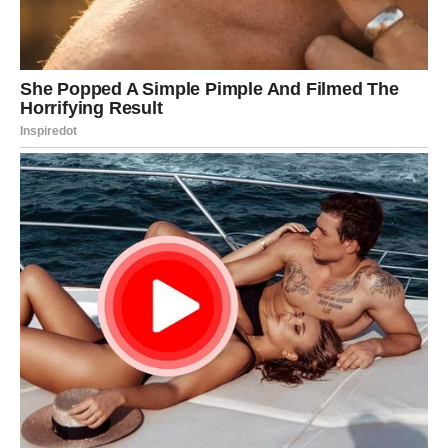
Pred vama su emotivni trenuci.
Do kraja sedmice ljubavna energija donosi mnogo lijepih
iznenađenja. Zvijezde pokazuju da će se najljepše stvari
događati spontano, bez planiranja i očekivanja.
Najviše razloga za sreću imaju
Rakovi, Vage i Vodolije
,
kojima ljubav donosi posebne trenutke, nove početke i
potvrdu da se vrijedilo nadati.
Ponekad ljubav ne dolazi onda kada je tražimo. Dolazi
onda kada smo spremni da je prepoznamo. Upravo takve
trenutke donosi kraj ove sedmice.