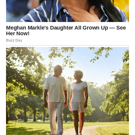
Pred vama su lijepi dani.
DJEVICA
Do kraja sedmice mogli biste shvatiti da vam je jedna
osoba mnogo važnija nego što ste mislili.
Emocije postaju jasnije.
Ljubavna poruka
Prestanite analizirati svaku sitnicu.
Srce zna odgovor
Pred vama su važni trenuci.