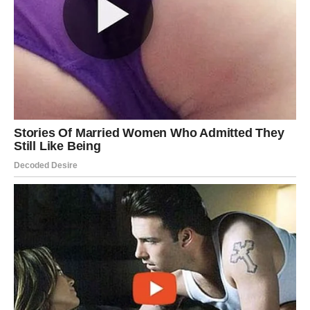
Pred vama su važni trenuci.
VODOLIJA
Pred vama je susret koji bi mogao ostaviti snažan utisak.
Ljubavna priča počinje tamo gdje je najmanje očekujete.
Ljubavna poruka
Budite otvoreni za iznenađenja.
Sudbina vam sprema posebno
poznanstvo