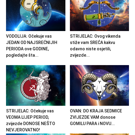
VODOLIJA: Očekuje vas
STRIJELAC: Ovog vikenda
JEDAN OD NAJSREĆNIJIH
stiže vam SREĆA kakvu
PERIODA ove GODINE,
odavno niste osjetili,
pogledajte šta...
zvijezde...
STRIJELAC: Očekuje vas
OVAN: DO KRAJA SEDMICE
VEOMA LIJEP PERIOD,
ZVIJEZDE VAM donose
zvijezde DONOSE NEŠTO
GOMILU PARA i NOVU...
NEVJEROVATNO!