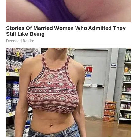
Djevica
Djevice će shvatiti da ljubav dolazi onda kada prestanu
postavljati previše pitanja i dopuste emocijama da ih
vode. Novo poznanstvo moglo bi vas osvojiti iskrenošću i
jednostavnošću.
Ako ste u vezi, očekuju vas mirni dani puni međusobnog
poštovanja.