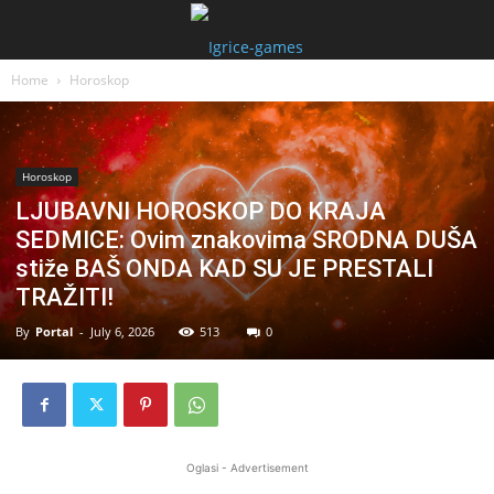
Home
Horoskop
Horoskop
LJUBAVNI HOROSKOP DO KRAJA
SEDMICE: Ovim znakovima SRODNA DUŠA
stiže BAŠ ONDA KAD SU JE PRESTALI
TRAŽITI!
By
Portal
-
July 6, 2026
513
0
Oglasi - Advertisement