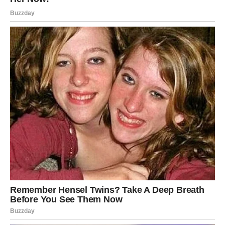
stare emotivne terete. Kada otpustite ono što vas je dugo
opterećivalo, otvoriće se prostor za mnogo ljepše
emocije.
Ako ste zauzeti, iskren razgovor donijeće više
razumijevanja i bliskosti.
Strijelac
Strijelčevima slijede spontani susreti i mnogo vedre
energije. Slobodnim pripadnicima ovog znaka jedna
osoba mogla bi privući pažnju svojom iskrenošću i
optimizmom.
Ako ste u vezi, zajedničko vrijeme provedeno sa
partnerom donijeće vam mnogo radosti.