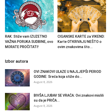
RAK: Stiže vam IZUZETNO
CIGANSKE KARTE za VIKEND:
VAŽNA PORUKA SUDBINE, ovo
Karte OTKRIVAJU NEŠTO o
MORATE PROČITATI!
ovim znakovima što...
Izbor autora
OVI ZNAKOVI ULAZE U NAJLJEPŠI PERIOD
GODINE: Sreća koja stiže do...
August 8, 2026
BIVŠA LJUBAV SE VRAĆA: Ovi znakovi mislili
su da je PRIČA...
August 8, 2026