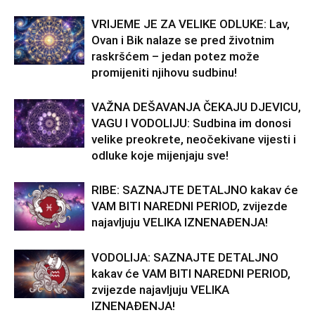
VRIJEME JE ZA VELIKE ODLUKE: Lav,
Ovan i Bik nalaze se pred životnim
raskršćem – jedan potez može
promijeniti njihovu sudbinu!
VAŽNA DEŠAVANJA ČEKAJU DJEVICU,
VAGU I VODOLIJU: Sudbina im donosi
velike preokrete, neočekivane vijesti i
odluke koje mijenjaju sve!
RIBE: SAZNAJTE DETALJNO kakav će
VAM BITI NAREDNI PERIOD, zvijezde
najavljuju VELIKA IZNENAĐENJA!
VODOLIJA: SAZNAJTE DETALJNO
kakav će VAM BITI NAREDNI PERIOD,
zvijezde najavljuju VELIKA
IZNENAĐENJA!