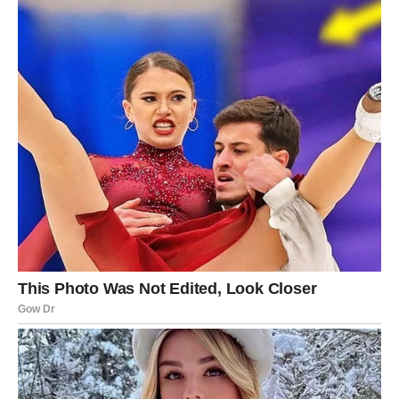
Jarac
Jarčevi ulaze u period u kojem ljubav dolazi onda kada su
najmanje očekivali. Slobodni Jarčevi mogli bi upoznati
osobu koja dijeli njihove životne vrijednosti i želju za
stabilnim odnosom.
Zauzeti pripadnici ovog znaka razgovaraće sa partnerom
o planovima koji će njihovu vezu podići na viši nivo.
Vodolija
Vodolijama kraj sedmice donosi neočekivano poznanstvo
koje će ih iznenaditi prirodnim tokom razvoja. Sve će se
odvijati bez pritiska, ali sa mnogo iskrenih emocija.