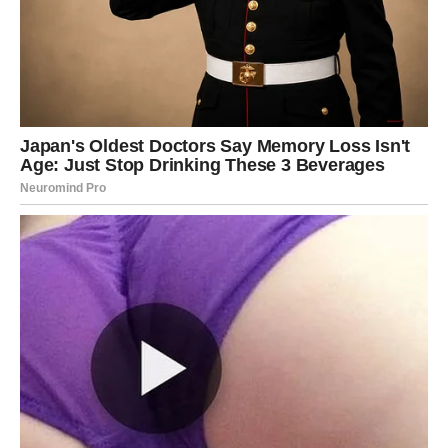
Rakovima zvijezde donose susret koji bi mogao
promijeniti njihov pogled na ljubav. Ako ste dugo bili
sami, upravo sada postoji velika mogućnost da upoznate
osobu koja će vas osvojiti toplinom i iskrenim emocijama.
Zauzeti Rakovi osjetiće koliko je njihov odnos postao
stabilniji i ispunjen više povjerenja.
Lav
Lavovima slijedi period ispunjen pažnjom i lijepim
riječima. Jedna osoba mogla bi vam jasno pokazati da želi
biti mnogo više od prijatelja.
Ako ste zauzeti, partner će vas prijatno iznenaditi gestom
koja će vam uljepšati kraj sedmice.