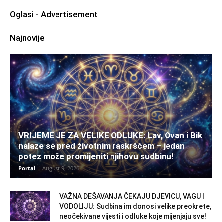
Oglasi - Advertisement
Najnovije
VRIJEME JE ZA VELIKE ODLUKE: Lav, Ovan i Bik
nalaze se pred životnim raskršćem – jedan
potez može promijeniti njihovu sudbinu!
Portal
-
August 9, 2026
VAŽNA DEŠAVANJA ČEKAJU DJEVICU, VAGU I
VODOLIJU: Sudbina im donosi velike preokrete,
neočekivane vijesti i odluke koje mijenjaju sve!