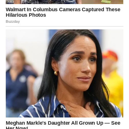
Vaga
Vage su među znakovima kojima zvijezde donose najveće
ljubavno iznenađenje. Slobodne Vage imaju velike šanse
upoznati osobu sa kojom će odmah osjetiti posebnu
povezanost.
Ako ste u vezi, partner će pokazati da ozbiljno razmišlja o
zajedničkoj budućnosti, a to će dodatno učvrstiti vaš
odnos.
Škorpija
Škorpijama kraj sedmice donosi priliku da ostave iza sebe