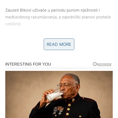
Zauzeti Bikovi uživaće u periodu punom nježnosti i
međusobnog razumijevanja, a zajednički planovi postaće
ozbiljniji.
Blizanci
READ MORE
Blizanci će biti okruženi zanimljivim ljudima i pozitivnom
energijom. Razgovor koji u početku djeluje sasvim običan
mogao bi prerasti u nešto mnogo važnije.
Ako ste u vezi, iskrena komunikacija pomoći će da još
bolje razumijete partnerove želje i očekivanja.
Rak