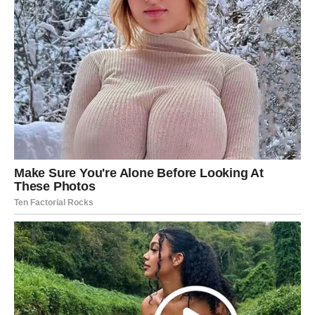
Ako ste u vezi, partner će pokazati više pažnje i
razumijevanja nego ranije.
Ribe
Ribe će osjetiti da ljubav ponovo zauzima posebno
mjesto u njihovom životu. Slobodne Ribe imaju priliku
upoznati osobu uz koju će se osjećati potpuno opušteno i
prihvaćeno.
Ako ste zauzeti, očekuju vas nježni trenuci, iskreni
razgovori i osjećaj da ste uz pravu osobu.
Do kraja sedmice zvijezde donose priliku za ljubavne
preokrete koji će mnogima ostati u lijepom sjećanju.
Nekome će srce pronaći mir uz novu osobu, neko će
učvrstiti postojeću vezu, a pojedini će shvatiti da prava