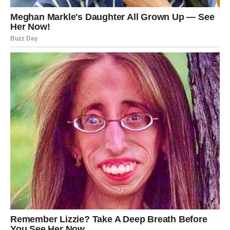
period.
Ako ste slobodni, moguće je poznanstvo koje odmah
djeluje posebno i iskreno.
Nova ljubav mijenja sve
Pred vama su trenuci koje ćete dugo pamtiti.