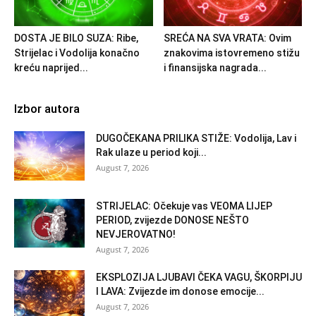
DOSTA JE BILO SUZA: Ribe,
SREĆA NA SVA VRATA: Ovim
Strijelac i Vodolija konačno
znakovima istovremeno stižu
kreću naprijed...
i finansijska nagrada...
Izbor autora
DUGOČEKANA PRILIKA STIŽE: Vodolija, Lav i
Rak ulaze u period koji...
August 7, 2026
STRIJELAC: Očekuje vas VEOMA LIJEP
PERIOD, zvijezde DONOSE NEŠTO
NEVJEROVATNO!
August 7, 2026
EKSPLOZIJA LJUBAVI ČEKA VAGU, ŠKORPIJU
I LAVA: Zvijezde im donose emocije...
August 7, 2026