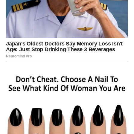
Poslije mnogo tuge dolazi osoba koja vam vraća vjeru da
prava ljubav ipak postoji.
Ljubav vam dolazi kada ste skoro
odustali
Pred vama su veoma nježni i sudbinski trenuci.
LAV
Lavovima dolazi mnogo pažnje i novih emocija.
Jedna osoba sada ne može sakriti koliko je očarana vama.
Ljubav vam podiže raspoloženje
Pred vama su veoma romantični trenuci.