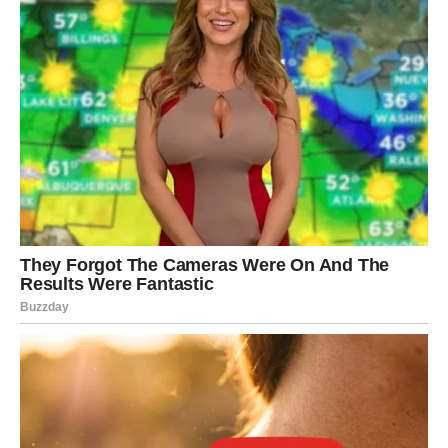
Pred vama su veoma osjetljivi trenuci.
VODOLIJA
Zvijezde vam donose neočekivanu ljubavnu priču koja
potpuno mijenja vaše planove.
Jedna osoba sada postaje mnogo važniji dio vašeg života
nego što ste očekivali.
Sudbina vam otvara srce
Pred vama su veoma posebni trenuci.
RIBE