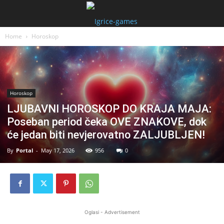
Home
Horoskop
Horoskop
LJUBAVNI HOROSKOP DO KRAJA MAJA:
Poseban period čeka OVE ZNAKOVE, dok
će jedan biti nevjerovatno ZALJUBLJEN!
By
Portal
-
May 17, 2026
956
0
Oglasi - Advertisement