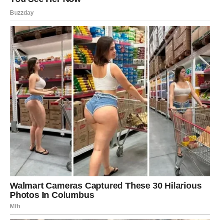
ŠKORPIJA
Pred vama je veoma snažna i strastvena ljubavna
energija.
Jedna osoba sada budi emocije koje ste dugo pokušavali
sakriti.
Bit ćete nevjerovatno zaljubljeni
Pred vama su veoma intenzivni i emotivni trenuci.
STRIJELAC
Nova energija donosi vam spontane susrete i mnogo
pozitivnih emocija.