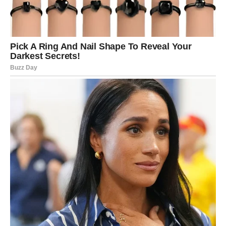
DJEVICA
Pred vama su trenuci tokom kojih ćete konačno prestati
skrivati emocije.
Jedna osoba pokazuje vam iskrenost kakvu dugo niste
osjetili.
Mir ulazi u vaše srce
Pred vama su veoma posebni emotivni trenuci.
VAGA
Zvijezde vam donose veoma romantičan i sudbinski