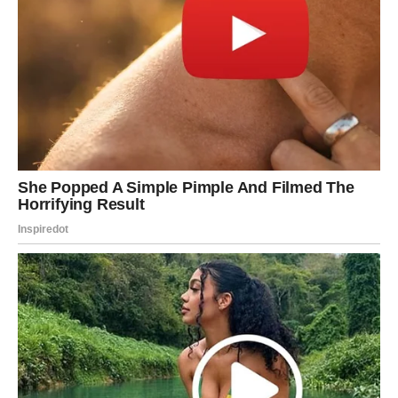
Ribe ulaze u jedan od najnježnijih i najemotivnijih perioda
u posljednje vrijeme.
Jedna osoba pokazuje koliko joj značite i vraća vam vjeru
u ljubav.
Ljubav liječi vašu dušu
Pred vama su trenuci puni topline, nježnosti i sreće.
Ljubavni horoskop do kraja maja donosi mnogim
znakovima Zodijaka poseban emotivni period, ali posebno
će blistati Rakovi, Vage i Škorpije kojima zvijezde šalju
veliku ljubav, sudbinske susrete i emocije koje će ih
potpuno osvojiti.
Ovo je vrijeme tokom kojeg univerzum pokazuje da prava