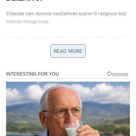
Zvijezde vam donose neočekivan susret ili razgovor koji
mijenja mnogo toga.
Moguće je poznanstvo koje vam potpuno mijenja pogled
na ljubav.
READ MORE
Sudbina vam sprema emotivno
iznenađenje
Pred vama su veoma uzbudljivi trenuci.
RAK
Rakovi su među najvećim ljubavnim miljenicima do kraja
maja.