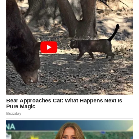
Jedna osoba vraća vam vjeru da ljubav može biti
jednostavna i iskrena.
Sreća vam dolazi neočekivano
Pred vama su veoma lijepi trenuci.
JARAC
Jarčevi ulaze u period tokom kojeg će mnogo razmišljati
o svojim emocijama.
Jedan razgovor mogao bi vam potpuno promijeniti pogled
na ljubav.
Srce traži iskren odgovor