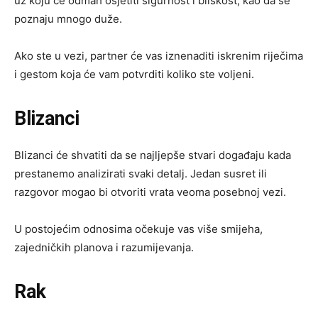
uz koju će odmah osjetiti sigurnost i bliskost, kao da se
poznaju mnogo duže.
Ako ste u vezi, partner će vas iznenaditi iskrenim riječima
i gestom koja će vam potvrditi koliko ste voljeni.
Blizanci
Blizanci će shvatiti da se najljepše stvari događaju kada
prestanemo analizirati svaki detalj. Jedan susret ili
razgovor mogao bi otvoriti vrata veoma posebnoj vezi.
U postojećim odnosima očekuje vas više smijeha,
zajedničkih planova i razumijevanja.
Rak