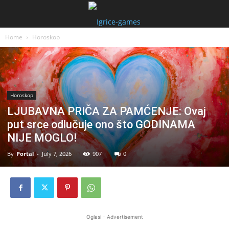
Home
Horoskop
Horoskop
LJUBAVNA PRIČA ZA PAMĆENJE: Ovaj
put srce odlučuje ono što GODINAMA
NIJE MOGLO!
By
Portal
-
July 7, 2026
907
0
Oglasi - Advertisement