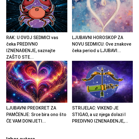
RAK: U OVOJ SEDMICI vas
LJUBAVNI HOROSKOP ZA
čeka PREDIVNO
NOVU SEDMICU: Ove znakove
IZNENAĐENJE, saznajte
čeka period u LJUBAVI...
ZAŠTO STE...
LJUBAVNI PREOKRET ZA
STRIJELAC: VIKEND JE
PAMĆENJE: Srce bira ono što
STIGAO, a uz njega dolazi I
ĆE VAM DONIJETI...
PREDIVNO IZNENAĐENJE,...