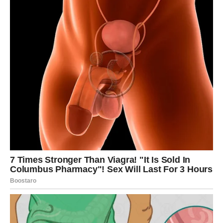
Jarčevi ulaze u period u kojem srce konačno pobjeđuje
razum. Slobodni pripadnici ovog znaka mogli bi upoznati
osobu sa kojom će poželjeti ozbiljnu zajedničku
budućnost.
Ako ste u vezi, očekuju vas razgovori koji će učvrstiti
povjerenje i donijeti mnogo više sigurnosti.
Vodolija
Vodolijama ljubav donosi prijatno iznenađenje. Jedna
osoba pokazaće vam interesovanje na veoma iskren
način, a vi ćete shvatiti da ste spremni za novo poglavlje.
U vezi vas očekuje više zajedničkih trenutaka i lijepih
planova.