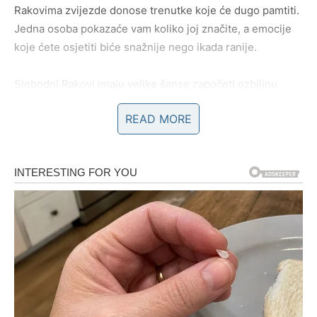
Rakovima zvijezde donose trenutke koje će dugo pamtiti.
Jedna osoba pokazaće vam koliko joj značite, a emocije
koje ćete osjetiti biće snažnije nego ikada ranije.
Slobodni Rakovi imaju velike šanse započeti ozbiljnu
ljubavnu priču koja će im vratiti vjeru u srećan kraj.
READ MORE
Lav
Lavovima slijedi period pun romantike i pažnje. Osoba
koja vam se dopada mogla bi napraviti prvi korak, a vi
ćete shvatiti da između vas postoji mnogo više od obične
privlačnosti.
Ako ste zauzeti, partner će vas prijatno iznenaditi
zajedničkim planovima.