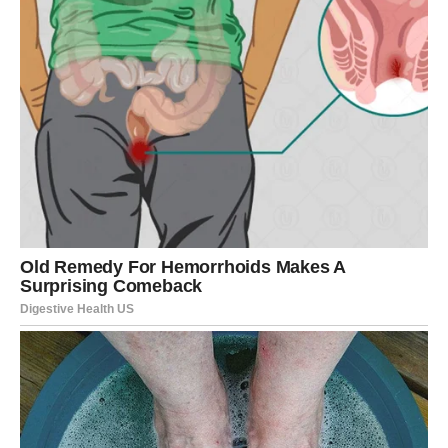
Ribe
Ribe će osjetiti da se ljubavni život konačno razvija onako
kako su dugo željele. Emocije će biti uzvraćene, a jedna
osoba pružiće vam osjećaj mira i pripadnosti.
Pred vama su dani ispunjeni nježnošću, pažnjom i
iskrenim osmijesima.
Zvijezde pokazuju da prava ljubavna priča počinje onda
kada srce prestane živjeti u strahu i odluči vjerovati
emocijama. Pred mnogim znakovima nalaze se dani puni
iskrenih susreta, važnih razgovora i osjećaja koji će
ostaviti trag za cijeli život.