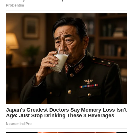
konačno će biti izrečeno, a vaš odnos postaće mnogo
snažniji.
Slobodne Škorpije privlače osobu koja dijeli njihove
životne vrijednosti.
Strijelac
Strijelčevima jedan sasvim neočekivan susret donosi
priliku za novu ljubavnu priču. Ono što će vas najviše
privući biće osjećaj prirodnosti i lakoće u komunikaciji.
Ako ste zauzeti, partner će vam pokazati koliko mu znači
vaša podrška.
Jarac