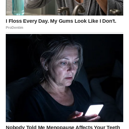
Vaga
Vage su među najvećim ljubavnim srećnicima narednog
perioda. Slobodne Vage upoznaće osobu koja će im
probuditi emocije kakve dugo nisu osjetile, dok će
zauzeti pripadnici ovog znaka doživjeti novu bliskost sa
partnerom.
Pred vama su trenuci koji će ostati među najljepšim
uspomenama.
Škorpija
Škorpijama dolazi vrijeme iskrenih razgovora i emotivnog
olakšanja. Sve ono što je dugo ostalo neizgovoreno