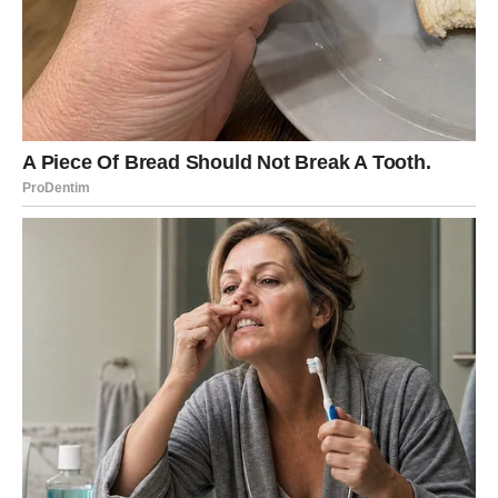
Djevica
Djevice će konačno spustiti emotivne zidove koje su
dugo gradile. Upravo tada u vaš život ulazi osoba koja će
vas osvojiti iskrenošću i toplinom.
Ako ste u vezi, odnos postaje stabilniji i ispunjen
međusobnim povjerenjem.