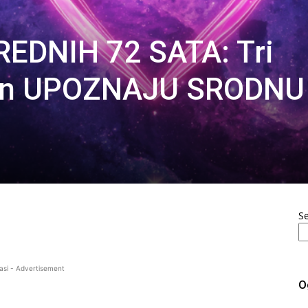
EDNIH 72 SATA: Tri
on UPOZNAJU SRODNU
S
asi - Advertisement
O