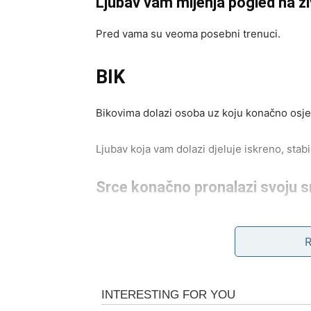
Ljubav vam mijenja pogled na ž
Pred vama su veoma posebni trenuci.
BIK
Bikovima dolazi osoba uz koju konačno osjeć
Ljubav koja vam dolazi djeluje iskreno, stab
Srce konačno pronalazi svoju s
Pred vama su veoma nježni i romantični tre
BLIZANCI
Zvijezde vam donose neočekivan susret koji