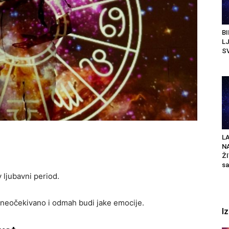
BI
LJ
SV
LA
N
ŽI
sa
 ljubavni period.
 neočekivano i odmah budi jake emocije.
I