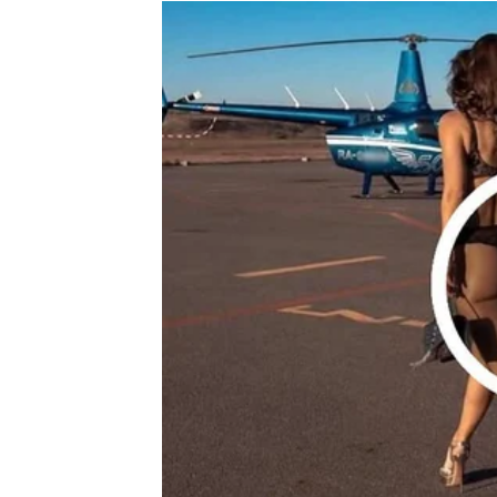
Jedna osoba sada budi emocije kakve dugo ni
Ništa više neće biti isto
Pred vama su veoma uzbudljivi emotivni tre
RAK
Rakovi su prvi znak koji u narednih 72 sata
Osoba koja dolazi donosi vam osjećaj mira, si
Sudbina vam šalje ljubav iz sno
Pred vama su veoma nježni i sudbinski tren