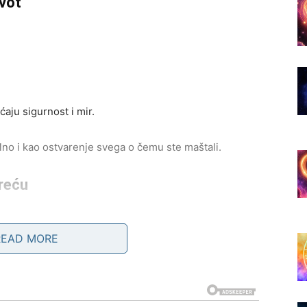
ivot
aju sigurnost i mir.
ilno i kao ostvarenje svega o čemu ste maštali.
reću
nuci.
READ MORE
 mijenja sve.