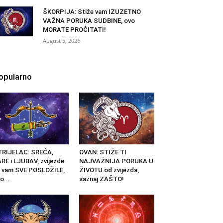
ŠKORPIJA: Stiže vam IZUZETNO
VAŽNA PORUKA SUDBINE, ovo
MORATE PROČITATI!
August 5, 2026
opularno
TRIJELAC: SREĆA,
OVAN: STIŽE TI
RE i LJUBAV, zvijezde
NAJVAŽNIJA PORUKA U
 vam SVE POSLOŽILE,
ŽIVOTU od zvijezda,
o...
saznaj ZAŠTO!