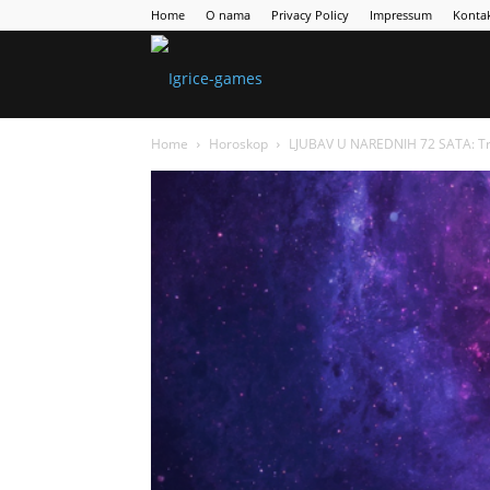
Home
O nama
Privacy Policy
Impressum
Konta
Games
Home
Horoskop
LJUBAV U NAREDNIH 72 SATA: T
Portal