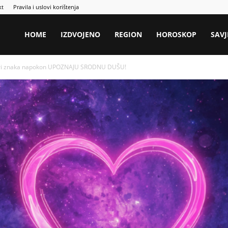
kt
Pravila i uslovi korištenja
HOME
IZDVOJENO
REGION
HOROSKOP
SAVJ
ri znaka napokon UPOZNAJU SRODNU DUŠU!