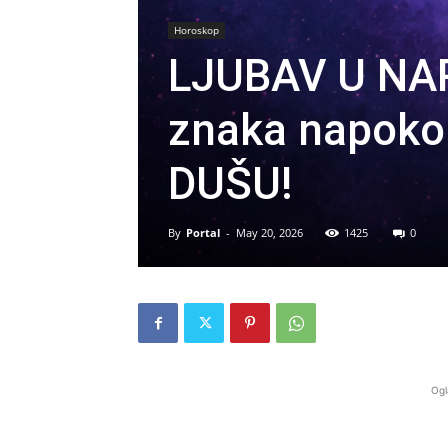
Horoskop
LJUBAV U NAR
znaka napok
DUŠU!
By
Portal
-
May 20, 2026
1425
0
Ogl