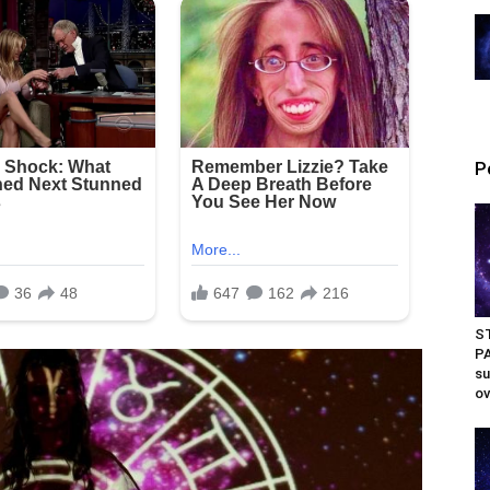
P
S
PA
su
ov