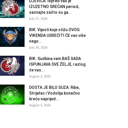
DJEVICA: Ispred vas je
IZUZETNO SREĆAN period,
saznajte zašto su ga...
July 31, 2026
BIK: Vijesti koje stižu OVOG
VIKENDA USREĆITI ĆE vas više
nego...
July 30, 2026
BIK: Sudbina vam BAŠ SADA
ISPUNJAVA SVE ŽELJE, razlog
će vas...
August 3, 2026
DOSTA JE BILO SUZA: Ribe,
Strijelac i Vodolija konačno
kreću naprijed...
August 3, 2026