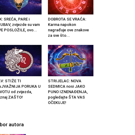
K: SREĆA, PARE i
DOBROTA SE VRAĆA:
UBAV, zvijezde su vam
Karma napokon
E POSLOŽILE, ovo...
nagrađuje ove znakove
za sve što...
V: STIŽE TI
STRIJELAC: NOVA
AJVAŽNIJA PORUKA U
SEDMICA nosi JAKO
VOTU od zvijezda,
PUNO IZNENAĐENJA,
znaj ZAŠTO!
pogledajte ŠTA VAS
OČEKUJE!
zbor autora