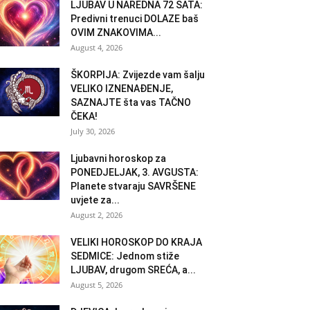
LJUBAV U NAREDNA 72 SATA:
Predivni trenuci DOLAZE baš
OVIM ZNAKOVIMA...
August 4, 2026
ŠKORPIJA: Zvijezde vam šalju
VELIKO IZNENAĐENJE,
SAZNAJTE šta vas TAČNO
ČEKA!
July 30, 2026
Ljubavni horoskop za
PONEDJELJAK, 3. AVGUSTA:
Planete stvaraju SAVRŠENE
uvjete za...
August 2, 2026
VELIKI HOROSKOP DO KRAJA
SEDMICE: Jednom stiže
LJUBAV, drugom SREĆA, a...
August 5, 2026