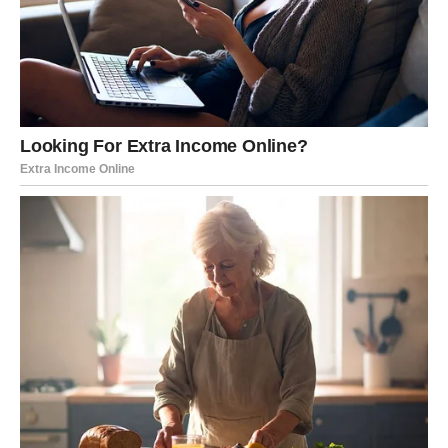
Poslije mnogo tuge dolazi osoba koja vam vraća vjeru da
prava ljubav ipak postoji.
Srce konačno bira sreću
Pred vama su veoma nježni i sudbinski trenuci.
LAV
Lavovima dolazi mnogo pažnje, novih emocija i ljubavne
sreće.
Jedna osoba potpuno je očarana vašom energijom i više
ne želi skrivati osjećaje.
Ljubav vam mijenja budućnost