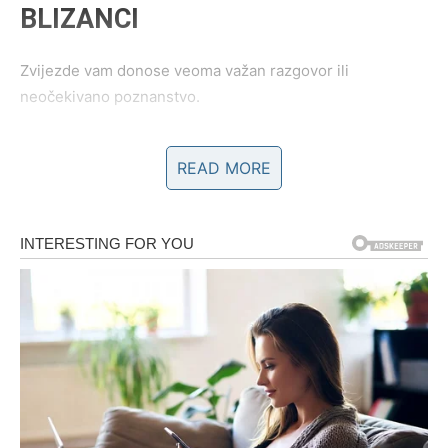
BLIZANCI
Zvijezde vam donose veoma važan razgovor ili
neočekivano poznanstvo.
Moguće je da ćete upoznati osobu sa kojom odmah
READ MORE
osjećate jaku povezanost.
Sudbina vam mijenja pogled na ljubav
Pred vama su veoma zanimljivi i emotivni trenuci.
RAK
Rakovi su među najvećim ljubavnim miljenicima u
narednih 72 sata.