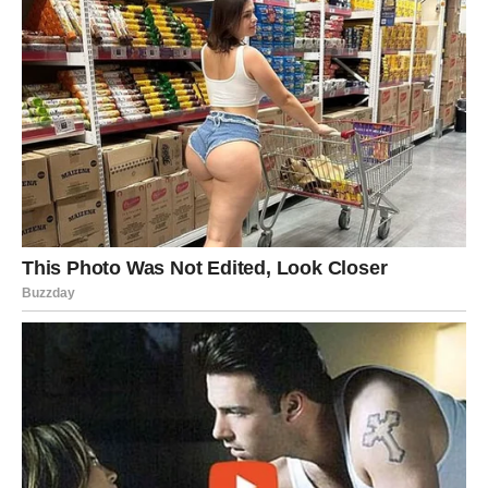
Pred vama su veoma važni emotivni trenuci.
VODOLIJA
Zvijezde vam donose neočekivanu ljubavnu priču koja
potpuno mijenja vaše planove.
Jedna osoba sada postaje mnogo važniji dio vašeg života
nego što ste očekivali.
Sudbina vam otvara srce
Pred vama su veoma posebni trenuci.
RIBE