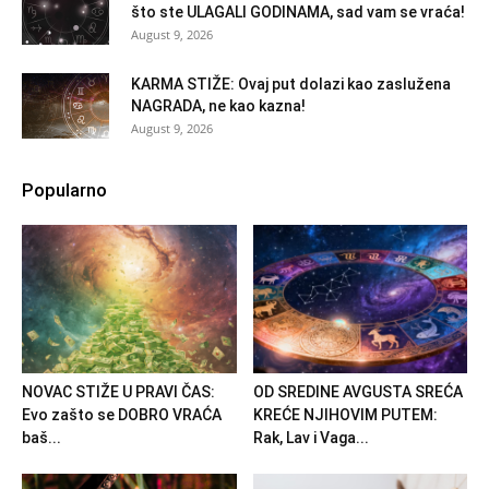
što ste ULAGALI GODINAMA, sad vam se vraća!
August 9, 2026
KARMA STIŽE: Ovaj put dolazi kao zaslužena
NAGRADA, ne kao kazna!
August 9, 2026
Popularno
NOVAC STIŽE U PRAVI ČAS:
OD SREDINE AVGUSTA SREĆA
Evo zašto se DOBRO VRAĆA
KREĆE NJIHOVIM PUTEM:
baš...
Rak, Lav i Vaga...