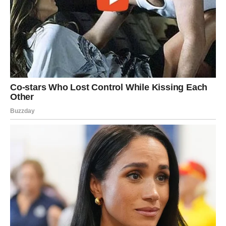
Ribe ulaze u jedan od najnježnijih i najemotivnijih perioda
u posljednje vrijeme.
Jedna osoba pokazuje koliko joj značite i vraća vam vjeru
da prava ljubav zaista postoji.
Ljubav liječi vašu dušu
Pred vama su trenuci puni topline, nježnosti i sreće.
Ljubav u narednih 72 sata donosi ogromne promjene
svim znakovima Zodijaka, ali posebno će blistati Rakovi,
Vage i Ribe kojima zvijezde šalju emocije koje mijenjaju
sve što su do sada mislili o ljubavi.
Ovo je period tokom kojeg univerzum pokazuje da prava
ljubav dolazi onda kada srce prestane sumnjati i konačno