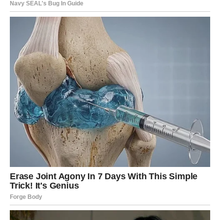
ŠKORPIJA
Pred vama je veoma snažna i strastvena ljubavna priča.
Jedna osoba sada budi emocije koje ste dugo pokušavali
sakriti.
Privlačnost postaje jača od svega
Pred vama su veoma intenzivni trenuci.
STRIJELAC
Nova energija donosi vam spontane susrete i mnogo
pozitivnih emocija.