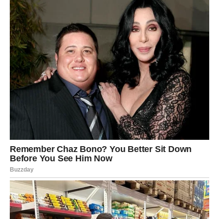
Jedna osoba vraća vam optimizam i vjeru da ljubav može
biti jednostavna i iskrena.
Sreća vam dolazi neočekivano
Pred vama su veoma lijepi trenuci.
JARAC
Jarčevi konačno dobijaju ljubav koja donosi sigurnost i
poštovanje.
Poslije mnogo razočaranja dolazi osoba koja želi ozbiljnu
budućnost sa vama.
Srce više ne želi čekati