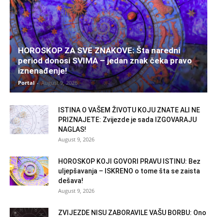
HOROSKOP ZA SVE ZNAKOVE: Šta naredni
period donosi SVIMA – jedan znak čeka pravo
iznenađenje!
Portal
-
August 9, 2026
ISTINA O VAŠEM ŽIVOTU KOJU ZNATE ALI NE
PRIZNAJETE: Zvijezde je sada IZGOVARAJU
NAGLAS!
August 9, 2026
HOROSKOP KOJI GOVORI PRAVU ISTINU: Bez
uljepšavanja – ISKRENO o tome šta se zaista
dešava!
August 9, 2026
ZVIJEZDE NISU ZABORAVILE VAŠU BORBU: Ono