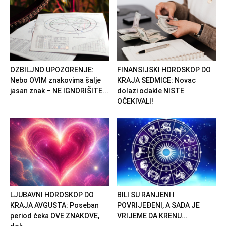
OZBILJNO UPOZORENJE:
FINANSIJSKI HOROSKOP DO
Nebo OVIM znakovima šalje
KRAJA SEDMICE: Novac
jasan znak – NE IGNORIŠITE...
dolazi odakle NISTE
OČEKIVALI!
LJUBAVNI HOROSKOP DO
BILI SU RANJENI I
KRAJA AVGUSTA: Poseban
POVRIJEĐENI, A SADA JE
period čeka OVE ZNAKOVE,
VRIJEME DA KRENU...