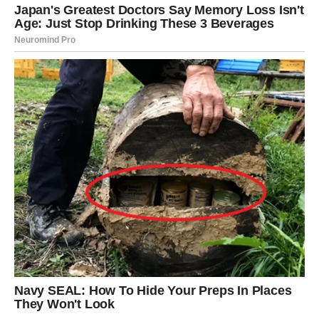
period.
Ako ste slobodni, moguće je poznanstvo koje odmah
djeluje kao nešto što ste čekali cijelog života.
Ljubav vam potpuno mijenja život
Pred vama su trenuci koje ćete dugo pamtiti.