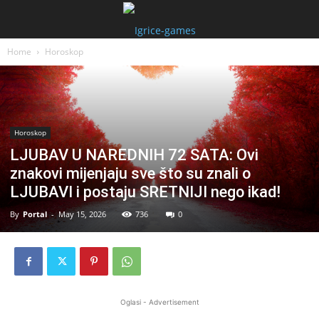
Home
Horoskop
Horoskop
LJUBAV U NAREDNIH 72 SATA: Ovi
znakovi mijenjaju sve što su znali o
LJUBAVI i postaju SRETNIJI nego ikad!
By
Portal
-
May 15, 2026
736
0
Oglasi - Advertisement