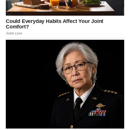
Pred vama su veoma uzbudljivi trenuci.
DJEVICA
Pred vama su dani tokom kojih ćete konačno prestati
skrivati emocije.
Jedna osoba pokazuje vam iskrenost i pažnju kakvu dugo
niste osjetili.
Mir ulazi u vaše srce
Pred vama su veoma posebni emotivni trenuci.
VAGA
Zvijezde vam donose veoma romantičan i sudbinski