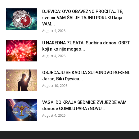
DJEVICA: OVO OBAVEZNO PROČITAJTE,
svemir VAM ŠALJE TAJNU PORUKU koja
VAM...
August 4, 2026
U NAREDNA 72 SATA: Sudbina donosi OBRT
koji niko nije mogao...
August 4, 2026
OSJEĆAJU SE KAO DA SU PONOVO ROĐENI:
Jarac, Bik i Djevica...
August 10, 2026
VAGA: DO KRAJA SEDMICE ZVIJEZDE VAM
donose GOMILU PARA i NOVU...
August 4, 2026