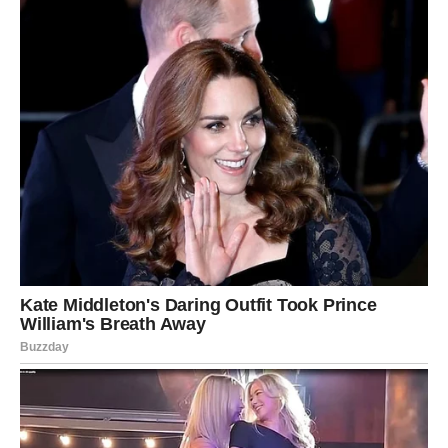
Jedna osoba vraća vam vjeru da ljubav može biti
jednostavna i iskrena.
Sreća vam dolazi neočekivano
Pred vama su veoma lijepi trenuci.
JARAC
Jarčevi konačno prestaju skrivati ono što osjećaju.
Jedan razgovor ili susret mogli bi vam potpuno
promijeniti pogled na ljubav.
Srce konačno govori glasnije od razuma