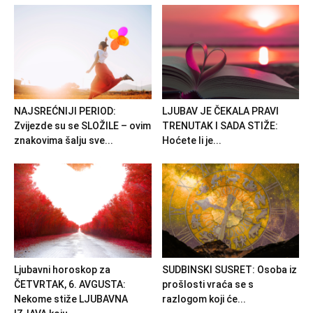
NAJSREĆNIJI PERIOD:
LJUBAV JE ČEKALA PRAVI
Zvijezde su se SLOŽILE – ovim
TRENUTAK I SADA STIŽE:
znakovima šalju sve...
Hoćete li je...
Ljubavni horoskop za
SUDBINSKI SUSRET: Osoba iz
ČETVRTAK, 6. AVGUSTA:
prošlosti vraća se s
Nekome stiže LJUBAVNA
razlogom koji će...