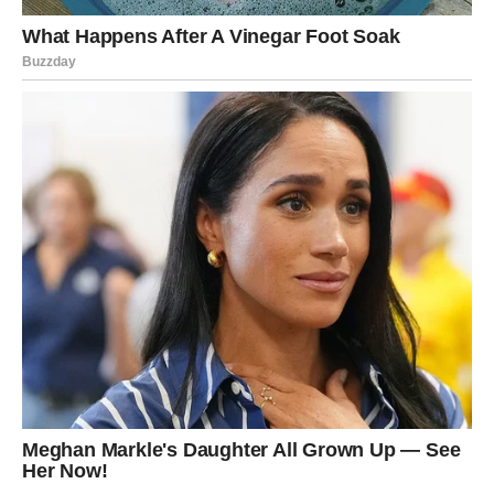
Ako ste slobodni, moguć je susret koji odmah djeluje kao
početak velike ljubavne priče.
Ljubav vam mijenja život
Pred vama su trenuci koje ćete dugo pamtiti.