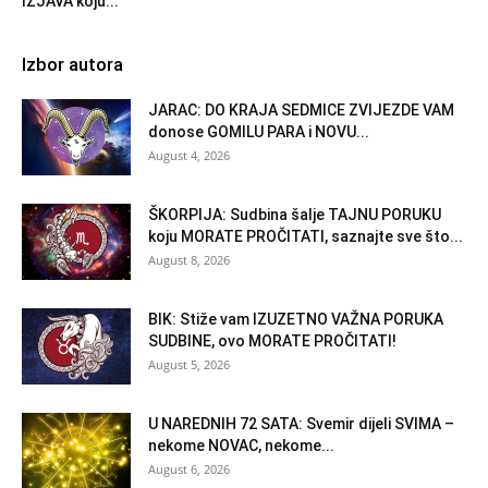
IZJAVA koju...
Izbor autora
JARAC: DO KRAJA SEDMICE ZVIJEZDE VAM
donose GOMILU PARA i NOVU...
August 4, 2026
ŠKORPIJA: Sudbina šalje TAJNU PORUKU
koju MORATE PROČITATI, saznajte sve što...
August 8, 2026
BIK: Stiže vam IZUZETNO VAŽNA PORUKA
SUDBINE, ovo MORATE PROČITATI!
August 5, 2026
U NAREDNIH 72 SATA: Svemir dijeli SVIMA –
nekome NOVAC, nekome...
August 6, 2026