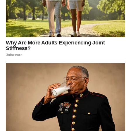
Poslije mnogo tuge dolazi osoba koja vam vraća vjeru u
ljubav i sreću.
Sudbina vam šalje emocije koje liječe
srce
Pred vama su veoma nježni i romantični trenuci.
LAV
Lavovima dolazi mnogo pažnje i komplimenata.
Jedna osoba sada ne može sakriti koliko je očarana vama.
Ljubav vam podiže raspoloženje
Pred vama su veoma romantični trenuci.