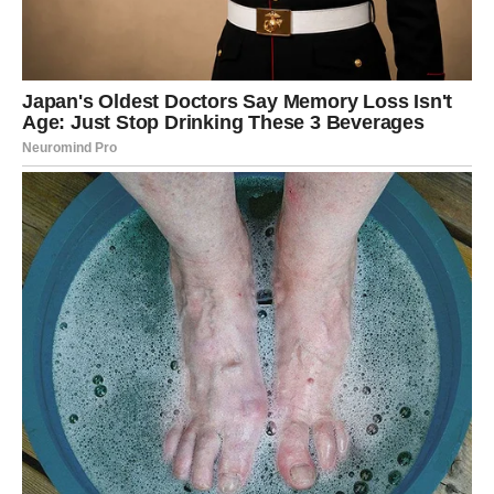
DJEVICA
Pred vama su trenuci tokom kojih više nećete moći
skrivati emocije.
Jedna osoba budi osjećaje koje ste dugo pokušavali
kontrolisati.
Srce bira iskreno i bez straha
Pred vama su veoma posebni trenuci.
VAGA
Zvijezde vam donose veoma romantičan i sudbinski
period.