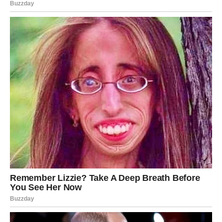
ŠKORPIJA
Pred vama je veoma snažna i strastvena ljubavna
energija.
Jedna osoba sada budi emocije koje više ne možete
ignorisati.
Bit ćete nevjerovatno zaljubljeni
Pred vama su veoma intenzivni trenuci.
STRIJELAC
Nova energija donosi vam spontane susrete i mnogo
pozitivnih emocija.