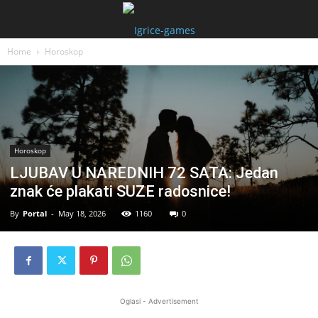
Home
Horoskop
Horoskop
LJUBAV U NAREDNIH 72 SATA: Jedan
znak će plakati SUZE radosnice!
By
Portal
-
May 18, 2026
1160
0
Oglasi - Advertisement