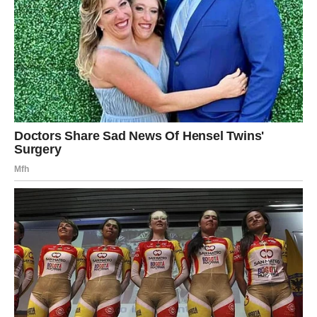
će im promijeniti život.
Jedna osoba sada pokazuje ljubav i emocije koje ste
dugo čekali, a sreća koju ćete osjetiti biće jača nego ikada
prije.
Plakat ćete suze radosnice zbog ljubavi
Pred vama su trenuci puni nježnosti, sreće i emocija.
Ljubav u narednih 72 sata donosi mnogim znakovima
Zodijaka romantiku, pomirenja i neočekivane emocije, ali
posebno će blistati Ribe kojima zvijezde šalju trenutke
sreće koje nikada neće zaboraviti.
Ovo je period tokom kojeg univerzum pokazuje da prava
ljubav uvijek pronađe način da dotakne srce onda kada