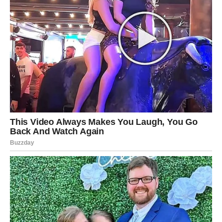
Pred vama su veoma važni emotivni trenuci.
VODOLIJA
Zvijezde vam donose neočekivanu ljubavnu priču koja
potpuno mijenja vaše planove.
Jedna osoba sada zauzima posebno mjesto u vašem
srcu.
Sudbina vam otvara vrata ljubavi
Pred vama su veoma posebni trenuci.
RIBE
Ribe će u naredna 72 sata doživjeti emotivan trenutak koji