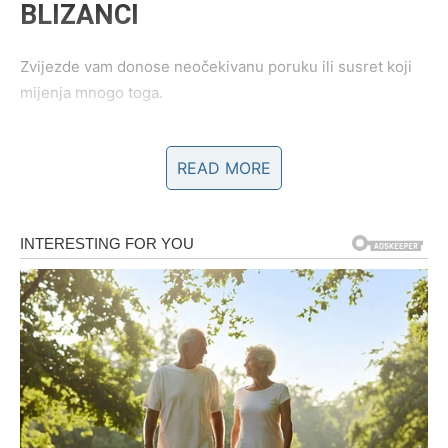
BLIZANCI
Zvijezde vam donose neočekivanu poruku ili susret koji
mijenja mnogo toga.
Moguće je poznanstvo koje odmah djeluje posebno i
READ MORE
sudbinski.
Ništa više neće biti isto
Pred vama su veoma uzbudljivi emotivni trenuci.
RAK
Rakovi su među najvećim ljubavnim miljenicima narednih
dana.