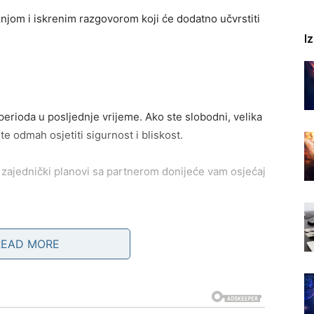
žnjom i iskrenim razgovorom koji će dodatno učvrstiti
I
 perioda u posljednje vrijeme. Ako ste slobodni, velika
 odmah osjetiti sigurnost i bliskost.
 zajednički planovi sa partnerom donijeće vam osjećaj
READ MORE
njihovu pažnju. Jedan razgovor mogao bi prerasti u nešto