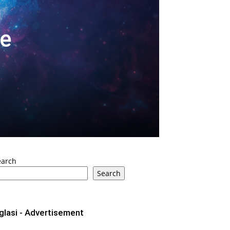
je
earch
Search
glasi - Advertisement