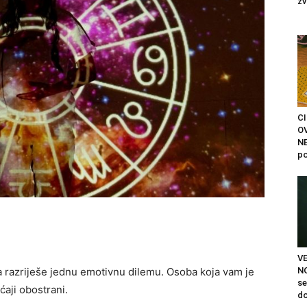
zv
C
O
N
po
V
N
 razriješe jednu emotivnu dilemu. Osoba koja vam je
se
ćaji obostrani.
do