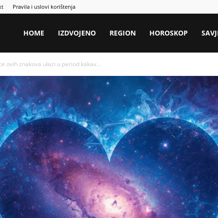
kt
Pravila i uslovi korištenja
HOME
IZDVOJENO
REGION
HOROSKOP
SAVJ
ovih znakova ulazi u period kakav...