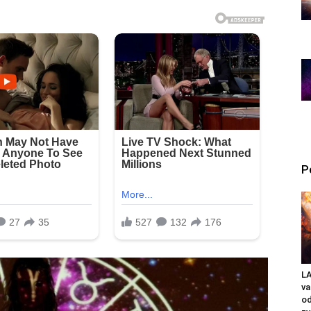
P
LA
v
od