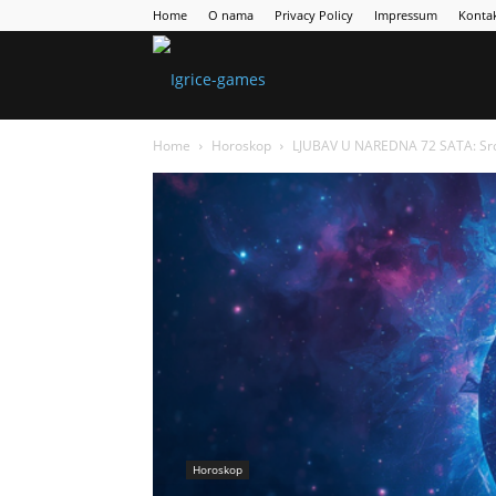
Home
O nama
Privacy Policy
Impressum
Konta
Games
Home
Horoskop
LJUBAV U NAREDNA 72 SATA: Srce 
Portal
Horoskop