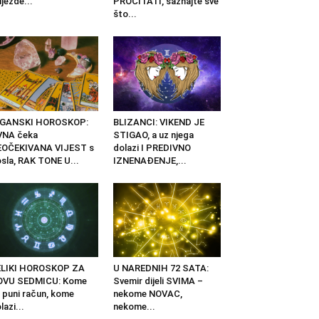
ijezde...
PROČITATI, saznajte sve
što...
IGANSKI HOROSKOP:
BLIZANCI: VIKEND JE
VNA čeka
STIGAO, a uz njega
EOČEKIVANA VIJEST s
dolazi I PREDIVNO
sla, RAK TONE U...
IZNENAĐENJE,...
ELIKI HOROSKOP ZA
U NAREDNIH 72 SATA:
OVU SEDMICU: Kome
Svemir dijeli SVIMA –
 puni račun, kome
nekome NOVAC,
lazi...
nekome...