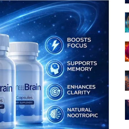
će da riješite sitne nesuglasice i unesete više vedrine
oji su dugo čekali. Neko će vam pokazati koliko mu
 će pronaći pravi trenutak da budu izgovorene.
 koji može označiti početak ozbiljne ljubavne priče.
komplimentima. Vaša harizma dolazi do izražaja, pa
naditi gestom koja će vam vratiti osmijeh i pokazati