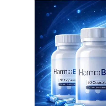
Ako ste u vezi, iskrena komunikacija pomoći 
u odnos.
Rak
Rakovima naredna tri dana donose odgovor k
značite, a emocije koje ste skrivali konačno
Slobodni Rakovi imaju velike šanse za susret
Lav
Lavovima slijedi period ispunjen pažnjom i 
ćete lako privlačiti ljude oko sebe.
Ako ste zauzeti, partner će vas prijatno izne