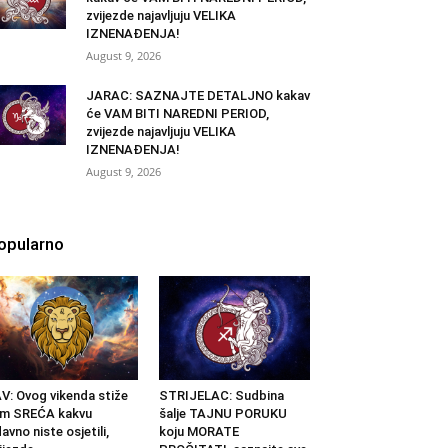
zvijezde najavljuju VELIKA
IZNENAĐENJA!
August 9, 2026
JARAC: SAZNAJTE DETALJNO kakav
će VAM BITI NAREDNI PERIOD,
zvijezde najavljuju VELIKA
IZNENAĐENJA!
August 9, 2026
opularno
V: Ovog vikenda stiže
STRIJELAC: Sudbina
am SREĆA kakvu
šalje TAJNU PORUKU
avno niste osjetili,
koju MORATE