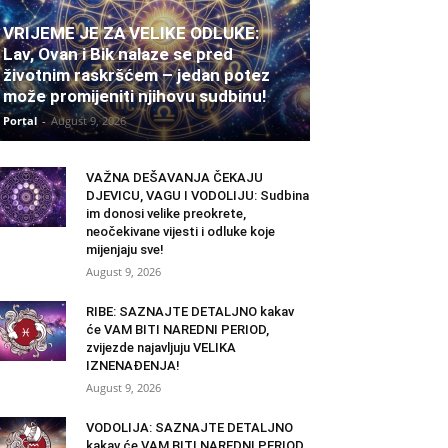
VRIJEME JE ZA VELIKE ODLUKE:
Lav, Ovan i Bik nalaze se pred
životnim raskršćem – jedan potez
može promijeniti njihovu sudbinu!
Portal
-
August 9, 2026
VAŽNA DEŠAVANJA ČEKAJU
DJEVICU, VAGU I VODOLIJU: Sudbina
im donosi velike preokrete,
neočekivane vijesti i odluke koje
mijenjaju sve!
August 9, 2026
RIBE: SAZNAJTE DETALJNO kakav
će VAM BITI NAREDNI PERIOD,
zvijezde najavljuju VELIKA
IZNENAĐENJA!
August 9, 2026
VODOLIJA: SAZNAJTE DETALJNO
kakav će VAM BITI NAREDNI PERIOD,