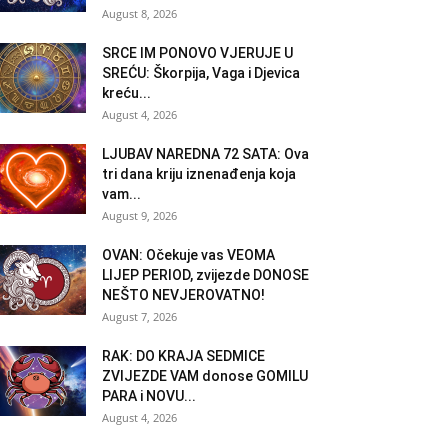
August 8, 2026
SRCE IM PONOVO VJERUJE U
SREĆU: Škorpija, Vaga i Djevica
kreću...
August 4, 2026
LJUBAV NAREDNA 72 SATA: Ova
tri dana kriju iznenađenja koja
vam...
August 9, 2026
OVAN: Očekuje vas VEOMA
LIJEP PERIOD, zvijezde DONOSE
NEŠTO NEVJEROVATNO!
August 7, 2026
RAK: DO KRAJA SEDMICE
ZVIJEZDE VAM donose GOMILU
PARA i NOVU...
August 4, 2026