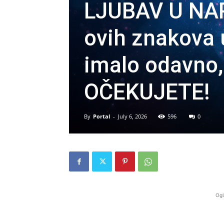
LJUBAV U NA
ovih znakova u
imalo odavno,
OČEKUJETE!
By
Portal
-
July 6, 2026
596
0
Ogl