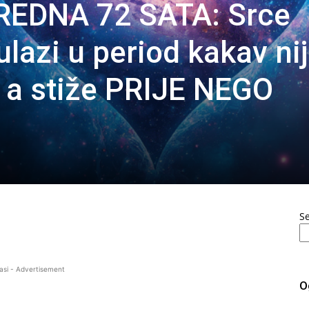
REDNA 72 SATA: Srce
lazi u period kakav ni
 a stiže PRIJE NEGO
S
asi - Advertisement
O