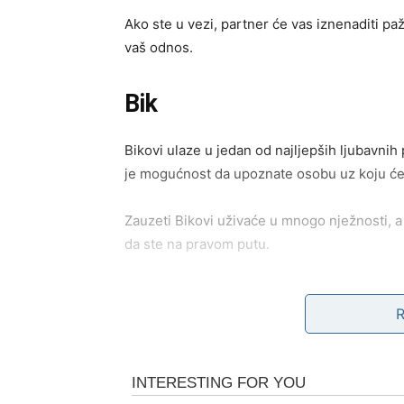
Ako ste u vezi, partner će vas iznenaditi pa
vaš odnos.
Bik
Bikovi ulaze u jedan od najljepših ljubavnih
je mogućnost da upoznate osobu uz koju ćete
Zauzeti Bikovi uživaće u mnogo nježnosti, a
da ste na pravom putu.
Blizanci
Blizanci će biti okruženi ljudima koji žele 
mnogo više nego što očekujete.