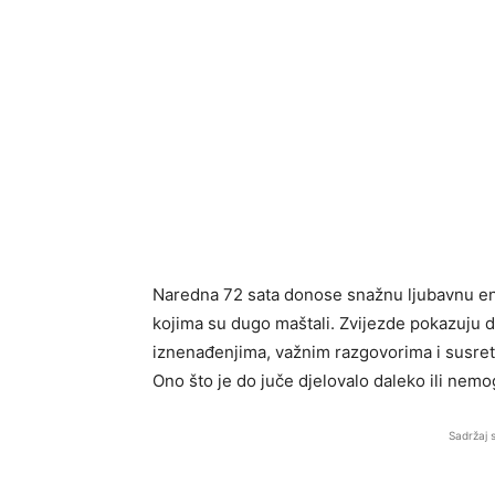
Naredna 72 sata donose snažnu ljubavnu en
kojima su dugo maštali. Zvijezde pokazuju d
iznenađenjima, važnim razgovorima i susreti
Ono što je do juče djelovalo daleko ili nem
Sadržaj 