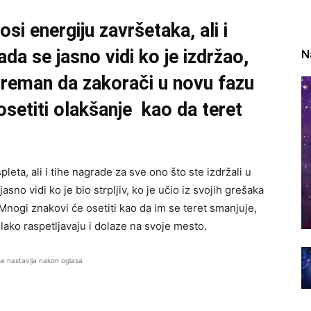
si energiju završetaka, ali i
da se jasno vidi ko je izdržao,
N
 spreman da zakorači u novu fazu
osetiti olakšanje kao da teret
eta, ali i tihe nagrade za sve ono što ste izdržali u
no vidi ko je bio strpljiv, ko je učio iz svojih grešaka
 Mnogi znakovi će osetiti kao da im se teret smanjuje,
lako raspetljavaju i dolaze na svoje mesto.
se nastavlja nakon oglasa