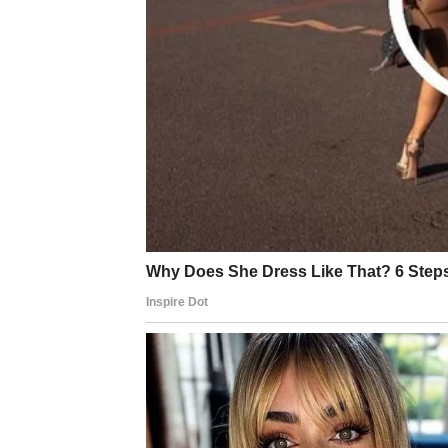
nesporazume koji su se taložili.
Novac:
Nova ideja ili projekat može doneti dodatni 
stvari odjednom.
Sreća:
Sreća dolazi kroz ljude – kroz kontakte, susr
Rak
Ljubav:
Rakovi doživljavaju emotivno čišćenje. Ako ste
i novi početak. U vezama se jača poverenje,
u ljubav.