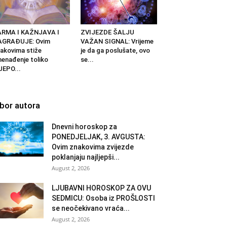
ARMA I KAŽNJAVA I
ZVIJEZDE ŠALJU
AGRAĐUJE: Ovim
VAŽAN SIGNAL: Vrijeme
akovima stiže
je da ga poslušate, ovo
nenađenje toliko
se...
JEPO...
zbor autora
Dnevni horoskop za
PONEDJELJAK, 3. AVGUSTA:
Ovim znakovima zvijezde
poklanjaju najljepši...
August 2, 2026
LJUBAVNI HOROSKOP ZA OVU
SEDMICU: Osoba iz PROŠLOSTI
se neočekivano vraća...
August 2, 2026