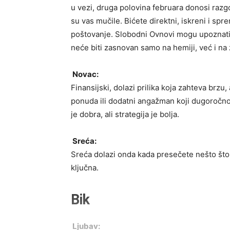
u vezi, druga polovina februara donosi razg
su vas mučile. Bićete direktni, iskreni i spr
poštovanje. Slobodni Ovnovi mogu upoznati o
neće biti zasnovan samo na hemiji, već i na
Novac:
Finansijski, dolazi prilika koja zahteva brz
ponuda ili dodatni angažman koji dugoročno
je dobra, ali strategija je bolja.
Sreća:
Sreća dolazi onda kada presečete nešto što 
ključna.
Bik
Ljubav: