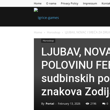
Home
O nama
Privacy Policy
Impressum
Konta
Games
Home
Horoskop
LJUBAV, NOVAC I SREĆA ZA DRUGU
Portal
Horoskop
LJUBAV, NOV
POLOVINU FEB
sudbinskih po
znakova Zodij
By
Portal
-
February 13, 2026
2196
0