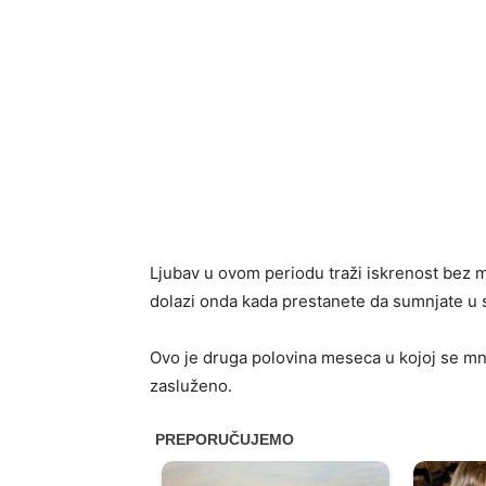
Ljubav u ovom periodu traži iskrenost bez m
dolazi onda kada prestanete da sumnjate u 
Ovo je druga polovina meseca u kojoj se mn
zasluženo.