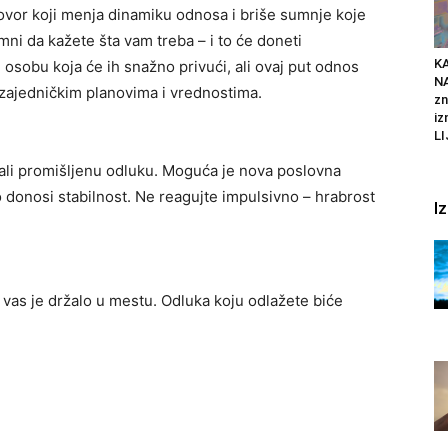
ovor koji menja dinamiku odnosa i briše sumnje koje
emni da kažete šta vam treba – i to će doneti
K
sobu koja će ih snažno privući, ali ovaj put odnos
N
 zajedničkim planovima i vrednostima.
zn
iz
LI
u, ali promišljenu odluku. Moguća je nova poslovna
 donosi stabilnost. Ne reagujte impulsivno – hrabrost
I
vas je držalo u mestu. Odluka koju odlažete biće