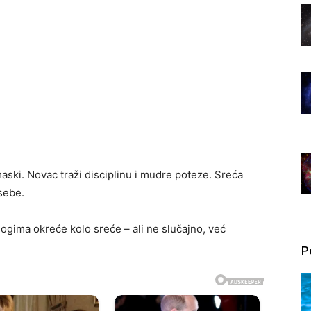
aski. Novac traži disciplinu i mudre poteze. Sreća
sebe.
ogima okreće kolo sreće – ali ne slučajno, već
P