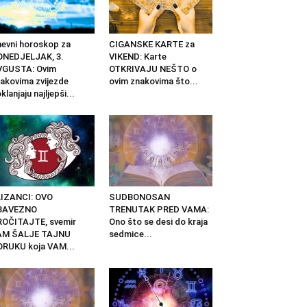
evni horoskop za
CIGANSKE KARTE za
ONEDJELJAK, 3.
VIKEND: Karte
VGUSTA: Ovim
OTKRIVAJU NEŠTO o
akovima zvijezde
ovim znakovima što...
klanjaju najljepši...
IZANCI: OVO
SUDBONOSAN
BAVEZNO
TRENUTAK PRED VAMA:
OČITAJTE, svemir
Ono što se desi do kraja
AM ŠALJE TAJNU
sedmice...
RUKU koja VAM...