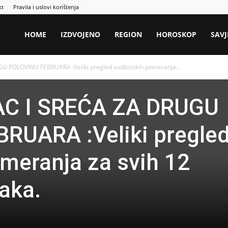
kt
Pravila i uslovi korištenja
HOME
IZDVOJENO
REGION
HOROSKOP
SAVJ
 POLOVINU FEBRUARA :Veliki pregled sudbinskih pomeranja...
AC I SREĆA ZA DRUGU
RUARA :Veliki pregle
meranja za svih 12
aka.