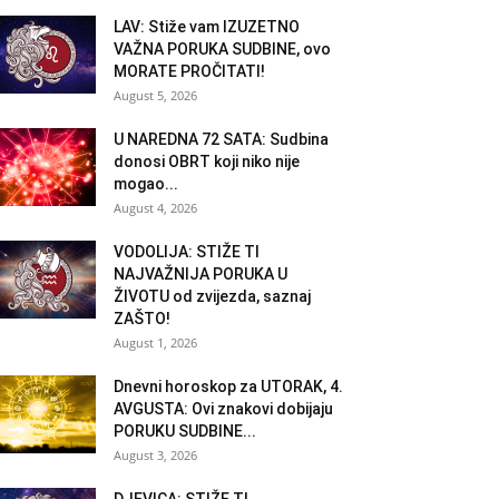
LAV: Stiže vam IZUZETNO
VAŽNA PORUKA SUDBINE, ovo
MORATE PROČITATI!
August 5, 2026
U NAREDNA 72 SATA: Sudbina
donosi OBRT koji niko nije
mogao...
August 4, 2026
VODOLIJA: STIŽE TI
NAJVAŽNIJA PORUKA U
ŽIVOTU od zvijezda, saznaj
ZAŠTO!
August 1, 2026
Dnevni horoskop za UTORAK, 4.
AVGUSTA: Ovi znakovi dobijaju
PORUKU SUDBINE...
August 3, 2026
DJEVICA: STIŽE TI