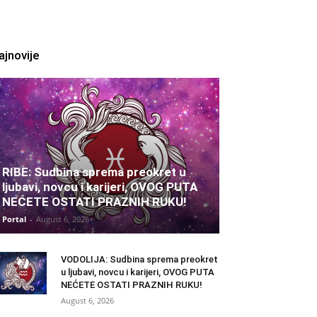
ajnovije
RIBE: Sudbina sprema preokret u
ljubavi, novcu i karijeri, OVOG PUTA
NEĆETE OSTATI PRAZNIH RUKU!
Portal
-
August 6, 2026
VODOLIJA: Sudbina sprema preokret
u ljubavi, novcu i karijeri, OVOG PUTA
NEĆETE OSTATI PRAZNIH RUKU!
August 6, 2026