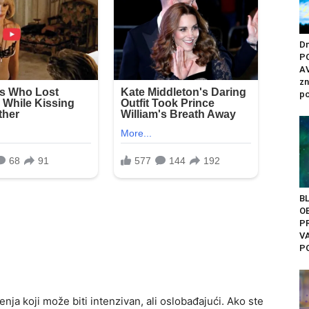
Dn
P
A
zn
po
BL
O
PR
V
PO
ja koji može biti intenzivan, ali oslobađajući. Ako ste