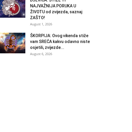
NAJVAŽNIJA PORUKA U
ŽIVOTU od zvijezda, saznaj
ZAŠTO!
August 1, 2026
ŠKORPIJA: Ovog vikenda stiže
vam SREĆA kakvu odavno niste
osjetili, zvijezde...
August 6, 2026