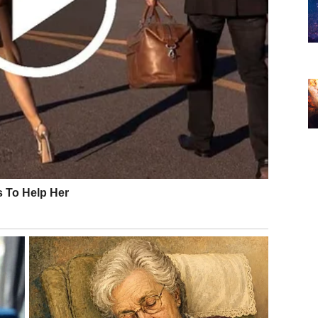
prihod. Važno je da ne rasipate energiju na previše
ete i razgovore koji otvaraju nova vrata.
 nosili bol iz prošlosti, sada dolazi prilika za oproštaj
 a slobodni Rakovi mogu doživeti susret koji vraća veru