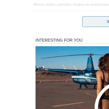
Bikovi ulaze u period u kojem se emotivna s
pokazuje više posvećenosti i sigurnosti, a r
Bikovi mogu započeti poznanstvo koje neće po
sigurno.
Novac:
Finansijska situacija se popravlja, posebno a
Moguće je rešavanje dugovanja ili sklapanje
Sreća:
Sreća dolazi kroz osećaj sigurnosti – kada s
Blizanci
Ljubav:
Komunikacija je vaša najveća snaga u ovom p
u dilemu, ali i nova osoba koja unosi osveže