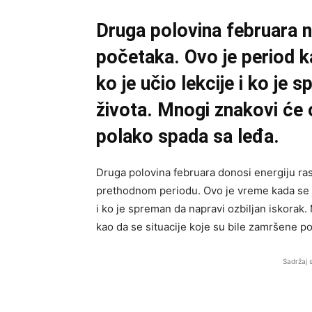
Druga polovina februara no
početaka. Ovo je period ka
ko je učio lekcije i ko je
života. Mnogi znakovi će 
polako spada sa leđa.
Druga polovina februara donosi energiju raspl
prethodnom periodu. Ovo je vreme kada se jas
i ko je spreman da napravi ozbiljan iskorak.
kao da se situacije koje su bile zamršene po
Sadržaj 