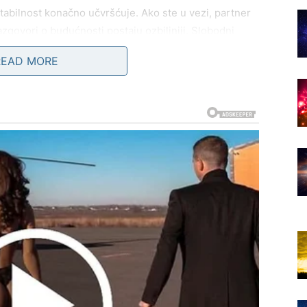
tabilnost konačno učvršćuje. Ako ste u vezi, partner
azgovori o budućnosti postaju ozbiljniji. Slobodni
četi dramatično, ali će se razvijati u nešto trajno i
READ MORE
ko ste prethodno ulagali trud bez vidljivog rezultata.
 dogovora koji vam vraća mir.
hvatite da imate stabilno tlo pod nogama.
eriodu. Moguća je poruka iz prošlosti koja vas stavlja
nje. Ako ste u vezi, otvoren razgovor može ukloniti