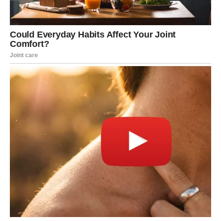
VAGA
Sudbinski susret donosi snažne emocije.
VODOLIJA
Neočekivano poznanstvo moglo bi prerasti u nešto
veoma ozbiljno.
Ljubav koja je čekala pravo vrijeme sada polako pronalazi
put do mnogih srca. Zvijezde pokazuju da se pred nama
nalazi period tokom kojeg će iskrene emocije imati priliku
procvjetati, a neka poznanstva vrlo brzo postati mnogo
važnija nego što se u početku činilo.
Najviše razloga za uzbuđenje imaju
Rakovi, Vage i