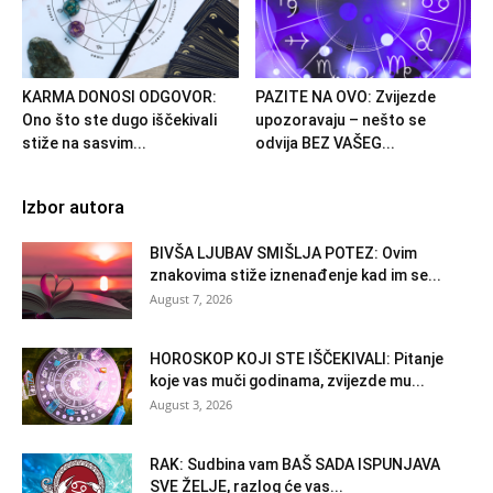
KARMA DONOSI ODGOVOR:
PAZITE NA OVO: Zvijezde
Ono što ste dugo iščekivali
upozoravaju – nešto se
stiže na sasvim...
odvija BEZ VAŠEG...
Izbor autora
BIVŠA LJUBAV SMIŠLJA POTEZ: Ovim
znakovima stiže iznenađenje kad im se...
August 7, 2026
HOROSKOP KOJI STE IŠČEKIVALI: Pitanje
koje vas muči godinama, zvijezde mu...
August 3, 2026
RAK: Sudbina vam BAŠ SADA ISPUNJAVA
SVE ŽELJE, razlog će vas...