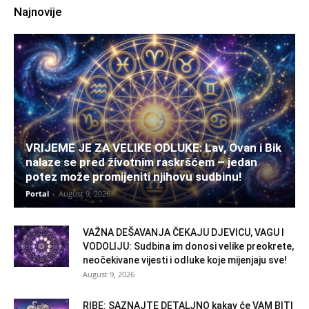
Najnovije
VRIJEME JE ZA VELIKE ODLUKE: Lav, Ovan i Bik
nalaze se pred životnim raskršćem – jedan
potez može promijeniti njihovu sudbinu!
Portal
-
August 9, 2026
VAŽNA DEŠAVANJA ČEKAJU DJEVICU, VAGU I
VODOLIJU: Sudbina im donosi velike preokrete,
neočekivane vijesti i odluke koje mijenjaju sve!
August 9, 2026
RIBE: SAZNAJTE DETALJNO kakav će VAM BITI