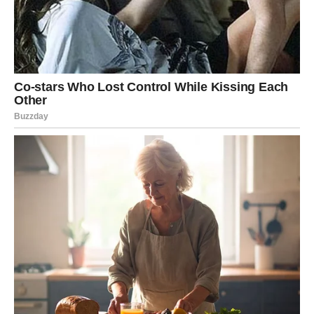
Duša prepoznaje svoju srodnu
energiju
Pred vama su veoma emotivni trenuci.
KO IMA NAJVEĆE ŠANSE ZA
NOVU LJUBAV?
Zvijezde posebno izdvajaju tri znaka:
RAK
Ljubav kakvu dugo priželjkuju konačno ulazi u njihov
život.