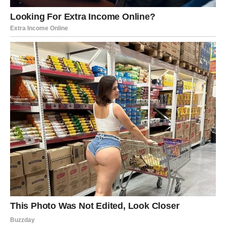
Pred vama su veoma važni trenuci.
VAGA
Vage očekuje period romantike i lijepih iznenađenja.
Osoba koja ulazi u vaš život nosi energiju koja vas odmah