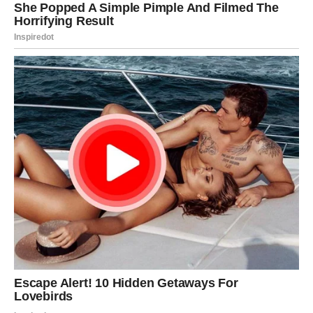
Vodolije
, ali svaki znak dobija priliku da prepozna osobu
koja mu može uljepšati budućnost.
Ponekad prava ljubav ne kasni. Ponekad jednostavno
stiže tačno onda kada smo spremni da je zadržimo. Zato
otvorite srce, jer ono što dolazi moglo bi biti mnogo
ljepše nego što ste zamišljali.