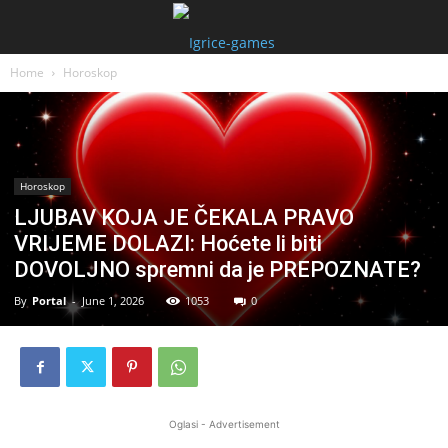
Home
Horoskop
Horoskop
LJUBAV KOJA JE ČEKALA PRAVO
VRIJEME DOLAZI: Hoćete li biti
DOVOLJNO spremni da je PREPOZNATE?
By
Portal
-
June 1, 2026
1053
0
Oglasi - Advertisement