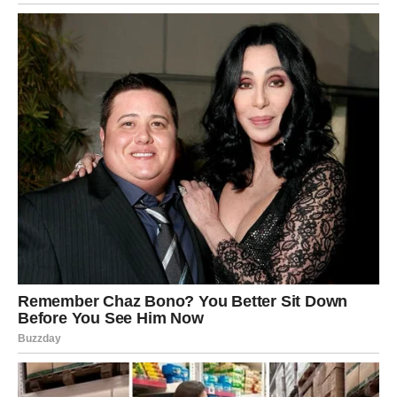
privlači.
Sudbina vam sprema posebno
poznanstvo
Pred vama su trenuci koje ćete dugo pamtiti.
ŠKORPIJA
Prošlost polako ostaje iza vas.
Nova osoba donosi emocije koje vam pomažu da
zatvorite stara poglavlja.
Ljubav vas vodi prema novom