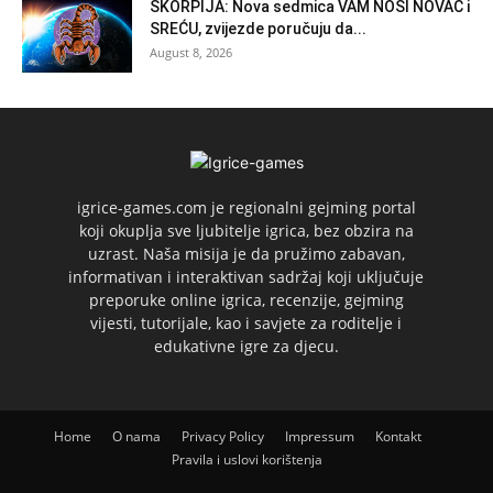
ŠKORPIJA: Nova sedmica VAM NOSI NOVAC i
SREĆU, zvijezde poručuju da...
August 8, 2026
igrice-games.com je regionalni gejming portal
koji okuplja sve ljubitelje igrica, bez obzira na
uzrast. Naša misija je da pružimo zabavan,
informativan i interaktivan sadržaj koji uključuje
preporuke online igrica, recenzije, gejming
vijesti, tutorijale, kao i savjete za roditelje i
edukativne igre za djecu.
Home
O nama
Privacy Policy
Impressum
Kontakt
Pravila i uslovi korištenja