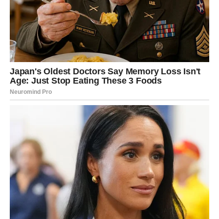
RAK
Rakovi ulaze u period velikih emotivnih promjena.
Ljubav koja dolazi nosi iskrenost, pažnju i osjećaj
sigurnosti koji ste dugo priželjkivali.
Srce vam konačno pronalazi
svoju sreću
Pred vama su veoma emotivni trenuci.
LAV
Vaša harizma privlači pažnju gdje god se pojavite.