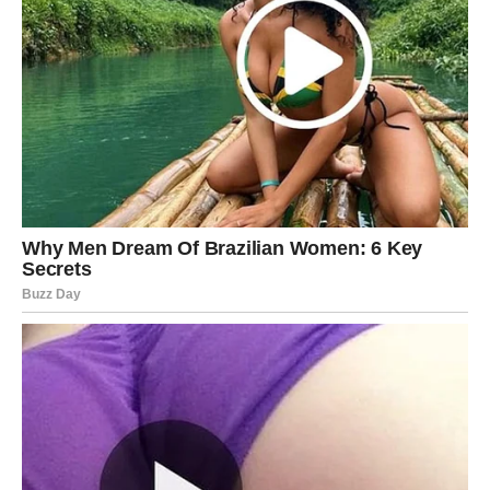
JARAC
Jarčevima dolazi osoba koja traži ozbiljnu vezu i
stabilnost.
Ovo nije vrijeme prolaznih emocija.
Srce vam šalje nekoga ko želi
ostati
Pred vama su veoma važni trenuci.
VODOLIJA
Neočekivan susret mogao bi potpuno promijeniti vaše
planove.