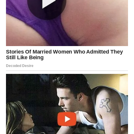
Neko ulazi u vaš život onda kada ste skoro prestali
očekivati ljubav.
Sudbina vam sprema veliko
iznenađenje
Pred vama su veoma uzbudljivi trenuci.
RIBE
Ribe ulaze u period topline, nježnosti i dubokih emocija.
Osoba koja dolazi razumije vas na način koji rijetko ko
može.