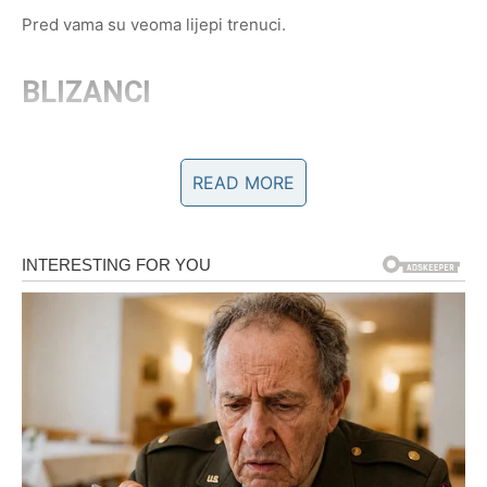
Pred vama su veoma lijepi trenuci.
BLIZANCI
Jedan razgovor mogao bi promijeniti vaš pogled na
ljubav.
READ MORE
Osoba koju trenutno doživljavate kao prijatelja mogla bi
pokazati mnogo više emocija.
Najljepše stvari dolaze
neočekivano
Pred vama su veoma zanimljivi trenuci.