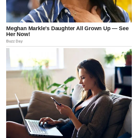
Jedna osoba mogla bi vas iznenaditi iskrenošću i
hrabrošću.
Ljubav vam dolazi bez upozorenja
Pred vama su veoma posebni trenuci.
DJEVICA
Vrijeme je da prestanete analizirati svaki detalj.
Prava ljubav ne traži savršen trenutak, već iskreno srce.
Ponekad osjećaji znaju više od
razuma