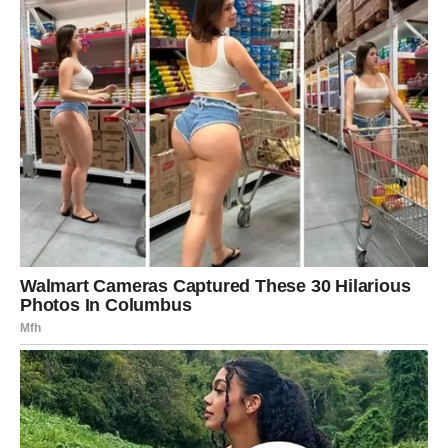
početku
Pred vama su veoma intenzivni trenuci.
STRIJELAC
Ljubavna sreća dolazi kroz putovanje, izlazak ili
neočekivan susret.
Budite otvoreni za nova poznanstva.
Sudbina vas vodi prema osobi
koja vas razumije
Pred vama su veoma lijepi trenuci.