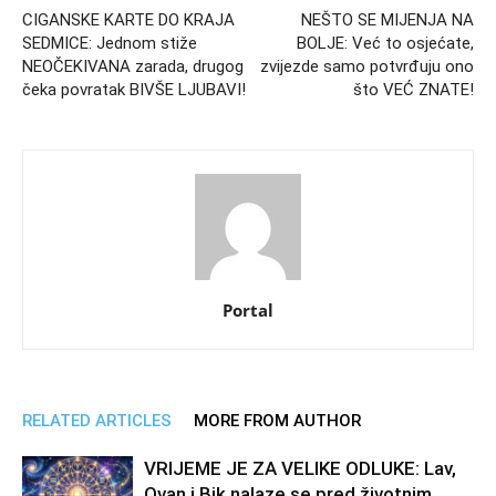
CIGANSKE KARTE DO KRAJA
NEŠTO SE MIJENJA NA
SEDMICE: Jednom stiže
BOLJE: Već to osjećate,
NEOČEKIVANA zarada, drugog
zvijezde samo potvrđuju ono
čeka povratak BIVŠE LJUBAVI!
što VEĆ ZNATE!
Portal
RELATED ARTICLES
MORE FROM AUTHOR
VRIJEME JE ZA VELIKE ODLUKE: Lav,
Ovan i Bik nalaze se pred životnim