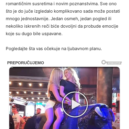
romantičnim susretima i novim poznanstvima. Sve ono
što je do juče izgledalo komplikovano sada može postati
mnogo jednostavnije. Jedan osmeh, jedan pogled ili
nekoliko iskrenih reči biće dovoljni da probude emocije
koje su dugo bile uspavane.
Pogledajte šta vas očekuje na ljubavnom planu.