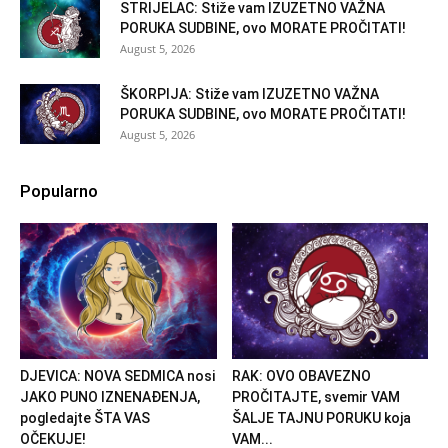
STRIJELAC: Stiže vam IZUZETNO VAŽNA
PORUKA SUDBINE, ovo MORATE PROČITATI!
August 5, 2026
ŠKORPIJA: Stiže vam IZUZETNO VAŽNA
PORUKA SUDBINE, ovo MORATE PROČITATI!
August 5, 2026
Popularno
DJEVICA: NOVA SEDMICA nosi
RAK: OVO OBAVEZNO
JAKO PUNO IZNENAĐENJA,
PROČITAJTE, svemir VAM
pogledajte ŠTA VAS
ŠALJE TAJNU PORUKU koja
OČEKUJE!
VAM...