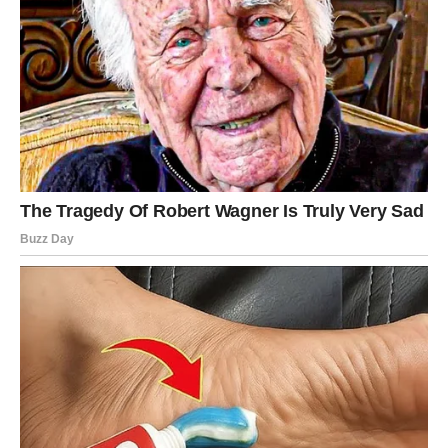
Najviše razloga za osmeh imaće Blizanci, Vage, Vodolije i
Ribe, jer upravo njima zvezde donose najviše romantike,
pažnje i mogućnost da započnu ili učvrste ljubavnu priču
koja će imati poseban značaj. Ipak, svaki znak dobija
priliku da ovog vikenda oseti više topline, bliskosti i
radosti. Ljubav često pronađe put baš onda kada joj širom
otvorimo vrata.