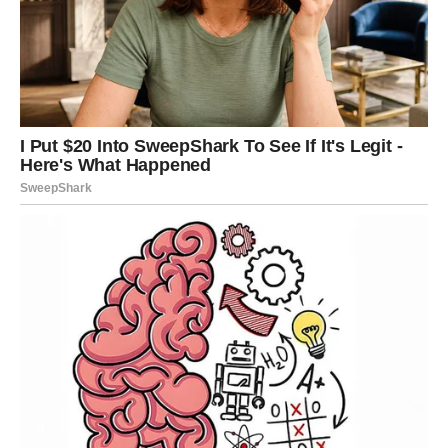
probuditi osećaj sigurnosti i topline već pri prvom
susretu.
Lav
Lavovima predstoji vikend ispunjen romantikom.
Privlačićete pažnju gde god da se pojavite, a jedna osoba
mogla bi otvoreno pokazati da želi da vas bolje upozna.
Ako ste u vezi, partner će vam prirediti prijatno
iznenađenje koje će vam dugo ostati u sećanju.
Devica
Device će tokom vikenda konačno spustiti emotivne
zidove koje su dugo gradile. Iskren razgovor sa osobom
koja vam je važna doneće mnogo više razumevanja i