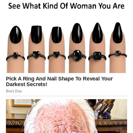
Ribe
Ribe očekuje vikend ispunjen nežnošću i toplim
emocijama. Partner će vas prijatno iznenaditi pažnjom i
iskrenim rečima koje će vam ostati u sećanju.
Slobodne Ribe imaju velike šanse da upoznaju osobu
koja će ih osvojiti dobrotom, pažnjom i razumevanjem.
Ovo poznanstvo moglo bi prerasti u veoma posebnu
ljubavnu priču.
Predstojeći vikend donosi mnogo više ljubavne sreće
nego što mnogi očekuju. Iskreni razgovori, romantični
susreti i nova poznanstva pokazaće da se srce uvek
otvara kada se pojavi prava osoba. Za mnoge će ovo biti
prilika da ostave iza sebe stare emotivne rane i naprave
mesto za lepe trenutke koji dolaze.