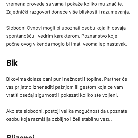
vremena provede sa vama i pokaže koliko mu značite.
Zajednički razgovori doneće više bliskosti i razumevanja.
Slobodni Ovnovi mogli bi upoznati osobu koja ih osvaja
spontanošću i vedrim karakterom. Poznanstvo koje
počne ovog vikenda moglo bi imati veoma lep nastavak.
Bik
Bikovima dolaze dani puni nežnosti i topline. Partner će
vas prijatno iznenaditi pažnjom ili gestom koja će vam
vratiti osećaj sigurnosti i pokazati koliko ste voljeni.
Ako ste slobodni, postoji velika mogućnost da upoznate
osobu koja razmišlja ozbiljno i želi stabilnu vezu.