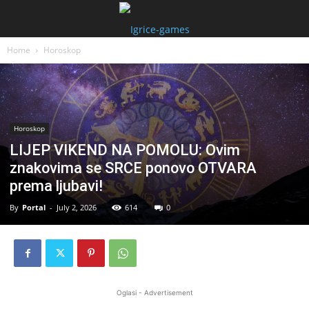
Home
Horoskop
Horoskop
LIJEP VIKEND NA POMOLU: Ovim
znakovima se SRCE ponovo OTVARA
prema ljubavi!
By
Portal
-
July 2, 2026
614
0
Oglasi - Advertisement