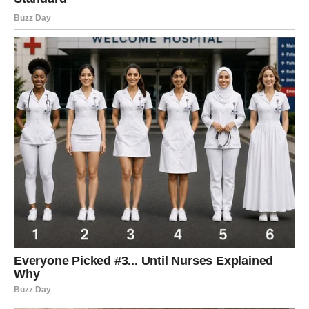
koja ih osvaja iskrenošću i smirenošću.
Strelac
Strelčevima vikend donosi vedru atmosferu i mnogo
prilika za nova poznanstva. Izlazak, putovanje ili druženje
sa prijateljima mogli bi postati početak jedne zanimljive
ljubavne priče.
Ako ste zauzeti, partner će želeti da zajedno provedete
što više vremena i napravite planove za naredni period.
Jarac
Jarčevima se emocije bude na najlepši način. Partner će
vam pokazati koliko mu je stalo do zajedničke budućnosti,