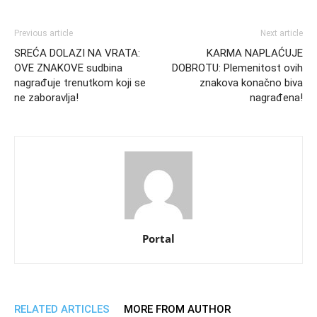
Previous article
Next article
SREĆA DOLAZI NA VRATA:
KARMA NAPLAĆUJE
OVE ZNAKOVE sudbina
DOBROTU: Plemenitost ovih
nagrađuje trenutkom koji se
znakova konačno biva
ne zaboravlja!
nagrađena!
Portal
RELATED ARTICLES
MORE FROM AUTHOR