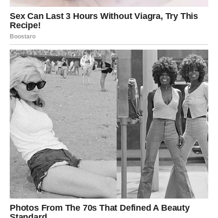
Škorpija
Škorpijama dolazi period u kojem će emocije biti mnogo
jasnije. Ako ste u vezi, rešavanje jedne dileme doneće
vam veliko olakšanje i još više poverenja.
Slobodne Škorpije imaju mogućnost da upoznaju osobu