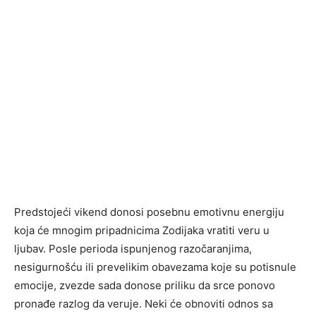
Predstojeći vikend donosi posebnu emotivnu energiju
koja će mnogim pripadnicima Zodijaka vratiti veru u
ljubav. Posle perioda ispunjenog razočaranjima,
nesigurnošću ili prevelikim obavezama koje su potisnule
emocije, zvezde sada donose priliku da srce ponovo
pronađe razlog da veruje. Neki će obnoviti odnos sa