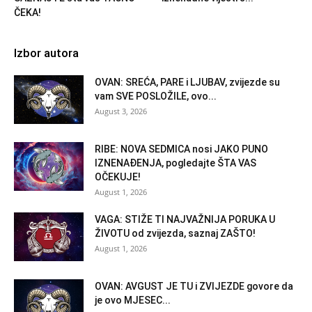
ČEKA!
Izbor autora
OVAN: SREĆA, PARE i LJUBAV, zvijezde su
vam SVE POSLOŽILE, ovo...
August 3, 2026
RIBE: NOVA SEDMICA nosi JAKO PUNO
IZNENAĐENJA, pogledajte ŠTA VAS
OČEKUJE!
August 1, 2026
VAGA: STIŽE TI NAJVAŽNIJA PORUKA U
ŽIVOTU od zvijezda, saznaj ZAŠTO!
August 1, 2026
OVAN: AVGUST JE TU i ZVIJEZDE govore da
je ovo MJESEC...