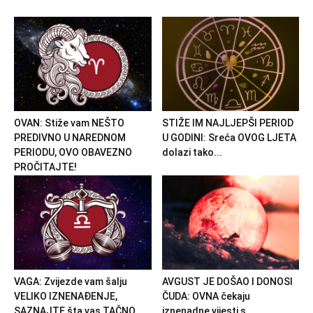
OVAN: Stiže vam NEŠTO
STIŽE IM NAJLJEPŠI PERIOD
PREDIVNO U NAREDNOM
U GODINI: Sreća OVOG LJETA
PERIODU, OVO OBAVEZNO
dolazi tako...
PROČITAJTE!
VAGA: Zvijezde vam šalju
AVGUST JE DOŠAO I DONOSI
VELIKO IZNENAĐENJE,
ČUDA: OVNA čekaju
SAZNAJTE šta vas TAČNO
iznenadne vijesti s...