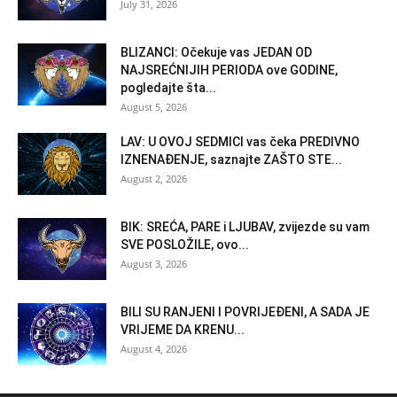
July 31, 2026
BLIZANCI: Očekuje vas JEDAN OD
NAJSREĆNIJIH PERIODA ove GODINE,
pogledajte šta...
August 5, 2026
LAV: U OVOJ SEDMICI vas čeka PREDIVNO
IZNENAĐENJE, saznajte ZAŠTO STE...
August 2, 2026
BIK: SREĆA, PARE i LJUBAV, zvijezde su vam
SVE POSLOŽILE, ovo...
August 3, 2026
BILI SU RANJENI I POVRIJEĐENI, A SADA JE
VRIJEME DA KRENU...
August 4, 2026