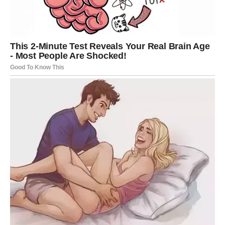
bliskosti.
Slobodne Device mogu upoznati nekoga ko deli njihove
životne vrednosti i sa kim će razgovor teći sasvim
prirodno.
Vaga
Vagama se srce ponovo otvara prema ljubavi. Ovaj vikend
donosi mnogo nežnosti, lepih reči i prijatnih iznenađenja.
Ako ste slobodni, moguće je poznanstvo koje će vam
vratiti osmeh i pokazati da prava osoba dolazi onda kada
je najmanje očekujete.
Zauzete Vage uživaće u pažnji partnera i zajedničkim
trenucima ispunjenim romantikom.