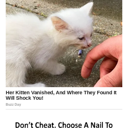
a vi ćete osetiti veliku sigurnost i zadovoljstvo.
Slobodni Jarčevi mogli bi upoznati osobu koja donosi mir,
stabilnost i osećaj da je konačno došlo pravo vreme za
ljubav.
Vodolija
Vodolije su među znakovima kojima se srce najviše
otvara ovog vikenda. Neočekivan susret ili poruka mogli
bi potpuno promeniti vaš pogled na ljubavni život. Osoba
koja ulazi u vašu svakodnevicu doneće mnogo radosti,
razumevanja i iskrenih emocija.
Ako ste u vezi, očekuju vas romantični trenuci i razgovori
koji će dodatno učvrstiti vaš odnos.