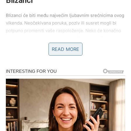
Blizanci
Blizanci će biti među najvećim ljubavnim srećnicima ovog
vikenda. Neočekivana poruka, poziv ili susret mogli bi
potpuno promeniti vaše raspoloženje. Neko će konačno
skupiti hrabrost da vam pokaže koliko mu značite.
READ MORE
Ako ste zauzeti, partner će vas obradovati iskrenim
rečima koje će dodatno učvrstiti vaš odnos.
Rak
Rakovima vikend donosi emotivni mir. Ako ste prolazili
kroz nesporazume sa voljenom osobom, sada dolazi
vreme za pomirenje i razgovore koji vraćaju poverenje.
Slobodni Rakovi mogli bi upoznati osobu koja će