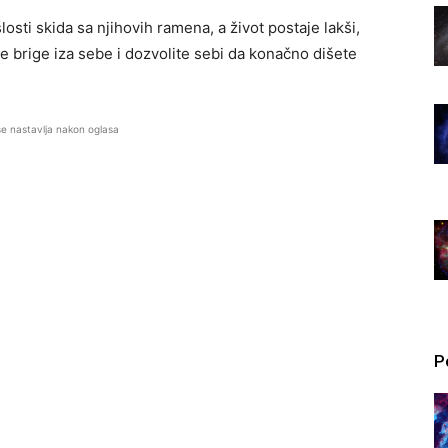
losti skida sa njihovih ramena, a život postaje lakši,
ite brige iza sebe i dozvolite sebi da konačno dišete
se nastavlja nakon oglasa
P