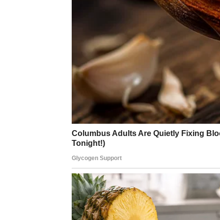
dugo mučilo i da konačno zatvori jedno pogla
dani u kojima se problemi povlače, a vi ponov
dolazi.