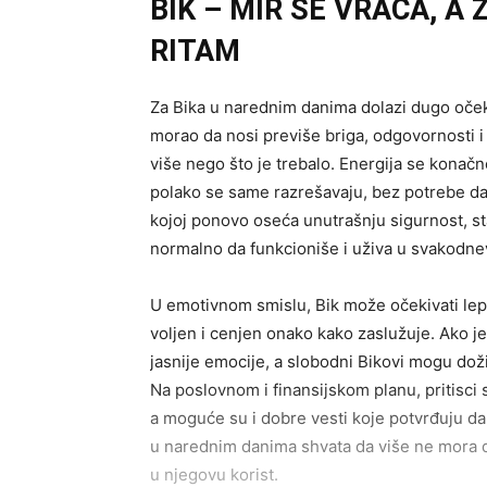
BIK – MIR SE VRAĆA, A
RITAM
Za Bika u narednim danima dolazi dugo oček
morao da nosi previše briga, odgovornosti i 
više nego što je trebalo. Energija se konačn
polako se same razrešavaju, bez potrebe da s
kojoj ponovo oseća unutrašnju sigurnost, sta
normalno da funkcioniše i uživa u svakodnev
U emotivnom smislu, Bik može očekivati lep
voljen i cenjen onako kako zaslužuje. Ako je
jasnije emocije, a slobodni Bikovi mogu doživ
Na poslovnom i finansijskom planu, pritisci s
a moguće su i dobre vesti koje potvrđuju da st
u narednim danima shvata da više ne mora d
u njegovu korist.