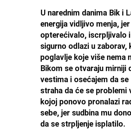
U narednim danima Bik i L
energija vidljivo menja, je
opterećivalo, iscrpljivalo 
sigurno odlazi u zaborav,
poglavlje koje više nema
Bikom se otvaraju mirniji 
vestima i osećajem da se
straha da će se problemi v
kojoj ponovo pronalazi ra
sebe, jer sudbina mu dono
da se strpljenje isplatilo.