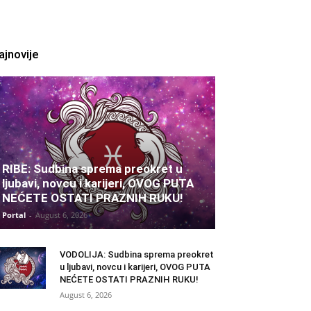
ajnovije
RIBE: Sudbina sprema preokret u
ljubavi, novcu i karijeri, OVOG PUTA
NEĆETE OSTATI PRAZNIH RUKU!
Portal
-
August 6, 2026
VODOLIJA: Sudbina sprema preokret
u ljubavi, novcu i karijeri, OVOG PUTA
NEĆETE OSTATI PRAZNIH RUKU!
August 6, 2026