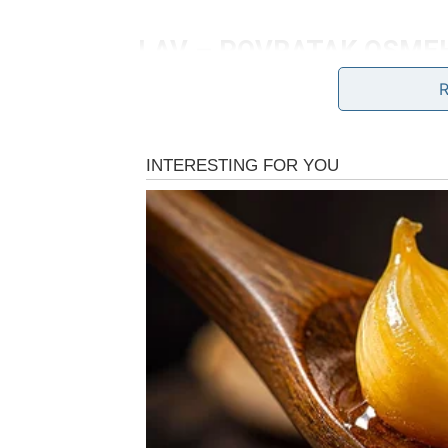
LAV – POVRATAK OSME
ŽIVOTNE RADOSTI
Lav u narednim danima izlazi iz jednog tešk
morao da bude jak i kada mu nije bilo do sna
ćuti kada je imao mnogo toga da kaže. Sada se
gube moć, a vi ponovo osećate da imate kont
optimizam i ona prepoznatljiva Lavovska isk
Na polju ljubavi, Lav može očekivati više paž
vredan ljubavi i poštovanja. Ako ste u vezi, 
razgovore, dok slobodni Lavovi mogu upoznat
potrebe da se dokazuju. Poslovno i životno, L