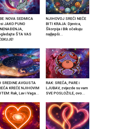
IBE: NOVA SEDMICA
NJIHOVOJ SREĆI NEĆE
osi JAKO PUNO
BITI KRAJA: Djevica,
ZNENAĐENJA,
Škorpija i Bik očekuju
gledajte ŠTA VAS
najljepši...
ČEKUJE!
D SREDINE AVGUSTA
RAK: SREĆA, PARE i
REĆA KREĆE NJIHOVIM
LJUBAV, zvijezde su vam
TEM: Rak, Lav i Vaga...
SVE POSLOŽILE, ovo...