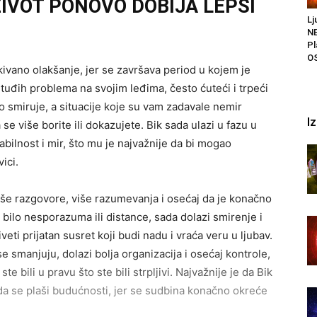
 ŽIVOT PONOVO DOBIJA LEPŠI
Lj
N
P
O
ivano olakšanje, jer se završava period u kojem je
tuđih problema na svojim leđima, često ćuteći i trpeći
o smiruje, a situacije koje su vam zadavale nemir
I
e više borite ili dokazujete. Bik sada ulazi u fazu u
bilnost i mir, što mu je najvažnije da bi mogao
ici.
še razgovore, više razumevanja i osećaj da je konačno
 bilo nesporazuma ili distance, sada dolazi smirenje i
eti prijatan susret koji budi nadu i vraća veru u ljubav.
e smanjuju, dolazi bolja organizacija i osećaj kontrole,
e bili u pravu što ste bili strpljivi. Najvažnije je da Bik
a se plaši budućnosti, jer se sudbina konačno okreće