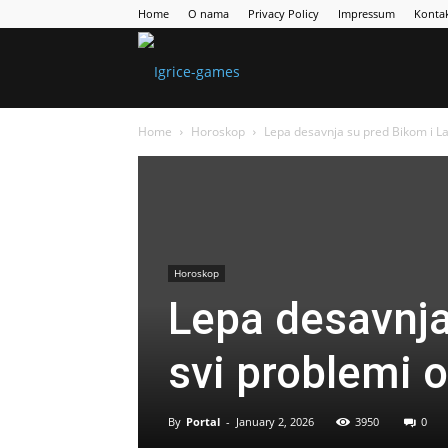
Home
O nama
Privacy Policy
Impressum
Konta
Games
Home
Horoskop
Lepa desavnja su pred Bikom i La
Portal
Horoskop
Lepa desavnja
svi problemi o
By
Portal
-
January 2, 2026
3950
0