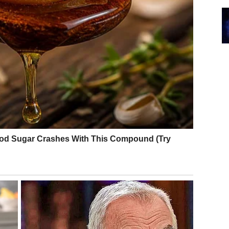
vlje koje je nosilo stres i nesigurnost. Pred vama su
o učite da uživate, planirate i verujete da najbolje tek