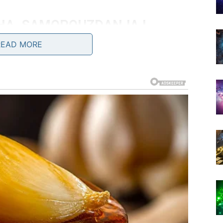
HA, SAMOPOUZDANJA I
READ MORE
og emotivnog i životnog perioda u kojem je često
ge, da se smeje dok je iznutra nosio razočaranja i da
 ta faza završava, jer problemi koji su vas pratili
rolu nad svojim životom. Energija se podiže, vraća se
ra koja vam daje snagu da idete napred bez straha.
nje, jasnije emocije i situacije koje mu potvrđuju da je
odnos se može stabilizovati i produbiti kroz iskrene
i osobu koja ih vidi onakvima kakvi zaista jesu, bez
av dobija priliku da se istakne, da reši nešto što ga je