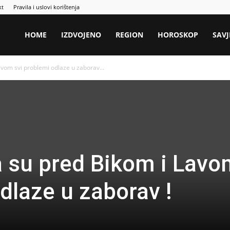
kt
Pravila i uslovi korištenja
HOME
IZDVOJENO
REGION
HOROSKOP
SAVJ
vom svi problemi odlaze u zaborav...
 su pred Bikom i Lavo
dlaze u zaborav !