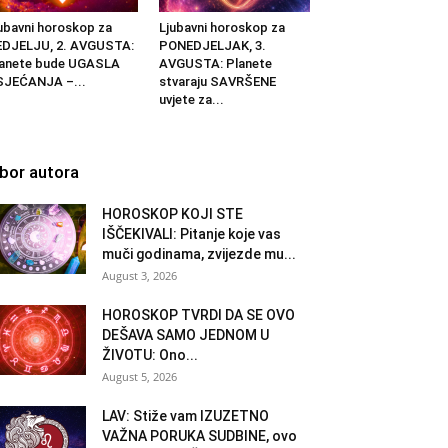
ubavni horoskop za
Ljubavni horoskop za
EDJELJU, 2. AVGUSTA:
PONEDJELJAK, 3.
lanete bude UGASLA
AVGUSTA: Planete
SJEĆANJA –...
stvaraju SAVRŠENE
uvjete za...
zbor autora
HOROSKOP KOJI STE
IŠČEKIVALI: Pitanje koje vas
muči godinama, zvijezde mu...
August 3, 2026
HOROSKOP TVRDI DA SE OVO
DEŠAVA SAMO JEDNOM U
ŽIVOTU: Ono...
August 5, 2026
LAV: Stiže vam IZUZETNO
VAŽNA PORUKA SUDBINE, ovo