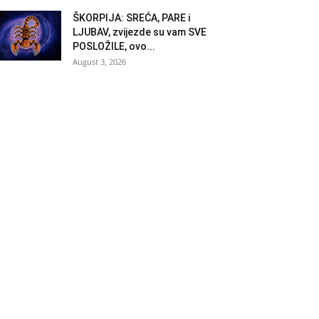
ŠKORPIJA: SREĆA, PARE i
LJUBAV, zvijezde su vam SVE
POSLOŽILE, ovo...
August 3, 2026