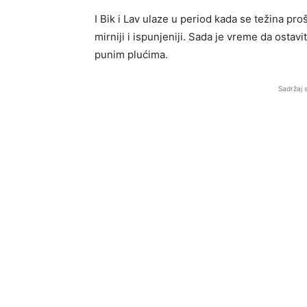
I Bik i Lav ulaze u period kada se težina proš
mirniji i ispunjeniji. Sada je vreme da ostav
punim plućima.
Sadržaj 