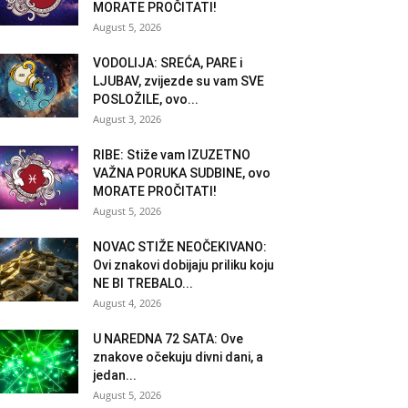
MORATE PROČITATI!
August 5, 2026
VODOLIJA: SREĆA, PARE i
LJUBAV, zvijezde su vam SVE
POSLOŽILE, ovo...
August 3, 2026
RIBE: Stiže vam IZUZETNO
VAŽNA PORUKA SUDBINE, ovo
MORATE PROČITATI!
August 5, 2026
NOVAC STIŽE NEOČEKIVANO:
Ovi znakovi dobijaju priliku koju
NE BI TREBALO...
August 4, 2026
U NAREDNA 72 SATA: Ove
znakove očekuju divni dani, a
jedan...
August 5, 2026