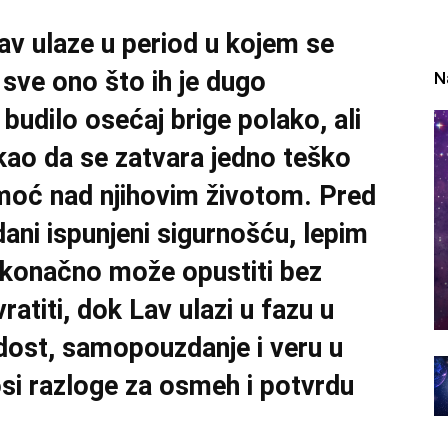
av ulaze u period u kojem se
r sve ono što ih je dugo
N
i budilo osećaj brige polako, ali
 kao da se zatvara jedno teško
 moć nad njihovim životom. Pred
dani ispunjeni sigurnošću, lepim
 konačno može opustiti bez
ratiti, dok Lav ulazi u fazu u
dost, samopouzdanje i veru u
si razloge za osmeh i potvrdu