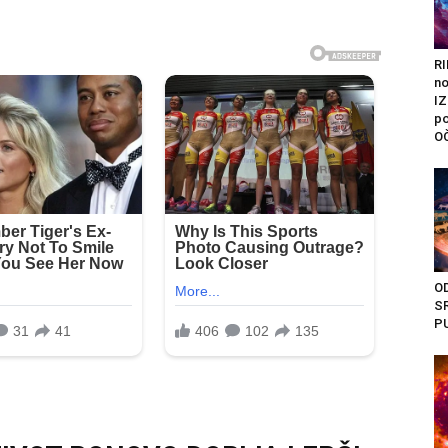
R
n
I
po
O
O
S
PU