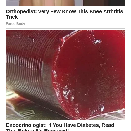
otapaju.
Zvezde
na kraju otvaranja donose nadu, jasnoću i viziju
budućnosti. Škorpija shvata da je sve imalo smisla. Da je
svaka borba vodila ka ovom trenutku razumevanja.
Ljubav:
kraj toksičnog obrasca; ili novi početak sa jasnim
pravilima.
Posao/novac:
poboljšanje kroz hrabru odluku; otvara se
novi izvor ili prilika.
Poruka karata:
Presek donosi slobodu – ne boj se svoje
snage.
RIBE – KARTE DONOSE
DUHOVNI MIR I EMOTIVNO
ISPUNJENJE