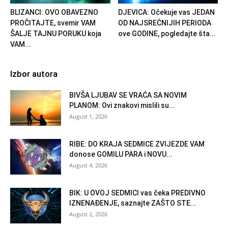
BLIZANCI: OVO OBAVEZNO
DJEVICA: Očekuje vas JEDAN
PROČITAJTE, svemir VAM
OD NAJSREĆNIJIH PERIODA
ŠALJE TAJNU PORUKU koja
ove GODINE, pogledajte šta...
VAM...
Izbor autora
BIVŠA LJUBAV SE VRAĆA SA NOVIM
PLANOM: Ovi znakovi mislili su...
August 1, 2026
RIBE: DO KRAJA SEDMICE ZVIJEZDE VAM
donose GOMILU PARA i NOVU...
August 4, 2026
BIK: U OVOJ SEDMICI vas čeka PREDIVNO
IZNENAĐENJE, saznajte ZAŠTO STE...
August 2, 2026