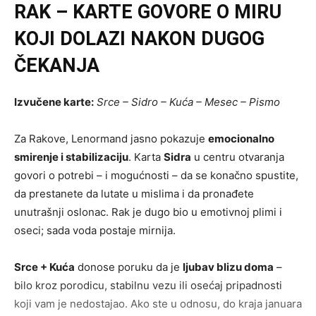
RAK – KARTE GOVORE O MIRU
KOJI DOLAZI NAKON DUGOG
ČEKANJA
Izvučene karte:
Srce – Sidro – Kuća – Mesec – Pismo
Za Rakove, Lenormand jasno pokazuje
emocionalno
smirenje i stabilizaciju
. Karta
Sidra
u centru otvaranja
govori o potrebi – i mogućnosti – da se konačno spustite,
da prestanete da lutate u mislima i da pronađete
unutrašnji oslonac. Rak je dugo bio u emotivnoj plimi i
oseci; sada voda postaje mirnija.
Srce + Kuća
donose poruku da je
ljubav blizu doma
–
bilo kroz porodicu, stabilnu vezu ili osećaj pripadnosti
koji vam je nedostajao. Ako ste u odnosu, do kraja januara