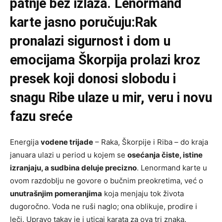
patnje bez izlaza. Lenormand
karte jasno poručuju:Rak
pronalazi sigurnost i dom u
emocijama Škorpija prolazi kroz
presek koji donosi slobodu i
snagu Ribe ulaze u mir, veru i novu
fazu sreće
Energija
vodene trijade
– Raka, Škorpije i Riba – do kraja
januara ulazi u period u kojem se
osećanja čiste, istine
izranjaju, a sudbina deluje precizno
. Lenormand karte u
ovom razdoblju ne govore o bučnim preokretima, već o
unutrašnjim pomeranjima
koja menjaju tok života
dugoročno. Voda ne ruši naglo; ona oblikuje, prodire i
leči. Upravo takav je i uticaj karata za ova tri znaka.