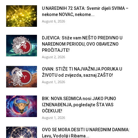
U NAREDNIH 72 SATA: Svemir dijeli SVIMA –
nekome NOVAC, nekome...
August 6, 2026
DJEVICA: Stiže vam NEŠTO PREDIVNO U
NAREDNOM PERIODU, OVO OBAVEZNO
PROČITAJTE!
August 2, 2026
OVAN: STIŽE TI NAJVAŽNIJA PORUKA U
ŽIVOTU od zvijezda, saznaj ZAŠTO!
August 1, 2026
BIK: NOVA SEDMICA nosi JAKO PUNO
IZNENAĐENJA, pogledajte ŠTA VAS
OČEKUJE!
August 1, 2026
OVO SE MORA DESITI U NAREDNIM DANIMA:
Lavu, Vodoliji i Ribama...