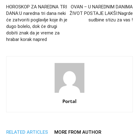
HOROSKOP ZA NAREDNA TRI
OVAN – U NAREDNIM DANIMA
DANA:U naredna tri dana neki
ŽIVOT POSTAJE LAKŠI:Nagrde
će zatvoriti poglavlje koje ih je
sudbine stizu za vas !
dugo bolelo, dok će drugi
dobiti znak da je vreme za
hrabar korak napred
Portal
RELATED ARTICLES
MORE FROM AUTHOR