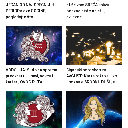
JEDAN OD NAJSREĆNIJIH
stiže vam SREĆA kakvu
PERIODA ove GODINE,
odavno niste osjetili,
pogledajte šta...
zvijezde...
VODOLIJA: Sudbina sprema
Ciganski horoskop za
preokret u ljubavi, novcu i
AVGUST: Karte otkrivaju ko
karijeri, OVOG PUTA...
upoznaje SRODNU DUŠU, a...