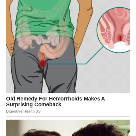
čak vi sami, napokon na svojoj strani.
Roda
na kraju
donosi promenu – ali blagu, prirodnu i pozitivnu.
Emotivna obnova, preseljenje, nova faza odnosa ili
unutrašnji preporod.
Ljubav:
nežna stabilnost; mogućnost ozbiljnog koraka.
Posao/novac:
spor, ali siguran napredak; promena koja
donosi olakšanje.
Poruka karata:
Kada ste u miru sa sobom, sudbina se
slaže.