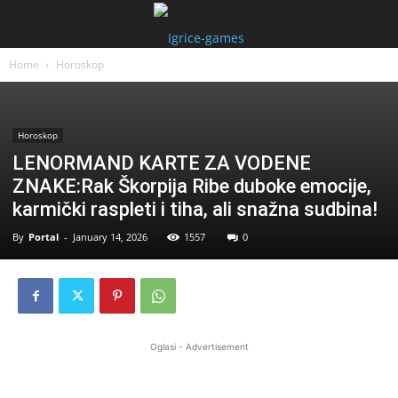
Home
Horoskop
Horoskop
LENORMAND KARTE ZA VODENE
ZNAKE:Rak Škorpija Ribe duboke emocije,
karmički raspleti i tiha, ali snažna sudbina!
By
Portal
-
January 14, 2026
1557
0
Oglasi - Advertisement