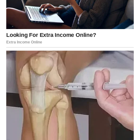
OSLOBAĐA
Izvučene karte:
Kosa – Zmija – Krst – Riba – Zvezde
Za Škorpije, Lenormand karte su snažne i direktne.
Kosa
na početku govori o
naglom preseku
– odluci ili događaju
koji se više ne može odlagati. Ovo nije kazna, već
oslobođenje. Karta
Zmije
upozorava na zapetljane
odnose, manipulaciju ili skrivene namere – ali ne da bi
vas uplašila, već da bi vas probudila.
Krst
potvrđuje da ste dugo nosili teret – emocionalni,
karmički ili psihološki. Do kraja januara taj teret se
skida
.
Možda kroz bolnu istinu, ali istinu koja leči. Nakon toga
dolazi
Riba
– karta protoka, novca, slobode i
emocionalnog olakšanja. Energija se pokreće, blokade se