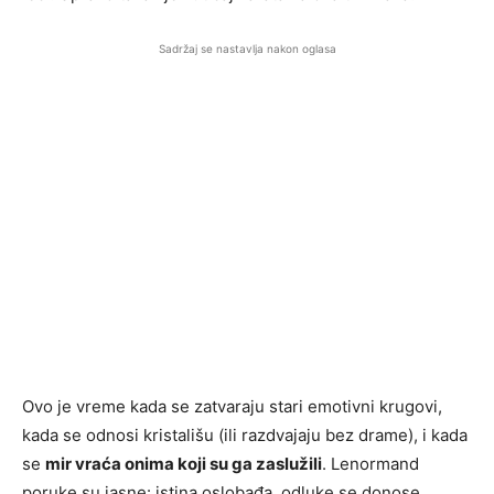
Sadržaj se nastavlja nakon oglasa
Ovo je vreme kada se zatvaraju stari emotivni krugovi,
kada se odnosi kristališu (ili razdvajaju bez drame), i kada
se
mir vraća onima koji su ga zaslužili
. Lenormand
poruke su jasne: istina oslobađa, odluke se donose