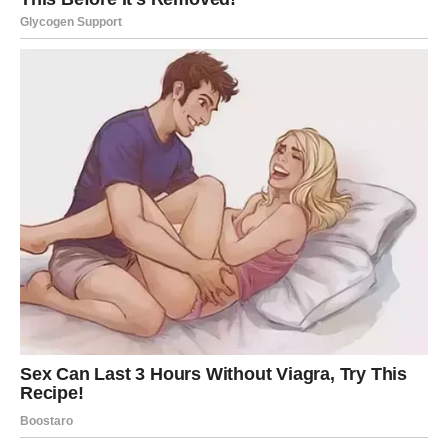
Izvučene karte:
Zvezde – Ljiljan – Prsten – Pas – Roda
Ribe ulaze u
najnežniji i najisceljujući
period januara.
Lenormand ovde govori o
duhovnom skladu
i povratku
vere.
Zvezde
na početku otvaranja pokazuju da ste
vođeni – intuicija vam je kompas i ona vas ne vara.
Ljiljan
donosi mir, strpljenje i zrelost. Ovo je karta tihe
sreće i emotivne stabilnosti.
Prsten
ukazuje na obavezu
ili dogovor – za neke Ribe to je učvršćivanje veze, za
druge obećanje sebi da više neće izdavati svoje potrebe.
Pas
je karta lojalnosti i podrške – neko stoji uz vas
iskreno i bez interesa. To može biti partner, prijatelj ili