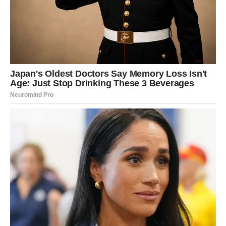
POSAO – DOLAZI VRIJEME DA
ZABLISTATE
Na poslovnom planu pred vama su dani tokom kojih ćete
imati priliku pokazati koliko vrijedite.
Ljudi koji su ranije sumnjali u vas mogli bi promijeniti
mišljenje.