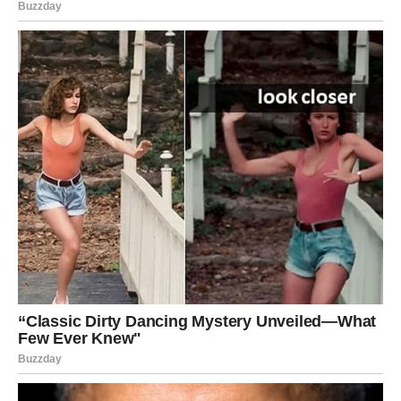
Slobodni Lavovi mogli bi upoznati osobu koja ih inspiriše
da vjeruju u ljepšu budućnost.
Zauzeti će osjetiti kako se odnos sa voljenom osobom
popravlja jer nestaje dio stresa koji ih je dugo
opterećivao.
VRIJEME JE DA POČNETE
VJEROVATI U VELIKE STVARI
Najveća greška koju sada možete napraviti jeste da
sumnjate u sebe.
Zvijezde vam ne šalju prilike bez razloga.
One vam pokazuju da ste spremni za više.