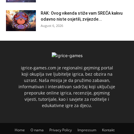
RAK: Ovog vikenda stiže vam SREĆA kakvu
odavno niste osjetili, zvijezde...
August 6, 2026
igrice-games.com je regionalni gejming portal
koji okuplja sve ljubitelje igrica, bez obzira na
uzrast. Naša misija je da pružimo zabavan,
informativan i interaktivan sadržaj koji uključuje
preporuke online igrica, recenzije, gejming
vijesti, tutorijale, kao i savjete za roditelje i
edukativne igre za djecu.
Home
O nama
Privacy Policy
Impressum
Kontakt