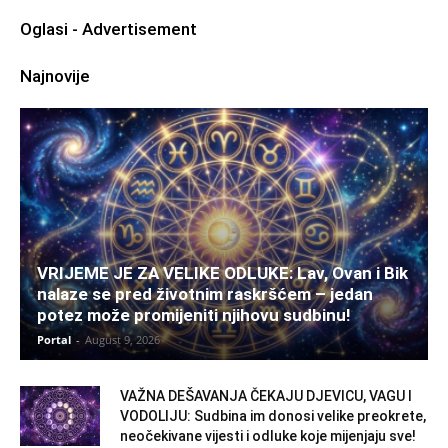
Oglasi - Advertisement
Najnovije
VRIJEME JE ZA VELIKE ODLUKE: Lav, Ovan i Bik
nalaze se pred životnim raskršćem – jedan
potez može promijeniti njihovu sudbinu!
Portal
-
August 9, 2026
VAŽNA DEŠAVANJA ČEKAJU DJEVICU, VAGU I
VODOLIJU: Sudbina im donosi velike preokrete,
neočekivane vijesti i odluke koje mijenjaju sve!