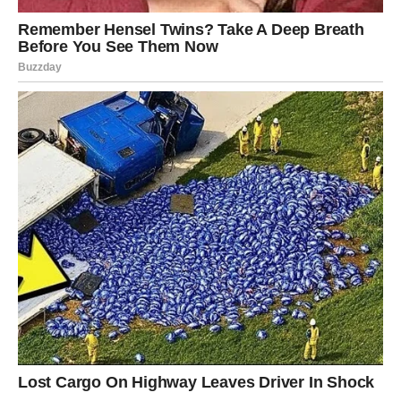
To može biti poslovni saradnik, prijatelj ili neko koga ćete
upoznati sasvim slučajno.
Nemojte podcjenjivati nove kontakte.
Ponekad upravo jedna osoba otvara vrata uspjeha koja su
godinama bila zatvorena.
LJUBAV I NOVAC KONAČNO IDU
ZAJEDNO
Kada se čovjek osjeća sigurnije finansijski, lakše
pronalazi mir i u drugim dijelovima života.
Zbog toga će mnogi Lavovi u narednom periodu osjetiti i
veću emotivnu stabilnost.