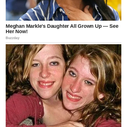
Vaš trud konačno postaje vidljiv.
Mnogi Lavovi mogli bi dobiti priznanje, napredovanje ili
priliku koja će ih dovesti korak bliže finansijskoj
sigurnosti.
Ako razmišljate o pokretanju vlastitog posla ili novom
projektu, zvijezde pokazuju da je pred vama period u
kojem hrabri potezi mogu donijeti velike rezultate.
JEDNA OSOBA IGRA VAŽNU
ULOGU U VAŠOJ SREĆI
U narednom periodu u vaš život ulazi osoba koja bi mogla
imati veoma značajan uticaj na vašu budućnost.