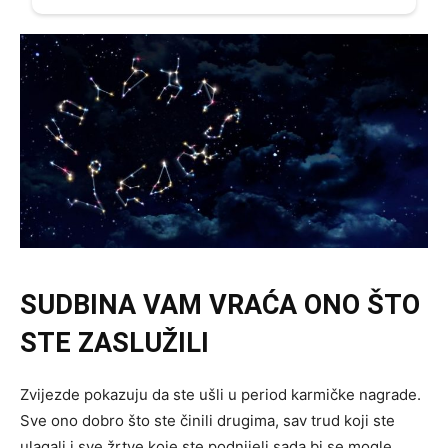
SUDBINA VAM VRAĆA ONO ŠTO
STE ZASLUŽILI
Zvijezde pokazuju da ste ušli u period karmičke nagrade.
Sve ono dobro što ste činili drugima, sav trud koji ste
ulagali i sve žrtve koje ste podnijeli sada bi se mogle