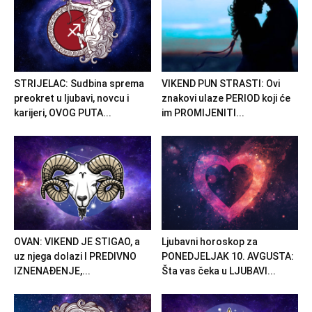
STRIJELAC: Sudbina sprema
VIKEND PUN STRASTI: Ovi
preokret u ljubavi, novcu i
znakovi ulaze PERIOD koji će
karijeri, OVOG PUTA...
im PROMIJENITI...
OVAN: VIKEND JE STIGAO, a
Ljubavni horoskop za
uz njega dolazi I PREDIVNO
PONEDJELJAK 10. AVGUSTA:
IZNENAĐENJE,...
Šta vas čeka u LJUBAVI...