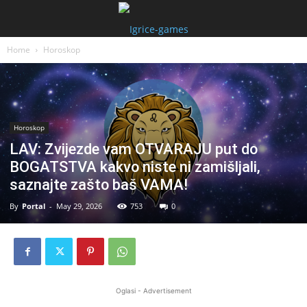
Home
Horoskop
Horoskop
LAV: Zvijezde vam OTVARAJU put do
BOGATSTVA kakvo niste ni zamišljali,
saznajte zašto baš VAMA!
By
Portal
-
May 29, 2026
753
0
Oglasi - Advertisement