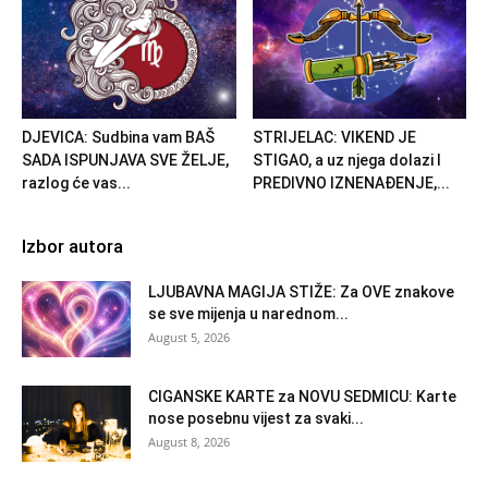
DJEVICA: Sudbina vam BAŠ
STRIJELAC: VIKEND JE
SADA ISPUNJAVA SVE ŽELJE,
STIGAO, a uz njega dolazi I
razlog će vas...
PREDIVNO IZNENAĐENJE,...
Izbor autora
LJUBAVNA MAGIJA STIŽE: Za OVE znakove
se sve mijenja u narednom...
August 5, 2026
CIGANSKE KARTE za NOVU SEDMICU: Karte
nose posebnu vijest za svaki...
August 8, 2026