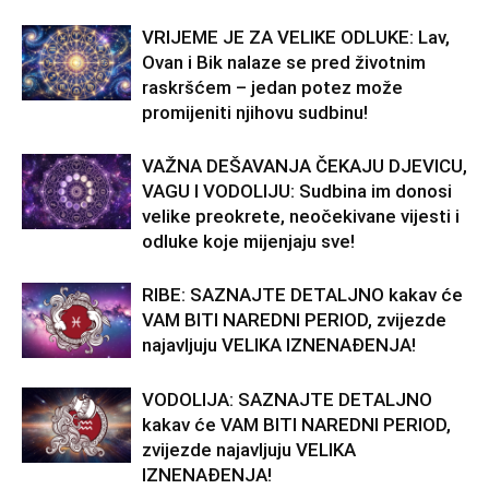
VRIJEME JE ZA VELIKE ODLUKE: Lav,
Ovan i Bik nalaze se pred životnim
raskršćem – jedan potez može
promijeniti njihovu sudbinu!
VAŽNA DEŠAVANJA ČEKAJU DJEVICU,
VAGU I VODOLIJU: Sudbina im donosi
velike preokrete, neočekivane vijesti i
odluke koje mijenjaju sve!
RIBE: SAZNAJTE DETALJNO kakav će
VAM BITI NAREDNI PERIOD, zvijezde
najavljuju VELIKA IZNENAĐENJA!
VODOLIJA: SAZNAJTE DETALJNO
kakav će VAM BITI NAREDNI PERIOD,
zvijezde najavljuju VELIKA
IZNENAĐENJA!