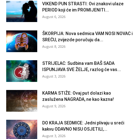
VIKEND PUN STRASTI: Ovi znakovi ulaze
PERIOD koji će im PROMIJENITI...
August 6, 2026
ŠKORPIJA: Nova sedmica VAM NOSI NOVAC i
SREĆU, zvijezde poručuju da...
August 8, 2026
STRIJELAC: Sudbina vam BAŠ SADA
ISPUNJAVA SVE ŽELJE, razlog će vas...
August 3, 2026
KARMA STIŽE: Ovaj put dolazi kao
zaslužena NAGRADA, ne kao kazna!
August 9, 2026
DO KRAJA SEDMICE: Jedni plivaju u sreći
kakvu ODAVNO NISU OSJETILI,...
August 3, 2026