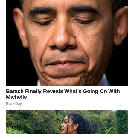
Spremni za uspjeh.
Spremni za obilje.
Spremni za život o kojem ste dugo maštali.
Zato ne dozvolite da vas strah zaustavi kada se pred
vama pojavi prilika koja djeluje prevelika.
Jer upravo ta prilika mogla bi biti početak bogatstva kakvo
niste ni zamišljali.
A zvijezde jasno poručuju – razlog zašto se sve ovo
događa baš vama jeste činjenica da ste svojom
hrabrošću, snagom konačno zaslužili da vam život vrati
više nego što ste ikada očekivali.