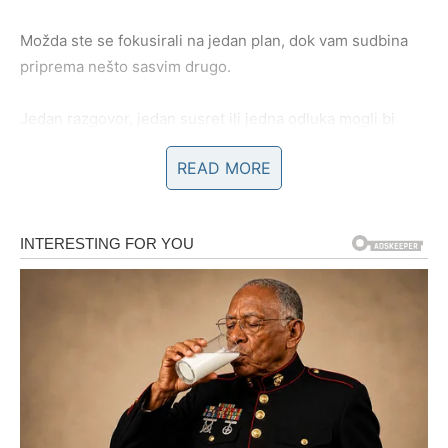
Možda ste se fokusirali na jedan plan, dok vam sudbina
priprema nešto sasvim drugo.
Jedan razgovor, jedan susret ili jedna odluka mogli bi
pokrenuti lanac događaja koji će značajno popraviti vašu
READ MORE
finansijsku situaciju.
Zvijezde poručuju da budete otvoreni za nove ideje i
prilike.
Nemojte odbijati ono što na prvi pogled djeluje neobično.
Upravo se tamo krije vaša velika šansa.