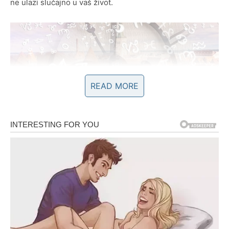
ne ulazi slučajno u vaš život.
READ MORE
PROŠLOST SE PONOVO VRAĆA
U VAŠ ŽIVOT
Mnogi Lavovi mogli bi tokom narednog perioda ponovo
uspostaviti kontakt sa osobom iz prošlosti.