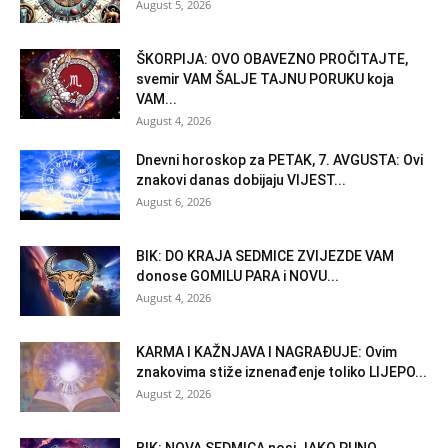
August 5, 2026
ŠKORPIJA: OVO OBAVEZNO PROČITAJTE,
svemir VAM ŠALJE TAJNU PORUKU koja
VAM...
August 4, 2026
Dnevni horoskop za PETAK, 7. AVGUSTA: Ovi
znakovi danas dobijaju VIJEST...
August 6, 2026
BIK: DO KRAJA SEDMICE ZVIJEZDE VAM
donose GOMILU PARA i NOVU...
August 4, 2026
KARMA I KAŽNJAVA I NAGRAĐUJE: Ovim
znakovima stiže iznenađenje toliko LIJEPO...
August 2, 2026