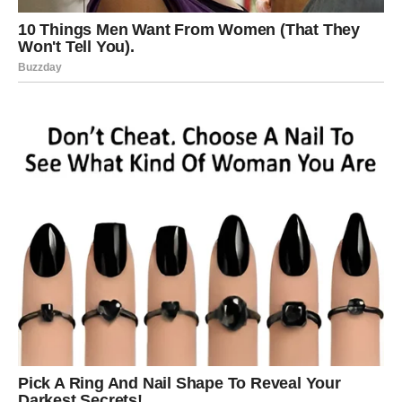
ljubav kakvu ste dugo čekali.
PRESTANITE SUMNJATI U SEBE
I SVOJE SRCE
Previše ste puta bili povrijeđeni.
Previše ste puta morali glumiti da vam nije stalo čak i
onda kada ste osjećali mnogo više nego što ste
pokazivali.
Ali sada dolazi period tokom kojeg ćete konačno shvatiti
da prava ljubav zaista postoji.
DOLAZI ONO ŠTO STE