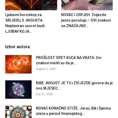
Ljubavni horoskop za
NOVAC I USPJEH: Zvijezde
SRIJEDU, 5. AVGUSTA:
jasno poručuju – OVI znakovi
Neplaniran susret budi
se ZNAČAJNO...
LJUBAV KOJA...
Izbor autora
PROŠLOST OPET KUCA NA VRATA: Ovi
znakovi mislili su da je...
August 3, 2026
RIBE: AVGUST JE TU i ZVIJEZDE govore da je
ovo MJESEC...
July 31, 2026
NOVAC KONAČNO STIŽE: Jarac, Bik i Djevica
ulaze u period finansijskog...