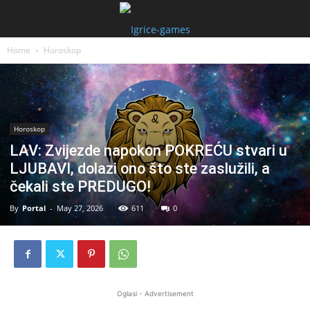
Home
Horoskop
Horoskop
LAV: Zvijezde napokon POKREĆU stvari u
LJUBAVI, dolazi ono što ste zaslužili, a
čekali ste PREDUGO!
By
Portal
-
May 27, 2026
611
0
Oglasi - Advertisement