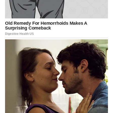
Mnogi Lavovi će tokom narednog perioda shvatiti koliko
im je stalo do osobe pored sebe, ali i koliko je važno da
se emocije pokažu iskreno.
JEDNA PORUKA ILI SUSRET
MIJENJA SVE
Zvijezde pokazuju da bi jedan razgovor, poruka ili
neočekivan susret mogao imati veliki uticaj na vaš
ljubavni život.
Mnogi Lavovi neće moći vjerovati koliko brzo bi se
emocije mogle pokrenuti.
Sudbina vam sada donosi priliku da konačno osjetite