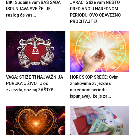
BIK: Sudbina vam BAŠ SADA
JARAC: Stiže vam NEŠTO
ISPUNJAVA SVE ŽELJE,
PREDIVNO U NAREDNOM
razlog će vas...
PERIODU, OVO OBAVEZNO
PROČITAJTE!
VAGA: STIŽE TI NAJVAŽNIJA
HOROSKOP SREĆE: Ovim
PORUKA U ŽIVOTU od
znakovima zvijezde u
zvijezda, saznaj ZAŠTO!
narednom periodu
ispunjavaju želje za...