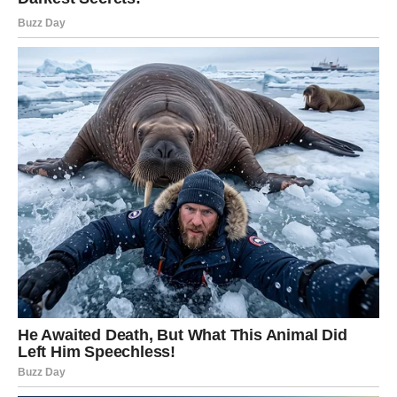
ZASLUŽILI
Sve kroz šta ste prošli nije bilo uzalud.
Svaka suza, svako razočaranje i svaki trenutak samoće
pripremali su vas za ono što sada dolazi.
A ono što dolazi moglo bi vam donijeti mnogo više sreće
nego što trenutno možete zamisliti.
Zvijezde vam konačno pokreću stvari u ljubavi i donose
emocije koje bi vam mogle promijeniti život.
Zato otvorite srce.
Jer sudbina vam uskoro donosi ono što ste zaslužili, a
čekali ste predugo.