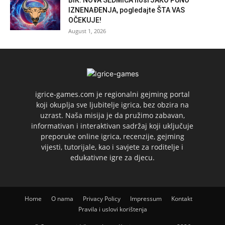
BIK: NOVA SEDMICA nosi JAKO PUNO
IZNENAĐENJA, pogledajte ŠTA VAS
OČEKUJE!
August 1, 2026
igrice-games.com je regionalni gejming portal
koji okuplja sve ljubitelje igrica, bez obzira na
uzrast. Naša misija je da pružimo zabavan,
informativan i interaktivan sadržaj koji uključuje
preporuke online igrica, recenzije, gejming
vijesti, tutorijale, kao i savjete za roditelje i
edukativne igre za djecu.
Home
O nama
Privacy Policy
Impressum
Kontakt
Pravila i uslovi korištenja