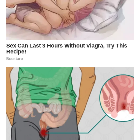
Ta osoba još uvijek razmišlja o vama i moguće je da će
pokušati vratiti ono što je izgubila.
Ali ovog puta vi ćete mnogo jasnije vidjeti šta želite.
Nećete više pristajati na polovične emocije i prazna
obećanja.
ZAUZETI LAVOVI KONAČNO
RJEŠAVAJU PROBLEME
Ako ste u vezi, pred vama je period tokom kojeg bi mnogi
problemi mogli ostati iza vas.
Nesporazumi koji vas dugo opterećuju konačno bi mogli
biti riješeni.