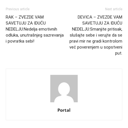
Previous article
Next article
RAK – ZVEZDE VAM
DEVICA – ZVEZDE VAM
SAVETUJU ZA IDUĆU
SAVETUJU ZA IDUĆU
NEDELJU:Nedelja emotivnih
NEDELJU:Smanjite pritisak,
odluka, unutrašnjeg sazrevanja
slušajte sebe i verujte da se
i povratka sebi!
pravi mir ne gradi kontrolom
već poverenjem u sopstveni
put.
Portal