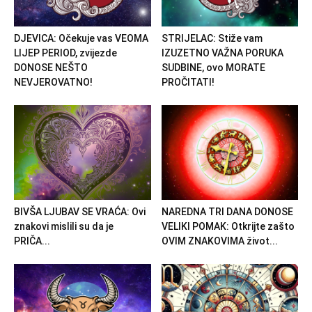
DJEVICA: Očekuje vas VEOMA
STRIJELAC: Stiže vam
LIJEP PERIOD, zvijezde
IZUZETNO VAŽNA PORUKA
DONOSE NEŠTO
SUDBINE, ovo MORATE
NEVJEROVATNO!
PROČITATI!
BIVŠA LJUBAV SE VRAĆA: Ovi
NAREDNA TRI DANA DONOSE
znakovi mislili su da je
VELIKI POMAK: Otkrijte zašto
PRIČA...
OVIM ZNAKOVIMA život...