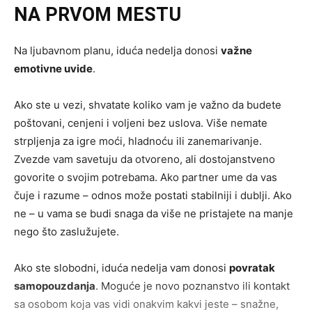
NA PRVOM MESTU
Na ljubavnom planu, iduća nedelja donosi
važne
emotivne uvide
.
Ako ste u vezi, shvatate koliko vam je važno da budete
poštovani, cenjeni i voljeni bez uslova. Više nemate
strpljenja za igre moći, hladnoću ili zanemarivanje.
Zvezde vam savetuju da otvoreno, ali dostojanstveno
govorite o svojim potrebama. Ako partner ume da vas
čuje i razume – odnos može postati stabilniji i dublji. Ako
ne – u vama se budi snaga da više ne pristajete na manje
nego što zaslužujete.
Ako ste slobodni, iduća nedelja vam donosi
povratak
samopouzdanja
. Moguće je novo poznanstvo ili kontakt
sa osobom koja vas vidi onakvim kakvi jeste – snažne,