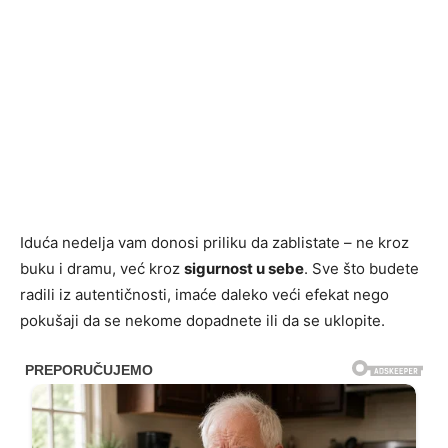
Iduća nedelja vam donosi priliku da zablistate – ne kroz
buku i dramu, već kroz
sigurnost u sebe
. Sve što budete
radili iz autentičnosti, imaće daleko veći efekat nego
pokušaji da se nekome dopadnete ili da se uklopite.