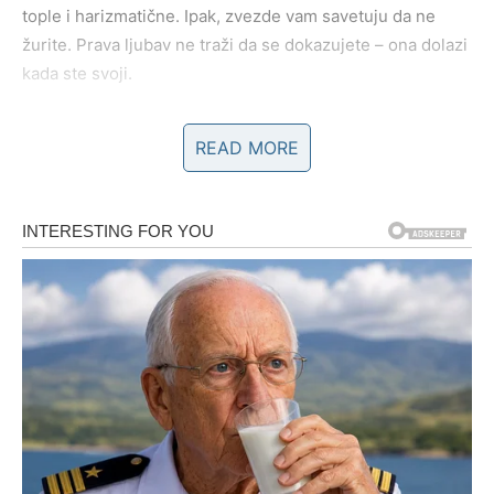
tople i harizmatične. Ipak, zvezde vam savetuju da ne
žurite. Prava ljubav ne traži da se dokazujete – ona dolazi
kada ste svoji.
Savet zvezda u ljubavi:
Ne tražite pažnju – birajte
READ MORE
poštovanje.
POSAO I KARIJERA – VREME DA
SE VAŠ RAD VIDI
Na poslovnom planu, iduća nedelja može doneti
prepoznavanje vašeg truda
. Možda kroz pohvalu, novu
odgovornost ili priliku da se istaknete. Zvezde vam
savetuju da budete sigurni u sebe, ali i profesionalni.
Nema potrebe da se takmičite – vaša energija govori
sama za sebe.