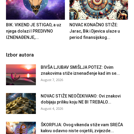
BIK: VIKEND JE STIGAO, a uz
NOVAC KONAČNO STIŽE:
njega dolazi I PREDIVNO
Jarac, Bik i Djevica ulaze u
IZNENAĐENJE,...
period finansijskog...
Izbor autora
BIVŠA LJUBAV SMIŠLJA POTEZ: Ovim
znakovima stiže iznenađenje kad im se...
August 7, 2026
NOVAC STIŽE NEOČEKIVANO: Ovi znakovi
dobijaju priliku koju NE BI TREBALO...
August 4, 2026
ŠKORPIJA: Ovog vikenda stiže vam SREĆA
kakvu odavno niste osjetili, zvijezde...