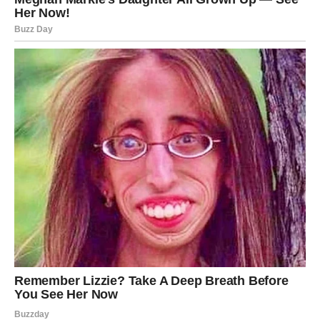
sebi.
Zvezde vam savetuju da se okružite ljudima koji vas
podržavaju i koji vas ne doživljavaju kao pretnju, već kao
inspiraciju. Vaša energija je snažna, ali ove nedelje i
lekovita
– i za vas i za druge.