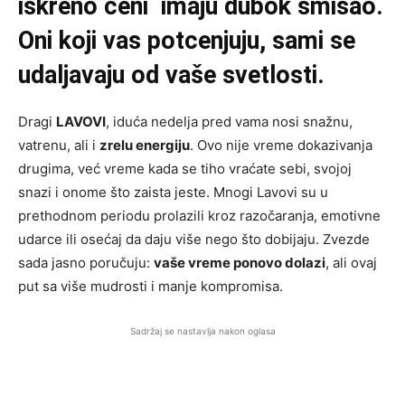
iskreno ceni imaju dubok smisao.
Oni koji vas potcenjuju, sami se
udaljavaju od vaše svetlosti.
Dragi
LAVOVI
, iduća nedelja pred vama nosi snažnu,
vatrenu, ali i
zrelu energiju
. Ovo nije vreme dokazivanja
drugima, već vreme kada se tiho vraćate sebi, svojoj
snazi i onome što zaista jeste. Mnogi Lavovi su u
prethodnom periodu prolazili kroz razočaranja, emotivne
udarce ili osećaj da daju više nego što dobijaju. Zvezde
sada jasno poručuju:
vaše vreme ponovo dolazi
, ali ovaj
put sa više mudrosti i manje kompromisa.
Sadržaj se nastavlja nakon oglasa