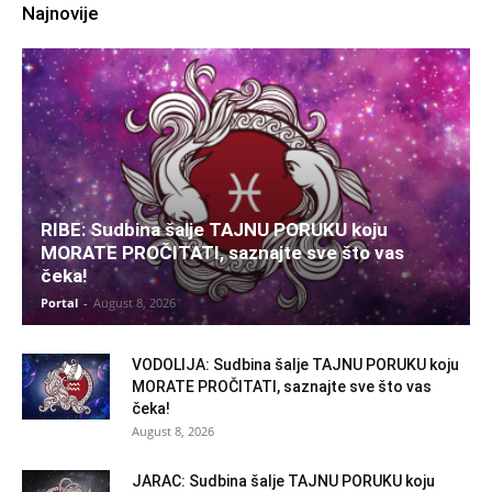
Najnovije
RIBE: Sudbina šalje TAJNU PORUKU koju
MORATE PROČITATI, saznajte sve što vas
čeka!
Portal
-
August 8, 2026
VODOLIJA: Sudbina šalje TAJNU PORUKU koju
MORATE PROČITATI, saznajte sve što vas
čeka!
August 8, 2026
JARAC: Sudbina šalje TAJNU PORUKU koju