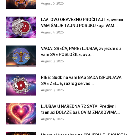
August 6, 2026
LAV: OVO OBAVEZNO PROČITAJTE, svemir
VAM ŠALJE TAJNU PORUKU koja VAM...
August 4, 2026
VAGA: SREĆA, PARE i LJUBAV, zvijezde su
vam SVE POSLOŽILE, ovo...
August 3, 2026
RIBE: Sudbina vam BAŠ SADA ISPUNJAVA
SVE ŽELJE, razlog će vas...
August 3, 2026
LJUBAV U NAREDNA 72 SATA: Predivni
trenuci DOLAZE baš OVIM ZNAKOVIMA...
August 4, 2026