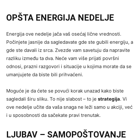
OPŠTA ENERGIJA NEDELJE
Energija ove nedelje jača vaš osećaj lične vrednosti.
Počinjete jasnije da sagledavate gde ste gubili energiju, a
gde ste davali iz srca. Zvezde vam savetuju da napravite
razliku između ta dva. Neće vam više prijati površni
odnosi, prazni razgovori i situacije u kojima morate da se
umanjujete da biste bili prihvaćeni.
Moguće je da ćete se povući korak unazad kako biste
sagledali širu sliku. To nije slabost – to je
strategija
. Vi
ove nedelje učite da vaša snaga ne leži samo u akciji, već
i u sposobnosti da sačekate pravi trenutak.
LJUBAV – SAMOPOŠTOVANJE