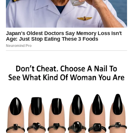
Ako ste u fazi nezadovoljstva poslom, ove nedelje
dolazite do važne spoznaje šta tačno želite da promenite.
Ovo je idealno vreme za planiranje, razgovore i strateške
poteze. Nemojte naglo spaljivati mostove, ali budite
svesni svoje vrednosti.
Neko iz vašeg okruženja može vas posmatrati kao uzor ili
se oslanjati na vas više nego što mislite. Iskoristite to
mudro.
NOVAC – KONTROLA I PAMETNI
POTEZI
Finansije ove nedelje zahtevaju
umerenost i kontrolu
.
Nije period za rasipanje, ali jeste za pametno ulaganje
energije i sredstava. Zvezde vam savetuju da razmislite