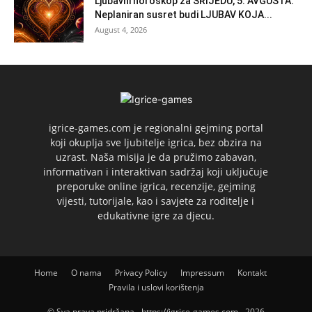
Ljubavni horoskop za SRIJEDU, 5. AVGUSTA:
Neplaniran susret budi LJUBAV KOJA...
August 4, 2026
igrice-games.com je regionalni gejming portal
koji okuplja sve ljubitelje igrica, bez obzira na
uzrast. Naša misija je da pružimo zabavan,
informativan i interaktivan sadržaj koji uključuje
preporuke online igrica, recenzije, gejming
vijesti, tutorijale, kao i savjete za roditelje i
edukativne igre za djecu.
Home
O nama
Privacy Policy
Impressum
Kontakt
Pravila i uslovi korištenja
© Sva prava pridržana - https://igrice-games.com - 2026