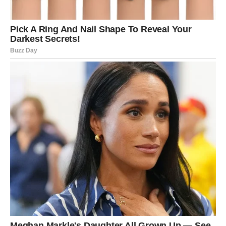
dugoročno – gde želite da budete za nekoliko meseci, a
ne samo sada.
Moguća je manja finansijska prilika ili ideja koja se kasnije
može razviti u nešto ozbiljnije. Ne potcenjujte male
korake – kod vas oni često vode ka velikim rezultatima.
EMOCIJE I UNUTRAŠNJE
STANJE
Emotivno, iduća nedelja donosi
jačanje samopouzdanja
.
Iako možete imati trenutke sumnje ili sete zbog prošlih
događaja, vi ih sada posmatrate iz drugačije perspektive.
Više ne tražite potvrdu spolja – počinjete da je nalazite u