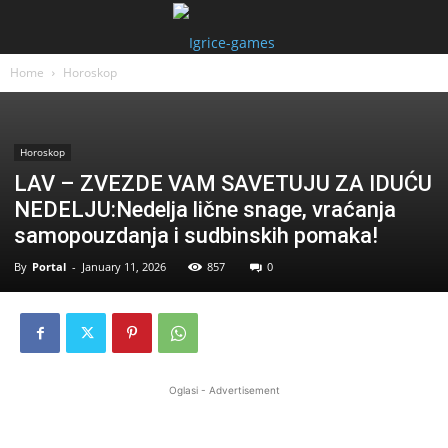
Home
Horoskop
Horoskop
LAV – ZVEZDE VAM SAVETUJU ZA IDUĆU
NEDELJU:Nedelja lične snage, vraćanja
samopouzdanja i sudbinskih pomaka!
By
Portal
-
January 11, 2026
857
0
Oglasi - Advertisement