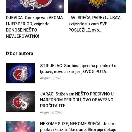
DJEVICA: Očekuje vas VEOMA
LAV: SREĆA, PARE i LJUBAV,
LIJEP PERIOD, zvijezde
zvijezde su vam SVE
DONOSE NEŠTO
POSLOŽILE, ovo...
NEVJEROVATNO!
Izbor autora
STRIJELAC: Sudbina sprema preokret u
ljubavi, novcu i karijeri, OVOG PUTA...
August 6, 2026
JARAC: Stiže vam NEŠTO PREDIVNO U
NAREDNOM PERIODU, OVO OBAVEZNO
PROČITAJTE!
August 2, 2026
NEKOME SUZE, NEKOME SREĆA: Jarac
prolazi kroz teške dane, Škorpiju čekaju...