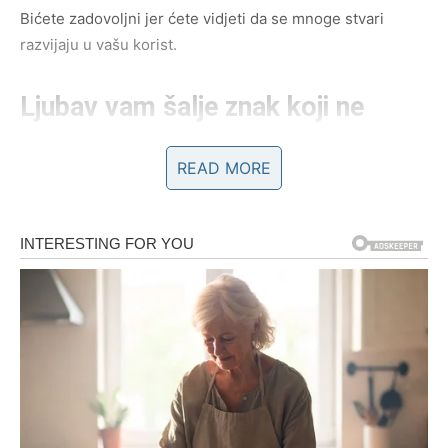
Bićete zadovoljni jer ćete vidjeti da se mnoge stvari
razvijaju u vašu korist.
Ljubav vam šalje znak koji ne
smijete zanemariti
READ MORE
Na polju emocija očekuju vas veoma posebni trenuci.
Ako ste slobodni, jedna osoba će na vrlo iskren način
pokazati da želi biti dio vašeg života. Obratite pažnju na
male znakove pažnje i iskrene razgovore, jer upravo u
njima može početi priča koja će vam donijeti veliku sreću.
Ako ste zauzeti, partner će pokazati želju da zajedno
napravite važan korak prema još ljepšoj zajedničkoj
budućnosti. Iskren razgovor ukloniće stare nesporazume