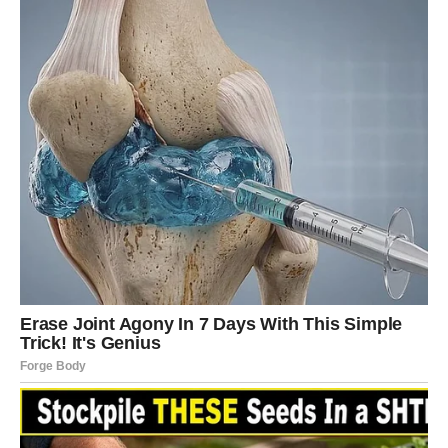
promjene i pažljivo posmatrajte sve što se bude događalo
oko vas. Zvijezde vas vode prema razdoblju koje može
potpuno promijeniti vaš život i donijeti vam sreću kakvu
ste dugo priželjkivali.
Ono što vas očekuje nije obična radost, već početak
izuzetnog životnog poglavlja u kojem ćete osjetiti da vas
sudbina vodi putem ispunjenim uspjehom, ljubavlju,
zadovoljstvom i velikom srećom.