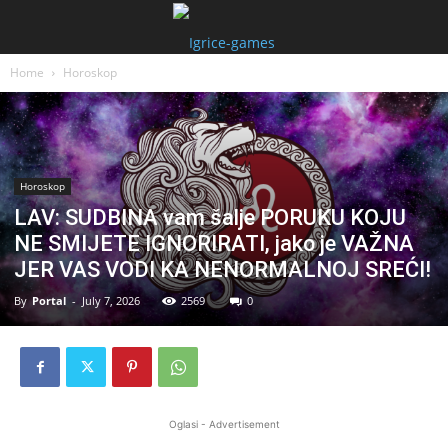
Home
Horoskop
Horoskop
LAV: SUDBINA vam šalje PORUKU KOJU
NE SMIJETE IGNORIRATI, jako je VAŽNA
JER VAS VODI KA NENORMALNOJ SREĆI!
By
Portal
-
July 7, 2026
2569
0
Oglasi - Advertisement