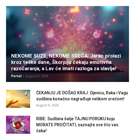
NEKOME SUZE, NEKOME SREĆA: Jarac prolazi
kroz teške dane, Škorpiju čekaju emotivna
razočaranja, a Lav će imati razloga za slavlje!
Portal
-
August 9, 2026
ČEKANJU JE DOŠAO KRAJ: Djevicu, Raka i Vagu
sudbina konačno nagrađuje velikom srećom!
August 9, 2026
RIBE: Sudbina šalje TAJNU PORUKU koju
MORATE PROČITATI, saznajte sve što vas
čeka!