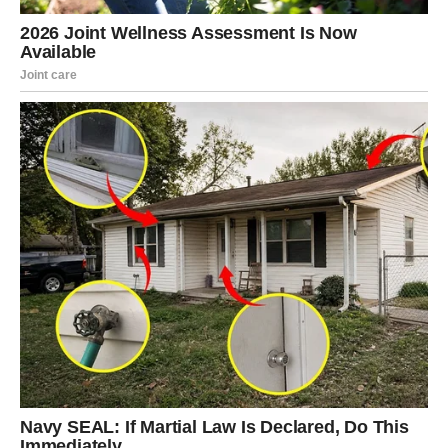
Pred vama su dani u kojima ćete dobiti informaciju koja
će vas iskreno obradovati.
Može biti povezana sa poslom, finansijama, porodicom ili
privatnim planovima, ali će bez sumnje označiti početak
mnogo srećnijeg životnog poglavlja.
Ta vijest donijeće vam novu energiju, vratiti vjeru u
budućnost i potvrditi da se sve odvija baš onako kako
treba.
Sudbina vam otvara vrata prema
velikoj sreći
Zvijezde jasno pokazuju da ulazite u razdoblje u kojem će
mnoge okolnosti raditi u vašu korist.