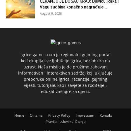
ČEKANJU JE DOŠAO KRAJ: Djevicu, Raka i
Vagu sudbina konačno nagrađuje...
August 9, 2026
igrice-games.com je regionalni gejming portal
koji okuplja sve ljubitelje igrica, bez obzira na
uzrast. Naša misija je da pružimo zabavan,
informativan i interaktivan sadržaj koji uključuje
preporuke online igrica, recenzije, gejming
vijesti, tutorijale, kao i savjete za roditelje i
edukativne igre za djecu.
Home
O nama
Privacy Policy
Impressum
Kontakt
Pravila i uslovi korištenja