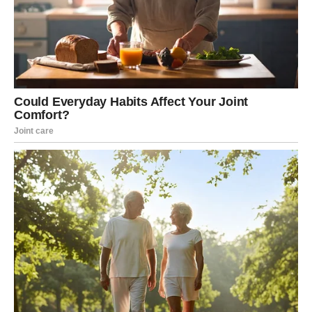
i donijeti vam mnogo više povjerenja.
Ljubav će postati vaša najveća snaga u periodu koji
dolazi.
Jedna odluka može promijeniti
vašu budućnost