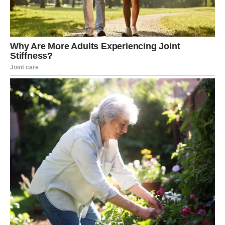
Vrlo brzo naći ćete se pred izborom koji će imati mnogo
veći značaj nego što sada pretpostavljate.
Na prvi pogled možda će izgledati kao sasvim obična
prilika, ali upravo iza nje krije se mogućnost da ostvarite
ono što ste dugo željeli.
Zvijezde vas savjetuju da vjerujete sebi i da ne dozvolite
da vas prošli neuspjesi ili sumnje spriječe da krenete
naprijed.
Sudbina vam jasno pokazuje put kojim treba da krenete.
Lijepe vijesti dolaze onda kada ih
najmanje očekujete