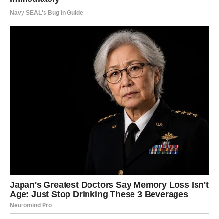
Pravi ljudi pojavljivaće se u pravo vrijeme, važne odluke
donosićete sa mnogo više sigurnosti, a mnoge situacije
razvijaće se bolje nego što ste mogli očekivati.
Najvažnije je da pažljivo slušate poruke koje vam život
šalje. Upravo u njima nalazi se ključ buduće sreće i
uspjeha.
Završna poruka zvijezda za Lava
Sudbina vam šalje poruku koju zaista ne smijete
ignorirati. Pred vama su dani puni novih mogućnosti,
lijepih vijesti, poslovnih uspjeha, stabilnijih finansija i
mnogo sreće u ljubavi.
Vjerujte svojim sposobnostima, budite otvoreni za