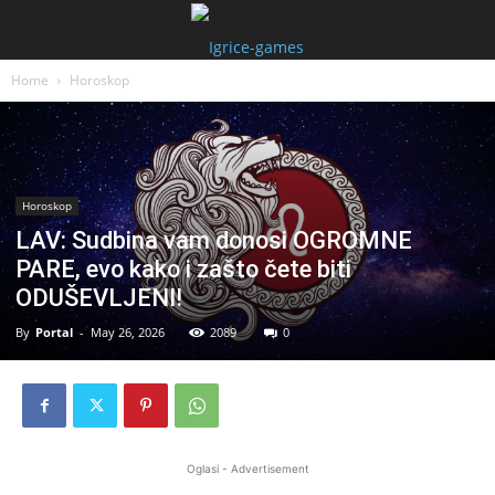
Home
Horoskop
Horoskop
LAV: Sudbina vam donosi OGROMNE
PARE, evo kako i zašto čete biti
ODUŠEVLJENI!
By
Portal
-
May 26, 2026
2089
0
Oglasi - Advertisement