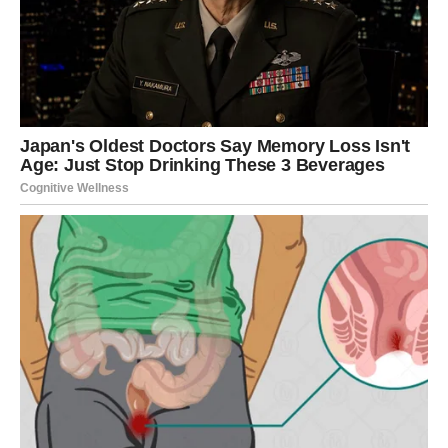
POSAO – OTVARAJU VAM SE
VRATA VELIKOG USPJEHA
Na poslovnom planu pred vama je veoma važan period.
Mnogi Lavovi će dobiti priliku da pokažu koliko vrijede.
Ono što ste dugo pokušavali ostvariti sada bi konačno
moglo krenuti u pravom smjeru.