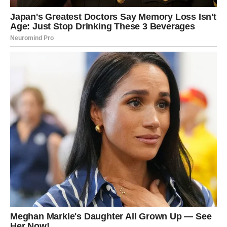
Nemojte ignorisati ljude koji vam iskreno žele dobro.
LJUBAV – MIR DOLAZI ZAJEDNO
SA USPJEHOM
Kada je ljubav u pitanju, pred vama je mnogo ljepši period
nego ranije.
Konačno ćete imati manje stresa i više energije za sebe i
ljude koje volite.
Ako ste slobodni, moguće je poznanstvo sa osobom koja
će vas osvojiti pažnjom, harizmom i iskrenim emocijama.
Lavovi koji su zauzeti konačno će uspjeti riješiti