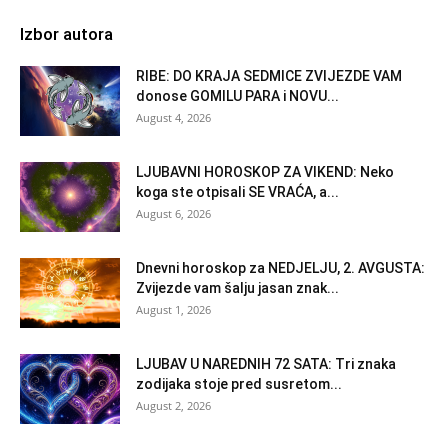
Izbor autora
RIBE: DO KRAJA SEDMICE ZVIJEZDE VAM
donose GOMILU PARA i NOVU...
August 4, 2026
LJUBAVNI HOROSKOP ZA VIKEND: Neko
koga ste otpisali SE VRAĆA, a...
August 6, 2026
Dnevni horoskop za NEDJELJU, 2. AVGUSTA:
Zvijezde vam šalju jasan znak...
August 1, 2026
LJUBAV U NAREDNIH 72 SATA: Tri znaka
zodijaka stoje pred susretom...
August 2, 2026