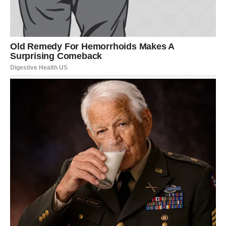
Moguće su veoma važne promjene povezane sa
karijerom, novim poslovnim kontaktima ili odlukom koja bi
vam mogla potpuno promijeniti život.
Posebno će sreće imati Lavovi koji planiraju pokrenuti
nešto svoje ili već dugo razmišljaju o velikoj promjeni.
JEDNA OSOBA DONOSI VAM
SREĆU I NOVE PRILIKE
Zvijezde pokazuju da u vašem životu postoji osoba koja bi
vam mogla pomoći više nego što trenutno mislite.
Moguće je da će upravo zahvaljujući jednom razgovoru,
savjetu ili kontaktu pred vas doći prilika koja će vam
otvoriti vrata mnogo bolje budućnosti.