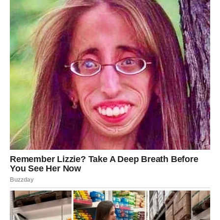
sretnije i bez stalnog straha za budućnost.
Zato ne sumnjajte u sebe.
Jer sudbina vam uskoro donosi ogromne pare i razlog da
konačno budete istinski zadovoljni svojim životom.