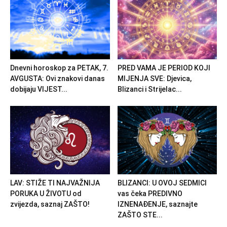
Dnevni horoskop za PETAK, 7.
PRED VAMA JE PERIOD KOJI
AVGUSTA: Ovi znakovi danas
MIJENJA SVE: Djevica,
dobijaju VIJEST...
Blizanci i Strijelac...
LAV: STIŽE TI NAJVAŽNIJA
BLIZANCI: U OVOJ SEDMICI
PORUKA U ŽIVOTU od
vas čeka PREDIVNO
zvijezda, saznaj ZAŠTO!
IZNENAĐENJE, saznajte
ZAŠTO STE...