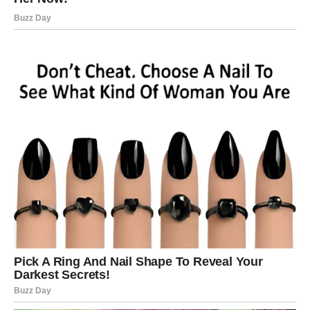
nesporazume koji ih dugo opterećuju.
SUDBINA VAM DONOSI ŽIVOT
KAKAV STE DUGO
PRIŽELJKIVALI
Sve kroz šta ste prošli nije bilo uzalud.
Svaka prepreka, svaka neprospavana noć i svaki trenutak
tokom kojeg ste mislili da više ne možete dalje pripremali
su vas za ono što sada dolazi.
A ono što dolazi moglo bi vam donijeti mnogo više novca,
sigurnosti i sreće nego što trenutno možete zamisliti.
Zvijezde vam donose priliku da konačno živite mirnije,