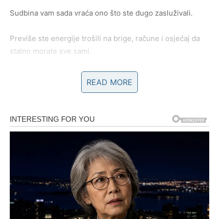
Sudbina vam sada vraća ono što ste dugo zasluživali.
Previše ste energije trošili na brige, račune i osjećaj da
stalno morate sve sami.
Mnogi Lavovi često su pomagali drugima čak i onda kada
READ MORE
ni sami nisu imali dovoljno.
Ali sada dolazi vrijeme kada ćete konačno osjetiti
olakšanje.
Zvijezde pokazuju da biste mogli riješiti problem koji vas
dugo opterećuje.