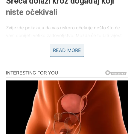
Sreća dolazi kroz događaj koji
niste očekivali
Zvijezde pokazuju da vas uskoro očekuje nešto što će
vam donijeti veliko zadovoljstvo. Možda će to biti vijest
koju dugo čekate, prilika koja se pojavljuje iznenada ili
READ MORE
osoba koja ulazi u vaš život u pravom trenutku.
Ono što je posebno zanimljivo jeste da će se sve dogoditi
onda kada budete najmanje očekivali.
Sudbina često djeluje na neobične načine, a upravo će
vas jedan takav trenutak podsjetiti da najljepša
iznenađenja dolaze bez najave.
Pred vama su dani tokom kojih bi jedna naizgled mala
promjena mogla pokrenuti niz veoma pozitivnih događaja.