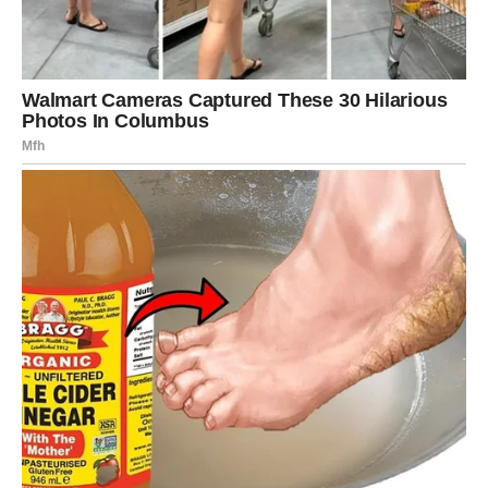
posebnom energijom.
Ta osoba mogla bi probuditi emocije koje ste možda
pokušavali da potisnete ili zaboravite.
Za zauzete Lavove dolazi period tokom kojeg će odnos sa
partnerom biti ispunjen više pažnje, razumijevanja i
zajedničkih planova.
Zvijezde pokazuju da ljubavni život postaje izvor velike
sreće i da vas očekuju trenuci koje ćete dugo pamtiti.
Finansije donose veoma lijepe
vijesti
Kada je riječ o novcu, sudbina vam priprema razlog za