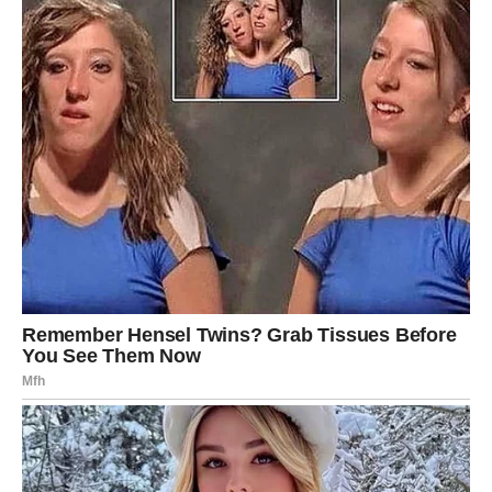
Najvažnija poruka za Lavove jeste da ulazite u fazu života
tokom koje će sreća mnogo češće biti na vašoj strani.
Ljudi koji vas cijene pokazaće koliko im značite, prilike će
dolaziti onda kada su vam najpotrebnije, a određeni snovi
počeće da se pretvaraju u stvarnost.
Pred vama su dani puni pozitivnih iznenađenja, važnih
susreta i događaja koji će vam pokazati da je vrijedilo
vjerovati u sebe čak i onda kada je bilo teško.
Dragi Lavovi, ovo je zaista poruka sudbine koju morate
pročitati. Ona kaže da vam dolazi sreća kakvu niste mogli
ni zamisliti. Pred vama su lijepe vijesti, emotivna
ispunjenost, finansijski napredak i prilike koje mogu
promijeniti mnogo toga nabolje. Ono što vas posebno
raduje jeste činjenica da ovo nije samo kratkotrajan talas
sreće. Zvijezde jasno pokazuju da je pred vama početak