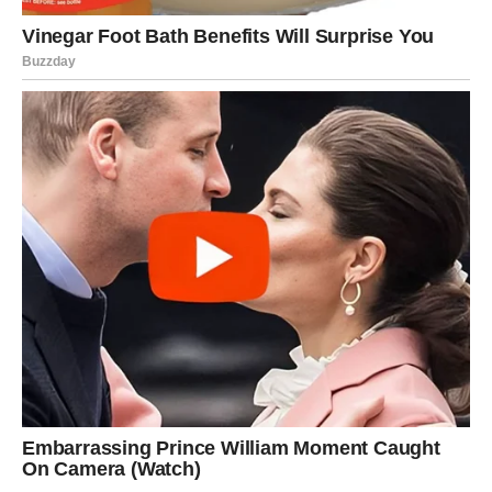
zadovoljstvo. Mnogi Lavovi mogli bi da ostvare prihod koji
nisu očekivali ili da dobiju priliku koja otvara vrata prema
većoj stabilnosti.
Moguće je da ćete dobiti poslovnu ponudu, priznanje za
svoj rad ili šansu da ostvarite cilj koji vam je dugo bio
važan.
Zvijezde pokazuju da dolazi vrijeme tokom kojeg ćete
mnogo sigurnije gledati na svoju budućnost.
Ono što vas posebno raduje jeste činjenica da određene
brige polako ostaju iza vas.
Jedna velika želja postaje sve
bliža