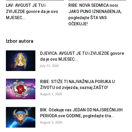
LAV: AVGUST JE TU i
RIBE: NOVA SEDMICA nosi
ZVIJEZDE govore da je ovo
JAKO PUNO IZNENAĐENJA,
MJESEC...
pogledajte ŠTA VAS
OČEKUJE!
Izbor autora
DJEVICA: AVGUST JE TU i ZVIJEZDE govore
da je ovo MJESEC...
July 31, 2026
RIBE: STIŽE TI NAJVAŽNIJA PORUKA U
ŽIVOTU od zvijezda, saznaj ZAŠTO!
August 1, 2026
BIK: Očekuje vas JEDAN OD NAJSREĆNIJIH
PERIODA ove GODINE, pogledajte šta...
August 5, 2026