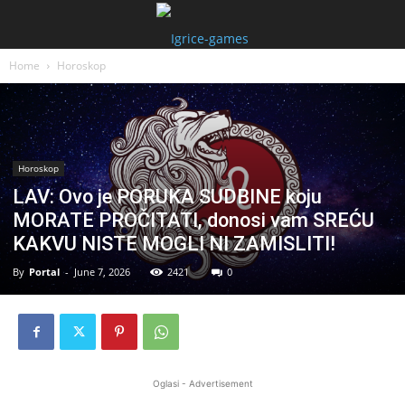
Home
Horoskop
Horoskop
LAV: Ovo je PORUKA SUDBINE koju
MORATE PROČITATI, donosi vam SREĆU
KAKVU NISTE MOGLI NI ZAMISLITI!
By
Portal
-
June 7, 2026
2421
0
Oglasi - Advertisement