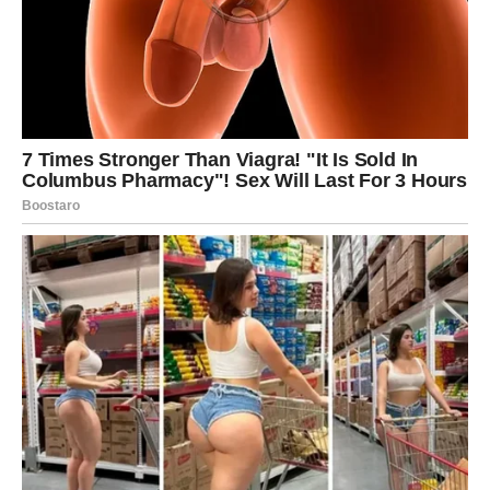
Ljubav ulazi u fazu radosti i
ispunjenja
Na emotivnom planu očekuju vas veoma lijepa dešavanja.
Ako ste slobodni, postoji velika mogućnost da upoznate
osobu koja će vas privući harizmom, iskrenošću i