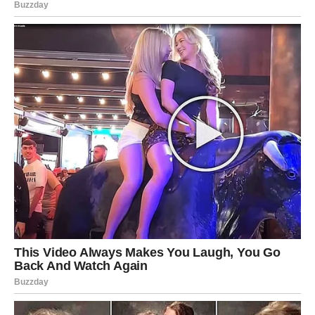
Postoji nešto što vam je posebno važno i što već dugo
pokušavate ostvariti. Možda je riječ o poslu, ljubavi,
finansijama ili planu koji vam mnogo znači.
Zvijezde pokazuju da se upravo sada stvaraju okolnosti
koje vas vode bliže tom cilju.
Iako možda još ne vidite cijelu sliku, događaji koji dolaze
potvrdiće da se stvari razvijaju u pravom smjeru.
Sudbina vam poručuje da ne odustajete jer ste mnogo
bliže uspjehu nego što mislite.
Počinje period kakav ste dugo
priželjkivali