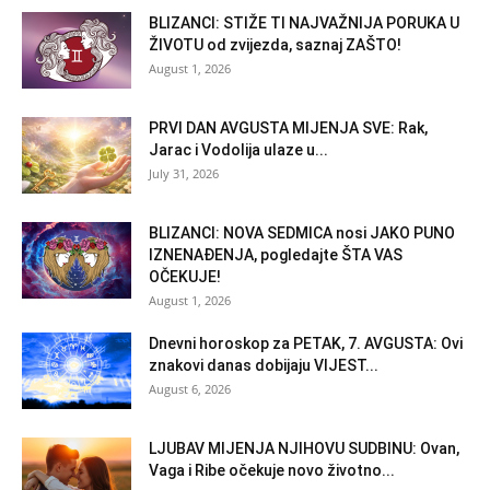
BLIZANCI: STIŽE TI NAJVAŽNIJA PORUKA U
ŽIVOTU od zvijezda, saznaj ZAŠTO!
August 1, 2026
PRVI DAN AVGUSTA MIJENJA SVE: Rak,
Jarac i Vodolija ulaze u...
July 31, 2026
BLIZANCI: NOVA SEDMICA nosi JAKO PUNO
IZNENAĐENJA, pogledajte ŠTA VAS
OČEKUJE!
August 1, 2026
Dnevni horoskop za PETAK, 7. AVGUSTA: Ovi
znakovi danas dobijaju VIJEST...
August 6, 2026
LJUBAV MIJENJA NJIHOVU SUDBINU: Ovan,
Vaga i Ribe očekuje novo životno...