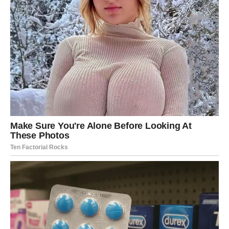
jednog mnogo uspješnijeg, radosnijeg i ispunjenijeg
životnog poglavlja.