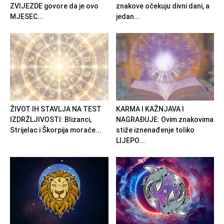
ZVIJEZDE govore da je ovo
znakove očekuju divni dani, a
MJESEC...
jedan...
ŽIVOT IH STAVLJA NA TEST
KARMA I KAŽNJAVA I
IZDRŽLJIVOSTI: Blizanci,
NAGRAĐUJE: Ovim znakovima
Strijelac i Škorpija moraće...
stiže iznenađenje toliko
LIJEPO...