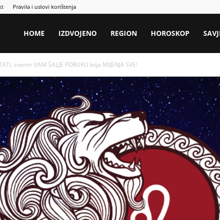
kt
Pravila i uslovi korištenja
HOME
IZDVOJENO
REGION
HOROSKOP
SAVJ
TI, svemir VAM ŠALJE PORUKU koja MIJENJA SVE!