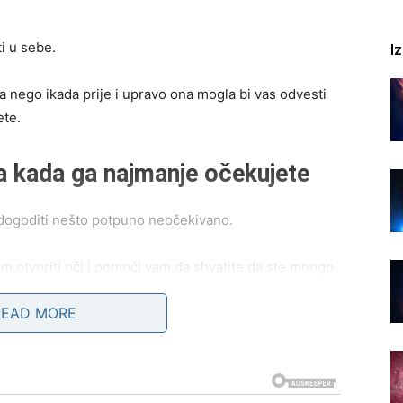
i u sebe.
I
a nego ikada prije i upravo ona mogla bi vas odvesti
ete.
da kada ga najmanje očekujete
 dogoditi nešto potpuno neočekivano.
am otvoriti oči i pomoći vam da shvatite da ste mnogo
READ MORE
iti priliku da promijene posao, poprave finansijsku