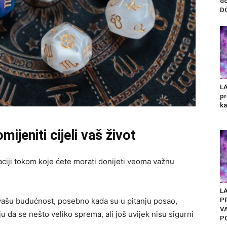
do
DO
LA
pr
ka
ijeniti cijeli vaš život
aciji tokom koje ćete morati donijeti veoma važnu
L
PR
 vašu budućnost, posebno kada su u pitanju posao,
V
u da se nešto veliko sprema, ali još uvijek nisu sigurni
PO