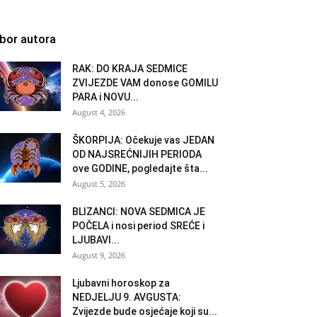
zbor autora
RAK: DO KRAJA SEDMICE
ZVIJEZDE VAM donose GOMILU
PARA i NOVU...
August 4, 2026
ŠKORPIJA: Očekuje vas JEDAN
OD NAJSREĆNIJIH PERIODA
ove GODINE, pogledajte šta...
August 5, 2026
BLIZANCI: NOVA SEDMICA JE
POČELA i nosi period SREĆE i
LJUBAVI...
August 9, 2026
Ljubavni horoskop za
NEDJELJU 9. AVGUSTA:
Zvijezde bude osjećaje koji su...