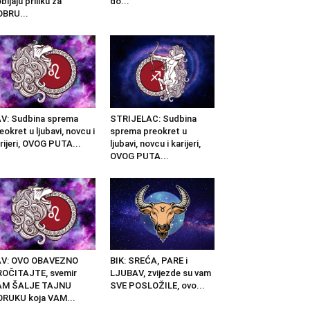
bijaju priliku za
do...
BRU...
V: Sudbina sprema
STRIJELAC: Sudbina
eokret u ljubavi, novcu i
sprema preokret u
rijeri, OVOG PUTA...
ljubavi, novcu i karijeri,
OVOG PUTA...
AV: OVO OBAVEZNO
BIK: SREĆA, PARE i
OČITAJTE, svemir
LJUBAV, zvijezde su vam
AM ŠALJE TAJNU
SVE POSLOŽILE, ovo...
RUKU koja VAM...