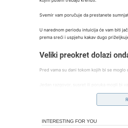
kojim putem trebaju krenuti.
Svemir vam poručuje da prestanete sumnjat
U narednom periodu intuicija će vam biti jač
prema sreći i uspjehu kakav dugo priželjkuj
Veliki preokret dolazi on
Pred vama su dani tokom kojih bi se moglo
Jedan razgovor, susret ili poruka mogli bi v
bliže sreći nego što mislite.
Mnogi Lavovi će tokom narednog perioda dob
situaciju ili započnu nešto potpuno novo.