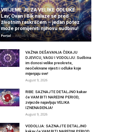
VRIJEME JE ZA VELIKE ODLUKE:
Lav, Ovan i Bik nalaze se pred
životnim raskršćem – jedan potez
može promijeniti njihovu sudbinu!
Portal
-
August 9, 2026
VAŽNA DEŠAVANJA ČEKAJU
DJEVICU, VAGU I VODOLIJU: Sudbina
im donosi velike preokrete,
neočekivane vijesti i odluke koje
mijenjaju sve!
August 9, 2026
RIBE: SAZNAJTE DETALJNO kakav
će VAM BITI NAREDNI PERIOD,
zvijezde najavljuju VELIKA
IZNENAĐENJA!
August 9, 2026
VODOLIJA: SAZNAJTE DETALJNO
kakav će VAM BITI NAREDNI PERIOD,