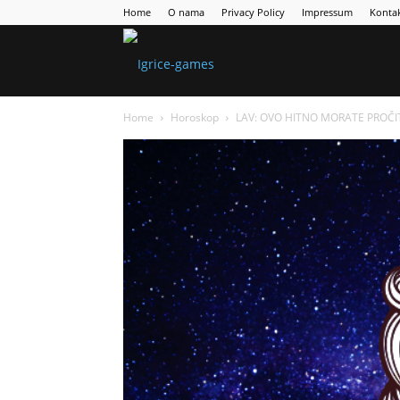
Home
O nama
Privacy Policy
Impressum
Konta
Games
Home
Horoskop
LAV: OVO HITNO MORATE PROČITA
Portal