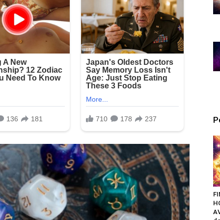
P
F
H
AV