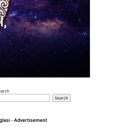
,
earch
Search
glasi - Advertisement