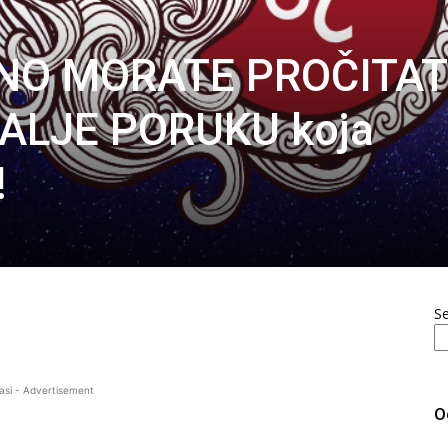
TNO MORATE PROČITATI
ŠALJE PORUKU koja
!
S
asi - Advertisement
O