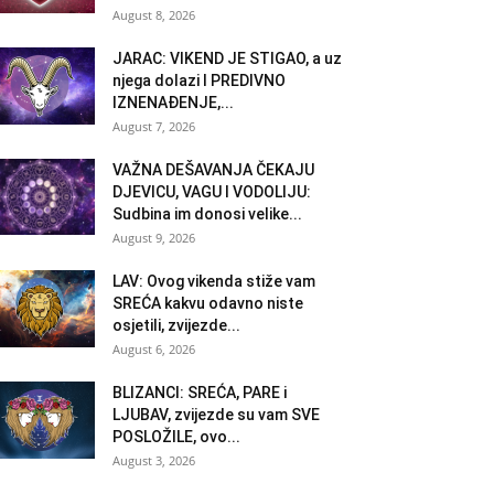
August 8, 2026
JARAC: VIKEND JE STIGAO, a uz
njega dolazi I PREDIVNO
IZNENAĐENJE,...
August 7, 2026
VAŽNA DEŠAVANJA ČEKAJU
DJEVICU, VAGU I VODOLIJU:
Sudbina im donosi velike...
August 9, 2026
LAV: Ovog vikenda stiže vam
SREĆA kakvu odavno niste
osjetili, zvijezde...
August 6, 2026
BLIZANCI: SREĆA, PARE i
LJUBAV, zvijezde su vam SVE
POSLOŽILE, ovo...
August 3, 2026