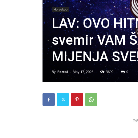
Horoskop
LAV: OVO HI
svemir VAM 
MIJENJA SVE
By
Portal
-
May 17, 2026
3699
0
Ogl