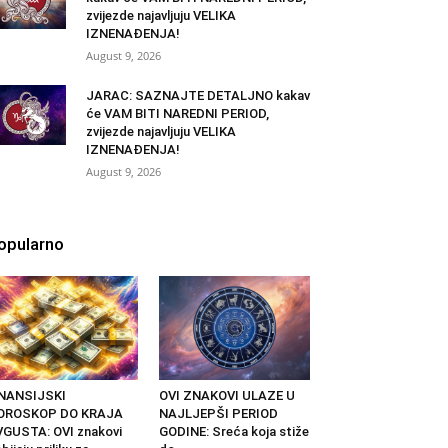
zvijezde najavljuju VELIKA
IZNENAĐENJA!
August 9, 2026
JARAC: SAZNAJTE DETALJNO kakav
će VAM BITI NAREDNI PERIOD,
zvijezde najavljuju VELIKA
IZNENAĐENJA!
August 9, 2026
opularno
INANSIJSKI
OVI ZNAKOVI ULAZE U
OROSKOP DO KRAJA
NAJLJEPŠI PERIOD
GUSTA: OVI znakovi
GODINE: Sreća koja stiže