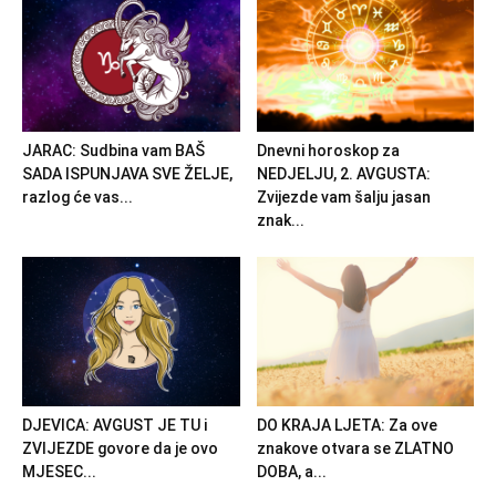
JARAC: Sudbina vam BAŠ
Dnevni horoskop za
SADA ISPUNJAVA SVE ŽELJE,
NEDJELJU, 2. AVGUSTA:
razlog će vas...
Zvijezde vam šalju jasan
znak...
DJEVICA: AVGUST JE TU i
DO KRAJA LJETA: Za ove
ZVIJEZDE govore da je ovo
znakove otvara se ZLATNO
MJESEC...
DOBA, a...