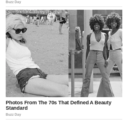
njemu.
Ne tražite problem tamo gdje ga nema.
SEDMICA KOJA VAM VRAĆA
SAMOPOUZDANJE
Pred vama su dani tokom kojih ćete se podsjetiti koliko
ste sposobni, vrijedni i važni.
Novac dolazi kroz nove mogućnosti.
Sreća dolazi kroz ljude i događaje koji vas raduju.
A osjećaj da se stvari konačno pomjeraju nabolje vraća
vam vjeru u budućnost.