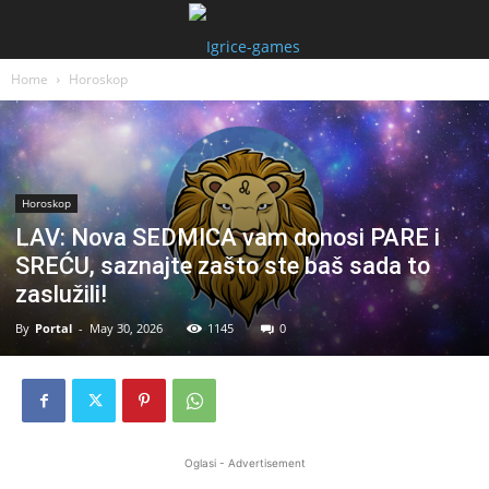
Home
Horoskop
Horoskop
LAV: Nova SEDMICA vam donosi PARE i
SREĆU, saznajte zašto ste baš sada to
zaslužili!
By
Portal
-
May 30, 2026
1145
0
Oglasi - Advertisement