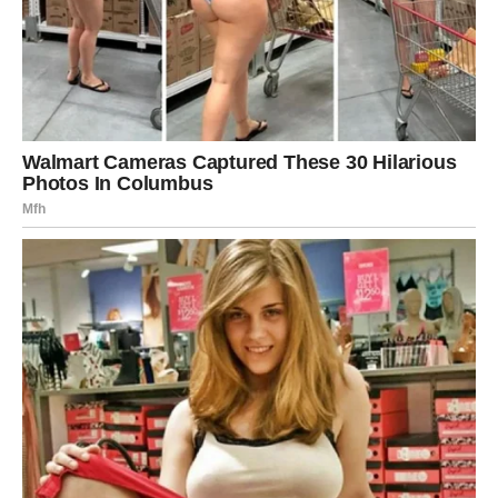
Ova sedmica donosi i lijepe trenutke koji će vam popraviti
raspoloženje.
Možda ćete dobiti vijest koju dugo čekate.
Možda će vam se javiti osoba od koje ste se udaljili.
Možda će se riješiti problem koji vas je opterećivao.
Sve te male stvari zajedno stvoriće osjećaj da vam život
konačno ide u susret.
NEKO VAM DONOSI VAŽNU
INFORMACIJU