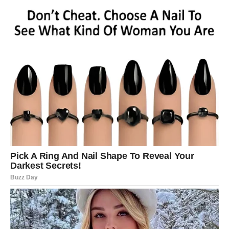
Zvijezde poručuju da ste baš sada zaslužili ovaj period jer
ste mnogo puta ostali jaki onda kada bi drugi odustali.
Sada dolazi vrijeme da uživate u plodovima svog rada i da
sa više optimizma gledate prema onome što vas tek
očekuje.