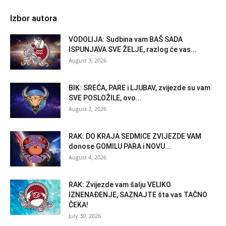
Izbor autora
VODOLIJA: Sudbina vam BAŠ SADA
ISPUNJAVA SVE ŽELJE, razlog će vas...
August 3, 2026
BIK: SREĆA, PARE i LJUBAV, zvijezde su vam
SVE POSLOŽILE, ovo...
August 3, 2026
RAK: DO KRAJA SEDMICE ZVIJEZDE VAM
donose GOMILU PARA i NOVU...
August 4, 2026
RAK: Zvijezde vam šalju VELIKO
IZNENAĐENJE, SAZNAJTE šta vas TAČNO
ČEKA!
July 30, 2026