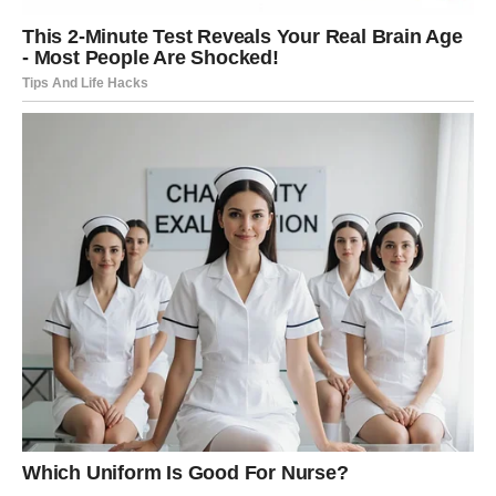
Nešto što počne kao običan razgovor moglo bi prerasti u
mnogo zanimljiviju priču.
Ako ste zauzeti, odnos sa partnerom ulazi u topliju fazu.
Biće više razumijevanja, podrške i zajedničkih planova.
VJERUJTE SVOJOJ SREĆI
Lavovi ponekad imaju naviku da sumnjaju u dobre stvari
kada konačno počnu dolaziti.
Nemojte to raditi ove sedmice.
Ako vam se otvori prilika, prihvatite je.
Ako vam život pošalje razlog za osmijeh, uživajte u