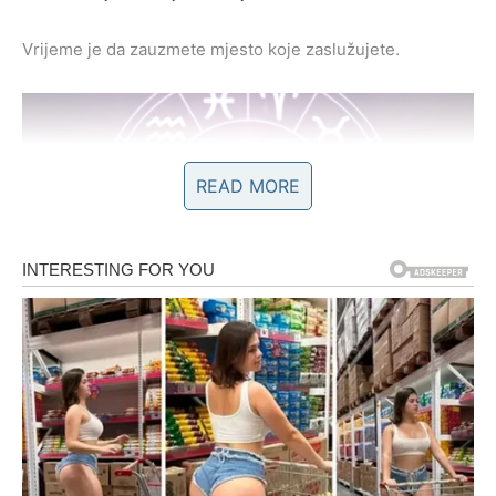
Vrijeme je da zauzmete mjesto koje zaslužujete.
READ MORE
SREĆA VAS PRATI KROZ NIZ
MALIH ČUDA
Nije sve samo u novcu.