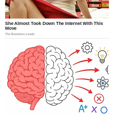
Jedna osoba iz vašeg okruženja mogla bi imati važnu
ulogu tokom narednih dana.
To može biti prijatelj, kolega ili neko koga poznajete
površno.
Nemojte zanemariti savjete koje dobijete.
Ponekad prava prilika dolazi upravo kroz tuđe riječi.
LJUBAV DONOSI VIŠE
OSMIJEHA
Ako ste slobodni, mogli biste upoznati osobu koja vas
osvaja pozitivnom energijom i iskrenim pristupom.