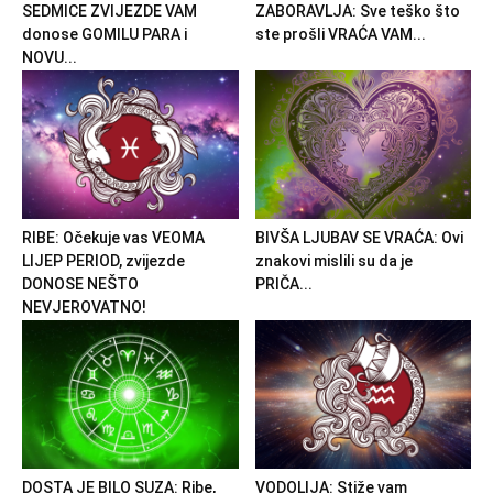
SEDMICE ZVIJEZDE VAM
ZABORAVLJA: Sve teško što
donose GOMILU PARA i
ste prošli VRAĆA VAM...
NOVU...
RIBE: Očekuje vas VEOMA
BIVŠA LJUBAV SE VRAĆA: Ovi
LIJEP PERIOD, zvijezde
znakovi mislili su da je
DONOSE NEŠTO
PRIČA...
NEVJEROVATNO!
DOSTA JE BILO SUZA: Ribe,
VODOLIJA: Stiže vam