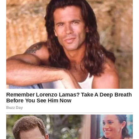
Ali nova sedmica donosi vam veoma važnu lekciju — ne
možete pronaći sreću ako stalno zaboravljate sebe.
Zvijezde vam poručuju da ne osjećate grižnju savjesti
zbog toga što želite više za sebe.
Mnogi Lavovi će tokom ove sedmice napraviti promjene
koje će ih kasnije dovesti do mnogo srećnijeg života.
Sudbina vam sada vraća ono što
ste dugo čekali
Sve kroz šta ste prošli nije bilo uzalud.
Svaka prepreka, svako razočaranje i svaki trenutak tokom