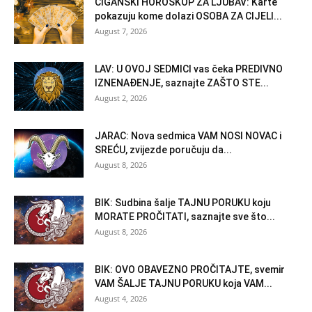
CIGANSKI HOROSKOP ZA LJUBAV: Karte
pokazuju kome dolazi OSOBA ZA CIJELI...
August 7, 2026
LAV: U OVOJ SEDMICI vas čeka PREDIVNO
IZNENAĐENJE, saznajte ZAŠTO STE...
August 2, 2026
JARAC: Nova sedmica VAM NOSI NOVAC i
SREĆU, zvijezde poručuju da...
August 8, 2026
BIK: Sudbina šalje TAJNU PORUKU koju
MORATE PROČITATI, saznajte sve što...
August 8, 2026
BIK: OVO OBAVEZNO PROČITAJTE, svemir
VAM ŠALJE TAJNU PORUKU koja VAM...
August 4, 2026