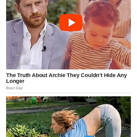
kojeg ste mislili da više ne možete dalje zapravo su vas
pripremali za ono što dolazi.
A ono što dolazi moglo bi vam potpuno promijeniti život.
Mnogi Lavovi će tokom ove sedmice dobiti ono što su
dugo priželjkivali — sigurnost, ljubav, podršku i osjećaj da
konačno imaju kontrolu nad vlastitom budućnošću.
Pred vama je sedmica koja bi
mogla promijeniti sve
Zvijezde vam sada donose novu energiju, mnogo više
samopouzdanja i priliku da konačno osjetite kako izgleda
kada život radi u vašu korist.