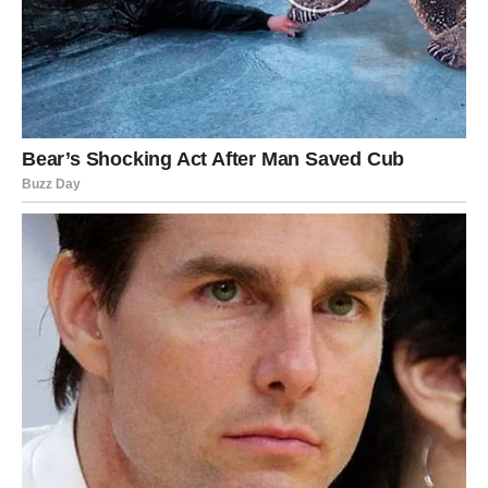
Neki Lavovi će konačno riješiti problem koji ih dugo
opterećuje i osjetiti veliko finansijsko olakšanje.
Zvijezde vam poručuju da ne podcjenjujete svoje
sposobnosti jer upravo sada imate priliku ostvariti mnogo
više nego što mislite.