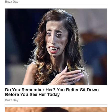
Ipak, ovog puta vi ćete mnogo jasnije vidjeti šta želite.
Nećete više pristajati na odnose koji vam donose stres,
nesigurnost i emotivni umor.
Mnogi Lavovi će konačno odlučiti da biraju svoj mir i
sreću umjesto ljudi koji ih stalno vraćaju na stare
probleme.
Vrijeme je da konačno počnete
misliti više na sebe
Previše ste energije trošili pokušavajući pomoći drugima
i ispuniti tuđa očekivanja.
Često ste zaboravljali vlastite potrebe samo da biste
izbjegli razočaranja ili sukobe.