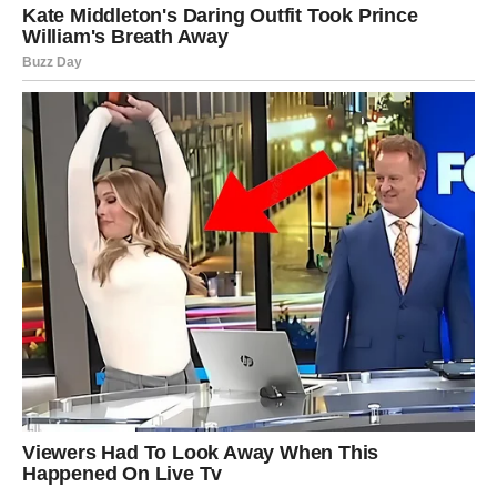
Lavovi koji su zauzeti konačno će uspjeti riješiti
nesporazume koji ih dugo opterećuju.
Pred vama su iskreni razgovori, mnogo više pažnje i
osjećaj da partner konačno razumije koliko ste se trudili
oko odnosa.
Jedna osoba iz prošlosti mogla bi
vas potpuno zbuniti
Zvijezde pokazuju mogućnost povratka osobe koju niste
uspjeli potpuno zaboraviti.
Ta osoba još uvijek razmišlja o vama i moguće je da će
pokušati obnoviti kontakt.