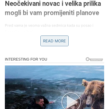
Neočekivani novac i velika prilika
mogli bi vam promijeniti planove
Pred vama je veoma važna sedmica kada su posao i
finansije u pitanju.
READ MORE
Mnogi Lavovi će dobiti priliku za dodatnu zaradu, novu
poslovnu ponudu ili saradnju koja bi mogla imati mnogo
veći značaj nego što na početku izgleda.
Ono što će vas posebno iznenaditi jeste činjenica da će
sreća doći kroz spontane situacije i ljude od kojih to
najmanje očekujete.
Jedan razgovor ili sasvim slučajan susret mogli bi vam
otvoriti vrata potpuno nove budućnosti.