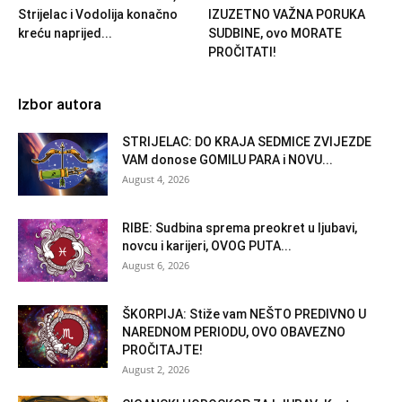
Strijelac i Vodolija konačno
IZUZETNO VAŽNA PORUKA
kreću naprijed...
SUDBINE, ovo MORATE
PROČITATI!
Izbor autora
STRIJELAC: DO KRAJA SEDMICE ZVIJEZDE
VAM donose GOMILU PARA i NOVU...
August 4, 2026
RIBE: Sudbina sprema preokret u ljubavi,
novcu i karijeri, OVOG PUTA...
August 6, 2026
ŠKORPIJA: Stiže vam NEŠTO PREDIVNO U
NAREDNOM PERIODU, OVO OBAVEZNO
PROČITAJTE!
August 2, 2026