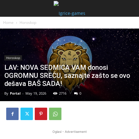
Home
Horoskop
Horoskop
LAV: NOVA SEDMICA VAM donosi
OGROMNU SREĆU, saznajte zašto se ovo
dešava BAŠ SADA!
By
Portal
-
May 19, 2026
2716
0
Oglasi - Advertisement