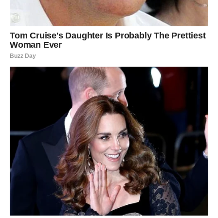
Ljubavni život ulazi u mnogo ljepši
period
Ako ste slobodni, nova sedmica mogla bi donijeti veoma
zanimljivo poznanstvo.
Jedna osoba mogla bi vas potpuno osvojiti harizmom,
pažnjom i načinom na koji vas posmatra.
Ono što će vas posebno iznenaditi jeste činjenica da ćete
pored te osobe osjećati i uzbuđenje i sigurnost u isto
vrijeme.
Mnogi Lavovi će tokom ove sedmice shvatiti da prava
ljubav dolazi onda kada prestanete glumiti snagu i
dozvolite sebi da budete iskreni.