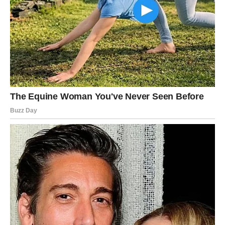
Mnogi Lavovi će tokom ove sedmice upoznati ljude koji
će im promijeniti život, dobiti prilike koje nisu očekivali i
donijeti odluke koje će ih odvesti prema mnogo srećnijoj
budućnosti.
Zato ne zatvarajte se pred promjenama i ne dozvolite
strahu da vas zaustavi.
Nova sedmica vam donosi ogromnu sreću i zvijezde vam
jasno poručuju — sada konačno dolazi vrijeme da i vi
dobijete ono što ste dugo zaslužili.