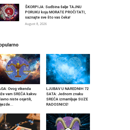
ŠKORPIJA: Sudbina šalje TAJNU
PORUKU koju MORATE PROČITATI,
saznajte sve što vas čeka!
August 8, 2026
opularno
GA: Ovog vikenda
LJUBAV U NAREDNIH 72
iže vam SREĆA kakvu
SATA: Jednom znaku
avno niste osjetili,
SREĆA izmamljuje SUZE
ijezde...
RADOSNICE!