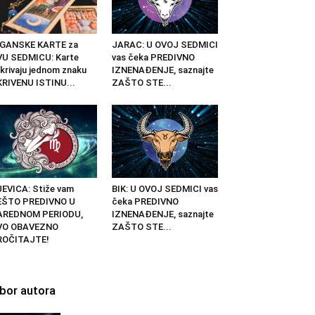
IGANSKE KARTE za
JARAC: U OVOJ SEDMICI
U SEDMICU: Karte
vas čeka PREDIVNO
krivaju jednom znaku
IZNENAĐENJE, saznajte
RIVENU ISTINU...
ZAŠTO STE...
EVICA: Stiže vam
BIK: U OVOJ SEDMICI vas
EŠTO PREDIVNO U
čeka PREDIVNO
AREDNOM PERIODU,
IZNENAĐENJE, saznajte
VO OBAVEZNO
ZAŠTO STE...
ROČITAJTE!
zbor autora