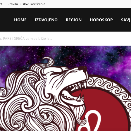
kt
Pravila i uslovi korištenja
HOME
IZDVOJENO
REGION
HOROSKOP
SAVJ
ARE i SREĆA vam se bliže iz...