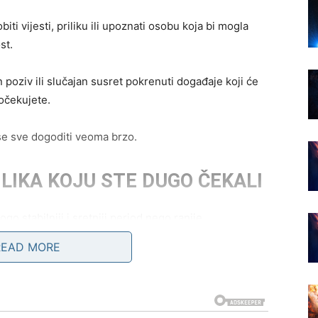
i vijesti, priliku ili upoznati osobu koja bi mogla
st.
poziv ili slučajan susret pokrenuti događaje koji će
očekujete.
se sve dogoditi veoma brzo.
ILIKA KOJU STE DUGO ČEKALI
o stabilniji i sretniji period nego ranije.
READ MORE
, poslovne promjene ili prilike koja bi vam mogla
 mislite.
nakon perioda tokom kojeg su stalno morali razmišljati