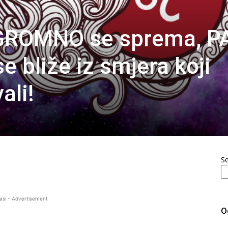
GROMNO se sprema, P
 bliže iz smjera koji
ali!
S
asi - Advertisement
O