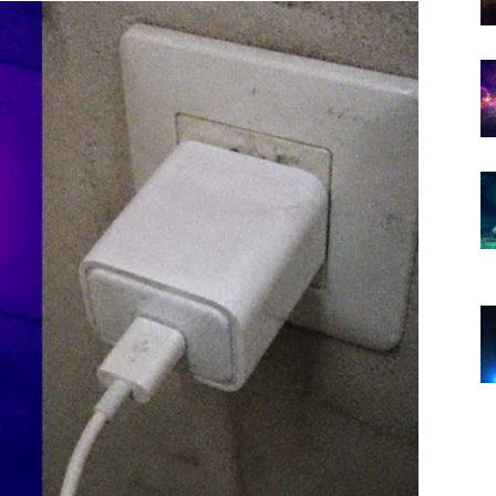
u mogli lako riješiti.
luživali.
va vrata ili vam dati priliku koja će vam promijeniti
 razmišljaju o promjeni posla ili velikom životnom