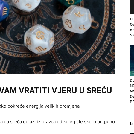
C
OV
ot
SK
DJ
N
 VAM VRATITI VJERU U SREĆU
N
O
P
ako pokreće energija velikih promjena.
ca da sreća dolazi iz pravca od kojeg ste skoro potpuno
I