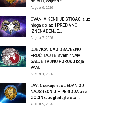
osjetili, zvijezde...
August 6, 2026
OVAN: VIKEND JE STIGAO, a uz
njega dolazi I PREDIVNO
IZNENAĐENJE,...
August 7, 2026
DJEVICA: OVO OBAVEZNO
PROČITAJTE, svemir VAM
ŠALJE TAJNU PORUKU koja
VAM...
August 4, 2026
LAV: Očekuje vas JEDAN OD
NAJSREĆNIJIH PERIODA ove
GODINE, pogledajte šta...
August 5, 2026