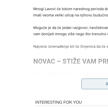
Mnogi Lavovi će tokom narednog perioda dobit
imati veoma veliki uticaj na njihovu budućno
Moguće je da će jedan razgovor, neočekivan 
vam donijeti mnogo više nego što trenutno 
Najveće iznenađenje bit će činjenica da će 
NOVAC – STIŽE VAM PR
Kada su finansije u pitanju, pred vama je mnog
Zvijezde pokazuju mogućnost dodatne zarade
donijeti mnogo više novca nego što trenutno
Mnogi Lavovi će konačno osjetiti olakšanje 