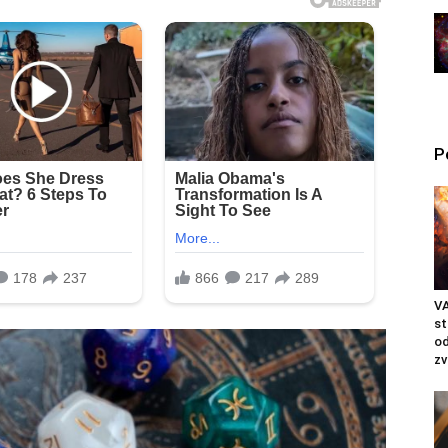
P
VA
st
od
zv