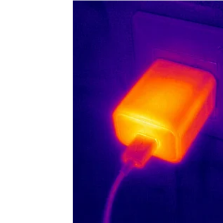
o računima, troškovima i problemima koje nis
Sudbina vam sada vraća ono što ste dugo zas
Moguće je da će vam neko pomoći, otvoriti no
život.
Posebno će sreće imati Lavovi koji već dugo
koraku.