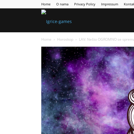
Home
O nama
Privacy Policy
Impressum
Konta
Games
Home
Horoskop
LAV: Nešto OGROMNO se sprema, P
Portal