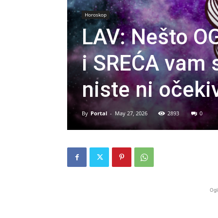
Horoskop
LAV: Nešto O
i SREĆA vam se
niste ni očekiv
By
Portal
-
May 27, 2026
2893
0
Ogl