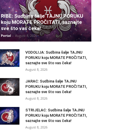
RIBE: Sudbina šalje TAJNU PORUKU
koju MORATE PROČITATI, saznajte
sve što vas čeka!
Portal
-
August 8, 2026
VODOLIJA: Sudbina šalje TAJNU
PORUKU koju MORATE PROČITATI,
saznajte sve što vas čeka!
August 8, 2026
JARAC: Sudbina šalje TAJNU
PORUKU koju MORATE PROČITATI,
saznajte sve što vas čeka!
August 8, 2026
STRIJELAC: Sudbina šalje TAJNU
PORUKU koju MORATE PROČITATI,
saznajte sve što vas čeka!
August 8, 2026