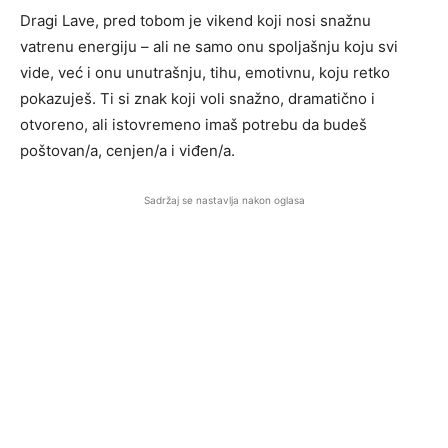
Dragi Lave, pred tobom je vikend koji nosi snažnu
vatrenu energiju – ali ne samo onu spoljašnju koju svi
vide, već i onu unutrašnju, tihu, emotivnu, koju retko
pokazuješ. Ti si znak koji voli snažno, dramatično i
otvoreno, ali istovremeno imaš potrebu da budeš
poštovan/a, cenjen/a i viđen/a.
Sadržaj se nastavlja nakon oglasa