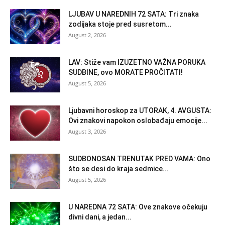
LJUBAV U NAREDNIH 72 SATA: Tri znaka
zodijaka stoje pred susretom...
August 2, 2026
LAV: Stiže vam IZUZETNO VAŽNA PORUKA
SUDBINE, ovo MORATE PROČITATI!
August 5, 2026
Ljubavni horoskop za UTORAK, 4. AVGUSTA:
Ovi znakovi napokon oslobađaju emocije...
August 3, 2026
SUDBONOSAN TRENUTAK PRED VAMA: Ono
što se desi do kraja sedmice...
August 5, 2026
U NAREDNA 72 SATA: Ove znakove očekuju
divni dani, a jedan...