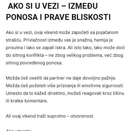
AKO SI U VEZI – IZMEĐU
PONOSA I PRAVE BLISKOSTI
Ako si u vezi, ovaj vikend može započeti sa pojačanom
strašću. Privlačnost između vas je snažna, hemija je
prisutna i lako se zapali iskra. Ali isto tako, lako može doći
do sitnog konflikta – ne zbog velikog problema, već zbog
sitnog povređenog ponosa.
Možda ćeš osetiti da partner ne daje dovoljno pažnje.
Možda ćeš poželeti više priznanja ili emotivne sigurnosti.
Umesto da to kažeš direktno, možeš reagovati kroz tišinu
ili kratke komentare.
Ali ovaj vikend traži suprotno – otvorenost.