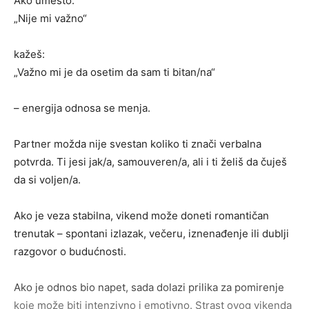
Ako umesto:
„Nije mi važno“
kažeš:
„Važno mi je da osetim da sam ti bitan/na“
– energija odnosa se menja.
Partner možda nije svestan koliko ti znači verbalna
potvrda. Ti jesi jak/a, samouveren/a, ali i ti želiš da čuješ
da si voljen/a.
Ako je veza stabilna, vikend može doneti romantičan
trenutak – spontani izlazak, večeru, iznenađenje ili dublji
razgovor o budućnosti.
Ako je odnos bio napet, sada dolazi prilika za pomirenje
koje može biti intenzivno i emotivno. Strast ovog vikenda