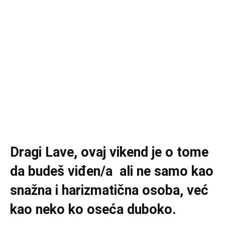
Dragi Lave, ovaj vikend je o tome
da budeš viđen/a ali ne samo kao
snažna i harizmatična osoba, već
kao neko ko oseća duboko.