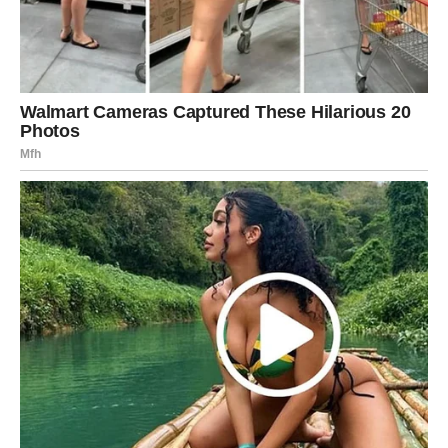
Moguće je da upoznaš osobu koja te izaziva na drugačiji
način. Neko ko te ne obasipa samo komplimentima, već te
pita ozbiljna pitanja. Neko ko ne pada odmah na tvoju
spoljašnju sigurnost, već želi da upozna tvoju dublju
stranu.
To može biti osoba koja te iznenadi svojom smirenošću ili
sigurnošću. Privlačnost će biti jaka, ali i intelektualna
povezanost može igrati veliku ulogu.
Postoji i mogućnost poruke iz prošlosti. Ako se javi bivša
ljubav, ego može želeti da pokaže nadmoć – da pokažeš
koliko si napredovao/la. Ali srce će znati da li je to zaista
priča koja zaslužuje novi početak ili samo kratkotrajna
nostalgija.
Ovaj vikend ti daje šansu za novu romansu – ali samo ako