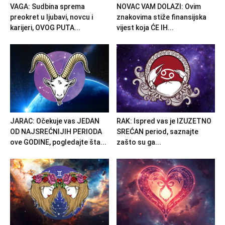
VAGA: Sudbina sprema
NOVAC VAM DOLAZI: Ovim
preokret u ljubavi, novcu i
znakovima stiže finansijska
karijeri, OVOG PUTA...
vijest koja ĆE IH...
JARAC: Očekuje vas JEDAN
RAK: Ispred vas je IZUZETNO
OD NAJSREĆNIJIH PERIODA
SREĆAN period, saznajte
ove GODINE, pogledajte šta...
zašto su ga...