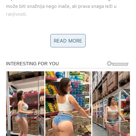
može biti snažnija nego inače, ali prava snaga leži u
ranjivosti.
Nemoj se takmičiti sa partnerom. Ljubav nije borba za
prevlast.
READ MORE
AKO SI SLOBODAN/A –
MAGNETIZAM KOJI PRIVLAČI
PRAVU OSOBU
Slobodni Lavovi ovog vikenda zrače. Tvoja harizma je
naglašena. Tvoja energija je primetna u svakom prostoru
u koji uđeš. Ljudi te gledaju, primećuju, žele tvoju pažnju.
Ali ovaj vikend nije samo o površnom flertu.