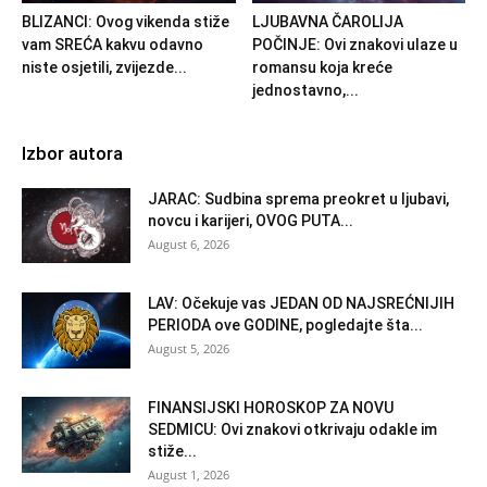
BLIZANCI: Ovog vikenda stiže
LJUBAVNA ČAROLIJA
vam SREĆA kakvu odavno
POČINJE: Ovi znakovi ulaze u
niste osjetili, zvijezde...
romansu koja kreće
jednostavno,...
Izbor autora
JARAC: Sudbina sprema preokret u ljubavi,
novcu i karijeri, OVOG PUTA...
August 6, 2026
LAV: Očekuje vas JEDAN OD NAJSREĆNIJIH
PERIODA ove GODINE, pogledajte šta...
August 5, 2026
FINANSIJSKI HOROSKOP ZA NOVU
SEDMICU: Ovi znakovi otkrivaju odakle im
stiže...
August 1, 2026