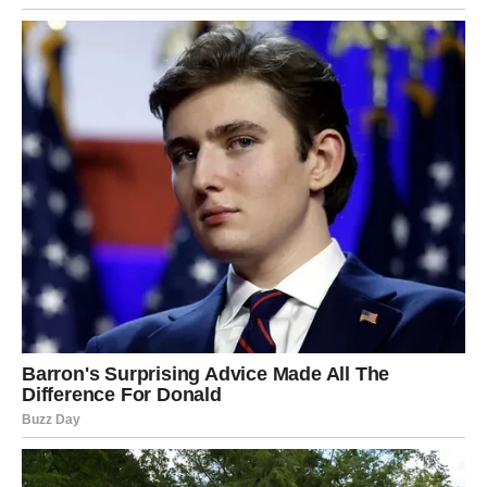
Poruka iz prošlosti koja traži odluku.
Unutrašnja spoznaja da zaslužuješ više nego što si
do sada prihvatao/la.
SAVET ZA LAVA
– Ne krij ranjivost iza samouverenosti.
– Ne traži potvrdu kroz dramu.
– Ne pretvaraj sitan nesporazum u borbu za ego.
Ako pokažeš nežniju stranu, vikend može postati
emotivno ispunjen na način koji nisi očekivao/la.