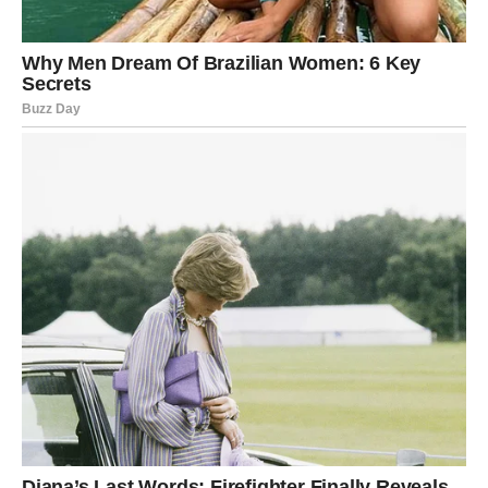
ne tražiš potvrdu kroz dramatične igre.
UNUTRAŠNJA EMOTIVNA
LEKCIJA
Lav je znak koji daje mnogo. Daje toplinu, daje energiju,
daje zaštitu. Ali ponekad daje toliko da zaboravi da i
njemu treba nežnost.
Ovaj vikend te podseća da:
– I ti imaš pravo da budeš nesiguran/na.
– I ti imaš pravo da tražiš pažnju.
– I ti imaš pravo da kažeš „trebaš mi“.
Možda ćeš osetiti trenutak sumnje – da li si dovoljno