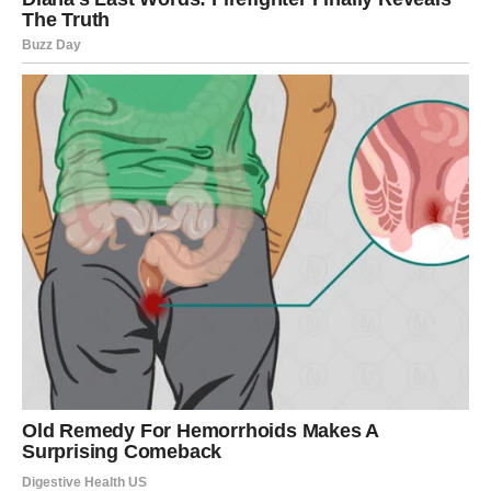
cenjen/a? To nije slabost. To je znak da želiš ravnotežu.
Tvoja snaga je u toplini, a ne u ponosu. Kada pokažeš
srce bez oklopa, ljudi te vole još više.
MOGUĆI SCENARIJI TOKOM
VIKENDA
Intenzivna romantična scena koja vraća strast u
vezu.
Razgovor koji briše nesporazum i učvršćuje odnos.
Flert koji prerasta u ozbiljniju priču.