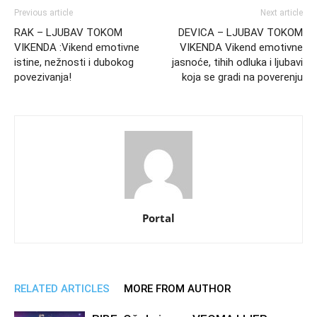
Previous article
Next article
RAK – LJUBAV TOKOM
DEVICA – LJUBAV TOKOM
VIKENDA :Vikend emotivne
VIKENDA Vikend emotivne
istine, nežnosti i dubokog
jasnoće, tihih odluka i ljubavi
povezivanja!
koja se gradi na poverenju
Portal
RELATED ARTICLES
MORE FROM AUTHOR