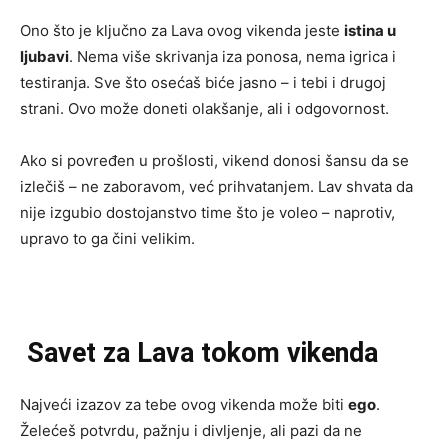
Ono što je ključno za Lava ovog vikenda jeste
istina u
ljubavi
. Nema više skrivanja iza ponosa, nema igrica i
testiranja. Sve što osećaš biće jasno – i tebi i drugoj
strani. Ovo može doneti olakšanje, ali i odgovornost.
Ako si povređen u prošlosti, vikend donosi šansu da se
izlečiš – ne zaboravom, već prihvatanjem. Lav shvata da
nije izgubio dostojanstvo time što je voleo – naprotiv,
upravo to ga čini velikim.
Savet za Lava tokom vikenda
Najveći izazov za tebe ovog vikenda može biti
ego
.
Želećeš potvrdu, pažnju i divljenje, ali pazi da ne