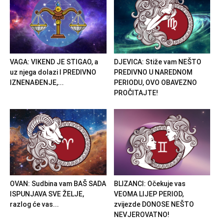
VAGA: VIKEND JE STIGAO, a
DJEVICA: Stiže vam NEŠTO
uz njega dolazi I PREDIVNO
PREDIVNO U NAREDNOM
IZNENAĐENJE,...
PERIODU, OVO OBAVEZNO
PROČITAJTE!
OVAN: Sudbina vam BAŠ SADA
BLIZANCI: Očekuje vas
ISPUNJAVA SVE ŽELJE,
VEOMA LIJEP PERIOD,
razlog će vas...
zvijezde DONOSE NEŠTO
NEVJEROVATNO!