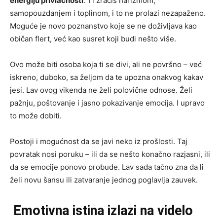
energiju privlačnosti
. Ti zračiš harizmom,
samopouzdanjem i toplinom, i to ne prolazi nezapaženo.
Moguće je novo poznanstvo koje se ne doživljava kao
običan flert, već kao susret koji budi nešto više.
Ovo može biti osoba koja ti se divi, ali ne površno – već
iskreno, duboko, sa željom da te upozna onakvog kakav
jesi. Lav ovog vikenda ne želi polovične odnose. Želi
pažnju, poštovanje i jasno pokazivanje emocija. I upravo
to može dobiti.
Postoji i mogućnost da se javi neko iz prošlosti. Taj
povratak nosi poruku – ili da se nešto konačno razjasni, ili
da se emocije ponovo probude. Lav sada tačno zna da li
želi novu šansu ili zatvaranje jednog poglavlja zauvek.
Emotivna istina izlazi na videlo