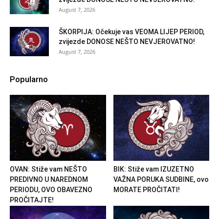
August 7, 2026
ŠKORPIJA: Očekuje vas VEOMA LIJEP PERIOD,
zvijezde DONOSE NEŠTO NEVJEROVATNO!
August 7, 2026
Popularno
OVAN: Stiže vam NEŠTO
BIK: Stiže vam IZUZETNO
PREDIVNO U NAREDNOM
VAŽNA PORUKA SUDBINE, ovo
PERIODU, OVO OBAVEZNO
MORATE PROČITATI!
PROČITAJTE!