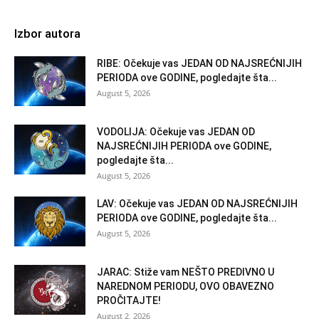
Izbor autora
RIBE: Očekuje vas JEDAN OD NAJSREĆNIJIH
PERIODA ove GODINE, pogledajte šta...
August 5, 2026
VODOLIJA: Očekuje vas JEDAN OD
NAJSREĆNIJIH PERIODA ove GODINE,
pogledajte šta...
August 5, 2026
LAV: Očekuje vas JEDAN OD NAJSREĆNIJIH
PERIODA ove GODINE, pogledajte šta...
August 5, 2026
JARAC: Stiže vam NEŠTO PREDIVNO U
NAREDNOM PERIODU, OVO OBAVEZNO
PROČITAJTE!
August 2, 2026