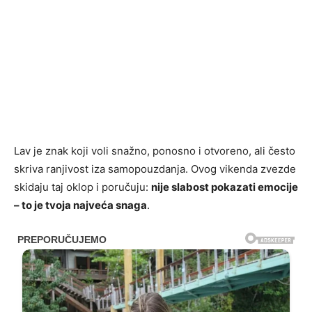
Lav je znak koji voli snažno, ponosno i otvoreno, ali često
skriva ranjivost iza samopouzdanja. Ovog vikenda zvezde
skidaju taj oklop i poručuju:
nije slabost pokazati emocije
– to je tvoja najveća snaga
.