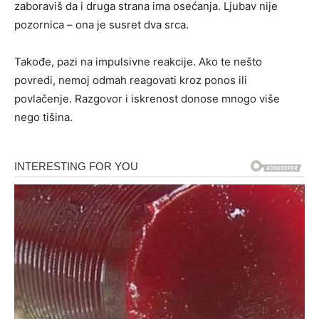
zaboraviš da i druga strana ima osećanja. Ljubav nije
pozornica – ona je susret dva srca.
Takođe, pazi na impulsivne reakcije. Ako te nešto
povredi, nemoj odmah reagovati kroz ponos ili
povlačenje. Razgovor i iskrenost donose mnogo više
nego tišina.