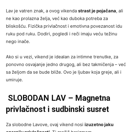
Lav je vatren znak, a ovog vikenda
strast je pojačana
, ali
ne kao prolazna želja, već kao duboka potreba za
bliskošću. Fizička privlačnost i emotivna povezanost idu
ruku pod ruku. Dodiri, pogledi i reči imaju veću težinu
nego inače.
Ako si u vezi, vikend je idealan za intimne trenutke, za
ponovno osvajanje jedno drugog, ali bez takmičenja – već
sa željom da se bude bliže. Ovo je ljubav koja greje, ali i
umiruje.
SLOBODAN LAV – Magnetna
privlačnost i sudbinski susret
Za slobodne Lavove, ovaj vikend nosi
izuzetno jaku