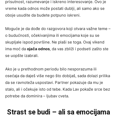
prisutnost, razumevanje i iskreno interesovanje. Ovo je
vreme kada odnos može postati dublji, ali samo ako se
oboje usudite da budete potpuno iskreni.
Moguće je da dođe do razgovora koji otvara važne teme –
o budućnosti, očekivanjima ili emocijama koje su se
skupljale ispod površine. Ne plaši se toga. Ovaj vikend
ima moć da
ojača odnos
, da vas zbliži i podseti zašto ste
se uopšte izabrali.
Ako je u prethodnom periodu bilo nesporazuma ili
osećaja da daješ više nego što dobijaš, sada dolazi prilika
da se ravnoteža uspostavi. Partner pokazuje da mu je
stalo, ali i očekuje isto od tebe. Kada Lav pokaže srce bez
potrebe da dominira – ljubav cveta.
Strast se budi – ali sa emocijama