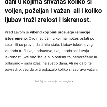
dani u kojima shvataš koliko si
voljen, poželjan i važan ali i koliko
ljubav traži zrelost i iskrenost.
Pred Lavom je
vikend koji budi srce, ego i emocije
istovremeno
. Ovo nisu dani u kojima možeš ostati po
strani ili se praviti da ti nije stalo. Ljubav tokom ovog
vikenda traži tvoje prisustvo, tvoju hrabrost i tvoju
iskrenost. Sve ono što je bilo potisnuto, nedorečeno ili
odlagano – sada izlazi na svetlo dana. Ali ne da bi te
povredilo, već da bi ti pokazalo koliko si zapravo važan.
Sadržaj se nastavlja nakon oglasa