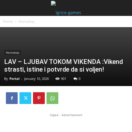
Home
Horoskop
Horoskop
LAV – LJUBAV TOKOM VIKENDA :Vikend
strasti, istine i potvrde da si voljen!
By
Portal
-
January 10, 2026
901
0
Oglasi - Advertisement