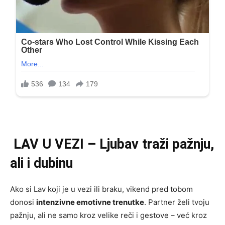
LAV U VEZI – Ljubav traži pažnju,
ali i dubinu
Ako si Lav koji je u vezi ili braku, vikend pred tobom
donosi
intenzivne emotivne trenutke
. Partner želi tvoju
pažnju, ali ne samo kroz velike reči i gestove – već kroz