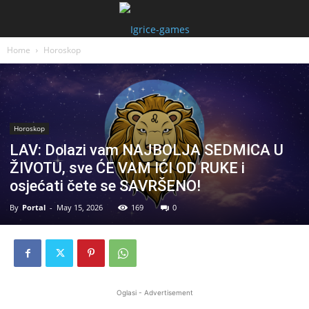
Home
Horoskop
Horoskop
LAV: Dolazi vam NAJBOLJA SEDMICA U
ŽIVOTU, sve ĆE VAM IĆI OD RUKE i
osjećati čete se SAVRŠENO!
By
Portal
-
May 15, 2026
169
0
Oglasi - Advertisement