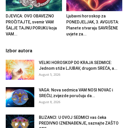
DJEVICA: OVO OBAVEZNO
Ljubavni horoskop za
PROČITAJTE, svemir VAM
PONEDJELJAK, 3. AVGUSTA:
ŠALJE TAJNU PORUKU koja
Planete stvaraju SAVRŠENE
VAM...
uvjete za...
Izbor autora
VELIKI HOROSKOP DO KRAJA SEDMICE:
Jednom stiže LJUBAV, drugom SREĆA, a...
August 5, 2026
VAGA: Nova sedmica VAM NOSI NOVAC i
SREĆU, zvijezde poručuju da...
August 8, 2026
BLIZANCI: U OVOJ SEDMICI vas čeka
PREDIVNO IZNENAĐENJE, saznajte ZAŠTO