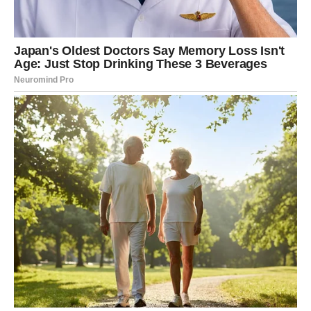
energije, motivacije i samopouzdanja.
Konačno ćete imati osjećaj da možete ostvariti sve što
poželite.
Strahovi, nesigurnosti i negativne misli polako nestaju, a
vi počinjete vjerovati sebi više nego ikada prije.
Jedna osoba mogla bi vam
uljepšati dane
Veoma je moguće da će tokom naredne sedmice jedna
osoba imati poseban uticaj na vaše raspoloženje i sreću.
To može biti neko ko vam već dugo nedostaje ili osoba
koja tek ulazi u vaš život. Ovaj odnos mogao bi vam
donijeti mnogo emocija, podrške i lijepih trenutaka.