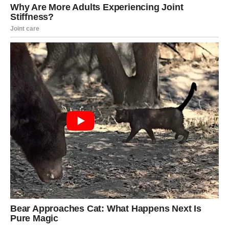
Zvijezde vam poručuju da otvorite srce i dozvolite sebi da
ponovo budete srećni.
Sudbina vam konačno vraća
osmijeh
Mnogi Lavovi će tokom naredne sedmice ostati
iznenađeni koliko brzo bi se stvari mogle promijeniti
nabolje.
Ono što vam dolazi moglo bi vam vratiti vjeru u sreću i
pokazati da ništa kroz šta ste prolazili nije bilo uzalud.
Sudbina vam sada donosi dane tokom kojih ćete se
osjećati spokojno, zadovoljno i ispunjeno.