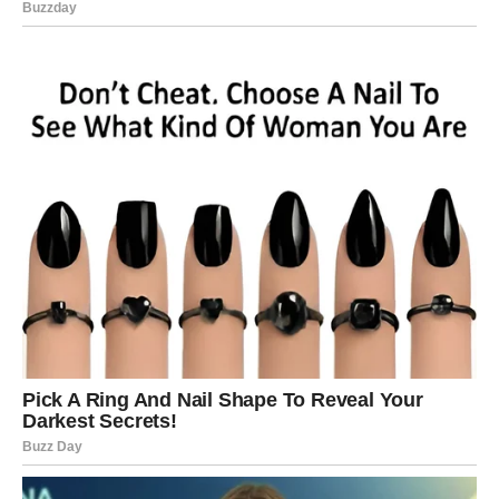
Ovo je sedmica koju ćete dugo
pamtiti
Zvijezde vam poručuju da ne sumnjate u sebe i da
maksimalno iskoristite period koji dolazi.
Pred vama su dani puni sreće, pozitivnih iznenađenja i
trenutaka koji bi mogli potpuno promijeniti vaš život.
Naredna sedmica za vas neće biti obična. Ovo je vrijeme
tokom kojeg biste mogli shvatiti da vam život konačno
donosi ono što ste dugo zaslužili.