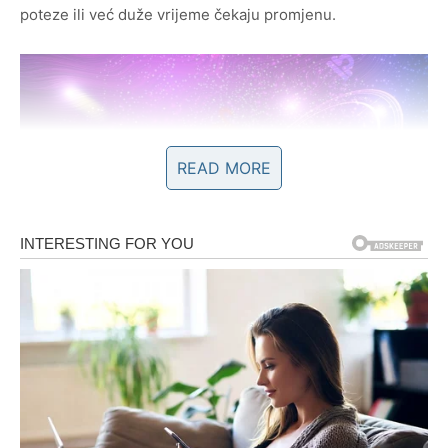
poteze ili već duže vrijeme čekaju promjenu.
READ MORE
Ljubav vam donosi emocije kakve
dugo niste osjetili
Na polju emocija očekuju vas veoma lijepi trenuci.