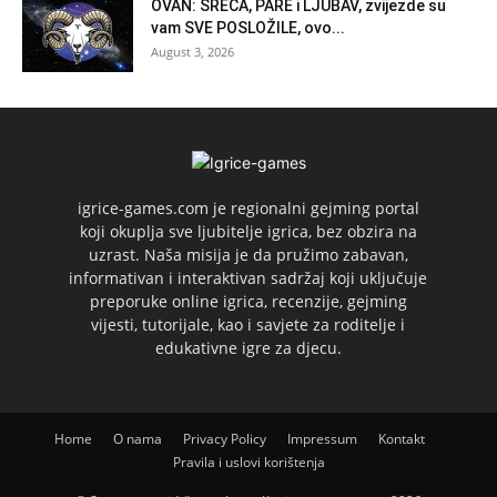
OVAN: SREĆA, PARE i LJUBAV, zvijezde su
vam SVE POSLOŽILE, ovo...
August 3, 2026
igrice-games.com je regionalni gejming portal
koji okuplja sve ljubitelje igrica, bez obzira na
uzrast. Naša misija je da pružimo zabavan,
informativan i interaktivan sadržaj koji uključuje
preporuke online igrica, recenzije, gejming
vijesti, tutorijale, kao i savjete za roditelje i
edukativne igre za djecu.
Home
O nama
Privacy Policy
Impressum
Kontakt
Pravila i uslovi korištenja