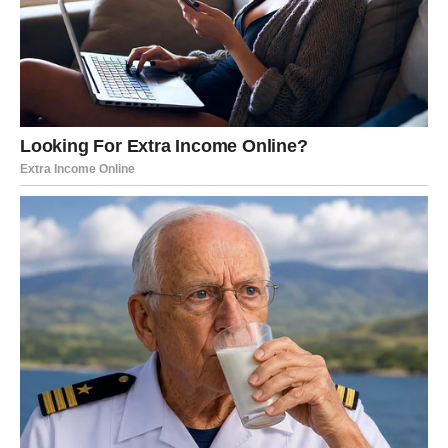
Ako ste dugo bili razočarani ili usamljeni, sada dolazi
period tokom kojeg biste mogli upoznati osobu koja će
vam potpuno promijeniti pogled na ljubav.
Jedna poruka, susret ili razgovor mogli bi vam donijeti
osmijeh kakav dugo niste imali.
Lavovi koji su u vezi konačno će osjetiti više pažnje,
nježnosti i razumijevanja od partnera. Problemi koji su
vas ranije opterećivali polako ostaju iza vas.
Osjećaćete se jače i srećnije nego
ikada prije
Najveća promjena koja vam dolazi jeste ona unutrašnja.
Tokom naredne sedmice osjećaćete mnogo više