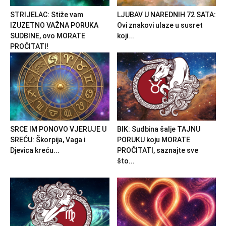
STRIJELAC: Stiže vam
LJUBAV U NAREDNIH 72 SATA:
IZUZETNO VAŽNA PORUKA
Ovi znakovi ulaze u susret
SUDBINE, ovo MORATE
koji...
PROČITATI!
SRCE IM PONOVO VJERUJE U
BIK: Sudbina šalje TAJNU
SREĆU: Škorpija, Vaga i
PORUKU koju MORATE
Djevica kreću...
PROČITATI, saznajte sve
što...