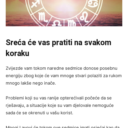
Sreća će vas pratiti na svakom
koraku
Zvijezde vam tokom naredne sedmice donose posebnu
energiju zbog koje će vam mnoge stvari polaziti za rukom
mnogo lakše nego inače.
Problemi koji su vas ranije opterećivali počeće da se
rješavaju, a situacije koje su vam djelovale nemoguće
sada će se okrenuti u vašu korist.
Mnogi Lavovi će tokom ove sedmice imati osjećaj kao da