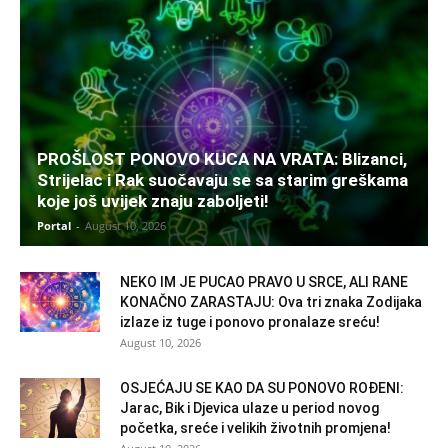
PROŠLOST PONOVO KUCA NA VRATA: Blizanci,
Strijelac i Rak suočavaju se sa starim greškama
koje još uvijek znaju zaboljeti!
Portal
-
August 10, 2026
NEKO IM JE PUCAO PRAVO U SRCE, ALI RANE
KONAČNO ZARASTAJU: Ova tri znaka Zodijaka
izlaze iz tuge i ponovo pronalaze sreću!
August 10, 2026
OSJEĆAJU SE KAO DA SU PONOVO ROĐENI:
Jarac, Bik i Djevica ulaze u period novog
početka, sreće i velikih životnih promjena!