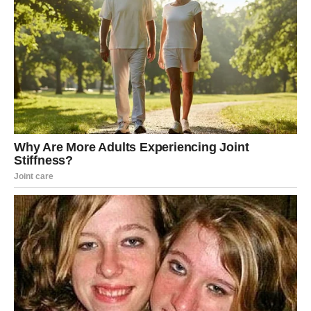
Zvezde vam u narednim danima šalju važnu poruku:
Verujte u svoju snagu.
Vi imate sposobnost da inspirišete ljude, da pokrenete
stvari i da ostvarite ciljeve koje ste sebi postavili.
Ponekad je potrebno samo malo strpljenja da se pojave
prave prilike.
Ako se pojavi šansa koja vas uzbuđuje, nemojte je
ignorisati. Upravo takve prilike često vode ka velikim
promenama.