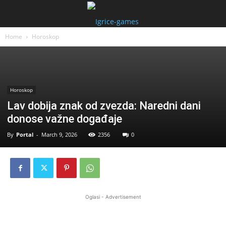
Home
Horoskop
Horoskop
Lav dobija znak od zvezda: Naredni dani
donose važne događaje
By
Portal
-
March 9, 2026
2356
0
Oglasi - Advertisement