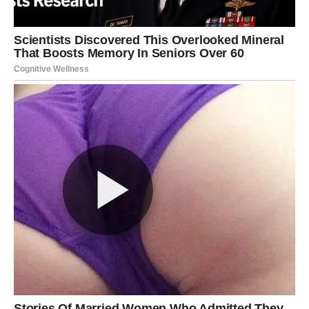
trud konačno primećuje. Oni su znak koji često daje
mnogo energije u ono što radi, ali ponekad priznanje ne
dolazi odmah.
Naredni dani mogu doneti situacije u kojima će vaše
sposobnosti doći do izražaja.
Moguće su:
nove poslovne prilike
razgovori o napredovanju
projekti koji vam omogućavaju da pokažete svoje talente
prilike koje otvaraju vrata za budućnost