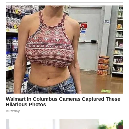
situaciju.
Društveni život – pažnja koju
privlačite
Lavovi su znak koji prirodno privlači pažnju. Njihova
energija često inspiriše ljude oko njih, pa nije neobično
što se često nalaze u centru društvenih događaja.
U narednim danima moguće je da ćete upoznati nove
ljude ili da ćete provoditi više vremena u društvu
prijatelja. Neki susreti mogu doneti zanimljive ideje ili
prilike koje će vam koristiti u budućnosti.
Važno je da ostanete otvoreni za nova poznanstva.