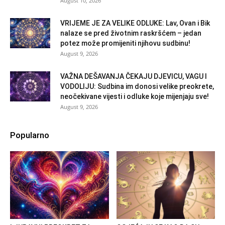
August 10, 2026
VRIJEME JE ZA VELIKE ODLUKE: Lav, Ovan i Bik
nalaze se pred životnim raskršćem – jedan
potez može promijeniti njihovu sudbinu!
August 9, 2026
VAŽNA DEŠAVANJA ČEKAJU DJEVICU, VAGU I
VODOLIJU: Sudbina im donosi velike preokrete,
neočekivane vijesti i odluke koje mijenjaju sve!
August 9, 2026
Popularno