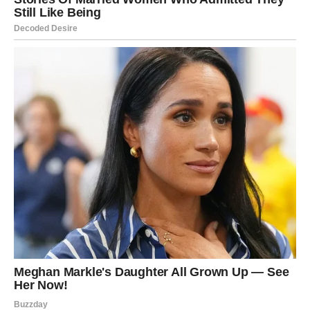
Lavovi imaju prirodan dar vođstva, a upravo sada mogu
dobiti priliku da pokažu koliko su sposobni.
Finansije – stabilnost uz pametne
odluke
Kada je novac u pitanju, naredni dani mogu doneti
stabilniju energiju. Lavovi vole da uživaju u životu i često
vole da nagrade sebe za trud koji ulažu.
Ipak, savet zvezda je da u ovom periodu budete malo
oprezniji sa impulsivnim troškovima. Pametne finansijske
odluke sada mogu doneti dugoročnu sigurnost.
Postoji mogućnost da se pojavi nova prilika za dodatni
prihod ili projekat koji može poboljšati vašu finansijsku