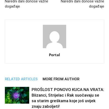
Naredni dani donose važne
Naredni dani donose važne
događaje
događaje
Portal
RELATED ARTICLES
MORE FROM AUTHOR
PROŠLOST PONOVO KUCA NA VRATA:
Blizanci, Strijelac i Rak suočavaju se
sa starim greškama koje još uvijek
znaju zaboljeti!