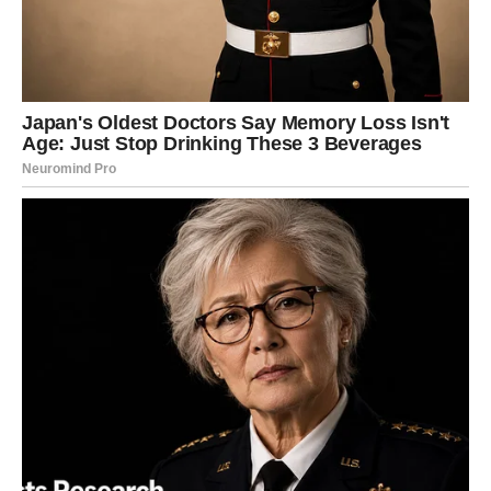
upravo takva energija sada može doći u vaš život.
Neočekivani susret
Za neke Lavove sudbina može pripremiti zanimljiv susret.
To može biti osoba koja vas privlači svojom energijom ili
neko ko će probuditi emocije koje dugo niste osetili.
Slobodni Lavovi mogli bi upoznati osobu koja će ih
inspirisati i uneti uzbuđenje u njihov život. Iako možda
neće sve odmah biti jasno, ovaj susret može biti početak
zanimljive priče.
Posao – priznanje koje dolazi u
pravo vreme
Na poslovnom planu Lavovi bi mogli osetiti da se njihov