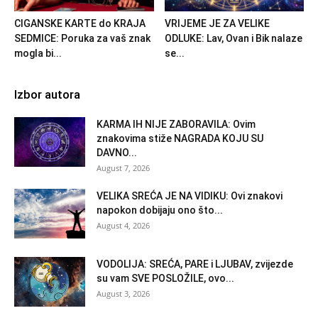
CIGANSKE KARTE do KRAJA
VRIJEME JE ZA VELIKE
SEDMICE: Poruka za vaš znak
ODLUKE: Lav, Ovan i Bik nalaze
mogla bi...
se...
Izbor autora
KARMA IH NIJE ZABORAVILA: Ovim
znakovima stiže NAGRADA KOJU SU
DAVNO...
August 7, 2026
VELIKA SREĆA JE NA VIDIKU: Ovi znakovi
napokon dobijaju ono što...
August 4, 2026
VODOLIJA: SREĆA, PARE i LJUBAV, zvijezde
su vam SVE POSLOŽILE, ovo...
August 3, 2026