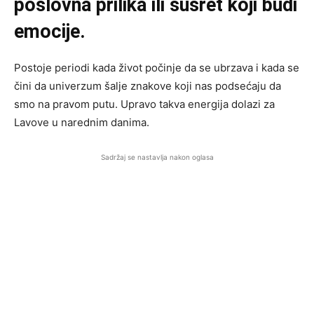
poslovna prilika ili susret koji budi
emocije.
Postoje periodi kada život počinje da se ubrzava i kada se
čini da univerzum šalje znakove koji nas podsećaju da
smo na pravom putu. Upravo takva energija dolazi za
Lavove u narednim danima.
Sadržaj se nastavlja nakon oglasa