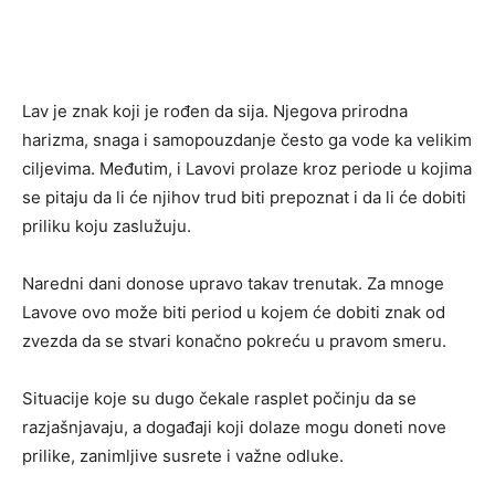
Lav je znak koji je rođen da sija. Njegova prirodna
harizma, snaga i samopouzdanje često ga vode ka velikim
ciljevima. Međutim, i Lavovi prolaze kroz periode u kojima
se pitaju da li će njihov trud biti prepoznat i da li će dobiti
priliku koju zaslužuju.
Naredni dani donose upravo takav trenutak. Za mnoge
Lavove ovo može biti period u kojem će dobiti znak od
zvezda da se stvari konačno pokreću u pravom smeru.
Situacije koje su dugo čekale rasplet počinju da se
razjašnjavaju, a događaji koji dolaze mogu doneti nove
prilike, zanimljive susrete i važne odluke.