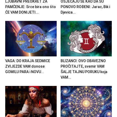
LJUBAVNI PREOKRET ZA
OSJEĆAJU SE KAO DA SU
PAMĆENJE: Srce bira ono što
PONOVO ROĐENI: Jarac, Bik i
ĆE VAM DONIJETI...
Djevica...
VAGA: DO KRAJA SEDMICE
BLIZANCI: OVO OBAVEZNO
ZVIJEZDE VAM donose
PROČITAJTE, svemir VAM
GOMILU PARA i NOVU...
ŠALJE TAJNU PORUKU koja
VAM...