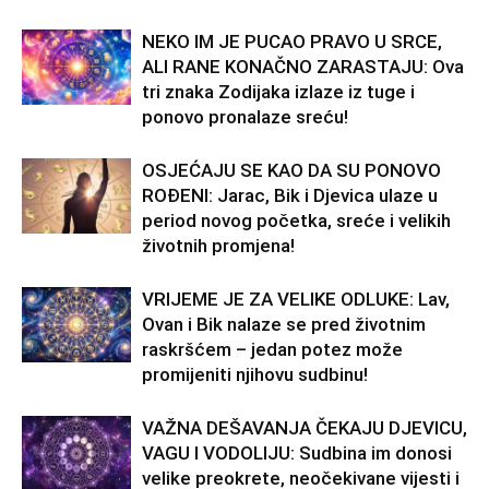
NEKO IM JE PUCAO PRAVO U SRCE,
ALI RANE KONAČNO ZARASTAJU: Ova
tri znaka Zodijaka izlaze iz tuge i
ponovo pronalaze sreću!
OSJEĆAJU SE KAO DA SU PONOVO
ROĐENI: Jarac, Bik i Djevica ulaze u
period novog početka, sreće i velikih
životnih promjena!
VRIJEME JE ZA VELIKE ODLUKE: Lav,
Ovan i Bik nalaze se pred životnim
raskršćem – jedan potez može
promijeniti njihovu sudbinu!
VAŽNA DEŠAVANJA ČEKAJU DJEVICU,
VAGU I VODOLIJU: Sudbina im donosi
velike preokrete, neočekivane vijesti i