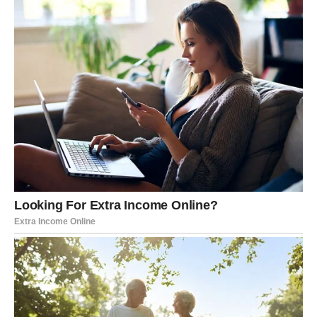
Unutrašnja snaga Lava
Iako Lavovi deluju snažno i samouvereno, i oni ponekad
imaju trenutke sumnje. Međutim, njihova najveća snaga je
sposobnost da se ponovo podignu i nastave dalje.
Naredni dani mogu biti trenutak u kojem Lav shvata koliko
je zapravo daleko stigao i koliko su ga iskustva učinila
jačim.
Možda ćete doneti odluku koja će promeniti pravac nekog
dela vašeg života. Možda ćete shvatiti da je vreme da se
fokusirate na ono što vam zaista donosi sreću.
Poruka zvezda za Lavove