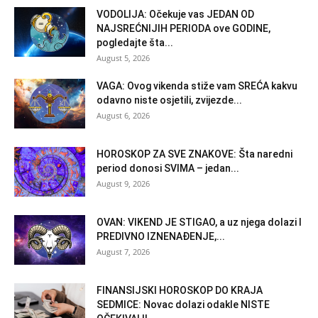
VODOLIJA: Očekuje vas JEDAN OD
NAJSREĆNIJIH PERIODA ove GODINE,
pogledajte šta...
August 5, 2026
VAGA: Ovog vikenda stiže vam SREĆA kakvu
odavno niste osjetili, zvijezde...
August 6, 2026
HOROSKOP ZA SVE ZNAKOVE: Šta naredni
period donosi SVIMA – jedan...
August 9, 2026
OVAN: VIKEND JE STIGAO, a uz njega dolazi I
PREDIVNO IZNENAĐENJE,...
August 7, 2026
FINANSIJSKI HOROSKOP DO KRAJA
SEDMICE: Novac dolazi odakle NISTE