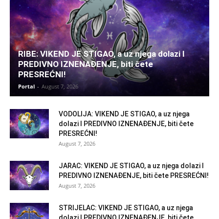
RIBE: VIKEND JE STIGAO, a uz njega dolazi I
PREDIVNO IZNENAĐENJE, biti čete
PRESREĆNI!
Portal
-
August 7, 2026
VODOLIJA: VIKEND JE STIGAO, a uz njega
dolazi I PREDIVNO IZNENAĐENJE, biti čete
PRESREĆNI!
August 7, 2026
JARAC: VIKEND JE STIGAO, a uz njega dolazi I
PREDIVNO IZNENAĐENJE, biti čete PRESREĆNI!
August 7, 2026
STRIJELAC: VIKEND JE STIGAO, a uz njega
dolazi I PREDIVNO IZNENAĐENJE, biti čete