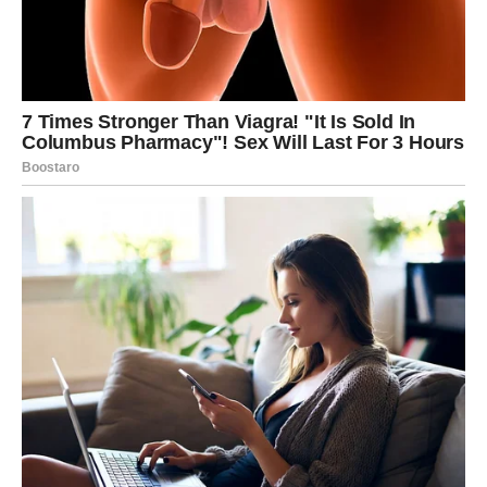
odgovore
Na emotivnom planu, Jarac prestaje da bira odnose iz
dužnosti ili navike. Ljubav postaje
mirna, stabilna i zrela
,
ili se konačno prekida sve što je bilo hladno, neuzvraćeno
i iscrpljujuće.
Na poslovnom planu, trud više ne ostaje neprimećen.
Dolazi period u kojem se autoritet gradi bez borbe –
prirodno, kroz iskustvo i poštovanje.
Jarčeva lekcija je završena. Sada počinje nagrada.
BIK – OD BORBE ZA SIGURNOST
DO MIRNOG OBILJA
Za Bika, poslednjih 13 godina bile su stalna borba da se