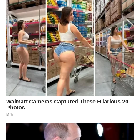
dobitak, već kroz pametne odluke, stabilan rast i osećaj
da se trud isplati.
Bik više ne mora da se bori za mir – on postaje njegovo
prirodno stanje.
ZAJEDNIČKA KARMIČKA TAČKA
JARCA I BIKA
I Jarac i Bik pripadaju zemljanim znacima, i upravo zato su
njihove lekcije bile
dugotrajne, teške, ali duboko
ukorenjene
. Sudbina ih nije učila kroz haos, već kroz
izdržljivost.
Ono što ih povezuje jeste činjenica da su preživeli period
u kojem su: