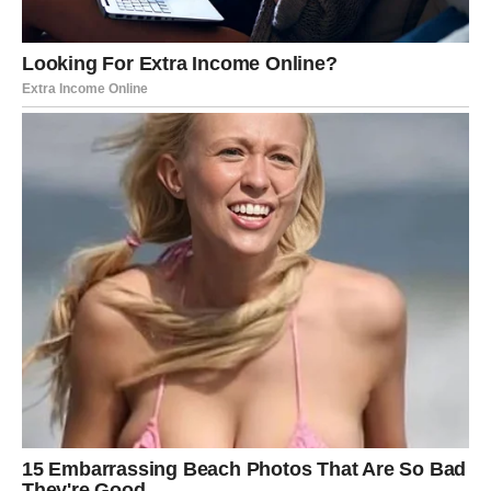
zadrži stabilnost
. Kao da se tlo stalno pomeralo – kada bi
se jedan problem rešio, drugi bi već čekao. Naučio si da
se prilagođavaš, da trpiš, da ćutiš i ideš dalje, čak i kada si
duboko u sebi želeo samo mir.
Sudbina te je testirala kroz:
finansijske uspone i padove
emotivne odnose u kojima si davao više nego što si
dobijao
osećaj da se sigurnost stalno mora zaslužiti
Ova godina donosi
kraj tog obrasca
.