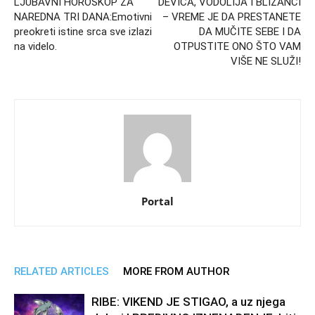
LJUBAVNI HOROSKOP ZA
DEVICA, VODOLIJA I BLIZANCI
NAREDNA TRI DANA:Emotivni
– VREME JE DA PRESTANETE
preokreti istine srca sve izlazi
DA MUČITE SEBE I DA
na videlo.
OTPUSTITE ONO ŠTO VAM
VIŠE NE SLUŽI!
Portal
RELATED ARTICLES
MORE FROM AUTHOR
RIBE: VIKEND JE STIGAO, a uz njega