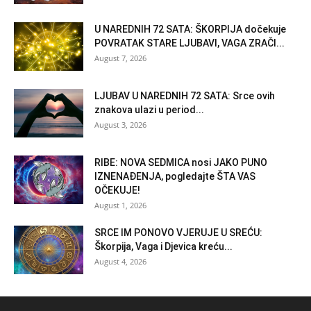
U NAREDNIH 72 SATA: ŠKORPIJA dočekuje
POVRATAK STARE LJUBAVI, VAGA ZRAČI...
August 7, 2026
LJUBAV U NAREDNIH 72 SATA: Srce ovih
znakova ulazi u period...
August 3, 2026
RIBE: NOVA SEDMICA nosi JAKO PUNO
IZNENAĐENJA, pogledajte ŠTA VAS
OČEKUJE!
August 1, 2026
SRCE IM PONOVO VJERUJE U SREĆU:
Škorpija, Vaga i Djevica kreću...
August 4, 2026