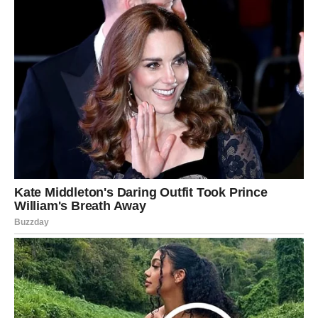
morali da se oslone sami na sebe
izgubili iluzije, ali dobili mudrost
naučili da ne odustaju čak i kada su umorni
Ova godina donosi
zatvaranje karmičkog duga
. Više
nema ponavljanja istih scenarija. Ljudi koji su donosili
teret polako izlaze iz života. Situacije koje su stvarale
pritisak gube snagu.