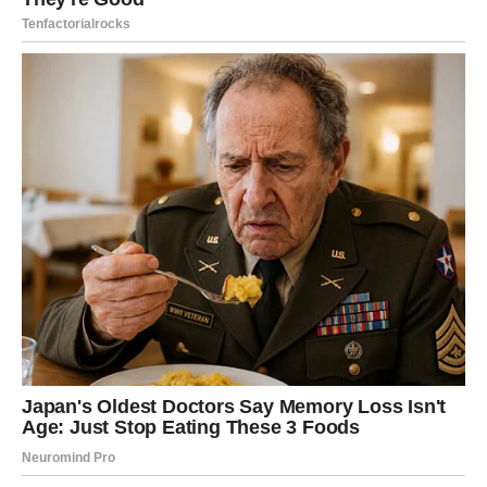
ŠTA SE MENJA ZA BIKA?
U narednom periodu, Bik ulazi u fazu u kojoj:
stabilnost više ne zavisi od stalne borbe
novac prestaje da bude stalna briga
odnosi postaju jednostavniji i iskreniji
život dobija sporiji, ali sigurniji ritam
U ljubavi, Bik konačno prestaje da se prilagođava ljudima
koji ne znaju da cene njegovu postojanost. Dolazi period
u kojem se
ljubav gradi bez straha od gubitka
, bez
stalne potrebe za dokazivanjem.
Na finansijskom planu, dolazi olakšanje – ne kroz nagli