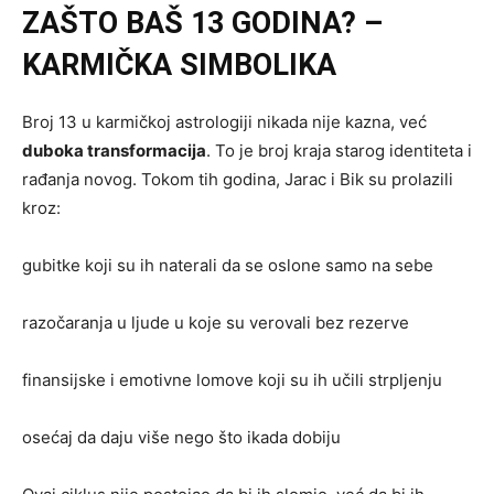
ZAŠTO BAŠ 13 GODINA? –
KARMIČKA SIMBOLIKA
Broj 13 u karmičkoj astrologiji nikada nije kazna, već
duboka transformacija
. To je broj kraja starog identiteta i
rađanja novog. Tokom tih godina, Jarac i Bik su prolazili
kroz:
gubitke koji su ih naterali da se oslone samo na sebe
razočaranja u ljude u koje su verovali bez rezerve
finansijske i emotivne lomove koji su ih učili strpljenju
osećaj da daju više nego što ikada dobiju