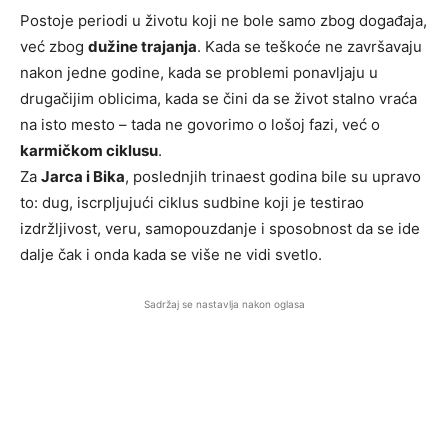
Postoje periodi u životu koji ne bole samo zbog događaja,
već zbog
dužine trajanja
. Kada se teškoće ne završavaju
nakon jedne godine, kada se problemi ponavljaju u
drugačijim oblicima, kada se čini da se život stalno vraća
na isto mesto – tada ne govorimo o lošoj fazi, već o
karmičkom ciklusu
.
Za
Jarca i Bika
, poslednjih trinaest godina bile su upravo
to: dug, iscrpljujući ciklus sudbine koji je testirao
izdržljivost, veru, samopouzdanje i sposobnost da se ide
dalje čak i onda kada se više ne vidi svetlo.
Sadržaj se nastavlja nakon oglasa