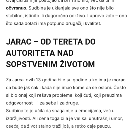
Ovaj ciklus nije postojao da bi ih slomio, već da bi ih
očvrsnuo
. Sudbina je uklanjala sve ono što nije bilo
stabilno, istinito ili dugoročno održivo. I upravo zato – ono
što sada dolazi ima potpuno drugačiji kvalitet.
JARAC – OD TERETA DO
AUTORITETA NAD
SOPSTVENIM ŽIVOTOM
Za Jarca, ovih 13 godina bile su godine u kojima je morao
da bude jak čak i kada nije imao kome da se osloni. Često
si bio onaj koji rešava probleme, koji ćuti, koji preuzima
odgovornost – i za sebe i za druge.
Sudbina te je učila da snaga nije u emocijama, već u
izdržljivosti. Ali cena toga bila je velika: unutrašnji umor,
osećaj da život stalno traži još, a retko daje pauzu.