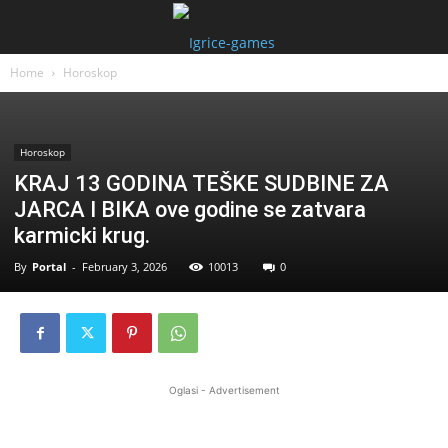
Home
Horoskop
Horoskop
KRAJ 13 GODINA TEŠKE SUDBINE ZA
JARCA I BIKA ove godine se zatvara
karmicki krug.
By
Portal
-
February 3, 2026
10013
0
Oglasi - Advertisement