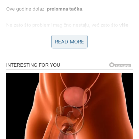
Ove godine dolazi
prelomna tačka
.
Ne zato što problemi magično nestaju, već zato što
više
nema ponavljanja istih lekcija
. Ono što si naučio – naučio
si. I karma sada zatvara krug.
READ MORE
ŠTA SE MENJA ZA JARCA?
U narednom periodu, Jarac ulazi u fazu u kojoj:
više ne mora da dokazuje svoju vrednost
prestaje da nosi odgovornost za tuđe izbore
počinje da dobija priznanje, a ne samo obaveze
oseća unutrašnju sigurnost čak i kada ne zna sve