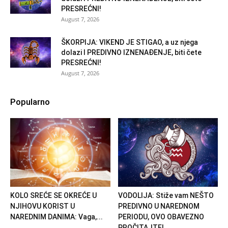
PRESREĆNI!
August 7, 2026
ŠKORPIJA: VIKEND JE STIGAO, a uz njega
dolazi I PREDIVNO IZNENAĐENJE, biti čete
PRESREĆNI!
August 7, 2026
Popularno
KOLO SREĆE SE OKREĆE U
VODOLIJA: Stiže vam NEŠTO
NJIHOVU KORIST U
PREDIVNO U NAREDNOM
NAREDNIM DANIMA: Vaga,...
PERIODU, OVO OBAVEZNO
PROČITAJTE!