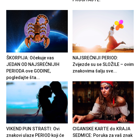
ŠKORPIJA: Očekuje vas
NAJSREĆNIJI PERIOD:
JEDAN OD NAJSREĆNIJIH
Zvijezde su se SLOŽILE – ovim
PERIODA ove GODINE,
znakovima šalju sve...
pogledajte šta...
VIKEND PUN STRASTI: Ovi
CIGANSKE KARTE do KRAJA
znakovi ulaze PERIOD koji će
SEDMICE: Poruka za vaš znak