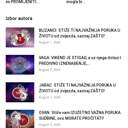
im PROMIJENITI...
mogla bi...
Izbor autora
BLIZANCI: STIŽE TI NAJVAŽNIJA PORUKA U
ŽIVOTU od zvijezda, saznaj ZAŠTO!
August 1, 2026
VAGA: VIKEND JE STIGAO, a uz njega dolazi I
PREDIVNO IZNENAĐENJE,...
August 7, 2026
JARAC: STIŽE TI NAJVAŽNIJA PORUKA U
ŽIVOTU od zvijezda, saznaj ZAŠTO!
August 1, 2026
OVAN: Stiže vam IZUZETNO VAŽNA PORUKA
SUDBINE, ovo MORATE PROČITATI!
August 5, 2026