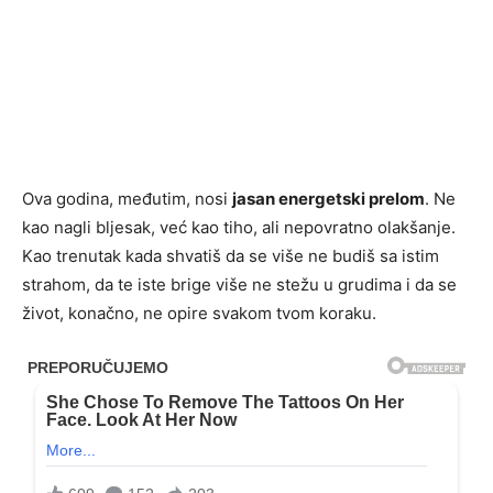
Ova godina, međutim, nosi
jasan energetski prelom
. Ne
kao nagli bljesak, već kao tiho, ali nepovratno olakšanje.
Kao trenutak kada shvatiš da se više ne budiš sa istim
strahom, da te iste brige više ne stežu u grudima i da se
život, konačno, ne opire svakom tvom koraku.