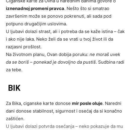
Ciganske karte za Ovna u narednim danima govore o
iznenadnoj promeni pravca
. Nešto što si smatrao
završenim može se ponovo pokrenuti, ali sada pod
potpuno drugačijim uslovima.
U ljubavi dolazi strast, ali i potreba da se kaže istina – čak
i ako nije laka. Neko želi da se vrati u tvoj život ili da
razjasni prošlost.
Na životnom planu, Ovan dobija poruku:
ne moraš uvek
da se boriš – ponekad je dovoljno da pustiš
. Sudbina radi
za tebe.
BIK
Za Bika, ciganske karte donose
mir posle oluje
. Naredni
dani donose stabilnost, sigurnost i osećaj da si konačno
zaštićen.
U ljubavi dolazi potvrda osećanja – neko pokazuje da mu