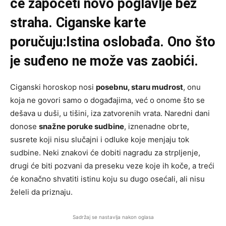
će započeti novo poglavlje bez
straha. Ciganske karte
poručuju:Istina oslobađa. Ono što
je suđeno ne može vas zaobići.
Ciganski horoskop nosi
posebnu, staru mudrost
, onu
koja ne govori samo o događajima, već o onome što se
dešava u duši, u tišini, iza zatvorenih vrata. Naredni dani
donose
snažne poruke sudbine
, iznenadne obrte,
susrete koji nisu slučajni i odluke koje menjaju tok
sudbine. Neki znakovi će dobiti nagradu za strpljenje,
drugi će biti pozvani da preseku veze koje ih koče, a treći
će konačno shvatiti istinu koju su dugo osećali, ali nisu
želeli da priznaju.
Sadržaj se nastavlja nakon oglasa