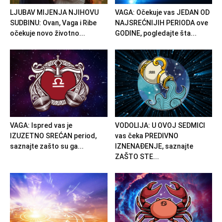
LJUBAV MIJENJA NJIHOVU
VAGA: Očekuje vas JEDAN OD
SUDBINU: Ovan, Vaga i Ribe
NAJSREĆNIJIH PERIODA ove
očekuje novo životno...
GODINE, pogledajte šta...
VAGA: Ispred vas je
VODOLIJA: U OVOJ SEDMICI
IZUZETNO SREĆAN period,
vas čeka PREDIVNO
saznajte zašto su ga...
IZNENAĐENJE, saznajte
ZAŠTO STE...