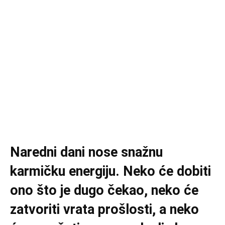
Naredni dani nose snažnu
karmičku energiju. Neko će dobiti
ono što je dugo čekao, neko će
zatvoriti vrata prošlosti, a neko