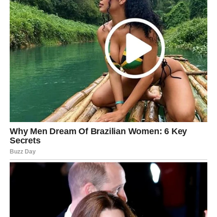
VODOLIJA
Vodolije ulaze u
nepredvidiv, ali oslobađajući period
.
Ciganske karte govore o iznenadnim susretima i novim
idejama.
U ljubavi dolazi neočekivana iskrenost, možda i novo
poznanstvo.
Sudbina te poziva da budeš svoj, bez objašnjavanja i
opravdavanja.
RIBE
Ribe dobijaju
magične poruke sudbine
. Intuicija je jaka,
snovi su značajni, a znakovi svuda oko tebe.
U ljubavi dolazi romantika, nežnost i osećaj duboke
povezanosti.