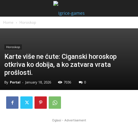
Home
Horoskop
Horoskop
Karte više ne ćute: Ciganski horoskop
otkriva ko dobija, a ko zatvara vrata
prošlosti.
By
Portal
-
January 18, 2026
7036
0
Oglasi - Advertisement