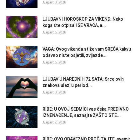
August 3, 2026
LJUBAVNI HOROSKOP ZA VIKEND: Neko
koga ste otpisali SE VRAĆA, a...
August 6, 2026
VAGA: Ovog vikenda stiže vam SREĆA kakvu
odavno niste osjetili, zvijezde...
August 6, 2026
LJUBAV U NAREDNIH 72 SATA: Srce ovih
znakova ulazi u period...
August 3, 2026
RIBE: U OVOJ SEDMICI vas čeka PREDIVNO
IZNENAĐENJE, saznajte ZAŠTO STE...
August 2, 2026
RIBE: OVO OBAVEZNO PROČITAJTE, svemir