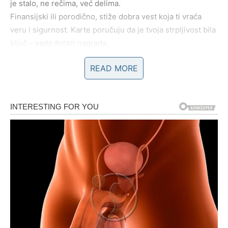
je stalo, ne rečima, već delima.
Finansijski ili porodično, stiže dobra vest koja ti vraća
veru i sigurnost. Karte poručuju da je tvoja strpljivost bila
ključ – sada dolazi nagrada.
READ MORE
BLIZANCI
Blizanci ulaze u period
tajnih poruka i važnih razgovora
.
Ciganske karte govore o informacijama koje dolaze
iznenada i menjaju tvoje razmišljanje.
U ljubavi, prošlost se može javiti kroz poruku ili susret, ali
ovog puta imaš moć izbora.
Ovo su dani u kojima moraš slušati intuiciju, jer ne govore
svi istinu. Sudbina ti daje znakove – obrati pažnju.
RAK