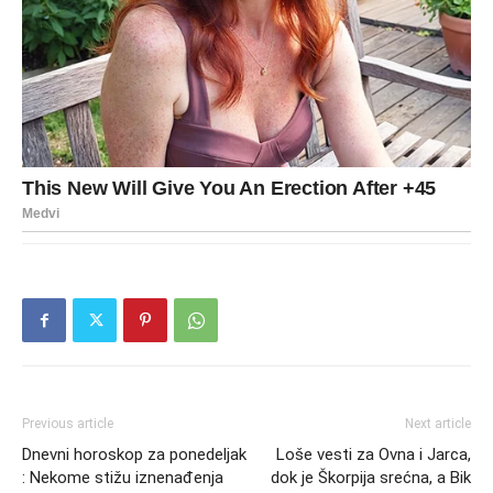
Previous article
Next article
Dnevni horoskop za ponedeljak
Loše vesti za Ovna i Jarca,
: Nekome stižu iznenađenja
dok je Škorpija srećna, a Bik