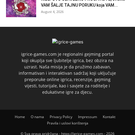
VAM ŠALJE TAJNU PORUKU koja VAM...
August 4, 2026
igrice-games.com je regionalni gejming portal
koji okuplja sve ljubitelje igrica, bez obzira na
uzrast. Naša misija je da pružimo zabavan,
informativan i interaktivan sadržaj koji uključuje
preporuke online igrica, recenzije, gejming
vijesti, tutorijale, kao i savjete za roditelje i
edukativne igre za djecu.
Home
O nama
Privacy Policy
Impressum
Kontakt
Pravila i uslovi korištenja
© Sva prava pridržana - https://igrice-games.com - 2026