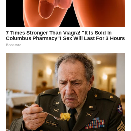
Za Raka, ciganske karte otkrivaju
emocionalno isceljenje
.
Naredni dani donose toplinu, podršku i osećaj da nisi
sam.
U ljubavi dolazi nežnost, razumevanje i bliskost koju si
dugo priželjkivao.
Porodični odnosi se popravljaju, a srce se smiruje. Karte
poručuju da je vreme da prestaneš da nosiš tuđe terete.
LAV
Lavovima ciganski horoskop donosi
pravdu i priznanje
.
Ono što je bilo skriveno izlazi na videlo, a istina dolazi u
tvoju korist.
U ljubavi dolazi strast, ali i jasno razgraničenje – znaš šta
želiš i šta više ne prihvataš.
Na poslovnom planu ili u društvu, neko ti konačno daje
zasluženo priznanje. Ovo su dani u kojima Lav ponovo