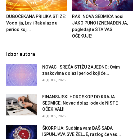
DUGOČEKANA PRILIKA STIŽE:
RAK: NOVA SEDMICA nosi
Vodolija, Lav i Rak ulaze u
JAKO PUNO IZNENAĐENJA,
period koji...
pogledajte ŠTA VAS
OČEKUJE!
Izbor autora
NOVAC I SREĆA STIŽU ZAJEDNO: Ovim
znakovima dolazi period koji će...
August 6, 2026
FINANSIJSKI HOROSKOP DO KRAJA
SEDMICE: Novac dolazi odakle NISTE
OČEKIVALI!
August 5, 2026
ŠKORPIJA: Sudbina vam BAŠ SADA
ISPUNJAVA SVE ŽELJE, razlog će vas...