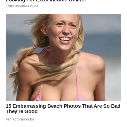
drugima.
U ljubavi može doći do razgovora koji menja odnos iz
korena.
Na životnom planu, dolazi ravnoteža koju si dugo tražio,
ali tek kada pustiš ono što te vuče nazad.
ŠKORPIJA
Škorpije ulaze u period
duboke transformacije
.
Ciganske karte govore o raskidu sa prošlošću i
oslobađanju od emotivnih okova.
U ljubavi dolazi istina – možda iznenadna, ali neophodna.
Ovo su dani u kojima shvataš koliko si ojačao i koliko više
ne moraš da se dokazuješ nikome.