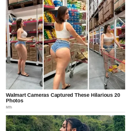
STRELAC
Strelčevima ciganske karte donose
put, vest i novu nadu
.
Moguće je iznenadno putovanje, plan ili prilika koja te
raduje.
U ljubavi dolazi lakoća, smeh i spontanost. Ovo su dani u
kojima se ponovo raduješ malim stvarima i veruješ u
sreću.
JARAC
Za Jarca, ciganski horoskop donosi
karmičku nagradu
.
Sve ono što si trpeo, sada se vraća kroz stabilnost i mir.
U ljubavi dolazi sigurnost i osećaj pripadnosti.
Na poslovnom planu, stiže potvrda da si bio u pravu. Ovo
su dani u kojima Jarac konačno spušta gard.