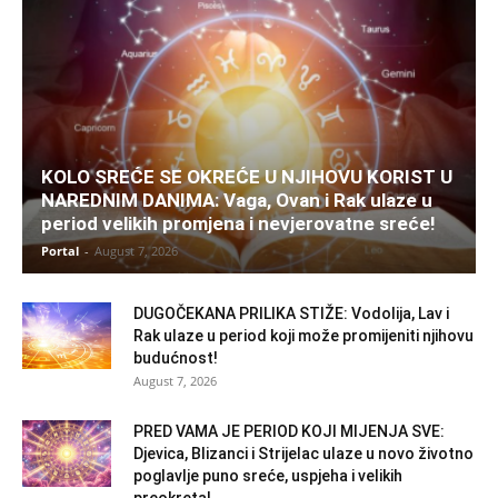
KOLO SREĆE SE OKREĆE U NJIHOVU KORIST U
NAREDNIM DANIMA: Vaga, Ovan i Rak ulaze u
period velikih promjena i nevjerovatne sreće!
Portal
-
August 7, 2026
DUGOČEKANA PRILIKA STIŽE: Vodolija, Lav i
Rak ulaze u period koji može promijeniti njihovu
budućnost!
August 7, 2026
PRED VAMA JE PERIOD KOJI MIJENJA SVE:
Djevica, Blizanci i Strijelac ulaze u novo životno
poglavlje puno sreće, uspjeha i velikih