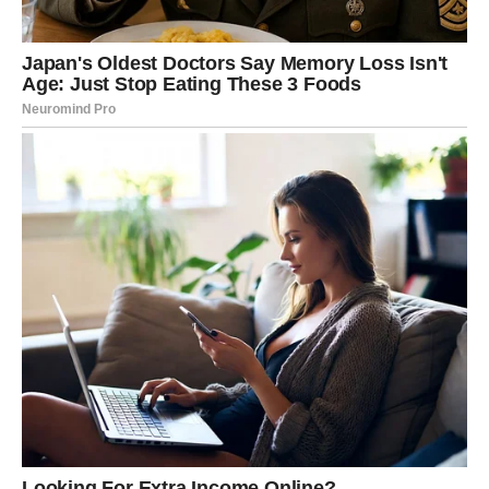
stoji uspravno.
DEVICA
Device u narednim danima dobijaju poruku
olakšanja i
rasterećenja
. Ciganske karte govore o prestanku brige i
unutrašnjem smirenju.
U ljubavi dolazi stabilnost i tiha sigurnost, bez drame i
neizvesnosti.
Na poslu ili u svakodnevici, rešava se problem koji te je
dugo mučio. Sudbina ti poručuje da ne moraš sve sam(a).
VAGA
Za Vage, ciganske karte donose
važnu odluku srca
.
Naredni dani traže iskrenost – prema sebi i prema