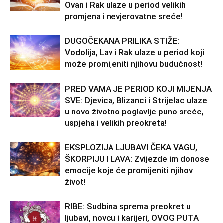
Ovan i Rak ulaze u period velikih
promjena i nevjerovatne sreće!
DUGOČEKANA PRILIKA STIŽE:
Vodolija, Lav i Rak ulaze u period koji
može promijeniti njihovu budućnost!
PRED VAMA JE PERIOD KOJI MIJENJA
SVE: Djevica, Blizanci i Strijelac ulaze
u novo životno poglavlje puno sreće,
uspjeha i velikih preokreta!
EKSPLOZIJA LJUBAVI ČEKA VAGU,
ŠKORPIJU I LAVA: Zvijezde im donose
emocije koje će promijeniti njihov
život!
RIBE: Sudbina sprema preokret u
ljubavi, novcu i karijeri, OVOG PUTA