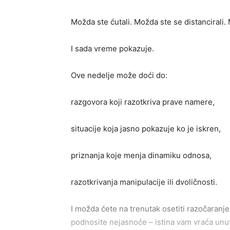
Možda ste ćutali. Možda ste se distancirali.
I sada vreme pokazuje.
Ove nedelje može doći do:
razgovora koji razotkriva prave namere,
situacije koja jasno pokazuje ko je iskren,
priznanja koje menja dinamiku odnosa,
razotkrivanja manipulacije ili dvoličnosti.
I možda ćete na trenutak osetiti razočaranje
podnosite nejasnoće – istina vam vraća unut