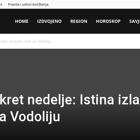
kt
Pravila i uslovi korištenja
HOME
IZDVOJENO
REGION
HOROSKOP
SAVJ
izlazi, pravda stiže za Vodoliju
ret nedelje: Istina izla
a Vodoliju