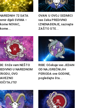
 NAREDNIH 72 SATA:
OVAN: U OVOJ SEDMICI
emir dijeli SVIMA –
vas čeka PREDIVNO
ekome NOVAC,
IZNENAĐENJE, saznajte
kome...
ZAŠTO STE...
BE: Stiže vam NEŠTO
RIBE: Očekuje vas JEDAN
REDIVNO U NAREDNOM
OD NAJSREĆNIJIH
ERIODU, OVO
PERIODA ove GODINE,
BAVEZNO
pogledajte šta...
ROČITAJTE!