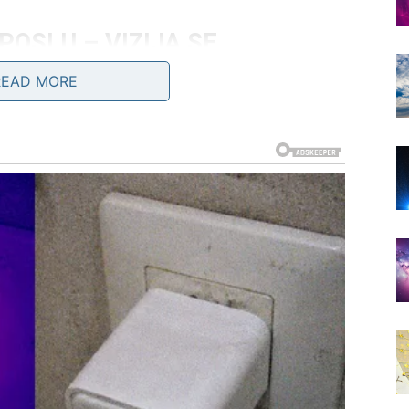
OSLU – VIZIJA SE
READ MORE
 ideje su drugačije, inovativne, nekada neshvaćene.
ili ignoriše vaš doprinos – sada dolazi preokret.
obode.