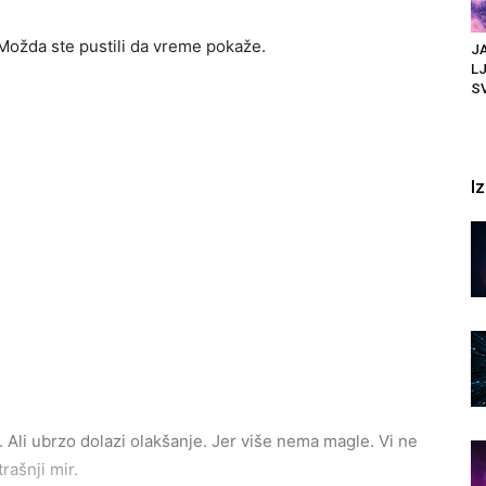
 Možda ste pustili da vreme pokaže.
JA
LJ
SV
I
. Ali ubrzo dolazi olakšanje. Jer više nema magle. Vi ne
rašnji mir.