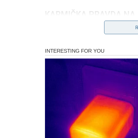
KARMIČKA PRAVDA NA P
POTVRĐUJE
Vodolija je često ispred svog vremena. Vaše
Ako ste imali osećaj da vas neko potcenjuje 
Karma može doneti:
priznanje za vašu ideju,
podršku osobe sa autoritetom,
razotkrivanje tuđe greške,
novu poslovnu priliku koja vam daje više sl