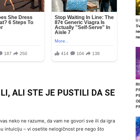
U
Sv
n
ne
RI
P
I, ALI STE JE PUSTILI DA SE
P
O
P
vas neko ne razume, da vam ne govori sve ili da igra
 intuiciju – vi osetite nelogičnost pre nego što