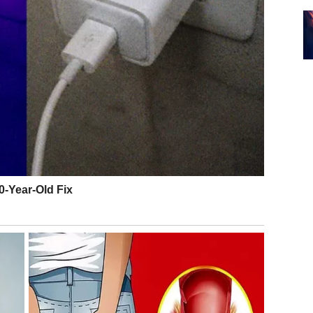
 pravu. Možda se vaša vizija konačno prepoznaje.
saradnja, projekat ili kontakt koji otvara nova vrata.
vaše doslednosti.
LOBODA
st i iskrenost. Ako je u vašem odnosu postojala sumnja,
i trenutak razrešenja.
ao u sebi,