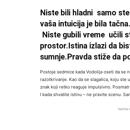
Niste bili hladni samo ste
vaša intuicija je bila tačna
Niste gubili vreme učili s
prostor.Istina izlazi da bi
sumnje.Pravda stiže da pot
Postoje sedmice kada Vodolija oseti da se n
razotkrivanje. Kao da se slagalica, koju ste 
znak koji retko reaguje impulsivno. Posmatr
I kada shvatite istinu – ne pravite scenu. 
Sadržaj 