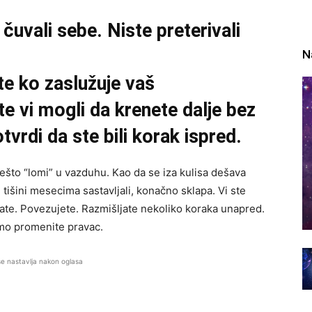
 čuvali sebe. Niste preterivali
.
N
te ko zaslužuje vaš
ste vi mogli da krenete dalje bez
vrdi da ste bili korak ispred.
ešto “lomi” u vazduhu. Kao da se iza kulisa dešava
u tišini mesecima sastavljali, konačno sklapa. Vi ste
ate. Povezujete. Razmišljate nekoliko koraka unapred.
Samo promenite pravac.
se nastavlja nakon oglasa