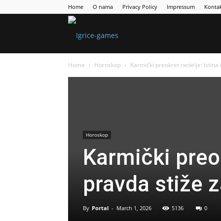
Home
O nama
Privacy Policy
Impressum
Konta
Games
Home
Horoskop
Karmički preokret nedelje: Istina 
Portal
Horoskop
Karmički preok
pravda stiže z
By
Portal
-
March 1, 2026
5136
0