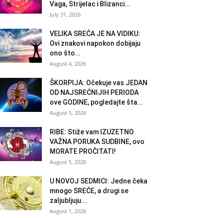
Vaga, Strijelac i Blizanci...
July 31, 2026
VELIKA SREĆA JE NA VIDIKU:
Ovi znakovi napokon dobijaju
ono što...
August 4, 2026
ŠKORPIJA: Očekuje vas JEDAN
OD NAJSREĆNIJIH PERIODA
ove GODINE, pogledajte šta...
August 5, 2026
RIBE: Stiže vam IZUZETNO
VAŽNA PORUKA SUDBINE, ovo
MORATE PROČITATI!
August 5, 2026
U NOVOJ SEDMICI: Jedne čeka
mnogo SREĆE, a drugi se
zaljubljuju...
August 1, 2026