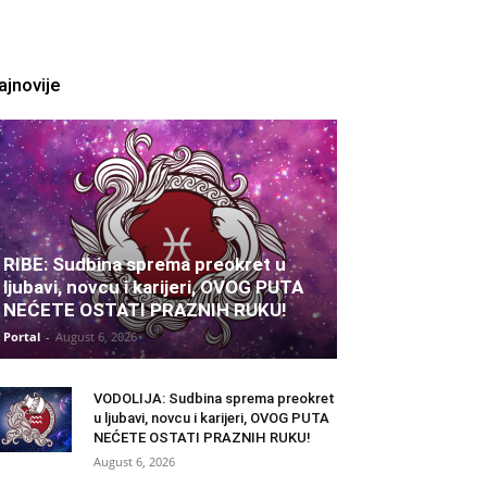
ajnovije
RIBE: Sudbina sprema preokret u
ljubavi, novcu i karijeri, OVOG PUTA
NEĆETE OSTATI PRAZNIH RUKU!
Portal
-
August 6, 2026
VODOLIJA: Sudbina sprema preokret
u ljubavi, novcu i karijeri, OVOG PUTA
NEĆETE OSTATI PRAZNIH RUKU!
August 6, 2026