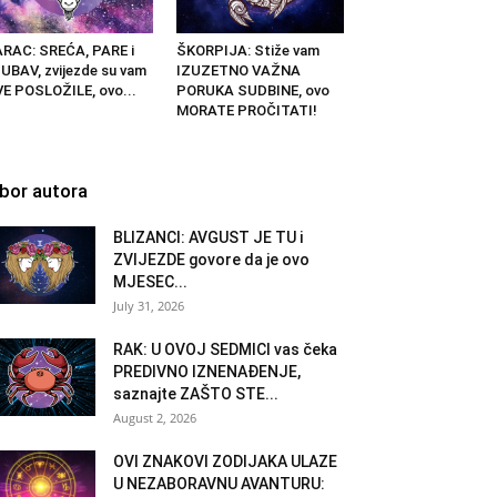
RAC: SREĆA, PARE i
ŠKORPIJA: Stiže vam
UBAV, zvijezde su vam
IZUZETNO VAŽNA
E POSLOŽILE, ovo...
PORUKA SUDBINE, ovo
MORATE PROČITATI!
zbor autora
BLIZANCI: AVGUST JE TU i
ZVIJEZDE govore da je ovo
MJESEC...
July 31, 2026
RAK: U OVOJ SEDMICI vas čeka
PREDIVNO IZNENAĐENJE,
saznajte ZAŠTO STE...
August 2, 2026
OVI ZNAKOVI ZODIJAKA ULAZE
U NEZABORAVNU AVANTURU: