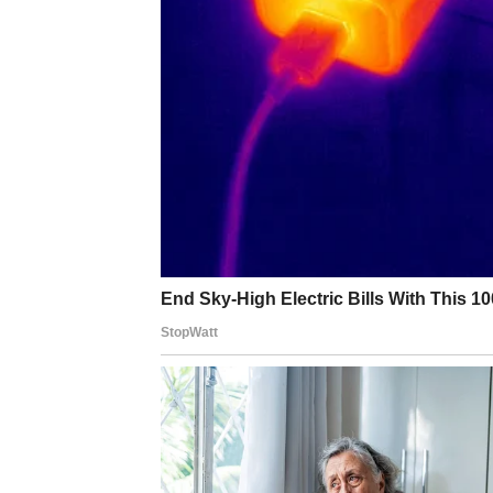
Možda se pokazuje da ste od početka bili u
Finansijski, moguća je neočekivana prilika – 
Ovo nije nagrada slučajno – ovo je rezultat 
LJUBAV – ISTINA ILI S
U ljubavi, Vodolija traži mentalnu povezano
distanca ili neizgovorene stvari – sada dolaz
Ako ste u vezi:
partner može priznati nešto što je dugo drž
pokazati ozbiljniju nameru,