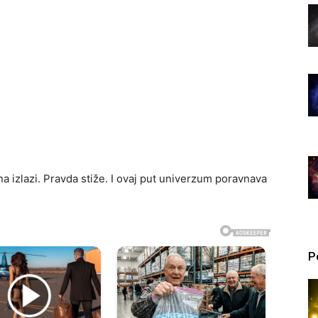
na izlazi. Pravda stiže. I ovaj put univerzum poravnava
P