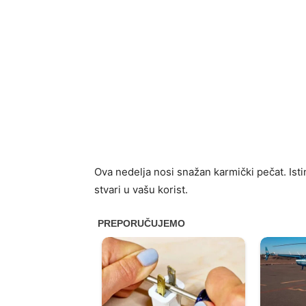
Ova nedelja nosi snažan karmički pečat. Isti
stvari u vašu korist.