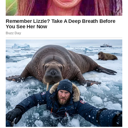
Najveća nagrada Ovna je mir u grudima. Osećaj da više ne
moraš da juriš, da se dokazuješ, da gubiš vreme. Do
sredine marta shvataš: „Ja sam uradio sve što sam
mogao. Sada je red na život da mi vrati.“