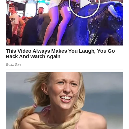
LJUBAV
Ovnovi u ovom periodu dobijaju dokaz. Nekome se vraća
osoba sa jasnijim namerama, a nekome dolazi nova osoba
koja ima ono što Ovan traži: iskrenost i odlučnost.
Ako si u vezi, dolazi momenat gde se odnos ili učvršćuje
ili se jasno definiše.
Ako si slobodan, privlačiš ljude koji su direktni – ali i one
koji su dugo ćutali pa sada shvataju da si im potreban.
Ovo je period u kojem se emocije ne igraju – već
pokazuju.
POSAO I NOVAC