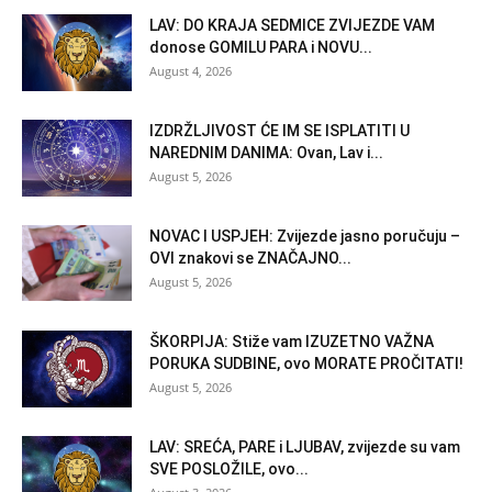
LAV: DO KRAJA SEDMICE ZVIJEZDE VAM
donose GOMILU PARA i NOVU...
August 4, 2026
IZDRŽLJIVOST ĆE IM SE ISPLATITI U
NAREDNIM DANIMA: Ovan, Lav i...
August 5, 2026
NOVAC I USPJEH: Zvijezde jasno poručuju –
OVI znakovi se ZNAČAJNO...
August 5, 2026
ŠKORPIJA: Stiže vam IZUZETNO VAŽNA
PORUKA SUDBINE, ovo MORATE PROČITATI!
August 5, 2026
LAV: SREĆA, PARE i LJUBAV, zvijezde su vam
SVE POSLOŽILE, ovo...