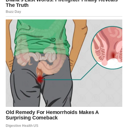
I kada si to shvatio – do sredine marta dolazi nagrada.
LJUBAV
Strelčevi u ovom periodu dobijaju ljubav koja vraća
osmeh. Ne opterećuje, ne guši, ne manipuliše.
Ako si slobodan, moguće je novo poznanstvo kroz
društvo, izlazak, put, posao ili čak potpuno slučajan
susret. Osoba može doći kao osveženje – neko ko te
razume i prihvata tvoj duh.
Ako si u vezi, odnos ulazi u novu dinamiku: više
iskrenosti, više spontanosti, više bliskosti. Moguće je i da
se rešava tema koja je dugo bila „ispod tepiha“, ali sada
bez dramatike.