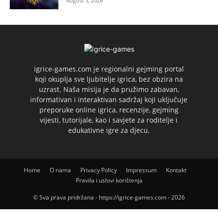
August 3, 2026
igrice-games.com je regionalni gejming portal
koji okuplja sve ljubitelje igrica, bez obzira na
uzrast. Naša misija je da pružimo zabavan,
informativan i interaktivan sadržaj koji uključuje
preporuke online igrica, recenzije, gejming
vijesti, tutorijale, kao i savjete za roditelje i
edukativne igre za djecu.
Home
O nama
Privacy Policy
Impressum
Kontakt
Pravila i uslovi korištenja
© Sva prava pridržana - https://igrice-games.com - 2026