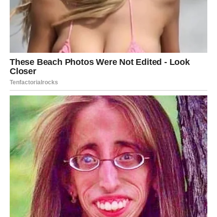
Ovnovi do sredine marta mogu dobiti:
novi projekat,
bolju ponudu,
priliku za dodatnu zaradu,
ili priznanje koje ti vraća motivaciju.
Nagrada dolazi zato što si se borio kada drugi nisu imali
hrabrosti.
Karmička poruka za Ovna:
Kada si izabrao sebe, sudbina je izabrala tebe.
UNUTRAŠNJA NAGRADA