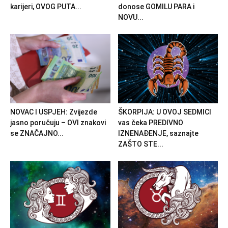
karijeri, OVOG PUTA...
donose GOMILU PARA i
NOVU...
NOVAC I USPJEH: Zvijezde
ŠKORPIJA: U OVOJ SEDMICI
jasno poručuju – OVI znakovi
vas čeka PREDIVNO
se ZNAČAJNO...
IZNENAĐENJE, saznajte
ZAŠTO STE...