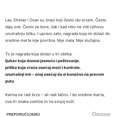
Lav, Strelac i Ovan su znaci koji često idu srcem. Često
daju sve. Često se bore, čak i kad niko ne vidi njihovu
unutrašnju bitku. I upravo zato, nagrada koja im dolazi do
sredine marta nije površna. Nije mala. Nije slučajna.
To je nagrada koja dolazi u tri oblika:
ljubav koja donosi jasnoću i poštovanje
,
prilika koja vraća osećaj moći i kontrole
,
unutrašnji mir – onaj osećaj da si konačno na pravom
putu
.
Karma ne radi brzo – ali radi tačno. I do sredine marta,
ova tri znaka osetiće to na svojoj koži.