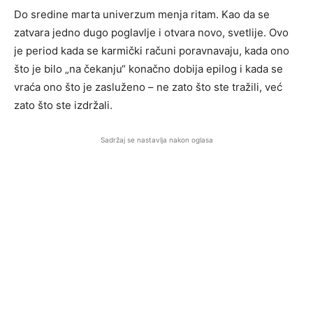
Do sredine marta univerzum menja ritam. Kao da se
zatvara jedno dugo poglavlje i otvara novo, svetlije. Ovo
je period kada se karmički računi poravnavaju, kada ono
što je bilo „na čekanju“ konačno dobija epilog i kada se
vraća ono što je zasluženo – ne zato što ste tražili, već
zato što ste izdržali.
Sadržaj se nastavlja nakon oglasa