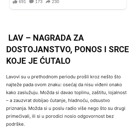
LAV – NAGRADA ZA
DOSTOJANSTVO, PONOS I SRCE
KOJE JE ĆUTALO
Lavovi su u prethodnom periodu prošli kroz nešto što
najteže pada ovom znaku: osećaj da nisu viđeni onako
kako zaslužuju. Možda si davao toplinu, zaštitu, lojalnost
– a zauzvrat dobijao ćutanje, hladnoću, odsustvo
priznanja. Možda si u poslu radio više nego što su drugi
primećivali, ili si u porodici nosio odgovornost bez
podrške.