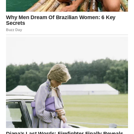
OPTIMIZAM I ISTINU KOJU NISI
IZDAO
Strelčevi su prošli kroz period u kojem su morali da
shvate jednu važnu stvar: ne možeš stalno davati
energiju ljudima i situacijama koje te ne hrane. Strelac je
znak vere, nade, šanse. Ti si onaj koji kaže: „Biće bolje.“ I
kada ne zna kako, ti veruješ da će se pojaviti put.
Ali prethodni period je testirao tu veru. Možda si se
razočarao u nekoga. Možda si planirao, a stvari su se
odlagale. Možda si imao osećaj da se život usporio baš
kada si ti hteo da kreneš napred.
Karmička lekcija je bila:
ne svaka bitka je tvoja. Ne svaki
čovek zaslužuje tvoju energiju.