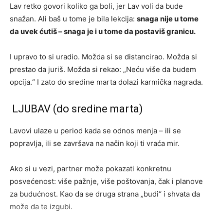
Lav retko govori koliko ga boli, jer Lav voli da bude
snažan. Ali baš u tome je bila lekcija:
snaga nije u tome
da uvek ćutiš – snaga je i u tome da postaviš granicu.
I upravo to si uradio. Možda si se distancirao. Možda si
prestao da juriš. Možda si rekao: „Neću više da budem
opcija.“ I zato do sredine marta dolazi karmička nagrada.
LJUBAV (do sredine marta)
Lavovi ulaze u period kada se odnos menja – ili se
popravlja, ili se završava na način koji ti vraća mir.
Ako si u vezi, partner može pokazati konkretnu
posvećenost: više pažnje, više poštovanja, čak i planove
za budućnost. Kao da se druga strana „budi“ i shvata da
može da te izgubi.