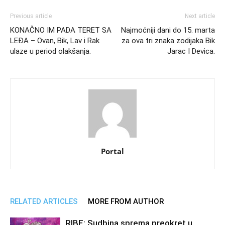
Previous article
Next article
KONAČNO IM PADA TERET SA
Najmoćniji dani do 15. marta
LEĐA – Ovan, Bik, Lav i Rak
za ova tri znaka zodijaka Bik
ulaze u period olakšanja.
Jarac I Devica.
Portal
RELATED ARTICLES
MORE FROM AUTHOR
RIBE: Sudbina sprema preokret u