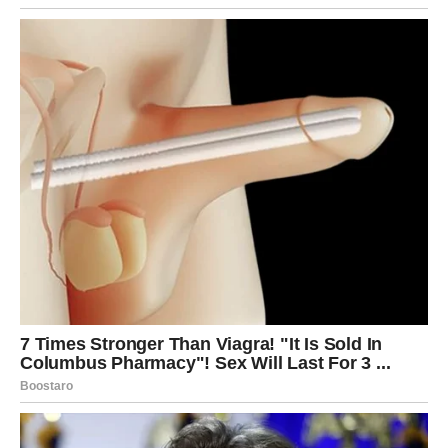
Za neke Strelčeve, do sredine marta dolazi i poruka iz
prošlosti – ali sada ti vidiš jasnije da li je to karmička
druga šansa ili samo test.
POSAO I NOVAC
Strelac do sredine marta može dobiti priliku kroz
promenu:
nova saradnja,
posao sa inostranstvom ili „na daljinu“,
ideja koja odjednom dobija podršku,
ili prilika koja dolazi kroz poznanstvo.
Ono što je stajalo – kreće. Ono što je bilo „možda“ –