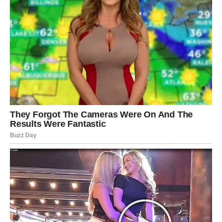
Ovnovi su u prethodnom periodu bili primorani da urade
ono što im je prirodno, ali teško: da preseku. Da kažu
istinu. Da ne pristanu na polovičnost. Da ne budu
„rezerva“ nikome.
Možda si izašao iz odnosa koji te je gušio. Možda si
prestao da se dokaziješ nekome ko te nije cenio. Možda
si doneo odluku koju si dugo odlagao. I iako si spolja
delovao sigurno, unutra je možda bilo teško. Jer Ovan je
znak koji ide napred – ali ne zaboravlja kada je bio
povređen.
Karmička lekcija za tebe bila je:
ne moraš da se boriš za
ljubav. Ljubav dolazi gde postoji poštovanje.
I zato do sredine marta dolazi nagrada.