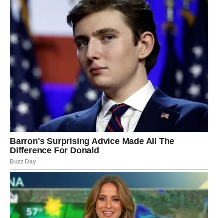
postaje „da“.
Karmička poruka za Strelca:
Kada si prestao da sumnjaš u svoju sreću, sreća je
počela da dolazi.
UNUTRAŠNJA NAGRADA
Najveća nagrada Strelca je povratak inspiracije. Onog
osećaja „mogu ja to“. Do sredine marta vraćaš veru u
sebe – i u život.
OVAN – NAGRADA ZA
HRABROST, ISTINU I PRESEKE
KOJI SU BOLELI