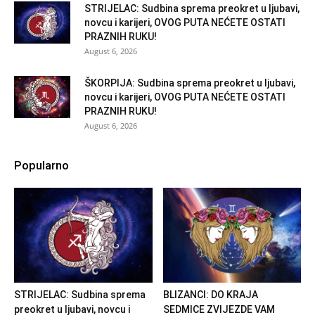
STRIJELAC: Sudbina sprema preokret u ljubavi,
novcu i karijeri, OVOG PUTA NEĆETE OSTATI
PRAZNIH RUKU!
August 6, 2026
ŠKORPIJA: Sudbina sprema preokret u ljubavi,
novcu i karijeri, OVOG PUTA NEĆETE OSTATI
PRAZNIH RUKU!
August 6, 2026
Popularno
STRIJELAC: Sudbina sprema
BLIZANCI: DO KRAJA
preokret u ljubavi, novcu i
SEDMICE ZVIJEZDE VAM