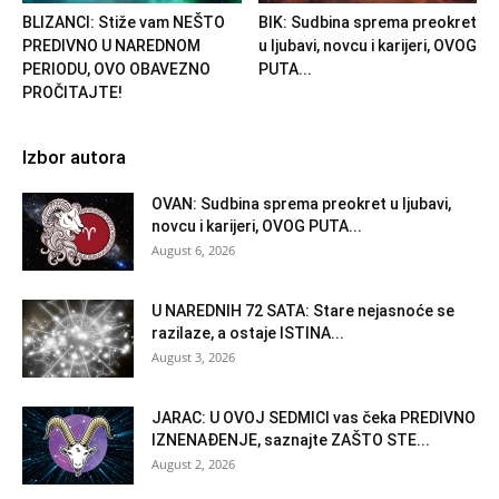
BLIZANCI: Stiže vam NEŠTO
BIK: Sudbina sprema preokret
PREDIVNO U NAREDNOM
u ljubavi, novcu i karijeri, OVOG
PERIODU, OVO OBAVEZNO
PUTA...
PROČITAJTE!
Izbor autora
OVAN: Sudbina sprema preokret u ljubavi,
novcu i karijeri, OVOG PUTA...
August 6, 2026
U NAREDNIH 72 SATA: Stare nejasnoće se
razilaze, a ostaje ISTINA...
August 3, 2026
JARAC: U OVOJ SEDMICI vas čeka PREDIVNO
IZNENAĐENJE, saznajte ZAŠTO STE...
August 2, 2026