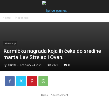
Home
Horoskop
Horoskop
Karmička nagrada koja ih čeka do sredine
marta Lav Strelac i Ovan.
By
Portal
-
February 24, 2026
2121
0
Oglasi - Advertisement