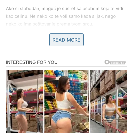
Ako si slobodan, moguć je susret sa osobom koja te vidi
kao celinu. Ne neko ko te voli samo kada si jak, nego
neko ko ima poštovanje prema tvom srcu.
Ovo je karmička nagrada jer konačno dobijaš ono što ti je
READ MORE
najvažnije:
da te neko bira – bez igara.
POSAO I NOVAC
Lavovi do sredine marta mogu dobiti priznanje, ponudu ili
promenu statusa. Neko primećuje tvoj trud. Moguća je:
pohvala koja ti otvara vrata,
bolja ponuda ili dogovor,
novac kroz projekat koji „kreće“ tek sada,