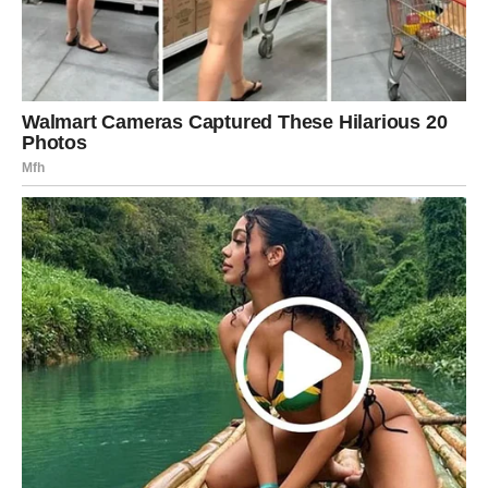
ili povrat nečega što si dugo čekao.
Karmička poruka za Lava:
Nisi rođen da se smanjuješ da bi drugi bili mirni. Kada si
stao iza sebe, univerzum je stao iza tebe.
UNUTRAŠNJA NAGRADA
Najveća nagrada Lava do sredine marta je osećaj
povratka moći. Ne moć nad drugima – nego moć nad
sopstvenim izborima. Više se ne objašnjavaš. Više ne
moliš. Više ne daješ sve bez granice. I baš tada – dolazi
ono što si čekao.
STRELAC – NAGRADA ZA VERU,