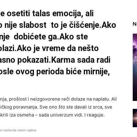
osetiti talas emocija, ali
o nije slabost to je čišćenje.Ako
N
nje dobićete ga.Ako ste
dolazi.Ako je vreme da nešto
jasno pokazati.Karma sada radi
osle ovog perioda biće mirnije,
ja, prošlost i neizgovorene reči dolaze na naplatu. Ali
čkog poravnanja. Sve ono što ste davali iz srca, sve
krili iza osmeha – sada univerzum vidi. I reaguje.
se nastavlja nakon oglasa