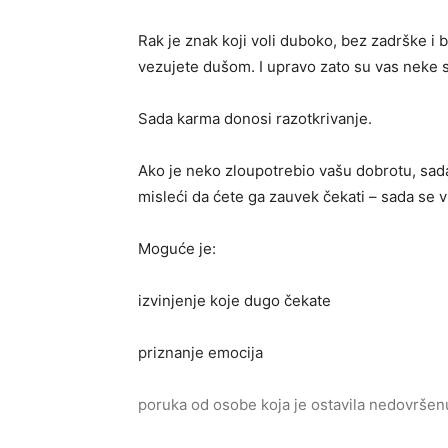
Rak je znak koji voli duboko, bez zadrške i b
vezujete dušom. I upravo zato su vas neke si
Sada karma donosi razotkrivanje.
Ako je neko zloupotrebio vašu dobrotu, sada
misleći da ćete ga zauvek čekati – sada se 
Moguće je:
izvinjenje koje dugo čekate
priznanje emocija
poruka od osobe koja je ostavila nedovršen