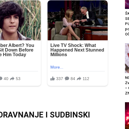
Š
S
P
po
O
N
Zv
– 
Z
ORAVNANJE I SUDBINSKI