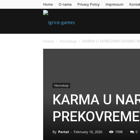
Home
O nama
Privacy Policy
Impressum
Konta
Games
Home
Horoskop
KARMA U NAREDNIM DANIMA RA
Portal
Horoskop
KARMA U NAR
PREKOVREMEN
By
Portal
-
February 16, 2026
1998
0