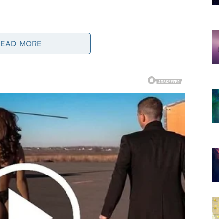
se vraća. Ona vam daje izbor.
READ MORE
azi na dublji nivo sigurnosti. Ako nije – vi dobijate
vice.
ADA ZA TIHI RAD
te se u prvi plan, ali vaš trud nikada nije slučajan.
e donose priznanje: