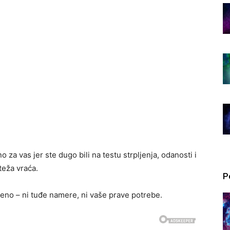
a vas jer ste dugo bili na testu strpljenja, odanosti i
teža vraća.
P
veno – ni tuđe namere, ni vaše prave potrebe.