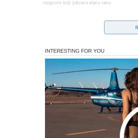
razgovor koji zatvara staru ranu
Ali karma vas ne tera da prihvatite sve što 
Ako je ljubav prava – sada se učvršćuje i prel
snagu da konačno odete bez griže savesti.
Ovo je faza kada birate sebe bez osećaja kri
POSAO I NOVAC – NAGR
Rak često radi u tišini. Ne hvalite se, ne gura
U narednim danima moguće su situacije koj
neko primećuje vaš doprinos