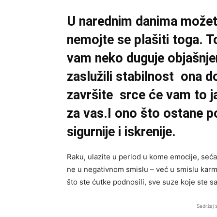
U narednim danima možete 
nemojte se plašiti toga. T
vam neko duguje objašnje
zaslužili stabilnost ona 
završite srce će vam to 
za vas.I ono što ostane p
sigurnije i iskrenije.
Raku, ulazite u period u kome emocije, sećan
ne u negativnom smislu – već u smislu karmi
što ste ćutke podnosili, sve suze koje ste sa
Sadržaj 