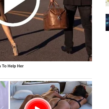
nesigurnosti
ost.
a – sada dobijate znak. Ne mora sve biti dramatično, ali
RESTANAK PREUZIMANJA