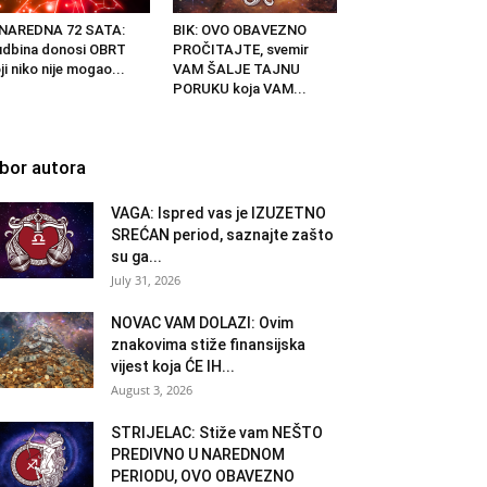
 NAREDNA 72 SATA:
BIK: OVO OBAVEZNO
dbina donosi OBRT
PROČITAJTE, svemir
ji niko nije mogao...
VAM ŠALJE TAJNU
PORUKU koja VAM...
zbor autora
VAGA: Ispred vas je IZUZETNO
SREĆAN period, saznajte zašto
su ga...
July 31, 2026
NOVAC VAM DOLAZI: Ovim
znakovima stiže finansijska
vijest koja ĆE IH...
August 3, 2026
STRIJELAC: Stiže vam NEŠTO
PREDIVNO U NAREDNOM
PERIODU, OVO OBAVEZNO