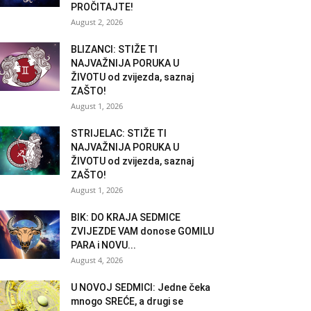
PROČITAJTE!
August 2, 2026
BLIZANCI: STIŽE TI
NAJVAŽNIJA PORUKA U
ŽIVOTU od zvijezda, saznaj
ZAŠTO!
August 1, 2026
STRIJELAC: STIŽE TI
NAJVAŽNIJA PORUKA U
ŽIVOTU od zvijezda, saznaj
ZAŠTO!
August 1, 2026
BIK: DO KRAJA SEDMICE
ZVIJEZDE VAM donose GOMILU
PARA i NOVU...
August 4, 2026
U NOVOJ SEDMICI: Jedne čeka
mnogo SREĆE, a drugi se