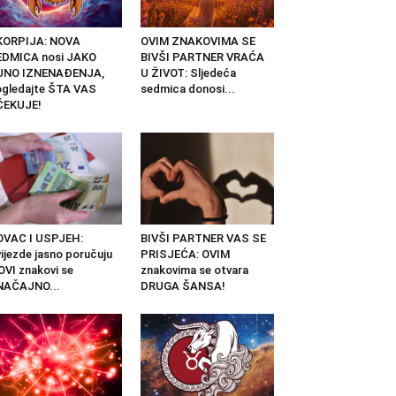
KORPIJA: NOVA
OVIM ZNAKOVIMA SE
EDMICA nosi JAKO
BIVŠI PARTNER VRAĆA
UNO IZNENAĐENJA,
U ŽIVOT: Sljedeća
gledajte ŠTA VAS
sedmica donosi...
ČEKUJE!
OVAC I USPJEH:
BIVŠI PARTNER VAS SE
ijezde jasno poručuju
PRISJEĆA: OVIM
OVI znakovi se
znakovima se otvara
NAČAJNO...
DRUGA ŠANSA!