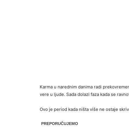
Karma u narednim danima radi prekovremeno z
vere u ljude. Sada dolazi faza kada se ravno
Ovo je period kada ništa više ne ostaje skri