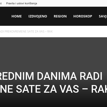
kt
Pravila i uslovi korištenja
HOME
IZDVOJENO
REGION
HOROSKOP
SAVJ
DI PREKOVREMENE SATE ZA VAS – RAK
EDNIM DANIMA RADI
E SATE ZA VAS – RA