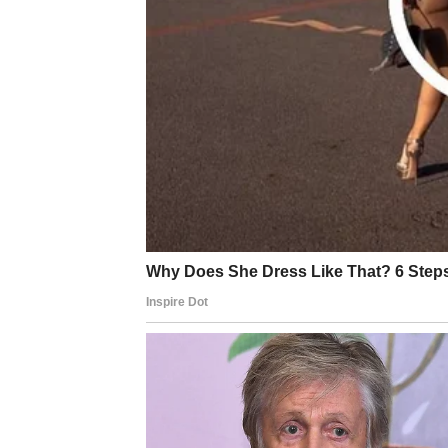
dolazi finansijska stabilnost posle perioda 
završava se jedna briga vezana za novac
stiže prilika za nešto sigurnije i dugoročnije
Karma vas nagrađuje za lojalnost i odgovorn
Ako ste razmišljali o promeni posla ili pravc
biće jasno.
KARMČKA LEKCIJA – P
TUĐIH TERETA