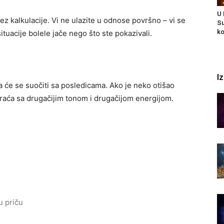
U
ez kalkulacije. Vi ne ulazite u odnose površno – vi se
Su
ko
tuacije bolele jače nego što ste pokazivali.
I
 će se suočiti sa posledicama. Ako je neko otišao
vraća sa drugačijim tonom i drugačijom energijom.
u priču