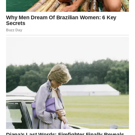
pokazuje da ljubav koja zahteva stalno odricanje nije
ljubav – već emotivna neravnoteža.
U narednom periodu, Rak uči da briga o sebi nije
sebičnost. Da postavljanje granica ne znači gubitak
ljubavi. Naprotiv – samo odnosi koji mogu da izdrže vašu
istinu zaslužuju da ostanu. Karma vas uči da više ne
spašavate druge na račun sopstvene sreće.
Ovo je težak, ali oslobađajući uvid. Kada se iluzija o
„moraš da trpiš da bi voleo“ sruši, ostaje prostor za
zdravu, uzvraćenu emociju.
KARMA I PROŠLOST KOJA