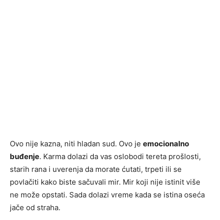
Ovo nije kazna, niti hladan sud. Ovo je
emocionalno
buđenje
. Karma dolazi da vas oslobodi tereta prošlosti,
starih rana i uverenja da morate ćutati, trpeti ili se
povlačiti kako biste sačuvali mir. Mir koji nije istinit više
ne može opstati. Sada dolazi vreme kada se istina oseća
jače od straha.