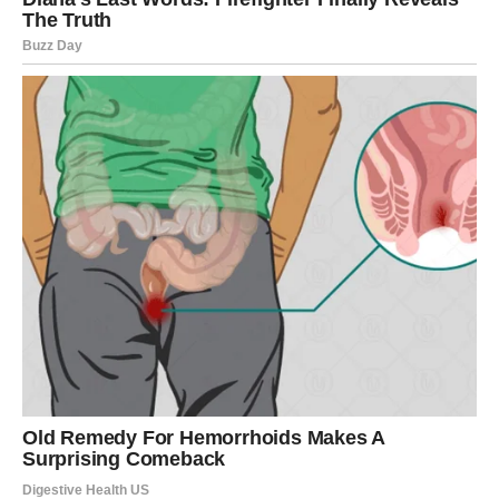
TRAŽI ZATVARANJE
Rak je znak prošlosti i sećanja. U narednom periodu,
karma može vratiti stare teme, ljude ili emocije koje niste
do kraja razrešili. Ne da bi vas vratila unazad, već da bi
vam dala priliku da
zatvorite krug
. Sve ono što je ostalo
nedorečeno sada traži završnicu.
Moguće je da se suočite sa istinom o nekom odnosu iz
prošlosti – možda shvatite da ste idealizovali osobu ili
situaciju, ili da ste nosili krivicu koja vam nikada nije
pripadala. Karma vam sada daje priliku da oprostite –
drugima, ali i sebi.
Kada se prošlost razjasni, sadašnjost postaje lakša. To je
jedan od najvećih darova ovog karmičkog perioda.