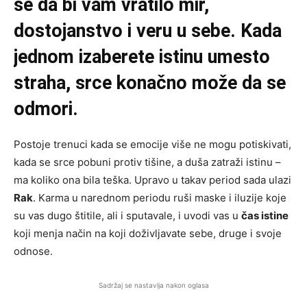
se da bi vam vratilo mir,
dostojanstvo i veru u sebe. Kada
jednom izaberete istinu umesto
straha, srce konačno može da se
odmori.
Postoje trenuci kada se emocije više ne mogu potiskivati,
kada se srce pobuni protiv tišine, a duša zatraži istinu –
ma koliko ona bila teška. Upravo u takav period sada ulazi
Rak
. Karma u narednom periodu ruši maske i iluzije koje
su vas dugo štitile, ali i sputavale, i uvodi vas u
čas istine
koji menja način na koji doživljavate sebe, druge i svoje
odnose.
Sadržaj se nastavlja nakon oglasa