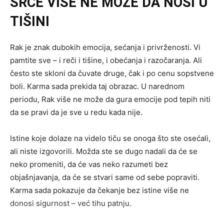
SRCE VIŠE NE MOŽE DA NOSI U
TIŠINI
Rak je znak dubokih emocija, sećanja i privrženosti. Vi
pamtite sve – i reči i tišine, i obećanja i razočaranja. Ali
često ste skloni da čuvate druge, čak i po cenu sopstvene
boli. Karma sada prekida taj obrazac. U narednom
periodu, Rak više ne može da gura emocije pod tepih niti
da se pravi da je sve u redu kada nije.
Istine koje dolaze na videlo tiču se onoga što ste osećali,
ali niste izgovorili. Možda ste se dugo nadali da će se
neko promeniti, da će vas neko razumeti bez
objašnjavanja, da će se stvari same od sebe popraviti.
Karma sada pokazuje da čekanje bez istine više ne
donosi sigurnost – već tihu patnju.