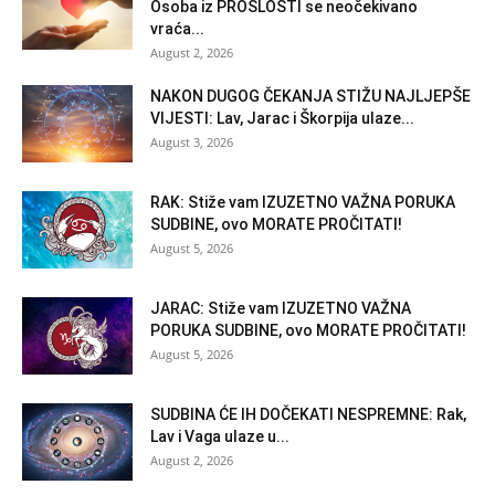
Osoba iz PROŠLOSTI se neočekivano
vraća...
August 2, 2026
NAKON DUGOG ČEKANJA STIŽU NAJLJEPŠE
VIJESTI: Lav, Jarac i Škorpija ulaze...
August 3, 2026
RAK: Stiže vam IZUZETNO VAŽNA PORUKA
SUDBINE, ovo MORATE PROČITATI!
August 5, 2026
JARAC: Stiže vam IZUZETNO VAŽNA
PORUKA SUDBINE, ovo MORATE PROČITATI!
August 5, 2026
SUDBINA ĆE IH DOČEKATI NESPREMNE: Rak,
Lav i Vaga ulaze u...
August 2, 2026