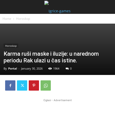
Home
Horoskop
Horoskop
Karma ruši maske i iluzije: u narednom
periodu Rak ulazi u čas istine.
By
Portal
-
January 30, 2026
1964
0
Oglasi - Advertisement