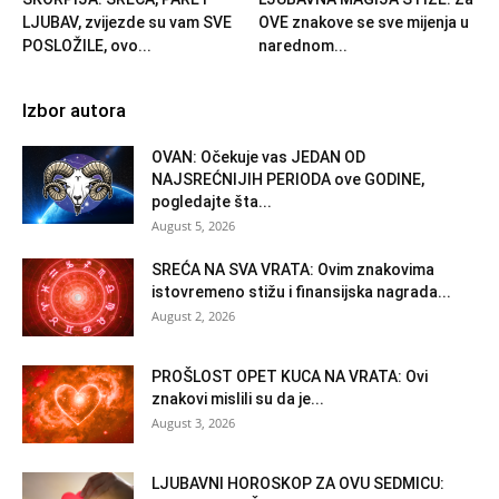
LJUBAV, zvijezde su vam SVE
OVE znakove se sve mijenja u
POSLOŽILE, ovo...
narednom...
Izbor autora
OVAN: Očekuje vas JEDAN OD
NAJSREĆNIJIH PERIODA ove GODINE,
pogledajte šta...
August 5, 2026
SREĆA NA SVA VRATA: Ovim znakovima
istovremeno stižu i finansijska nagrada...
August 2, 2026
PROŠLOST OPET KUCA NA VRATA: Ovi
znakovi mislili su da je...
August 3, 2026
LJUBAVNI HOROSKOP ZA OVU SEDMICU: