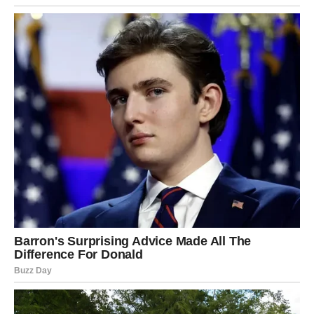
ŠTA KARMA ODUZIMA, A ŠTA
DONOSI RAKU
U ovom karmičkom ciklusu, karma oduzima:
iluziju da morate ćutati da biste zadržali ljubav
odnose u kojima ste emotivno sami
strah od istine
naviku da potiskujete sopstvene potrebe
Ali istovremeno, karma donosi:
emotivnu jasnoću