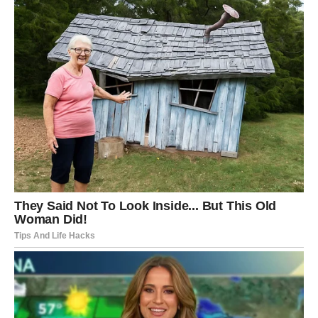
olakšanje
samopoštovanje
odnose zasnovane na sigurnosti i iskrenosti
Ono što ostane nakon ovog perioda biće manje bolno, ali
mnogo
istinitije
.
NOVI RAK POSLE ČASA ISTINE
Kada se ovaj karmički proces završi, Rak više neće biti
isti. Bićete i dalje nežni, brižni i emotivni – ali ne više
samoponištavajući. Naučićete da čuvate svoje srce, a ne
da ga stalno dajete onima koji ne znaju kako da ga nose.
Ovo je period u kojem se rađa emotivna zrelost. Više ne