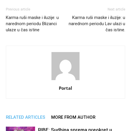
Previous article
Next article
Karma ruši maske i iluzije: u
Karma ruši maske i iluzije: u
narednom periodu Blizanci
narednom periodu Lav ulazi u
ulaze u čas istine
čas istine.
Portal
RELATED ARTICLES
MORE FROM AUTHOR
RIBE: Sudbina sprema preokret u