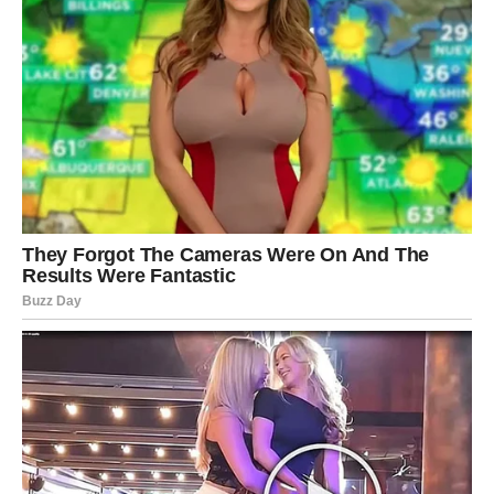
pristajete na tišinu umesto razgovora, na naviku umesto
ljubavi, na strah umesto istine. I upravo to vas čini jačima
nego ikada.