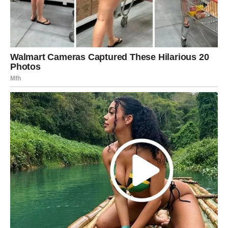
istine. Razgovori postaju neizbežni. Emocije izlaze na
površinu, čak i ako ste ih dugo potiskivali. Ovo je period u
kojem se odnosi ili produbljuju kroz iskrenost, ili
završavaju jer su opstajali samo na navici i strahu od
gubitka.
Za Rakove koji su davali više nego što su dobijali, karma
sada vraća ravnotežu. Više ne možete da se
zadovoljavate mrvicama ljubavi.
ILIUZIJA DA LJUBAV ZNAČI
ŽRTVU
Jedna od najvećih iluzija koju karma sada ruši kod Raka
jeste uverenje da prava ljubav mora da boli i da se
žrtvuje. Vi ste često stavljali tuđe potrebe ispred svojih,
verujući da ćete tako sačuvati odnos. Karma sada jasno