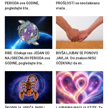
PERIODA ove GODINE,
PROŠLOSTI se neočekivano
pogledajte šta...
vraća...
RIBE: Očekuje vas JEDAN OD
BIVŠA LJUBAV SE PONOVO
NAJSREĆNIJIH PERIODA ove
JAVLJA: Ovi znakovi NISU
GODINE, pogledajte šta...
OČEKIVALI da im...
ŠKORPIJA: SREĆA, PARE i
LJUBAVNA MAGIJA STIŽE: Za