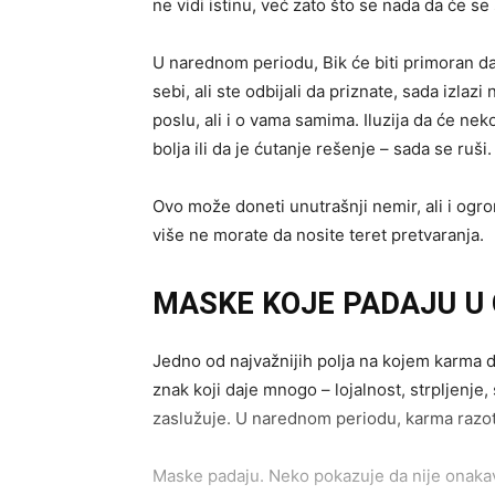
ne vidi istinu, već zato što se nada da će s
U narednom periodu, Bik će biti primoran da 
sebi, ali ste odbijali da priznate, sada izlaz
poslu, ali i o vama samima. Iluzija da će ne
bolja ili da je ćutanje rešenje – sada se ruši.
Ovo može doneti unutrašnji nemir, ali i ogr
više ne morate da nosite teret pretvaranja.
MASKE KOJE PADAJU U
Jedno od najvažnijih polja na kojem karma 
znak koji daje mnogo – lojalnost, strpljenje,
zaslužuje. U narednom periodu, karma razot
Maske padaju. Neko pokazuje da nije onakav