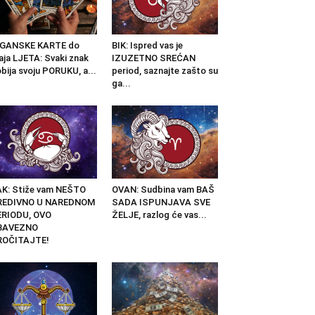
IGANSKE KARTE do
BIK: Ispred vas je
aja LJETA: Svaki znak
IZUZETNO SREĆAN
bija svoju PORUKU, a...
period, saznajte zašto su
ga...
K: Stiže vam NEŠTO
OVAN: Sudbina vam BAŠ
REDIVNO U NAREDNOM
SADA ISPUNJAVA SVE
ERIODU, OVO
ŽELJE, razlog će vas...
BAVEZNO
ROČITAJTE!