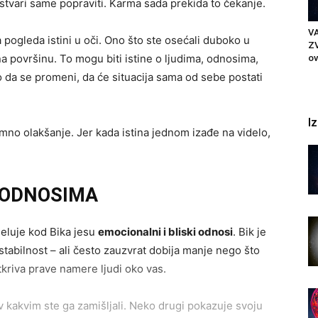
e stvari same popraviti. Karma sada prekida to čekanje.
VA
pogleda istini u oči. Ono što ste osećali duboko u
ZV
i na površinu. To mogu biti istine o ljudima, odnosima,
ov
ko da se promeni, da će situacija sama od sebe postati
I
omno olakšanje. Jer kada istina jednom izađe na videlo,
 ODNOSIMA
deluje kod Bika jesu
emocionalni i bliski odnosi
. Bik je
 stabilnost – ali često zauzvrat dobija manje nego što
kriva prave namere ljudi oko vas.
 kakvim ste ga zamišljali. Neko drugi pokazuje svoju