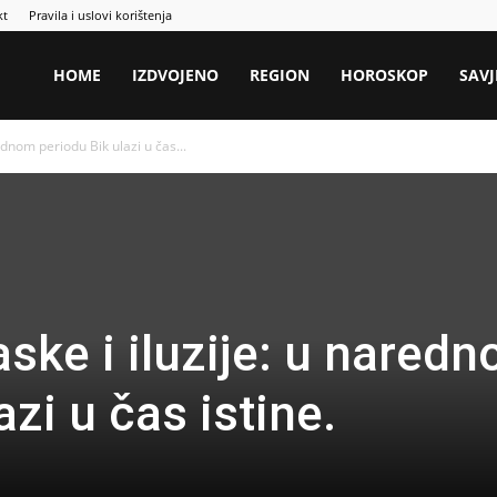
kt
Pravila i uslovi korištenja
HOME
IZDVOJENO
REGION
HOROSKOP
SAVJ
ednom periodu Bik ulazi u čas...
ske i iluzije: u nared
azi u čas istine.