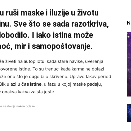
ruši maske i iluzije u životu
tinu. Sve što se sada razotkriva,
N
lobodilo. I iako istina može
moć, mir i samopoštovanje.
e živeti na autopilotu, kada stare navike, uverenja i
ovorene istine. To su trenuci kada karma ne dolazi
okaže ono što je dugo bilo skriveno. Upravo takav period
Bik ulazi u
čas istine
, u fazu u kojoj maske padaju,
je onakva kakva zaista jeste.
se nastavlja nakon oglasa