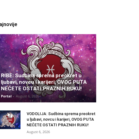
ajnovije
RIBE: Sudbina sprema preokret u
ljubavi, novcu i karijeri, OVOG PUTA
NEĆETE OSTATI PRAZNIH RUKU!
Portal
-
August 6, 2026
VODOLIJA: Sudbina sprema preokret
u ljubavi, novcu i karijeri, OVOG PUTA
NEĆETE OSTATI PRAZNIH RUKU!
August 6, 2026