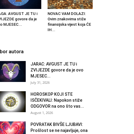
GA: AVGUST JE TU i
NOVAC VAM DOLAZI:
IJEZDE govore da je
Ovim znakovima stiže
o MJESEC...
finansijska vijest koja ĆE
IH...
zbor autora
JARAC: AVGUST JE TU i
ZVIJEZDE govore da je ovo
MJESEC...
July 31, 2026
HOROSKOP KOJI STE
ISČEKIVALI: Napokon stiže
ODGOVOR na ono što vas...
August 1, 2026
POVRATAK BIVŠE LJUBAVI:
Prošlost se ne najavljuje, ona