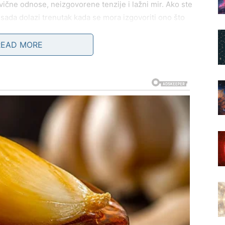
ične odnose, neizgovorene tenzije i lažni mir. Ako ste
, sada dolazi trenutak kada se mora izgovoriti ono što
READ MORE
a koji je trajao samo iz navike. Za druge, ovo može
 početak. U oba slučaja, karma radi u vašu korist – jer
nom.
NAJVEĆI TEST ZA BIKA
 jeste iluzija
lažne sigurnosti
. Bik često ostaje tamo
o koji ne ispunjava, odnos koji više ne greje, situacija
azi na proveru.
rnost ne dolazi iz spoljašnjih okolnosti, već iz
 počinje da vas iscrpljuje. I karma vam to jasno
 fizičke signale tela.