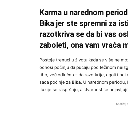
Karma u narednom periodu 
Bika jer ste spremni za is
razotkriva se da bi vas os
zaboleti, ona vam vraća 
Postoje trenuci u životu kada se više ne mož
odnosi počinju da pucaju pod težinom neizg
tiho, već odlučno – da razotkrije, ogoli i p
sada počinje za
Bika
. U narednom periodu, 
iluzije se raspršuju, a stvarnost se pojavlju
Sadržaj 