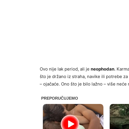
Ovo nije lak period, ali je
neophodan
. Karma
što je držano iz straha, navike ili potrebe za
– ojačaće. Ono što je bilo lažno – više neće