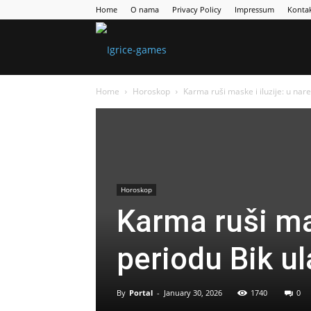
Home
O nama
Privacy Policy
Impressum
Konta
Games
Home
Horoskop
Karma ruši maske i iluzije: u nar
Portal
Horoskop
Karma ruši ma
periodu Bik ul
By
Portal
-
January 30, 2026
1740
0