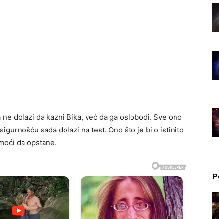
 ne dolazi da kazni Bika, već da ga oslobodi. Sve ono
 sigurnošću sada dolazi na test. Ono što je bilo istinito
 moći da opstane.
P