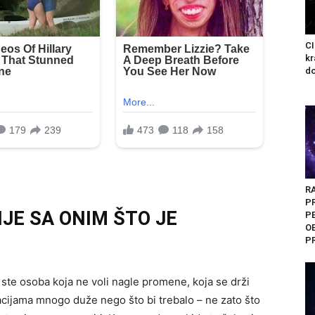
C
kr
do
RA
P
NJE SA ONIM ŠTO JE
P
O
P
Vi ste osoba koja ne voli nagle promene, koja se drži
uacijama mnogo duže nego što bi trebalo – ne zato što