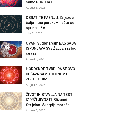
samo POKUCA i...
August 6, 2026
OBRATITE PAŽNJU: Zvijezde
šalju hitnu poruku – nešto se
sprema IZA...
July 31, 2026
OVAN: Sudbina vam BAŠ SADA
ISPUNJAVA SVE ŽELJE, razlog
će vas...
August 3, 2026
HOROSKOP TVRDI DA SE OVO
DEŠAVA SAMO JEDNOM U
ŽIVOTU: Ono...
August 5, 2026
ŽIVOT IH STAVLJA NA TEST
IZDRŽLJIVOSTI: Blizanci,
Strijelac i Škorpija moraće...
August 5, 2026