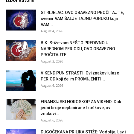
STRIJELAC: OVO OBAVEZNO PROČITAJTE,
svemir VAM ŠALJE TAJNU PORUKU koja
VAM...
August 4, 2026
BIK: Stiže vam NEŠTO PREDIVNO U
NAREDNOM PERIODU, OVO OBAVEZNO
PROČITAJTE!
August 2, 2026
VIKEND PUN STRASTI: Ovi znakovi ulaze
PERIOD koji će im PROMIJENITI...
August 6, 2026
FINANSIJSKI HOROSKOP ZA VIKEND: Dok
jedni broje neplanirane troškove, ovi
znakovi...
August 6, 2026
DUGOČEKANA PRILIKA STIŽE: Vodolija, Lav i