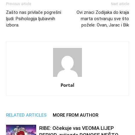
Previous article
Next article
Zašto nas privlače pogrešni
Ovi znaci Zodijaka do kraja
ljudi: Psihologija ljubavnih
marta ostvaruju sve što
izbora.
požele: Ovan, Jarac i Bik
Portal
RELATED ARTICLES
MORE FROM AUTHOR
RIBE: Očekuje vas VEOMA LIJEP