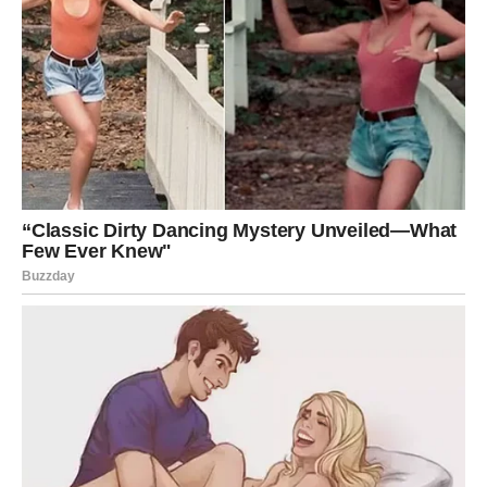
Jarac
Jarčevi u drugoj polovini marta mogu dobiti karmičku
nagradu za svoj trud. Poslovni planovi mogu početi da se
ostvaruju, a stabilnost postaje sve bliža.
U ljubavi se mogu pojaviti ozbiljni razgovori o budućnosti.
Vodolija
Vodolije u ovom periodu mogu doživeti karmičke susrete
i promene koje ih podstiču na razmišljanje.
Moguće je da ćete upoznati osobu ili dobiti ideju koja