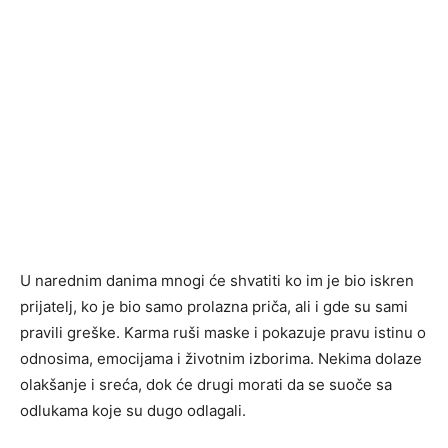
U narednim danima mnogi će shvatiti ko im je bio iskren
prijatelj, ko je bio samo prolazna priča, ali i gde su sami
pravili greške. Karma ruši maske i pokazuje pravu istinu o
odnosima, emocijama i životnim izborima. Nekima dolaze
olakšanje i sreća, dok će drugi morati da se suoče sa
odlukama koje su dugo odlagali.