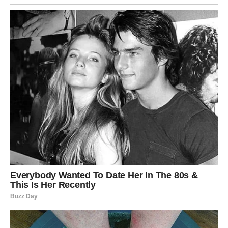
Vaga
Vage ulaze u period karmičke ravnoteže. Ako ste u
poslednje vreme davali mnogo energije drugima, sada
možete dobiti podršku i pažnju zauzvrat.
Ovo je vreme kada se odnosi stabilizuju i kada dolazi do
razjašnjenja.
U ljubavi su mogući romantični trenuci i nova poznanstva
koja donose radost.
Škorpija
Škorpije u drugoj polovini marta imaju snažnu intuiciju.
Karma može razotkriti skrivene namere ljudi oko vas.