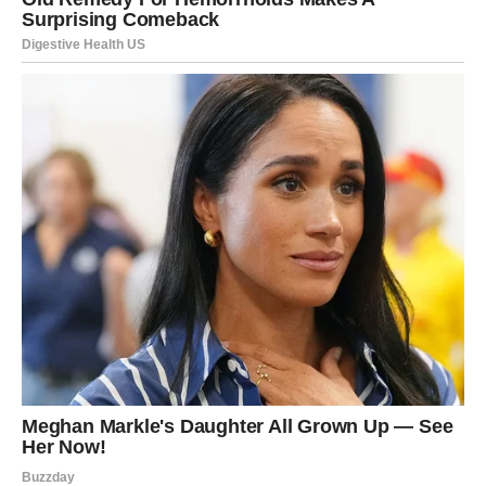
U ljubavi su moguća prijatna iznenađenja. Partner može
pokazati koliko mu značite, dok slobodni Lavovi mogu
upoznati osobu koja ih fascinira.
Devica
Device u drugoj polovini marta prolaze kroz period
introspekcije i karmičkih lekcija. Možda ćete shvatiti da je
vreme da promenite način na koji gledate na neke
odnose ili situacije.
Na poslu se može pojaviti prilika da rešite problem koji
vas je dugo mučio.
U ljubavi su mogući iskreni razgovori koji donose
razumevanje i jasnoću.