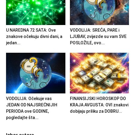
U NAREDNA 72 SATA: Ove
VODOLIJA: SREĆA, PARE i
znakove očekuju divni dani, a
LJUBAV, zvijezde su vam SVE
jedan...
POSLOŽILE, ovo...
VODOLIJA: Očekuje vas
FINANSIJSKI HOROSKOP DO
JEDAN OD NAJSREĆNIJIH
KRAJA AVGUSTA: OVI znakovi
PERIODA ove GODINE,
dobijaju priliku za DOBRU...
pogledajte šta...
Izbor autora