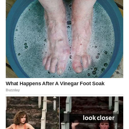
Možda ćete primetiti stvari koje ranije niste videli ili
shvatiti pravu prirodu jednog odnosa.
U ljubavi emocije mogu biti veoma intenzivne i doneti
važne odluke.
Strelac
Strelčevi u ovom periodu mogu osetiti da se karmički
ciklus zatvara. Ono što je počelo u prethodnim mesecima
sada može dobiti svoje razrešenje.
Ovo je vreme novih planova i inspiracije.
U ljubavi su mogući zanimljivi susreti i nova poznanstva.