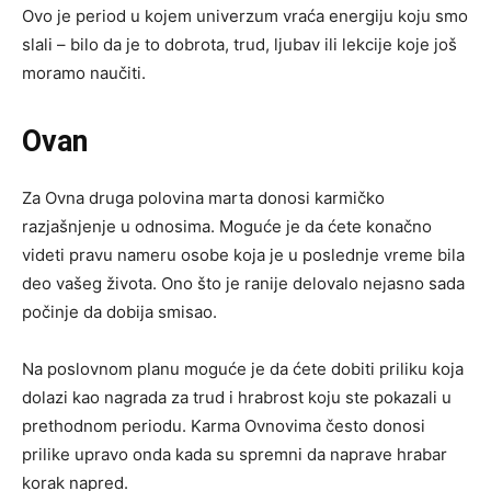
Ovo je period u kojem univerzum vraća energiju koju smo
slali – bilo da je to dobrota, trud, ljubav ili lekcije koje još
moramo naučiti.
Ovan
Za Ovna druga polovina marta donosi karmičko
razjašnjenje u odnosima. Moguće je da ćete konačno
videti pravu nameru osobe koja je u poslednje vreme bila
deo vašeg života. Ono što je ranije delovalo nejasno sada
počinje da dobija smisao.
Na poslovnom planu moguće je da ćete dobiti priliku koja
dolazi kao nagrada za trud i hrabrost koju ste pokazali u
prethodnom periodu. Karma Ovnovima često donosi
prilike upravo onda kada su spremni da naprave hrabar
korak napred.