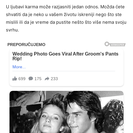
U ljubavi karma može razjasniti jedan odnos. Možda ćete
shvatiti da je neko u vašem životu iskreniji nego što ste
mislili ili da je vreme da pustite nešto što više nema svoju
svrhu.