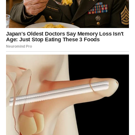
Na poslovnom planu mogu se otvoriti nove mogućnosti
kroz razgovore i kontakte. Informacija koju dobijete može
imati veliki značaj za vaše planove.
U ljubavi je moguće razjašnjenje emocija. Ako ste u vezi,
iskren razgovor može ojačati vaš odnos. Slobodni
Blizanci mogli bi upoznati osobu koja donosi novu
energiju u njihov život.
Rak
Rakovi ulaze u period kada karma razotkriva istinu u
odnosima. Možda ćete konačno shvatiti ko je zaista bio uz
vas u teškim trenucima, a ko je bio samo prolazna
podrška.
Ovo je period u kojem se mogu zatvoriti stara poglavlja.