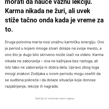
morati da nauče važnu lekciju.
Karma nikada ne žuri, ali uvek
stiže tačno onda kada je vreme za
to.
Druga polovina marta nosi snažnu karmičku energiju. Ovo
je period u kojem mnoge stvari dolaze na svoje mesto, a
ono što je dugo bilo skriveno može izaći na videlo. Karma
nikada ne zaboravlja – ona ne kažnjava bez razloga, ali
isto tako ne zaboravlja ni dobra dela. Upravo zbog toga
mnogi znakovi Zodijaka u ovom periodu mogu osetiti da
se sudbina pokreće i da dolaze situacije koje donose
razjašnjenje, lekcije ili nagrade.
Sadržaj se nastavlja nakon oglasa