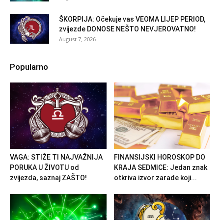
ŠKORPIJA: Očekuje vas VEOMA LIJEP PERIOD,
zvijezde DONOSE NEŠTO NEVJEROVATNO!
August 7, 2026
Popularno
VAGA: STIŽE TI NAJVAŽNIJA
FINANSIJSKI HOROSKOP DO
PORUKA U ŽIVOTU od
KRAJA SEDMICE: Jedan znak
zvijezda, saznaj ZAŠTO!
otkriva izvor zarade koji...