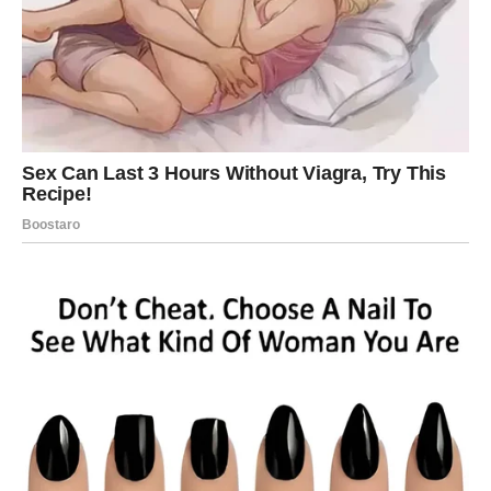
menja vaše planove.
U ljubavi su moguće promene koje donose novu energiju.
Ribe
Ribe u drugoj polovini marta prolaze kroz period
emotivnog razjašnjenja. Karma može doneti situacije koje
vam pomažu da shvatite šta zaista želite.
U ljubavi su mogući romantični trenuci i nova poznanstva.