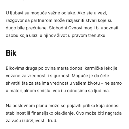
U ljubavi su moguće važne odluke. Ako ste u vezi,
razgovor sa partnerom može razjasniti stvari koje su
dugo bile prećutane. Slobodni Ovnovi mogli bi upoznati
osobu koja ulazi u njihov život u pravom trenutku.
Bik
Bikovima druga polovina marta donosi karmičke lekcije
vezane za vrednosti i sigurnost. Moguće je da ćete
shvatiti šta zaista ima vrednost u vašem životu – ne samo
u materijalnom smislu, već i u odnosima sa ljudima.
Na poslovnom planu može se pojaviti prilika koja donosi
stabilnost ili finansijsko olakšanje. Ovo može biti nagrada
za vašu izdrzljivost i trud.