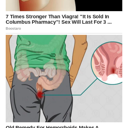
Iako to ponekad može biti emotivno, takve promene često
donose olakšanje.
U ljubavi su mogući romantični trenuci, ali i važni
razgovori koji donose jasnoću. Slobodni Rakovi mogli bi
upoznati osobu koja im vraća veru u ljubav.
Lav
Lavovima druga polovina marta donosi karmičke nagrade.
Vaš trud, strpljenje i izdrzljivost iz prethodnog perioda
mogu konačno doneti rezultate.
Na poslovnom planu moguće je priznanje ili prilika koja
vam daje osećaj ponosa. Ovo je period kada Lavovi mogu
zablistati.