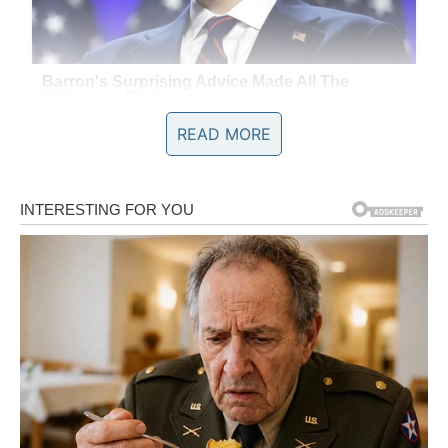
READ MORE
Blizanci
Blizanci u drugoj polovini marta mogu doživeti karmičke
susrete. Moguće je da ćete ponovo sresti osobu iz
prošlosti ili upoznati nekoga ko odmah stvara osećaj
poznatosti.