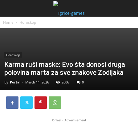
Home
Horoskop
Horoskop
Karma ruši maske: Evo šta donosi druga
polovina marta za sve znakove Zodijaka
By
Portal
-
March 11, 2026
2606
0
Oglasi - Advertisement