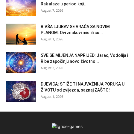
Rak ulaze u period koji...
August 7, 2026
BIVŠA LJUBAV SE VRAĆA SA NOVIM
PLANOM: Ovi znakovi mislili su...
August 1, 2026
SVE SE MIJENJA NAPRIJED: Jarac, Vodolija i
Ribe započinju novo životno...
August 2, 2026
DJEVICA: STIŽE TI NAJVAŽNIJA PORUKA U
ŽIVOTU od zvijezda, saznaj ZAŠTO!
August 1, 2026