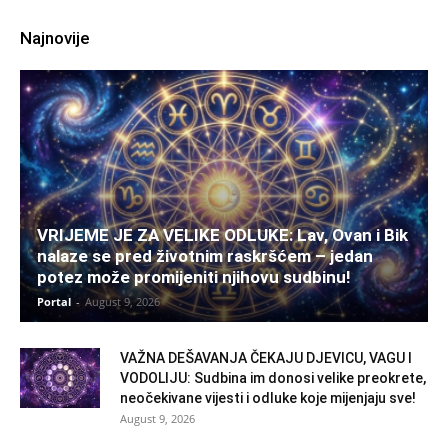
Najnovije
VRIJEME JE ZA VELIKE ODLUKE: Lav, Ovan i Bik
nalaze se pred životnim raskršćem – jedan
potez može promijeniti njihovu sudbinu!
Portal
-
August 9, 2026
VAŽNA DEŠAVANJA ČEKAJU DJEVICU, VAGU I
VODOLIJU: Sudbina im donosi velike preokrete,
neočekivane vijesti i odluke koje mijenjaju sve!
August 9, 2026