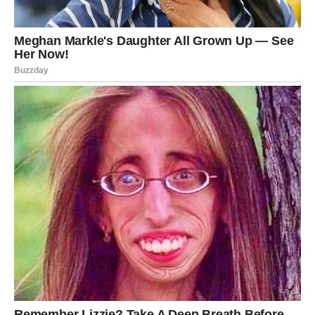
prilagođava.
A sada – dolazi proboj.
Novi ciklus za Ovna donosi ono što vam je prirodno:
akciju, hrabrost i inicijativu
, ali uz jednu veliku razliku –
sada više ne reagujete samo impulsom, već i mudrošću
koju ste stekli kroz težak period.
Posao i novac
Ovan ulazi u fazu u kojoj se pojavljuje prilika da pokrene
nešto novo: projekat, posao, saradnju, ili da se izbori za
poziciju koju želi.
U ovom ciklusu, vi ste oni koji menjaju pravila igre. Ali
univerzum od vas traži jednu stvar: da ne pucate iz
praznog topa. Da birate bitke.
Kada to uradite, rezultati dolaze brže nego što očekujete.