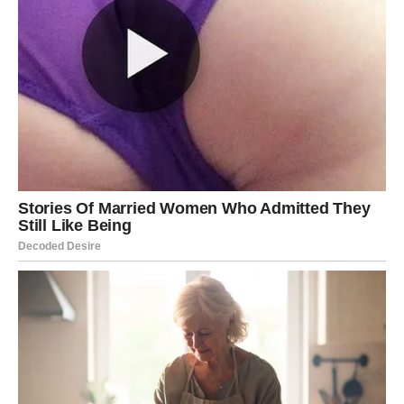
Bik u ljubavi traži vernost i mir. U ovom novom ciklusu,
odnos ili postaje stabilniji ili se završava bez drame.
Ako ste u vezi, dolazi period kada se vraća bliskost,
toplina i osećaj da možete da se oslonite na partnera.
Ako ste slobodni, u vaš život može ući osoba koja vam se
dopada ne zato što je “spektakularna”, već zato što je
sigurna
. A to je za vas najlepša emocija.
Karmička lekcija Bika
Bik uči da stabilnost nije vezivanje iz straha, već
izbor iz
ljubavi
.
Kada se zvezde smiluju Biku, one mu vraćaju mir – i
otvaraju vrata života u kome više ne morate da se borite
da biste sačuvali ono što imate.