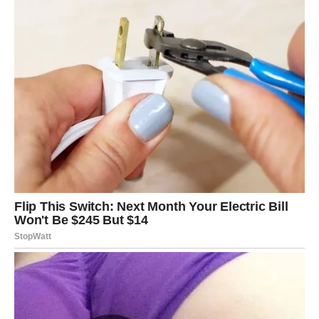
volite da stvari rastu polako, ali sigurno.
A sada dolazi ono što ste čekali:
stabilizacija
. Novi ciklus
vam vraća osećaj da tlo ispod nogu ponovo postoji.
Finansije i sigurnost
Bik ulazi u fazu u kojoj se finansijski tokovi popravljaju.
Ne mora to biti velika suma odjednom, ali dolazi osećaj da
se može planirati, da se ne živi iz straha.
Moguća je isplata, nova prilika, dogovor, ili odluka koja
vam donosi dugoročno olakšanje.
Takođe, u ovom ciklusu Bik uči da je sigurnost i u tome da
zna kada da kaže “ne” troškovima, ljudima i obavezama
koje nisu njegove.
Ljubav i emocije