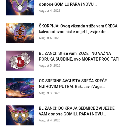
donose GOMILU PARA i NOVU...
August 4, 2026
ŠKORPIJA: Ovog vikenda stiže vam SREĆA
kakvu odavno niste osjetili, zvijezde...
August 6, 2026
BLIZANCI: Stiže vam IZUZETNO VAŽNA
PORUKA SUDBINE, ovo MORATE PROČITATI!
August 5, 2026
OD SREDINE AVGUSTA SREĆA KREĆE
NJIHOVIM PUTEM: Rak, Lav i Vaga...
August 3, 2026
BLIZANCI: DO KRAJA SEDMICE ZVIJEZDE
VAM donose GOMILU PARA i NOVU...
August 4, 2026