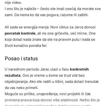
nije video.
I ono što je najteže – često ste imali osećaj da morate sve
sami. Da nema ko da vas pogura, razume ili zaštiti.
Ali sada se energija menja. Novi ciklus za Jarca donosi
povratak kontrole
, ali ne one grčevite, već mirne. One
koja dolazi kada znate da ste na pravom putu i kada se
život konačno ponaša fer.
Posao i status
U narednom periodu Jarac ulazi u fazu
konkretnih
rezultata
. Ovo je vreme u kome se trud vidi bez
objašnjavanja. Ako ste radili u tišini, sada dolazi trenutak
da vas neko primeti.
Moguće su prilike, unapređenja, novi projekti ili čak
promena pravca koja donosi više stabilnosti. Nešto što je