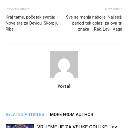
Previous article
Next article
Kraj tame, početak svetla:
Sve se menja nabolje: Najlepši
Nova era za Devicu, Škorpiju i
period tek dolazi za ova tri
Ribe
znaka – Rak, Lav i Vaga
Portal
RELATED ARTICLES
MORE FROM AUTHOR
VRIJEME JE ZA VELIKE ODLUKE: Lav,