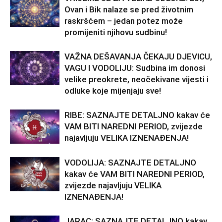
Ovan i Bik nalaze se pred životnim
raskršćem – jedan potez može
promijeniti njihovu sudbinu!
VAŽNA DEŠAVANJA ČEKAJU DJEVICU,
VAGU I VODOLIJU: Sudbina im donosi
velike preokrete, neočekivane vijesti i
odluke koje mijenjaju sve!
RIBE: SAZNAJTE DETALJNO kakav će
VAM BITI NAREDNI PERIOD, zvijezde
najavljuju VELIKA IZNENAĐENJA!
VODOLIJA: SAZNAJTE DETALJNO
kakav će VAM BITI NAREDNI PERIOD,
zvijezde najavljuju VELIKA
IZNENAĐENJA!
JARAC: SAZNAJTE DETALJNO kakav