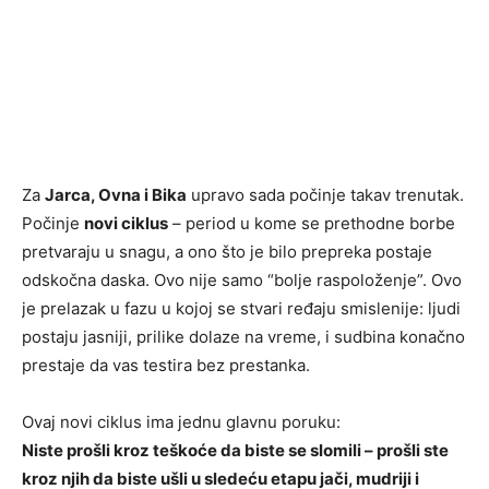
Za
Jarca, Ovna i Bika
upravo sada počinje takav trenutak.
Počinje
novi ciklus
– period u kome se prethodne borbe
pretvaraju u snagu, a ono što je bilo prepreka postaje
odskočna daska. Ovo nije samo “bolje raspoloženje”. Ovo
je prelazak u fazu u kojoj se stvari ređaju smislenije: ljudi
postaju jasniji, prilike dolaze na vreme, i sudbina konačno
prestaje da vas testira bez prestanka.
Ovaj novi ciklus ima jednu glavnu poruku:
Niste prošli kroz teškoće da biste se slomili – prošli ste
kroz njih da biste ušli u sledeću etapu jači, mudriji i