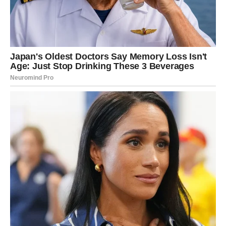
Najveća promena je u tome što Jarac prestaje da
dokazuje svoju vrednost. Shvatate da je vaša odanost,
snaga i istrajnost već dokaz.
Kada se zvezde smiluju Jarcu, one mu vraćaju ono što je
izgubio putem:
mir, poštovanje i osećaj da je napokon
došao red na njega.
OVAN – NOVI CIKLUS AKCIJE,
ALI I MUDROSTI: POBEDA KOJA
NE DOLAZI NA SILU
Ovan je znak pokreta. Ali prethodni period je mnoge
Ovnovе naterao da stanu, čekaju, trpe, gutaju ponos i
gledaju kako se stvari odvijaju sporije nego što bi želeli.
To je za Ovna najteža kazna: osećaj da nema kontrolu, da
je energija blokirana, da mora da se objašnjava i