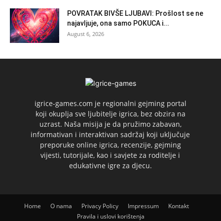
POVRATAK BIVŠE LJUBAVI: Prošlost se ne
najavljuje, ona samo POKUCA i...
August 6, 2026
igrice-games.com je regionalni gejming portal
koji okuplja sve ljubitelje igrica, bez obzira na
uzrast. Naša misija je da pružimo zabavan,
informativan i interaktivan sadržaj koji uključuje
preporuke online igrica, recenzije, gejming
vijesti, tutorijale, kao i savjete za roditelje i
edukativne igre za djecu.
Home
O nama
Privacy Policy
Impressum
Kontakt
Pravila i uslovi korištenja