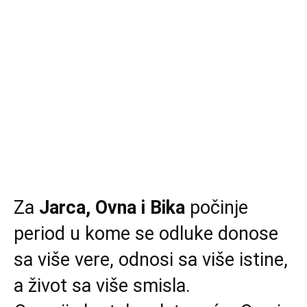
Za
Jarca, Ovna i Bika
počinje
period u kome se odluke donose
sa više vere, odnosi sa više istine,
a život sa više smisla.