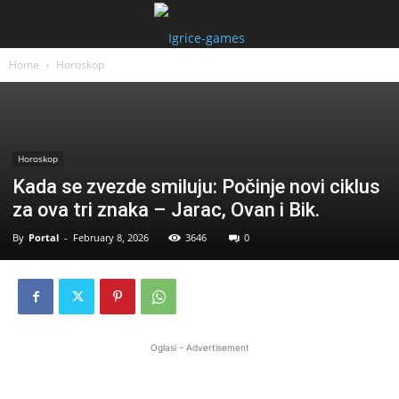
Home
Horoskop
Horoskop
Kada se zvezde smiluju: Počinje novi ciklus
za ova tri znaka – Jarac, Ovan i Bik.
By
Portal
-
February 8, 2026
3646
0
Oglasi - Advertisement