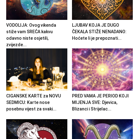
VODOLIJA: Ovog vikenda
LJUBAV KOJA JE DUGO
stiže vam SREĆA kakvu
ČEKALA STIŽE NENADANO:
odavno niste osjetili,
Hoćete li je prepoznati...
zvijezde...
CIGANSKE KARTE za NOVU
PRED VAMA JE PERIOD KOJI
SEDMICU: Karte nose
MIJENJA SVE: Djevica,
posebnu vijest za svaki...
Blizanci i Strijelac...