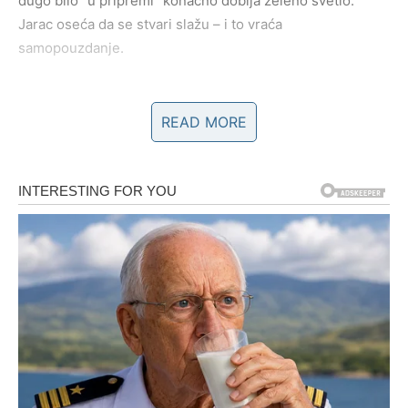
dugo bilo “u pripremi” konačno dobija zeleno svetlo.
Jarac oseća da se stvari slažu – i to vraća
samopouzdanje.
Ljubav i emocije
READ MORE
Jarac je često optužen da je hladan, a istina je da samo
ne pokazuje bol
. U ovom novom ciklusu, ljubav se menja.
Ako ste u vezi, dolazi faza u kojoj se odnos ili produbljuje
ili razotkriva – više nema “ćutanja iz navike”. Razgovori
postaju iskreniji. Partner može pokazati više nežnosti, a
vi – više otvorenosti.
Ako ste slobodni, ulazi osoba koja poštuje vaš ritam, vaše
granice i vaše ciljeve. Ovo nije ljubav koja vas zamara –
ovo je ljubav koja vas podiže.
Karmička lekcija Jarca