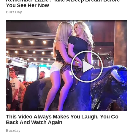
Finansije mogu krenuti nabolje kroz samostalnu
inicijativu, dodatni posao, ili dogovor koji vam vraća
sigurnost.
Ljubav i odnosi
Ovan u ljubavi želi sve odmah – ali sada uči da prava
ljubav nije osvajanje, već prisutnost.
Ako ste u vezi, odnos dobija novu energiju. Moguće je da
rešavate problem koji se ponavljao, ali sada ga rešavate
zrelo: bez bežanja, bez dokazivanja, sa jasnim stavom.
Slobodni Ovnovi imaju šansu za susret koji počinje kao
varnica, ali može prerasti u nešto ozbiljnije – baš zato što
ste sada spremniji za stabilnost nego ranije.
Karmička lekcija Ovna
Ovan shvata da snaga nije samo udarac napred, već i