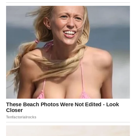
sposobnost da
sačeka pravi trenutak
.
Kada se zvezde smiluju Ovnu, one mu daju priliku da
pobedi – ali ne da pregazi, već da izgradi.
BIK – KONAČNO MIR U DUŠI:
STABILNOST KOJA SE NE RUŠI
NA PRVOM VETRU
Bik je znak sigurnosti, ali prethodni period je mnoge
Bikove izbacio iz zone komfora. Bilo je nepredvidivih
troškova, emotivnih nesigurnosti, ljudi koji su obećavali
pa odustajali, situacija koje su vas terale da sumnjate u
ono što ste smatrali stabilnim.
Za Bika je to bilo iscrpljujuće: jer vi ne volite promene – vi