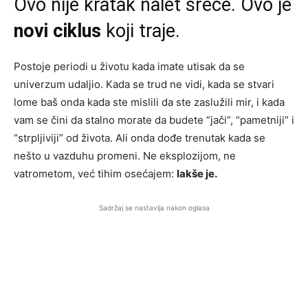
Ovo nije kratak nalet sreće. Ovo je
novi ciklus
koji traje.
Postoje periodi u životu kada imate utisak da se
univerzum udaljio. Kada se trud ne vidi, kada se stvari
lome baš onda kada ste mislili da ste zaslužili mir, i kada
vam se čini da stalno morate da budete “jači”, “pametniji” i
“strpljiviji” od života. Ali onda dođe trenutak kada se
nešto u vazduhu promeni. Ne eksplozijom, ne
vatrometom, već tihim osećajem:
lakše je.
Sadržaj se nastavlja nakon oglasa