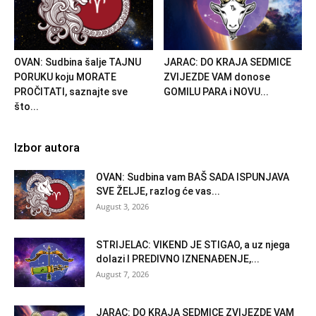
OVAN: Sudbina šalje TAJNU
JARAC: DO KRAJA SEDMICE
PORUKU koju MORATE
ZVIJEZDE VAM donose
PROČITATI, saznajte sve
GOMILU PARA i NOVU...
što...
Izbor autora
OVAN: Sudbina vam BAŠ SADA ISPUNJAVA
SVE ŽELJE, razlog će vas...
August 3, 2026
STRIJELAC: VIKEND JE STIGAO, a uz njega
dolazi I PREDIVNO IZNENAĐENJE,...
August 7, 2026
JARAC: DO KRAJA SEDMICE ZVIJEZDE VAM