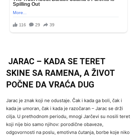
JARAC – KADA SE TERET
SKINE SA RAMENA, A ŽIVOT
POČNE DA VRAĆA DUG
Jarac je znak koji ne odustaje. Čak i kada ga boli, čak i
kada je umoran, čak i kada je razočaran – Jarac se drži
cilja. U prethodnom periodu, mnogi Jarčevi su nosili teret
koji nije bio samo njihov: porodične obaveze,
odgovornosti na poslu, emotivna ćutanja, borbe koje niko